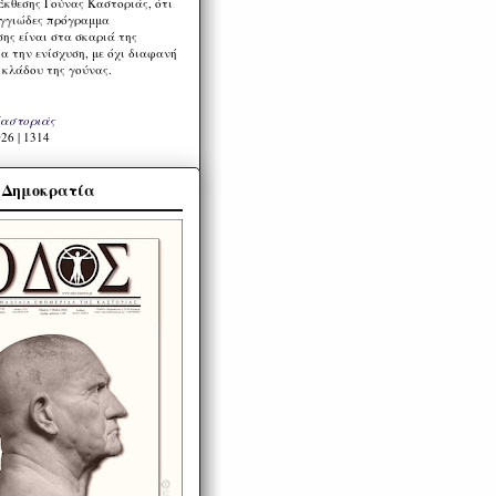
Έκθεσης Γούνας Καστοριάς, ότι
ιγγιώδες πρόγραμμα
ης είναι στα σκαριά της
α την ενίσχυση, με όχι διαφανή
 κλάδου της γούνας.
Καστοριάς
26 | 1314
α Δημοκρατία