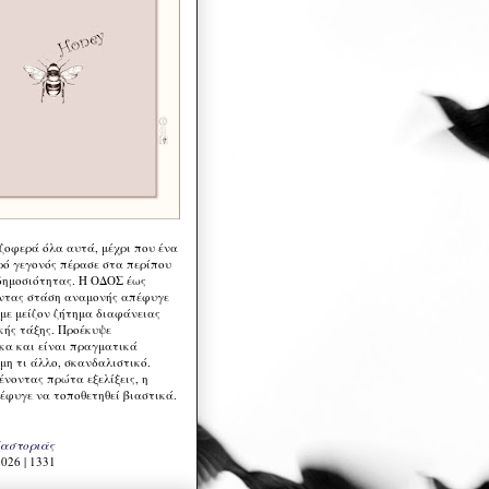
 ζοφερά όλα αυτά, μέχρι που ένα
ρό γεγονός πέρασε στα περίπου
δημοσιότητας. Η ΟΔΟΣ έως
ντας στάση αναμονής απέφυγε
 με μείζον ζήτημα διαφάνειας
κής τάξης. Προέκυψε
κα και είναι πραγματικά
μη τι άλλο, σκανδαλιστικό.
ένοντας πρώτα εξελίξεις, η
έφυγε να τοποθετηθεί βιαστικά.
Καστοριάς
026 | 1331