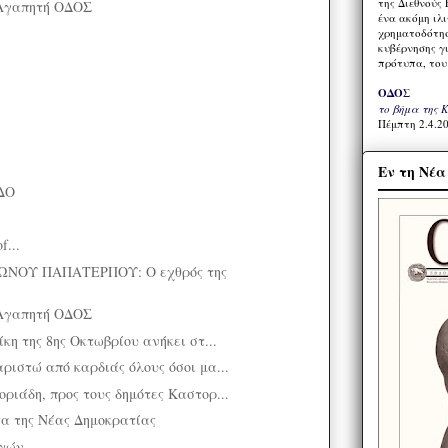
της Διεθνούς 
Αγαπητή ΟΔΟΣ
ένα ακόμη ιλ
χρηματοδότησ
κυβέρνησης γι
πρότυπα, του
ΟΔΟΣ
το βήμα της 
Πέμπτη 2.4.20
Εν τη Νέ
ΔΟ
f...
ΝΟΥ ΠΑΠΑΤΕΡΠΟΥ: Ο εχθρός της
Αγαπητή ΟΔΟΣ
ίκη της 8ης Οκτωβρίου ανήκει στ...
ριστώ από καρδιάς όλους όσοι μα...
ριάδη, προς τους δημότες Καστορ...
α της Νέας Δημοκρατίας
ογών