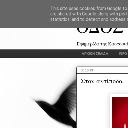
This site uses cookies from Google to d
are shared with Google along with perf
ΟΔΟΣ
statistics, and to detect and address 
Εφημερίδα της Καστοριάς
ΑΡΧΙΚΗ ΣΕΛΙΔΑ
INFO
30.10.23
Στον αντίποδα