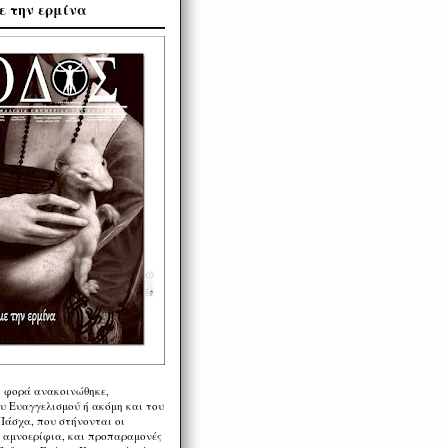
ε την ερμίνα
η φορά ανακοινώθηκε,
υ Ευαγγελισμού ή ακόμη και του
Πάσχα, που στήνονται οι
α αμνοερίφια, και προπαραμονές