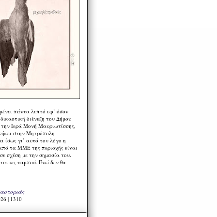
μένει πάντα λεπτό εφ’ όσον
 δικαστική διένεξη του Δήμου
 την Ιερά Μονή Μαυριωτίσσης,
νήκει στην Μητρόπολη
ι ίσως γι’ αυτό τον λόγο η
από τα ΜΜΕ της περιοχής είναι
σε σχέση με την σημασία του.
ται ως ταμπού. Ενώ δεν θα
Καστοριάς
26 | 1310