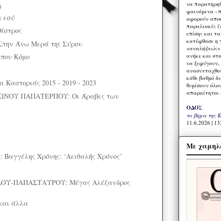
να παρατηρηθ
)
φαινόμενα –π
α εσύ
αφορούν αποκ
παραλιακές ζ
ίστρος
επίσης και τ
κατέφθασε η 
την Άνω Μερά της Σύρου
«αναλήψεώς» 
ανήκε και στ
που Κόμο
να ξεφύγουν,
ανασυνταχθού
κάθε βαθμό δ
 Καστοριάς 2015 - 2019 - 2023
θυμίσουν όλο
απαραίτητοι 
ΝΟΥ ΠΑΠΑΤΕΡΠΟΥ: Οι Άραβες των
ΟΔΟΣ
το βήμα της 
11.6.2026 | 13
Με χαμηλέ
Βαγγέλης Χρόνης: ‘Αειθαλής Χρόνος’
ΟΥ-ΠΑΠΑΣΤΑΥΡΟΥ: Μέγας Αλέξανδρος
και άλλα