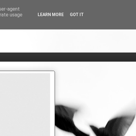
user-agent
erate usage
LEARN MORE
GOT IT