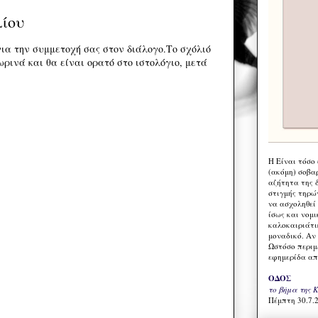
λίου
ια την συμμετοχή σας στον διάλογο.Το σχόλιό
ρινά και θα είναι ορατό στο ιστολόγιο, μετά
Η Eίναι τόσο
(ακόμη) σοβα
αζήτητα της 
στιγμής τηρώ
να ασχοληθεί
ίσως και νομι
καλοκαιριάτι
μοναδικό. Αν 
Ωστόσο περιμ
εφημερίδα απ
ΟΔΟΣ
το βήμα της 
Πέμπτη 30.7.2