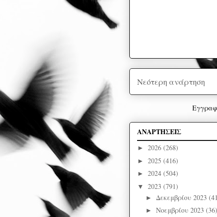
Νεότερη ανάρτηση
Εγγραφ
ΑΝΑΡΤΗΣΕΙΣ
2026
(268)
►
2025
(416)
►
2024
(504)
►
2023
(791)
▼
Δεκεμβρίου 2023
(4
►
Νοεμβρίου 2023
(36
►