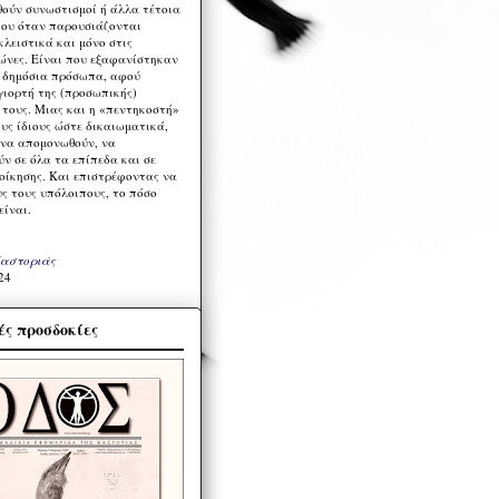
ούν συνωστισμοί ή άλλα τέτοια
ου όταν παρουσιάζονται
λειστικά και μόνο στις
ώνες. Είναι που εξαφανίστηκαν
α δημόσια πρόσωπα, αφού
γιορτή της (προσωπικής)
τους. Μιας και η «πεντηκοστή»
ους ίδιους ώστε δικαιωματικά,
 να απομονωθούν, να
ν σε όλα τα επίπεδα και σε
ιοίκησης. Και επιστρέφοντας να
υς τους υπόλοιπους, το πόσο
είναι.
Καστοριάς
24
ς προσδοκίες