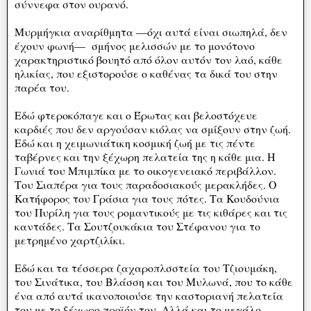
σύννεφα στον ουρανό.
Μυρμήγκια αναρίθμητα —όχι αυτά είναι σιωπηλά, δεν
έχουν φωνή— σμήνος μελισσών με το μονότονο
χαρακτηριστικό βουητό από όλον αυτόν τον λαό, κάθε
ηλικίας, που εξιστορούσε ο καθένας τα δικά του στην
παρέα του.
Εδώ φτεροκόπαγε και ο Έρωτας και βελοστόχευε
καρδιές που δεν αργούσαν κιόλας να σμίξουν στην ζωή.
Εδώ και η χειμωνιάτικη κοσμική ζωή με τις πέντε
ταβέρνες και την ξέχωρη πελατεία της η κάθε μια. Η
Γωνιά του Μπιμπίκα με το οικογενειακό περιβάλλον.
Του Σιαπέρα για τους παραδοσιακούς μερακλήδες. Ο
Κατήφορος του Γράσια για τους πότες. Τα Κουδούνια
του Πυρίλη για τους ρομαντικούς με τις κιθάρες και τις
καντάδες. Τα Σουτζουκάκια του Στέφανου για το
μετρημένο χαρτζιλίκι.
Εδώ και τα τέσσερα ζαχαροπλσστεία του Τζιουμάκη,
του Σινάτικα, του Βλάσση και του Μυλωνά, που το κάθε
ένα από αυτά ικανοποιούσε την καστοριανή πελατεία
του με το ξέχωρο προϊόν του. Αλλά και το μεγάλο