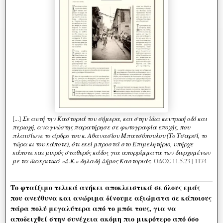
Σε αυτή την Καστοριά του σήμερα, και στην ίδια κεντρική οδό και
[...]
περιοχή, αναγνώστης παρατήρησε σε φωτογραφία εποχής, που
πλαισίωνε το άρθρο του κ. Αθανασίου Μπατσόπουλου (Το Τσαρσί, το
τώρα κι του κάποτε), ότι εκεί μπροστά στο Επιμελητήριο, υπήρχε
κάποτε και μικρός σταθερός κάδος για απορρίμματα των διερχομένων
με τα διακριτικά «Δ.Κ.» δηλαδή Δήμος Καστοριάς.
ΟΔΟΣ 11.5.23 | 1174
Το φταίξιμο τελικά ανήκει αποκλειστικά σε όλους εμάς
που ανεύθυνα και ανώριμα δίνουμε αξιώματα σε κάποιους
πάρα πολύ μεγαλύτερα από το μπόι τους, για να
αποδειχθεί στην συνέχεια ακόμη πιο μικρότερο από όσο