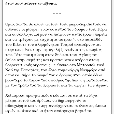
ήταν πριν πάρουν το αξίωμα.
* * *
Όμως πάντα σε όλους αυτούς τους μικρο-περιπάτους να
σβήνουν οι μίζερες εικόνες αυτού του δρόμου του. Τώρα
και οι συλλογισμοί μου να παίρνουν αντίστροφη πορεία
και να τρέχουν με ταχύτητα αστραπής στο παρελθόν
του Κάποτε του αλησμόνητου Τσαρσί ανασέρνοντας
στην επιφάνεια την σφριγηλή ζωντάνια της ιστορίας
του. Τότε που η πίστη στον Θεό και τους Αγίους του
ζούσε στην ακμή της και κρατιούνταν στέρεα στους
θρησκευτικούς ουρανούς με ένοικο στο Μητροπολιτικό
Ναό της Παναγίας, τον Άγιο ποιμενάρχη Νικηφόρο από
όπου και πήρε το όνομά του ο δρόμος στον οποίο έδινε
βροντερό το παρόν του ο κόσμος της πόλης γιορτάζοντας
με τον τρόπο του τις Κυριακές και τις αργίες των Αγίων.
Χείμαρρος πραγματικός ο κόσμος, σε αυτά τα λίγα
μέτρα αυτού του δρόμου, να δημιουργούν το
αδιαχώρητο και να πηγαινοέρχονται σε έναν περίπατο
ωρών, κι όταν ακόμα ήταν ανάρριχτα βαριά τα