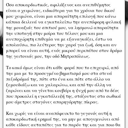
Όσο αποκαρδιωτικός, αφιλόξενος και ανεπιθύμητος
είναι ο χειμώνας, ειδικότερα για τα χρόνια του δικού
μου χειμώνα, είναι μια απαραίτητη επιλογή που κάνω
κάποια δειλινά να εγκαταλείπω την ανυπόφορη φυλακή
της μοναξιάς του σπιτιού μου, να λησμονώ απαραίτητα
την υποταγή στην μοίρα του τέλους μου και μια
ανυποχώρητη επιθυμία να με εξαναγκάζει, έστω να
απολαύσω, πιο λεύτερος την χαρά για ζωή, όση και αν
μπορεί να είναι αυτή, ενός μικρού περιπάτου στον δρόμο
της γειτονιάς μου, την οδό Μητροπόλεως.
Το κακό όμως είναι ότι κάθε φορά που το επιχειρώ, από
την μια με το προσεγμένο βηματισμό μου στα στενά
πεζοδρόμιά της, πότε στο ένα και πότε στο άλλο να
ξεμουδιάζω και να χαλαρώνω, και από την άλλη να
ζαρώνει και να γίνεται κουβάρι η ψυχή μου από το δέος
που προκαλεί η εγκατάλειψή της, στάζοντας στα σωθικά
μου άμετρες σταγόνες απαρηγόρητης πίκρας.
Και χωρίς να είναι αναπόφευκτο το γεγονός αυτή η
αποκαρδιωτική ερημιά της, να μην με απογυμνώνει από
κάθε είδους αυταπάτες για το παρόν της και για ποιο θα