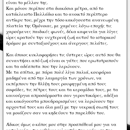
είναι το μέλλον της.
Και μόνον περίπου στα διακόσια μέτρα, από το
κατάκλειστο Παλλάδιο και το ανοικτό περίπτερο
αντίκρυ του, μέχρι την τόσο κακόγουστα ανανεωμένη
πλατεία της Ομόνοιας, με χαμένες λόγω εποχής τις
χαρούμενες παιδικές φωνές, δέκα καφενεία για λίγες
ώρες κρατούν την νυχτερινή ζωή αυτού το ιστορικού
δρόμου με συνταξιούχους και άνεργους πελάτες.
Και όποιος κυκλοφορήσει τις ύστερες ώρες αυτό που θα
συναντήσει από ζωή είναι οι γάτες που ερωτοτροπούν
και τα αδέσποτα που την λερώνουν.
Με τα σπίτια, με πάρα πολύ λίγα παλιά, κουφάρια
μαδημένα από την λαιμαργία των χρόνων, να
εκπέμπουν την θλίψη τους ρουφηγμένη από τους
σοφάδες, τις πέτρες τους και τα κεραμίδια τους, με τα
καινούργια απροσάρμοστα σαν γεροντοκόρες, αδέξια
και κακόγουστα μπουδραρισμένες να λερώνουν την
αρχοντιά τους και όλα μαζί με την νεκρική σιωπή τους
να μοιάζουν σαν να κηδεύουν το παρελθόν του.
Άδικος όμως ο κόπος μου στην προσπάθειά μου για να
καταλογίσω τις ευθύνες γι’ αυτήν την ερήμωση της