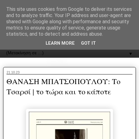
recJPp8XvMXop0y2Y7vHbTA_Phw
This site uses cookies from Google to deliver its services
and to analyze traffic. Your IP address and user-agent are
ΟΔΟΣ
shared with Google along with performance and security
metrics to ensure quality of service, generate usage
statistics, and to detect and address abuse.
Εφημερίδα της Καστοριάς | ODOS Newspaper of Castoria
LEARN MORE
GOT IT
▼
21.10.23
ΘΑΝΑΣΗ ΜΠΑΤΣΟΠΟΥΛΟΥ: Το
Τσαρσί | το τώρα και το κάποτε