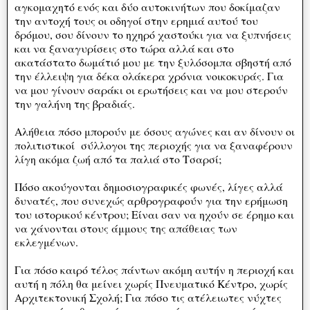
αγκομαχητό ενός και δύο αυτοκινήτων που δοκίμαζαν
την αντοχή τους οι οδηγοί στην ερημιά αυτού του
δρόμου, σου δίνουν το ηχηρό χαστούκι για να ξυπνήσεις
και να ξαναγυρίσεις στο τώρα αλλά και στο
ακατάστατο δωμάτιό μου με την ξυλόσομπα σβηστή από
την έλλειψη για δέκα ολάκερα χρόνια νοικοκυράς. Για
να μου γίνουν σαράκι οι ερωτήσεις και να μου στερούν
την γαλήνη της βραδιάς.
Αλήθεια πόσο μπορούν με όσους αγώνες και αν δίνουν οι
πολιτιστικοί σύλλογοι της περιοχής για να ξαναφέρουν
λίγη ακόμα ζωή από τα παλιά στο Τσαρσί;
Πόσο ακούγονται δημοσιογραφικές φωνές, λίγες αλλά
δυνατές, που συνεχώς αρθρογραφούν για την ερήμωση
του ιστορικού κέντρου; Είναι σαν να ηχούν σε έρημο και
να χάνονται στους άμμους της απάθειας των
εκλεγμένων.
Για πόσο καιρό τέλος πάντων ακόμη αυτήν η περιοχή και
αυτή η πόλη θα μείνει χωρίς Πνευματικό Κέντρο, χωρίς
Αρχιτεκτονική Σχολή; Για πόσο τις ατέλειωτες νύχτες