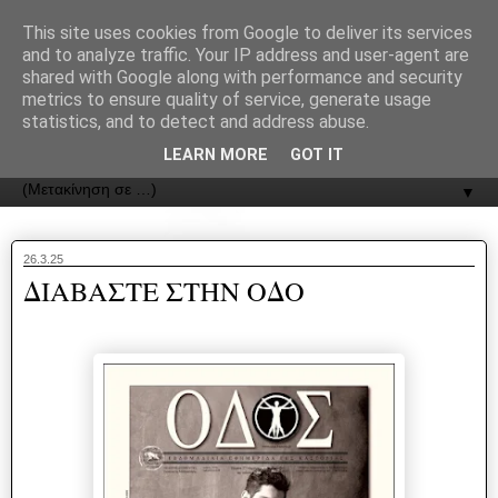
recJPp8XvMXop0y2Y7vHbTA_Phw
This site uses cookies from Google to deliver its services
and to analyze traffic. Your IP address and user-agent are
ΟΔΟΣ
shared with Google along with performance and security
metrics to ensure quality of service, generate usage
statistics, and to detect and address abuse.
Εφημερίδα της Καστοριάς | ODOS Newspaper of Castoria
LEARN MORE
GOT IT
▼
26.3.25
ΔΙΑΒΑΣΤΕ ΣΤΗΝ ΟΔΟ