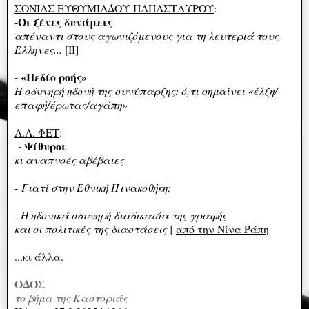
ΣΟΝΙΑΣ ΕΥΘΥΜΙΑΔΟΥ-ΠΑΠΑΣΤΑΥΡΟΥ
:
-Οι ξένες δυνάμεις
απέναντι στους αγωνιζόμενους για τη λευτεριά τους
Έλληνες...
[ΙΙ]
- «Πεδίο ροής»
Η οδυνηρή ηδονή της συνύπαρξης: ό,τι σημαίνει «έλξη/
επαφή/έρωτας/αγάπη»
Α.Α. ΦΕΤ
:
- Ψίθυροι
κι αναπνοές αβέβαιες
- Γιατί στην Εθνική Πινακοθήκη;
- Η ηδονικά οδυνηρή διαδικασία της γραφής
και οι πολιτικές της διαστάσεις |
από την Νίνα Ράπη
...κι άλλα.
ΟΔΟΣ
το βήμα της Καστοριάς