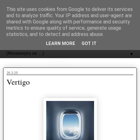
recJPp8XvMXop0y2Y7vHbTA_Phw
This site uses cookies from Google to deliver its services
and to analyze traffic. Your IP address and user-agent are
ΟΔΟΣ
shared with Google along with performance and security
metrics to ensure quality of service, generate usage
statistics, and to detect and address abuse.
Εφημερίδα της Καστοριάς | ODOS Newspaper of Castoria
LEARN MORE
GOT IT
▼
26.3.25
Vertigo