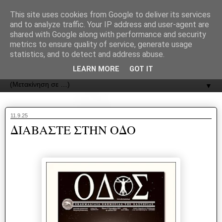
recJPp8XvMXop0y2Y7vHbTA_Phw
This site uses cookies from Google to deliver its services
and to analyze traffic. Your IP address and user-agent are
ΟΔΟΣ
shared with Google along with performance and security
metrics to ensure quality of service, generate usage
statistics, and to detect and address abuse.
Εφημερίδα της Καστοριάς | ODOS Newspaper of Castoria
LEARN MORE
GOT IT
▼
11.9.25
ΔΙΑΒΑΣΤΕ ΣΤΗΝ ΟΔΟ