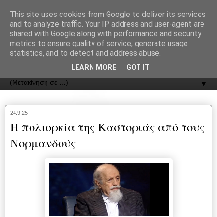
recJPp8XvMXop0y2Y7vHbTA_Phw
This site uses cookies from Google to deliver its services
and to analyze traffic. Your IP address and user-agent are
ΟΔΟΣ
shared with Google along with performance and security
metrics to ensure quality of service, generate usage
statistics, and to detect and address abuse.
Εφημερίδα της Καστοριάς | ODOS Newspaper of Castoria
LEARN MORE
GOT IT
▼
24.9.25
Η πολιορκία της Καστοριάς από τους
Νορμανδούς