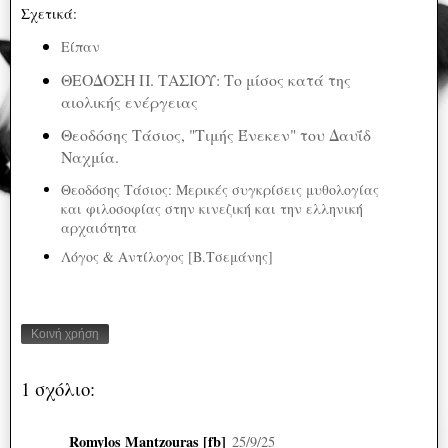
Σχετικά:
Είπαν
ΘΕΟΔΟΣΗ Π. ΤΑΣΙΟΥ: Το μίσος κατά της
αιολικής ενέργειας
Θεοδόσης Τάσιος, "Τιμής Ένεκεν" του Δαυΐδ
Ναχμία.
Θεοδόσης Τάσιος: Μερικές συγκρίσεις μυθολογίας
και φιλοσοφίας στην κινεζική και την ελληνική
αρχαιότητα
Λόγος & Αντίλογος [Β.Τσεμάνης]
Κοινή χρήση
1 σχόλιο:
Romylos Mantzouras [fb]
25/9/25