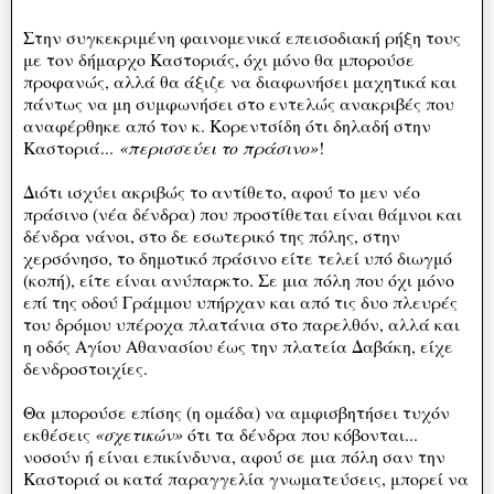
Στην συγκεκριμένη φαινομενικά επεισοδιακή ρήξη τους
με τον δήμαρχο Καστοριάς, όχι μόνο θα μπορούσε
προφανώς, αλλά θα άξιζε να διαφωνήσει μαχητικά και
πάντως να μη συμφωνήσει στο εντελώς ανακριβές που
αναφέρθηκε από τον κ. Κορεντσίδη ότι δηλαδή στην
Καστοριά...
«περισσεύει το πράσινο»
!
Διότι ισχύει ακριβώς το αντίθετο, αφού το μεν νέο
πράσινο (νέα δένδρα) που προστίθεται είναι θάμνοι και
δένδρα νάνοι, στο δε εσωτερικό της πόλης, στην
χερσόνησο, το δημοτικό πράσινο είτε τελεί υπό διωγμό
(κοπή), είτε είναι ανύπαρκτο. Σε μια πόλη που όχι μόνο
επί της οδού Γράμμου υπήρχαν και από τις δυο πλευρές
του δρόμου υπέροχα πλατάνια στο παρελθόν, αλλά και
η οδός Αγίου Αθανασίου έως την πλατεία Δαβάκη, είχε
δενδροστοιχίες.
Θα μπορούσε επίσης (η ομάδα) να αμφισβητήσει τυχόν
εκθέσεις
«σχετικών»
ότι τα δένδρα που κόβονται...
νοσούν ή είναι επικίνδυνα, αφού σε μια πόλη σαν την
Καστοριά οι κατά παραγγελία γνωματεύσεις, μπορεί να