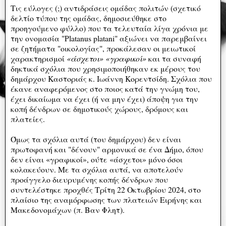
Τις εύλογες (;) αντιδράσεις ομάδας πολιτών (σχετικό
δελτίο τύπου της ομάδας, δημοσιεύθηκε στο
προηγούμενο φύλλο) που τα τελευταία λίγα χρόνια με
την ονομασία "Platanus platani" αξιώνει να παρεμβαίνει
σε ζητήματα "οικολογίας", προκάλεσαν οι μειωτικοί
χαρακτηρισμοί
«άσχετοι» «γραφικοί»
και τα συναφή
δηκτικά σχόλια που χρησιμοποιήθηκαν εκ μέρους του
δημάρχου Καστοριάς κ. Ιωάννη Κορεντσίδη. Σχόλια που
έκανε αναφερόμενος στο ποιος κατά την γνώμη του,
έχει δικαίωμα να έχει (ή να μην έχει) άποψη για την
κοπή δένδρων σε δημοτικούς χώρους, δρόμους και
πλατείες.
Όμως τα σχόλια αυτά (του δημάρχου) δεν είναι
πρωτοφανή και "δένουν" αρμονικά σε ένα Δήμο, όπου
δεν είναι «γραφικοί», ούτε «άσχετοι» μόνο όσοι
κολακεύουν. Με τα σχόλια αυτά, να αποτελούν
προάγγελο διευρυμένης κοπής δένδρων που
συντελέστηκε προχθές Τρίτη 22 Οκτωβρίου 2024, στο
πλαίσιο της αναμόρφωσης των πλατειών Ειρήνης και
Μακεδονομάχων (π. Βαν Φλητ).