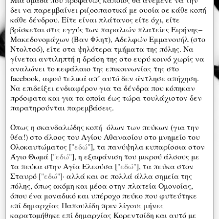
δει να παρεμβαίνει ριζοσπαστικά με ουσία σε κάθε κοπή
κάθε δένδρου. Είτε είναι πλάτανος είτε όχι, είτε
βρίσκεται στις εγγύς των παραλιών πλατείες Ειρήνης–
Μακεδονομάχων (Βαν Φλητ), Αδελφών Εμμανουήλ (στο
Ντολτσό), είτε στα ψηλότερα τμήματα της πόλης. Να
γίνεται αντιληπτή η δράση της στο ευρύ κοινό χωρίς να
αναλώνει το κεφάλαιο της επικοινωνίας της στο
facebook, αφού τελικά απ’ αυτό δεν άντλησε απήχηση.
Να επιδείξει ενδιαφέρον για τα δένδρα που κόπηκαν
πρόσφατα και για τα οποία έως τώρα τουλάχιστον δεν
παρατηρούνται παρεμβάσεις.
Όπως η σκανδαλώδης κοπή όλων των πεύκων (για την
θέα!) στο άλσος του Αγίου Αθανασίου στο μνημείο του
Ολοκαυτώματος [
"εδώ"
], τα πανύψηλα κυπαρίσσια στον
Άγιο Θωμά [
"εδώ"
], η εξαφάνιση του μικρού άλσους με
τα πεύκα στην Αγία Ελεούσα [
"εδώ"
], τα πεύκα στον
Σταυρό [
"εδώ"
]· αλλά και σε πολλά άλλα σημεία της
πόλης, όπως ακόμη και μέσα στην πλατεία Ομονοίας,
όπου ένα μοναδικό και υπέροχο πεύκο που φυτεύτηκε
επί δημαρχίας Παπουλίδη πριν λίγους μήνες
καρατομήθηκε επί δημαρχίας Κορεντσίδη και αυτό με