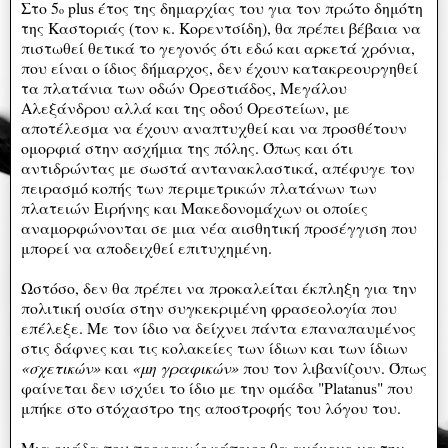
Στο 5
plus έτος της δημαρχίας του για τον πρώτο δημότη
ο
της Καστοριάς (τον κ. Κορεντσίδη), θα πρέπει βέβαια να
πιστωθεί θετικά το γεγονός ότι εδώ και αρκετά χρόνια,
που είναι ο ίδιος δήμαρχος, δεν έχουν κατακρεουργηθεί
τα πλατάνια των οδών Ορεστιάδος, Μεγάλου
Αλεξάνδρου αλλά και της οδού Ορεστείων, με
αποτέλεσμα να έχουν αναπτυχθεί και να προσθέτουν
ομορφιά στην ασχήμια της πόλης. Όπως και ότι
αντιδρώντας με σωστά αντανακλαστικά, απέφυγε τον
πειρασμό κοπής των περιμετρικών πλατάνων των
πλατειών Ειρήνης και Μακεδονομάχων οι οποίες
αναμορφώνονται σε μια νέα αισθητική προσέγγιση που
μπορεί να αποδειχθεί επιτυχημένη.
Ωστόσο, δεν θα πρέπει να προκαλείται έκπληξη για την
πολιτική ουσία στην συγκεκριμένη φρασεολογία που
επέλεξε. Με τον ίδιο να δείχνει πάντα επαναπαυμένος
στις δάφνες και τις κολακείες των ίδιων και των ίδιων
«σχετικών»
και
«μη γραφικών»
που τον λιβανίζουν. Όπως
φαίνεται δεν ισχύει το ίδιο με την ομάδα "Platanus" που
μπήκε στο στόχαστρο της αποστροφής του λόγου του.
Μια ομάδα που προφανώς κάποιος θα ανέμενε να την