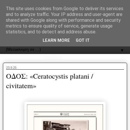
recJPp8XvMXop0y2Y7vHbTA_Phw
This site uses cookies from Google to deliver its services
and to analyze traffic. Your IP address and user-agent are
ΟΔΟΣ
shared with Google along with performance and security
metrics to ensure quality of service, generate usage
statistics, and to detect and address abuse.
Εφημερίδα της Καστοριάς | ODOS Newspaper of Castoria
LEARN MORE
GOT IT
▼
23.9.25
ΟΔΟΣ: «Ceratocystis platani /
civitatem»