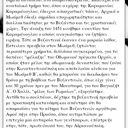
ανατολικό τμήμα του, όπου ο εμίρης της Καραμανίας
Καραμάνογλου, έδειχνε αποσχιστικές τάσεις. Αρχικά ο
Μωάμεθ έδειξε σημάδια υποχωρητικότητας και
διαλλακτικότητας με το Βυζάντιο και τις χριστιανικές
χώρες. Την άνοιξη του 1451 κινήθηκε εναντίον του
Καραμάνογλου ο οποίος αναγκάστηκε να ζητήσει
ειρήνη. Τότε οι Βυζαντινοί έκαναν ένα μοιραίο λάθος.
Έστειλαν πρεσβεία στον Μωάμεθ, ζητώντας
περισσότερα χρήματα, διπλάσια συγκεκριμένα, για τις
δαπάνες “φύλαξης” του Οθωμανού πρίγκιπα Ορχάν, ο
οποίος ήταν μέλος της οθωμανικής δυναστείας που ζούσε
στην Κωνσταντινούπολη και αποτελούσε κίνδυνο για
τον Μωάμεθ Β΄, καθώς θα μπορούσε να διεκδικήσει τον
θρόνο με τη βοήθεια των Βυζαντινών, όπως είχε γίνει
και 30 χρόνια πριν με τον Μουσταφά, γιο του Βαγιαζήτ
Α΄. Ο Χαλίλ, “φίλος των Ρωμαίων”, εξοργίστηκε.
Αντίθετα ο σουλτάνος, δέχτηκε τη βυζαντινή πρεσβεία
με προσποιητή κατανόηση και απάντησε ότι θα
αποφασίσει για το αίτημα των Βυζαντινών αργότερα.
Αφού πήγε στην Προύσα, όπου αντιμετώπισε με
επιτυχία μια ανταρσία των γενίτσαρων, επέστρεψε
στην, τότε, πρωτεύουσά του, την Αδριανούπολη.