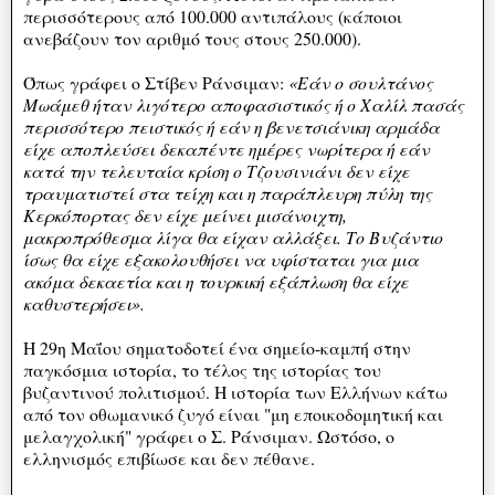
περισσότερους από 100.000 αντιπάλους (κάποιοι
ανεβάζουν τον αριθμό τους στους 250.000).
Όπως γράφει ο Στίβεν Ράνσιμαν:
«Εάν ο σουλτάνος
Μωάμεθ ήταν λιγότερο αποφασιστικός ή ο Χαλίλ πασάς
περισσότερο πειστικός ή εάν η βενετσιάνικη αρμάδα
είχε αποπλεύσει δεκαπέντε ημέρες νωρίτερα ή εάν
κατά την τελευταία κρίση ο Τζουσινιάνι δεν είχε
τραυματιστεί στα τείχη και η παράπλευρη πύλη της
Κερκόπορτας δεν είχε μείνει μισάνοιχτη,
μακροπρόθεσμα λίγα θα είχαν αλλάξει. Το Βυζάντιο
ίσως θα είχε εξακολουθήσει να υφίσταται για μια
ακόμα δεκαετία και η τουρκική εξάπλωση θα είχε
καθυστερήσει».
Η 29η Μαΐου σηματοδοτεί ένα σημείο-καμπή στην
παγκόσμια ιστορία, το τέλος της ιστορίας του
βυζαντινού πολιτισμού. Η ιστορία των Ελλήνων κάτω
από τον οθωμανικό ζυγό είναι "μη εποικοδομητική και
μελαγχολική" γράφει ο Σ. Ράνσιμαν. Ωστόσο, ο
ελληνισμός επιβίωσε και δεν πέθανε.