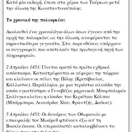
Κατά μία εκδοχή, έπεσε στα χέρια των Τούρκων μετά
την άλωση της Κωνσταντινούπολης.
Το χρονικό της πολιορκίας
Ακολουθεί ένα χρονολόγιο όλων όσων έγιναν από την
αρχή της πολιορκίας ως την άλωση, αναφέροντας τα
σημαντικότερα γεγονότα. Στις παρενθέσεις υπάρχουν
οι συγγραφείς που αποτελούν την πρωτογενή πηγή των
πληροφοριών.
2 Απριλίου 1453:
Γίνεται ορατό το πρώτο εχθρικό
απόσπασμα. Καταστρέφονται οι γέφυρες της τάφρου
και κλείνουν οι πύλες της Πόλης (Κριτόβουλος,
Κάλλιστος). Παράλληλα, με μια τεράστια αλυσίδα την
οποία εγκατέστησε ο Γενοβέζος μηχανικός Μπαρτολομέο
Σαλίνγκο κλείνει η είσοδος του Κεράτιου Κόλπου
(Μπάρμπαρο, Λεονάρδος Χίου, Φραντζής, Δούκας).
5 Απριλίου 1453:
Οι δυνάμεις των Οθωμανών με
επικεφαλής του Μωάμεθ φτάνουν έξω απ' τη
Βασιλεύουσα. Οι υπερασπιστές καταλαμβάνουν τις
θέσεις τους στα τείχη της.