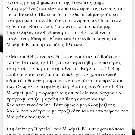
σχέσεις με τη Δημοκρατία της Ραγούζας (σημ.
Ντουμπρόβνικ) και είχε αποκαταστήσει τις σχέσεις του
με τη Βενετία. Πίστευε ότι οι Οθωμανοί μπορούν να
αντιμετωπιστούν. Ωστόσο, η εποχή που ανέβηκε στον
θρόνο του Βυζαντίου, ήταν δύσκολη και κρίσιμη.
Παράλληλα, τον Φεβρουάριο του 1451, πέθανε ο
σουλτάνος Μουράτ Β΄ και τον διαδέχθηκε ο γιος του
Μωάμεθ Β΄ που ήταν μόλις 19 ετών.
Ο Μωάμεθ Β΄, είχε ανέβει στον σουλτανικό θρόνο σε
ηλικία 13 ετών, το 1444, όταν παραιτήθηκε ο πατέρας
του μετά τη νίκη του στη μάχη της Βάρνας το 1444, η
οποία ουσιαστικά έπεισε ολόκληρο τον χριστιανικό
κόσμο ότι δεν θα μπορούσε να ανακόψει την προέλαση
των Οθωμανών στην Ευρώπη. Από τις αρχές του 1445 ο
Μωάμεθ μαζί με ορισμένους επιτελείς του, άρχισε να
προγραμματίζει μεγάλη επίθεση εναντίον της
Κωνσταντινούπολης. Τότε όμως ο μεγάλος βεζίρης
Χαλίλ τον ανέτρεψε με πραξικόπημα και επανέφερε τον
Μουράτ στον θρόνο.
Στη δεύτερη “θητεία” του Μωάμεθ Β΄, υπήρχαν κάποια
σημεία αστάθειας στο οθωμανικό κράτος. Ιδιαίτερα στο