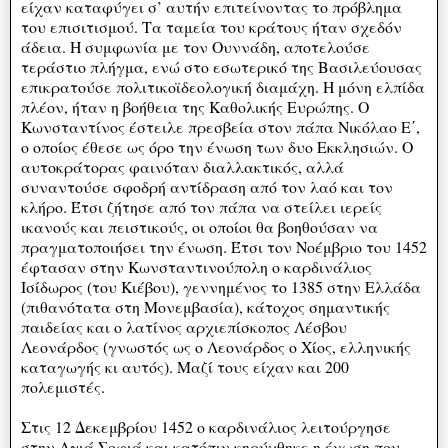
είχαν καταφύγει σ’ αυτήν επιτείνοντας το πρόβλημα
του επισιτισμού. Τα ταμεία του κράτους ήταν σχεδόν
άδεια. Η συμφωνία με τον Ουννάδη, αποτελούσε
τεράστιο πλήγμα, ενώ στο εσωτερικό της Βασιλεύουσας
επικρατούσε πολιτικοϊδεολογική διαμάχη. Η μόνη ελπίδα
πλέον, ήταν η βοήθεια της Καθολικής Ευρώπης. Ο
Κωνσταντίνος έστειλε πρεσβεία στον πάπα Νικόλαο Ε΄,
ο οποίος έθεσε ως όρο την ένωση των δυο Εκκλησιών. Ο
αυτοκράτορας φαινόταν διαλλακτικός, αλλά
συναντούσε σφοδρή αντίδραση από τον λαό και τον
κλήρο. Έτσι ζήτησε από τον πάπα να στείλει ιερείς
ικανούς και πειστικούς, οι οποίοι θα βοηθούσαν να
πραγματοποιήσει την ένωση. Έτσι τον Νοέμβριο του 1452
έφτασαν στην Κωνσταντινούπολη ο καρδινάλιος
Ισίδωρος (του Κιέβου), γεννημένος το 1385 στην Ελλάδα
(πιθανότατα στη Μονεμβασία), κάτοχος σημαντικής
παιδείας και ο λατίνος αρχιεπίσκοπος Λέσβου
Λεονάρδος (γνωστός ως ο Λεονάρδος ο Χίος, ελληνικής
καταγωγής κι αυτός). Μαζί τους είχαν και 200
πολεμιστές.
Στις 12 Δεκεμβρίου 1452 ο καρδινάλιος λειτούργησε
στην Αγιά Σοφιά και κατόπιν κηρύχθηκε η ένωση που