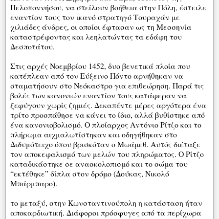
Πελοποννήσου, να στείλουν βοήθεια στην Πόλη, έστειλε
εναντίον τους τον ικανό στρατηγό Τουραχάν με
χιλιάδες άνδρες, οι οποίοι έφτασαν ως τη Μεσσηνία
καταστρέφοντας και λεηλατώντας τα εδάφη του
Δεσποτάτου.
Στις αρχές Νοεμβρίου 1452, δυο βενετικά πλοία που
κατέπλεαν από τον Εύξεινο Πόντο αρνήθηκαν να
σταματήσουν στο Νεόκαστρο για επιθεώρηση. Παρά τις
βολές των κανονιών εναντίον τους κατάφεραν να
ξεφύγουν χωρίς ζημιές. Δεκαπέντε μέρες αργότερα ένα
τρίτο προσπάθησε να κάνει το ίδιο, αλλά βυθίστηκε από
ένα κανονιοβολισμό. Ο πλοίαρχος Αντόνιο Ρίτζο και το
πλήρωμα αιχμαλωτίστηκαν και οδηγήθηκαν στο
Διδυμότειχο όπου βρισκόταν ο Μωάμεθ. Αυτός διέταξε
τον αποκεφαλισμό των μελών του πληρώματος. Ο Ρίτζο
καταδικάστηκε σε ανασκολοπισμό και το σώμα του
“εκτέθηκε” δίπλα στον δρόμο (Δούκας, Νικολό
Μπάρμπαρο).
το μεταξύ, στην Κωνσταντινούπολη η κατάσταση ήταν
αποκαρδιωτική. Διάφοροι πρόσφυγες από τα περίχωρα