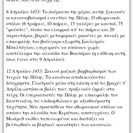
6 Απριλίου 1453:
Το σούρουπο της μέρας αυτής ξεκινούν
οι κανονιοβολισμοί εναντίον της Πόλης. Ο οθωμανικός
στόλος (6 τριήρεις, 10 διήρεις, 15 γαλέρες με κουπιά, 75
"φούστες", πλοία πιο ελαφριά απ' τις διήρεις και 20
παραντάρια, βαριές μεταφορικές μαούνες με πανιά), με
επικεφαλής τον βούλγαρο εξωμότη Σουλεϊμάν
Μπαλτόγλου, επιχειρούν να σπάσουν χωρίς
αποτέλεσμα την αλυσίδα του Βοσπόρου (η επίθεση αυτή,
ίσως έγινε στις 9 Απριλίου).
12 Απριλίου 1453:
Ξεκινά μαζικός βομβαρδισμός των
τειχών της Πόλης. Τα κανόνια αποδεικνύοντας
δύσχρηστα. Γλιστρούν μέσα στη λάσπη από τις βροχές τ'
Απρίλη ωστόσο οι βολές τους προξενούν ζημιές στα
τείχη. Οι υπερασπιστές της Πόλης με επικεφαλής τον
Ιουστινιάνη, τις επιδιορθώνουν με αξιοθαύμαστη
ταχύτητα. Νέα προσπάθεια του οθωμανικού στόλου να
σπάσει την αλυσίδα του Κεράτιου, αποτυγχάνει. Ο
Μωάμεθ νιώθει ταπεινωμένος και διατάζει να
βελτιωθούν οι βλητικές ικανότητες των κανονιών.