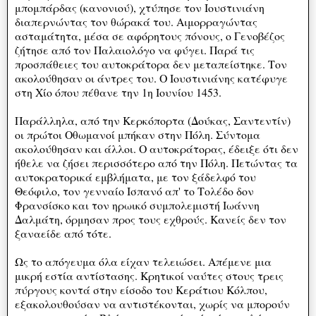
μπομπάρδας (κανονιού), χτύπησε τον Ιουστινιάνη
διαπερνώντας τον θώρακά του. Αιμορραγώντας
ασταμάτητα, μέσα σε αφόρητους πόνους, ο Γενοβέζος
ζήτησε από τον Παλαιολόγο να φύγει. Παρά τις
προσπάθειες του αυτοκράτορα δεν μεταπείστηκε. Τον
ακολούθησαν οι άντρες του. Ο Ιουστινιάνης κατέφυγε
στη Χίο όπου πέθανε την 1η Ιουνίου 1453.
Παράλληλα, από την Κερκόπορτα (Δούκας, Σαντεντίν)
οι πρώτοι Οθωμανοί μπήκαν στην Πόλη. Σύντομα
ακολούθησαν και άλλοι. Ο αυτοκράτορας, έδειξε ότι δεν
ήθελε να ζήσει περισσότερο από την Πόλη. Πετώντας τα
αυτοκρατορικά εμβλήματα, με τον ξάδελφό του
Θεόφιλο, τον γενναίο Ισπανό απ' το Τολέδο δον
Φρανσίσκο και τον ηρωικό συμπολεμιστή Ιωάννη
Δαλμάτη, όρμησαν προς τους εχθρούς. Κανείς δεν τον
ξαναείδε από τότε.
Ως το απόγευμα όλα είχαν τελειώσει. Απέμενε μια
μικρή εστία αντίστασης. Κρητικοί ναύτες στους τρεις
πύργους κοντά στην είσοδο του Κεράτιου Κόλπου,
εξακολουθούσαν να αντιστέκονται, χωρίς να μπορούν