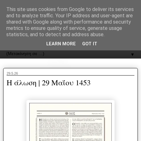
recJPp8XvMXop0y2Y7vHbTA_Phw
This site uses cookies from Google to deliver its services
and to analyze traffic. Your IP address and user-agent are
ΟΔΟΣ
shared with Google along with performance and security
metrics to ensure quality of service, generate usage
statistics, and to detect and address abuse.
Εφημερίδα της Καστοριάς | ODOS Newspaper of Castoria
LEARN MORE
GOT IT
▼
29.5.26
Η άλωση | 29 Μαΐου 1453