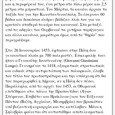
και η περιφέρειά του, ένα μέτρο στο πίσω μέρος και 2,5
μέτρα στο μπροστινό. Τον Μάρτιο, το κανόνι άρχισε το
ταξίδι του για την Κωνσταντινούπολη. Το έσερναν 60
βόδια και διακόσιοι άνδρες βάδιζαν πλάι του για να
κρατούν σταθερό το κάρο του κανονιού. Στο μεταξύ,
υπό τις οδηγίες του Ουρβανού τα χυτήρια παρήγαγαν
και άλλα κανόνια, μικρότερα όμως από το “θηρίο” που
περιγράψαμε.
Στις 26 Ιανουαρίου 1453, έφτασαν στην Πόλη δυο
γενουατικά πλοία με 700 πολεμιστές. Επικεφαλής τους
ήταν ο Γενουάτης Ιουστινιάνης (Giovanni Giustiniani
Longo). Γεννημένος το 1418, εξαιρετικός στρατιωτικός
και ειδικός στην αντιμετώπιση των πολιορκιών, έλαβε
τον τίτλο του πρωτοστράτορα και την υπόσχεση ότι θα
του παραχωρηθεί η Λήμνος, αν η Πόλη δεν πέσει.
Παράλληλα, από τις αρχές του 1453, οι Οθωμανοί
επιτέθηκαν στις πόλεις της Προποντίδας (Άγιος
Στέφανος, Επιβάτες και Ηράκλειας) και του Εύξεινου
Πόντου (Βιζύη, Αγχίαλος, Μεσημβρία) που βρισκόταν
υπό βυζαντινή κυριαρχία και τις κατέλαβαν. Μόνο η
Σηλυβρία φαίνεται ότι αντιστάθηκε αποτελεσματικά.