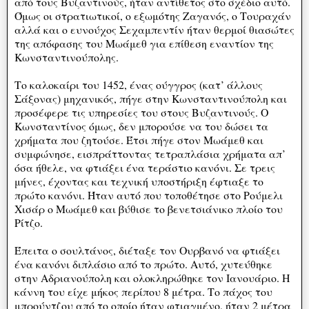
από τους Βυζαντινούς, ήταν αντίθετος στο σχέδιο αυτό.
Όμως οι στρατιωτικοί, ο εξωμότης Ζαγανός, ο Τουραχάν
αλλά και ο ευνούχος Σεχαμπεντίν ήταν θερμοί θιασώτες
της απόφασης του Μωάμεθ για επίθεση εναντίον της
Κωνσταντινούπολης.
Το καλοκαίρι του 1452, ένας ούγγρος (κατ’ άλλους
Σάξονας) μηχανικός, πήγε στην Κωνσταντινούπολη και
προσέφερε τις υπηρεσίες του στους Βυζαντινούς. Ο
Κωνσταντίνος όμως, δεν μπορούσε να του δώσει τα
χρήματα που ζητούσε. Έτσι πήγε στον Μωάμεθ και
συμφώνησε, εισπράττοντας τετραπλάσια χρήματα απ’
όσα ήθελε, να φτιάξει ένα τεράστιο κανόνι. Σε τρεις
μήνες, έχοντας και τεχνική υποστήριξη έφτιαξε το
πρώτο κανόνι. Ήταν αυτό που τοποθέτησε στο Ρούμελι
Χισάρ ο Μωάμεθ και βύθισε το βενετσιάνικο πλοίο του
Ρίτζο.
Έπειτα ο σουλτάνος, διέταξε τον Ουρβανό να φτιάξει
ένα κανόνι διπλάσιο από το πρώτο. Αυτό, χυτεύθηκε
στην Αδριανούπολη και ολοκληρώθηκε τον Ιανουάριο. Η
κάννη του είχε μήκος περίπου 8 μέτρα. Το πάχος του
μπρούντζου από το οποίο ήταν φτιαγμένο, ήταν 2 μέτρα