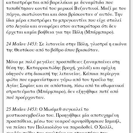
καταστρέφεται από βαρελάκια με δυναμίτιδα που
τοποθέτησαν κοντά του μερικοί Βυζαντινοί. Μαζί με τον
πύργο, σκοτώνονται και όσοι βρίσκονταν σ' αυτόν. Την
ίδια μέρα επιστρέφει το μπριγκαντίνι που είχε σταλεί
στο Αιγαίο και αναφέρει στον αυτοκράτορα ότι δεν
έρχεται καμία βοήθεια για την Πόλη (Μπάρμπαρο).
24 Μαΐου 1453:
Σε λιτανεία στην Πόλη, γλιστρά η εικόνα
της Θεοτόκου από το βάθρο όπου βρισκόταν.
Μόνο με πολύ μεγάλες προσπάθειες ξαναμπαίνει στη
θέση της. Καταρρακτώδης βροχή, χαλάζι και ομίχλη
οδηγούν στη διακοπή της λιτανείας. Κάποια περίεργα
φώτα που εμφανίστηκαν γύρω από τον τρούλο της
Αγίας Σοφίας και σε απόσταση, πίσω από τα οθωμανικά
στρατεύματα (Μπάρμπαρο), δεν εξηγήθηκε ποτέ από
πού προέρχονταν.
25 Μαΐου 1453:
Ο Μωάμεθ συγκαλεί το
μυστικοσυμβούλιο του. Προηγήθηκε μία αποτυχημένη
προσπάθεια, μέσω του νεαρού αρνησίθρησκου Ισμαήλ,
να πείσει τον Παλαιολόγο να παραδοθεί. Ο Χαλίλ,
σχεδόν πείθει τον σουλτάνο να σταματήσει την