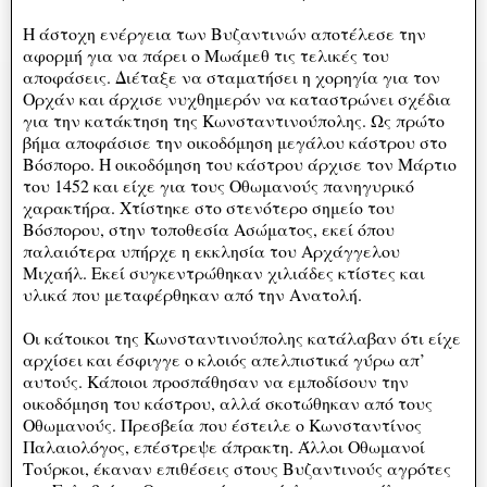
Η άστοχη ενέργεια των Βυζαντινών αποτέλεσε την
αφορμή για να πάρει ο Μωάμεθ τις τελικές του
αποφάσεις. Διέταξε να σταματήσει η χορηγία για τον
Ορχάν και άρχισε νυχθημερόν να καταστρώνει σχέδια
για την κατάκτηση της Κωνσταντινούπολης. Ως πρώτο
βήμα αποφάσισε την οικοδόμηση μεγάλου κάστρου στο
Βόσπορο. Η οικοδόμηση του κάστρου άρχισε τον Μάρτιο
του 1452 και είχε για τους Οθωμανούς πανηγυρικό
χαρακτήρα. Χτίστηκε στο στενότερο σημείο του
Βόσπορου, στην τοποθεσία Ασώματος, εκεί όπου
παλαιότερα υπήρχε η εκκλησία του Αρχάγγελου
Μιχαήλ. Εκεί συγκεντρώθηκαν χιλιάδες κτίστες και
υλικά που μεταφέρθηκαν από την Ανατολή.
Οι κάτοικοι της Κωνσταντινούπολης κατάλαβαν ότι είχε
αρχίσει και έσφιγγε ο κλοιός απελπιστικά γύρω απ’
αυτούς. Κάποιοι προσπάθησαν να εμποδίσουν την
οικοδόμηση του κάστρου, αλλά σκοτώθηκαν από τους
Οθωμανούς. Πρεσβεία που έστειλε ο Κωνσταντίνος
Παλαιολόγος, επέστρεψε άπρακτη. Άλλοι Οθωμανοί
Τούρκοι, έκαναν επιθέσεις στους Βυζαντινούς αγρότες