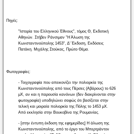
Πηγές:
"Ιστορία του Ελληνικού Έθνους", τόμος Θ, Εκδοτική
Αθηνών. Στήβεν Ράνσιμαν "Η Άλωση της
Κωνσταντινούπολης 1453", Δ' Έκδοση, Εκδόσεις
Πατάκη. Μιχάλης Στούκας, Πρώτο Θέμα.
Φωτογραφίες:
- Τοιχογραφία που απεικονίζει την πολιορκία της
Κωνσταντινούπολης από τους Πέρσες (Αβάρους) το 626
μΧ, αν και η παρουσία κανόνων (δεν διακρίνονται στην
φωτογραφία) υποδηλώνει σαφώς ότι βασίζεται στην
τελική και μοιραία πολιορκία της Πόλης το 1453 μΧ.
Από εκκλησία στην Βουκοβίνα της Ρουμανίας.
- [στην έντυπη έκδοση της εφημερίδας] Η άλωση της
Κωνσταντινούπολης, από το έργο του Μπερτράντον