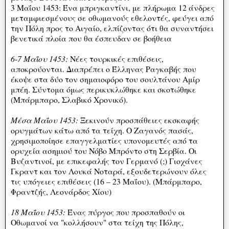
3 Μαΐου 1453: Ένα μπριγκαντίνι, με πλήρωμα 12 άνδρες
μεταμφιεσμένους σε οθωμανούς εθελοντές, φεύγει από
την Πόλη προς το Αιγαίο, ελπίζοντας ότι θα συναντήσει
βενετικά πλοία που θα έσπευδαν σε βοήθεια
6-7 Μαΐου 1453:
Νέες τουρκικές επιθέσεις,
αποκρούονται. Διαπρέπει ο Έλληνας Ραγκαβής που
έκοψε στα δύο τον σημαιοφόρο του σουλτάνου Αμίρ
μπέη. Σύντομα όμως περικυκλώθηκε και σκοτώθηκε
(Μπάρμπαρο, Σλαβικό Χρονικό).
Μέσα Μαΐου 1453:
Ξεκινούν προσπάθειες εκσκαφής
ορυγμάτων κάτω από τα τείχη. Ο Ζαγανός πασάς,
χρησιμοποίησε επαγγελματίες υπονομευτές από τα
ορυχεία ασημιού του Νόβο Μπρόντο στη Σερβία. Οι
Βυζαντινοί, με επικεφαλής τον Γερμανό (;) Γιοχάνες
Γκραντ και τον Λουκά Νοταρά, εξουδετερώνουν όλες
τις υπόγειες επιθέσεις (16 – 23 Μαΐου). (Μπάρμπαρο,
Φραντζής, Λεονάρδος Χίου)
18 Μαΐου 1453:
Ένας πύργος που προσπαθούν οι
Οθωμανοί να "κολλήσουν" στα τείχη της Πόλης,