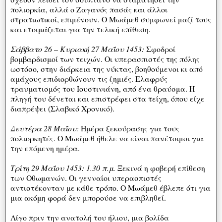
πολιορκία, αλλά ο Ζαγανός πασάς και άλλοι
στρατιωτικοί, επιμένουν. Ο Μωάμεθ συμφωνεί μαζί τους
και ετοιμάζεται για την τελική επίθεση.
Σάββατο 26 – Κυριακή 27 Μαΐου 1453:
Σφοδροί
βομβαρδισμοί των τειχών. Οι υπερασπιστές της πόλης
ωστόσο, στην διάρκεια της νύκτας, βοηθούμενοι κι από
αμάχους επιδιορθώνουν τις ζημιές. Ελαφρύς
τραυματισμός του Ιουστινιάνη, από ένα θραύσμα. Η
πληγή του δένεται και επιστρέφει στα τείχη, όπου είχε
διαπρέψει (Σλαβικό Χρονικό).
Δευτέρα 28 Μαΐου:
Ημέρα ξεκούρασης για τους
πολιορκητές. Ο Μωάμεθ ήθελε να είναι πανέτοιμοι για
την επόμενη ημέρα.
Τρίτη 29 Μαΐου 1453: 1.30 π.μ.
Ξεκινά η φοβερή επίθεση
των Οθωμανών. Οι γενναίοι υπερασπιστές
αντιστέκονταν με κάθε τρόπο. Ο Μωάμεθ έβλεπε ότι για
μια ακόμη φορά δεν μπορούσε να επιβληθεί.
Λίγο πριν την ανατολή του ήλιου, μια βολίδα