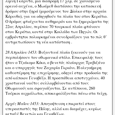
λίμνη Γκάρντα, μια διαδρομή 17 χλμ. σε χιονισμένο
ορεινό αυχένα, ο Μωάμεθ διατάσσει την κατασκευή
δρόμου στην ξηρά (μιμούμενος τον Δίολκο στην αρχαία
Κόρινθο), για να οδηγηθούν τα πλοία του στον Κεράτιο.
Ο δρόμος φτιάχνεται αυθημερόν και τα ξημερώματα της
22ας Απριλίου, περίπου 70 τουρκικά πλοία φτάνουν
στον Κεράτιο, κοντά στην Κοιλάδα των Πηγών. Οι
εμβρόντητοι πολιορκημένοι συνεδριάζουν για το πώς θ’
αντιμετωπίσουν τη νέα κατάσταση .
28 Απριλίου 1453:
Βυζαντινά πλοία ξεκινούν για να
πυρπολήσουν τον οθωμανικό στόλο. Επικεφαλής τους
ήταν ο Τζιάκομο Κόκο, ο βενετός πλοίαρχος Τρεβιζάνο
και ο υπαρχηγός του Ζαχαρία Γκριόνι. Η ολιγοήμερη
καθυστέρηση της επιχείρησης, οδηγεί στην προδοσία της
από κάποιον Γενοβέζο. Η προσπάθεια αποτυγχάνει. 40
χριστιανοί ναύτες συλλαμβάνονται από τους
Οθωμανούς και σφαγιάζονται. Σε αντίποινα, 260
Τούρκοι αιχμάλωτοι, αποκεφαλίζονται πάνω στα τείχη.
Αρχές Μαΐου 1453:
Απογοήτευση επικρατεί στους
υπερασπιστές της Πόλης, αλλά και διαμάχες, κυρίως
μεταξύ Βενετών και Γενοβέζων.