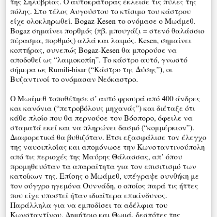
της Σηλυβρίας. Ο αυτοκράτορας έκλεισε τις πύλες της
πόλης. Στο τέλος Αυγούστου το κτίσιμο του κάστρου
είχε ολοκληρωθεί. Bogaz-Kesen το ονόμασε ο Μωάμεθ.
Bogaz σημαίνει πορθμός (πβ. μπουγάζι = στενό θαλάσσιο
πέρασμα, πορθμός) αλλά και λαιμός. Kesen, σημαίνει
κοπτήρας, συνεπώς Bogaz-Kesen θα μπορούσε να
αποδοθεί ως “λαιμοκοπίη”. Το κάστρο αυτό, γνωστό
σήμερα ως Rumili-hisar (“Κάστρο της Δύσης”), οι
Βυζαντινοί το ονόμασαν Νεόκαστρο.
Ο Μωάμεθ τοποθέτησε σ’ αυτό φρουρά από 400 άνδρες
και κανόνια (“πετροβόλους μηχανάς”) και διέταξε ότι
κάθε πλοίο που θα περνούσε τον Βόσπορο, όφειλε να
σταματά εκεί και να πληρώνει δασμό (“κομμέρκιον”).
Διαφορετικά θα βυθιζόταν. Έτσι εξασφάλισε τον έλεγχο
της ναυσιπλοΐας και απομόνωσε την Κωνσταντινούπολη
από τις περιοχές της Μαύρης Θάλασσας, απ’ όπου
προμηθευόταν τα απαραίτητα για τον επισιτισμό των
κατοίκων της. Επίσης ο Μωάμεθ, υπέγραψε συνθήκη με
τον ούγγρο ηγεμόνα Ουννάδη, ο οποίος παρά τις ήττες
που είχε υποστεί ήταν ιδιαίτερα επικίνδυνος.
Παράλληλα για να εμποδίσει τα αδέλφια του
Κωνσταντίνου, Δημήτριο και Θωμά, δεσπότες της