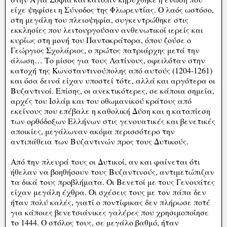
είχε ψηφίσει η Σύνοδος της Φλωρεντίας. Ο λαός ωστόσο,
στη μεγάλη του πλειοψηφία, συγκεντρώθηκε στις
εκκλησίες που λειτουργούσαν ανθενωτικοί ιερείς και
κυρίως στη μονή του Παντοκράτορα, όπου ζούσε ο
Γεώργιος Σχολάριος, ο πρώτος πατριάρχης μετά την
άλωση… Το μίσος για τους Λατίνους, οφειλόταν στην
κατοχή της Κωνσταντινούπολης από αυτούς (1204-1261)
και όσα δεινά είχαν υποστεί τότε, αλλά και αργότερα οι
Βυζαντινοί. Επίσης, οι ανεκτικότερες, σε κάποια σημεία,
αρχές του Ισλάμ και του οθωμανικού κράτους από
εκείνους που επέβαλε η καθολική Δύση και η καταπίεση
των ορθόδοξων Ελλήνων στις γενουατικές και βενετικές
αποικίες, μεγάλωναν ακόμα περισσότερο την
αντιπάθεια των Βυζαντινών προς τους Δυτικούς.
Από την πλευρά τους οι Δυτικοί, αν και φαίνεται ότι
ήθελαν να βοηθήσουν τους Βυζαντινούς, αντιμετώπιζαν
τα δικά τους προβλήματα. Οι Βενετοί με τους Γενουάτες
είχαν μεγάλη έχθρα. Οι σχέσεις τους με τον πάπα δεν
ήταν πολύ καλές, γιατί ο ποντίφικας δεν πλήρωσε ποτέ
για κάποιες βενετσιάνικες γαλέρες που χρησιμοποίησε
το 1444. Ο στόλος τους, σε μεγάλο βαθμό, ήταν