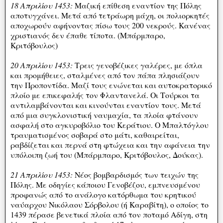
18 Απριλίου 1453:
Μαζική επίθεση εναντίον της Πόλης
αποτυγχάνει. Μετά από τετράωρη μάχη, οι πολιορκητές
αποχωρούν αφήνοντας πίσω τους 200 νεκρούς. Κανένας
χριστιανός δεν έπαθε τίποτα. (Μπάρμπαρο,
Κριτόβουλος)
20 Απριλίου 1453:
Τρεις γενοβέζικες γαλέρες, με όπλα
και προμήθειες, σταλμένες από τον πάπα πλησιάζουν
την Προποντίδα. Μαζί τους ενώνεται και αυτοκρατορικό
πλοίο με επικεφαλής τον Φλαντανελά. Οι Τούρκοι τα
αντιλαμβάνονται και κινούνται εναντίον τους. Μετά
από μια συγκλονιστική ναυμαχία, τα πλοία φτάνουν
ασφαλή στο αγκυροβόλιο του Κεράτιου. Ο Μπαλτόγλου
τραυματισμένος σοβαρά στο μάτι, καθαιρείται,
ραβδίζεται και περνά στη φτώχεια και την αφάνεια την
υπόλοιπη ζωή του (Μπάρμπαρο, Κριτόβουλος, Δούκας).
21 Απριλίου 1453:
Νέος βομβαρδισμός των τειχών της
Πόλης. Με οδηγίες κάποιου Γενοβέζου, εμπνευσμένου
προφανώς από το ανάλογο κατόρθωμα του κρητικού
ναύαρχου Νικόλαου Σόρβολου (ή Καραβίτη), ο οποίος το
1439 πέρασε βενετικά πλοία από τον ποταμό Αδίγη, στη