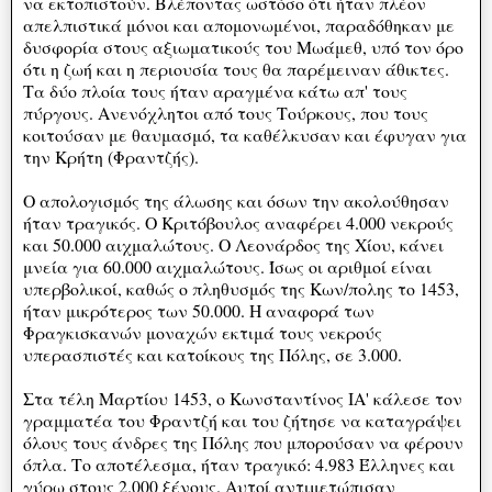
να εκτοπιστούν. Βλέποντας ωστόσο ότι ήταν πλέον
απελπιστικά μόνοι και απομονωμένοι, παραδόθηκαν με
δυσφορία στους αξιωματικούς του Μωάμεθ, υπό τον όρο
ότι η ζωή και η περιουσία τους θα παρέμειναν άθικτες.
Τα δύο πλοία τους ήταν αραγμένα κάτω απ' τους
πύργους. Ανενόχλητοι από τους Τούρκους, που τους
κοιτούσαν με θαυμασμό, τα καθέλκυσαν και έφυγαν για
την Κρήτη (Φραντζής).
Ο απολογισμός της άλωσης και όσων την ακολούθησαν
ήταν τραγικός. Ο Κριτόβουλος αναφέρει 4.000 νεκρούς
και 50.000 αιχμαλώτους. Ο Λεονάρδος της Χίου, κάνει
μνεία για 60.000 αιχμαλώτους. Ίσως οι αριθμοί είναι
υπερβολικοί, καθώς ο πληθυσμός της Κων/πολης το 1453,
ήταν μικρότερος των 50.000. Η αναφορά των
Φραγκισκανών μοναχών εκτιμά τους νεκρούς
υπερασπιστές και κατοίκους της Πόλης, σε 3.000.
Στα τέλη Μαρτίου 1453, ο Κωνσταντίνος ΙΑ' κάλεσε τον
γραμματέα του Φραντζή και του ζήτησε να καταγράψει
όλους τους άνδρες της Πόλης που μπορούσαν να φέρουν
όπλα. Το αποτέλεσμα, ήταν τραγικό: 4.983 Έλληνες και
γύρω στους 2.000 ξένους. Αυτοί αντιμετώπισαν