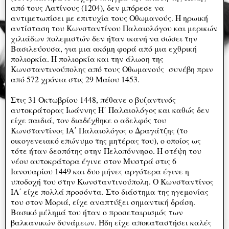
από τους Λατίνους (1204), δεν μπόρεσε να
αντιμετωπίσει με επιτυχία τους Οθωμανούς. Η ηρωική
αντίσταση του Κωνσταντίνου Παλαιολόγου και μερικών
χιλιάδων πολεμιστών δεν ήταν ικανή να σώσει την
Βασιλεύουσα, για μια ακόμη φορά από μια εχθρική
πολιορκία. Η πολιορκία και την άλωση της
Κωνσταντινούπολης από τους Οθωμανούς συνέβη πριν
από 572 χρόνια στις 29 Μαίου 1453.
Στις 31 Οκτωβρίου 1448, πέθανε ο βυζαντινός
αυτοκράτορας Ιωάννης Η΄ Παλαιολόγος και καθώς δεν
είχε παιδιά, τον διαδέχθηκε ο αδελφός του
Κωνσταντίνος ΙΑ΄ Παλαιολόγος ο Δραγάτζης (το
οικογενειακό επώνυμο της μητέρας του), ο οποίος ως
τότε ήταν δεσπότης στην Πελοπόννησο. Η στέψη του
νέου αυτοκράτορα έγινε στον Μυστρά στις 6
Ιανουαρίου 1449 και δυο μήνες αργότερα έγινε η
υποδοχή του στην Κωνσταντινούπολη. Ο Κωνσταντίνος
ΙΑ΄ είχε πολλά προσόντα. Στο διάστημα της ηγεμονίας
του στον Μοριά, είχε αναπτύξει σημαντική δράση.
Βασικό μέλημά του ήταν ο προσεταιρισμός των
βαλκανικών δυνάμεων. Ήδη είχε αποκαταστήσει καλές