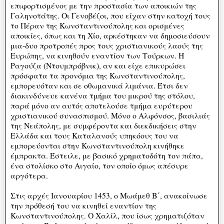
επιφορτισμένος με την προστασία των αποικιών της
Γαληνοτάτης. Οι Γενοβέζοι, που είχαν στην κατοχή τους
το Πέραν της Κωνσταντινούπολης και ορισμένες
αποικίες, όπως και τη Χίο, αρκέστηκαν να δημοσιεύσουν
μια-δυο προτροπές προς τους χριστιανικούς λαούς της
Ευρώπης, να κινηθούν εναντίον των Τούρκων. Η
Ραγούζα (Ντουμπρόβνικ), αν και είχε επικυρώσει
πρόσφατα τα προνόμια της Κωνσταντινούπολης,
εμπορευόταν και σε οθωμανικά λιμάνια. Έτσι δεν
διακινδύνευε κανένα τμήμα του μικρού της στόλου,
παρά μόνο αν αυτός αποτελούσε τμήμα ευρύτερου
χριστιανικού συνασπισμού. Μόνο ο Αλφόνσος, βασιλιάς
της Νεάπολης, με συμφέροντα και διεκδικήσεις στην
Ελλάδα και τους Καταλανούς υπηκόους του να
εμπορεύονται στην Κωνσταντινούπολη κινήθηκε
έμπρακτα. Έστειλε, με βασικό χρηματοδότη τον πάπα,
ένα στολίσκο στο Αιγαίο, τον οποίο όμως απέσυρε
αργότερα.
Στις αρχές Ιανουαρίου 1453, ο Μωάμεθ Β΄, ανακοίνωσε
την πρόθεσή του να κινηθεί εναντίον της
Κωνσταντινούπολης. Ο Χαλίλ, που ίσως χρηματιζόταν