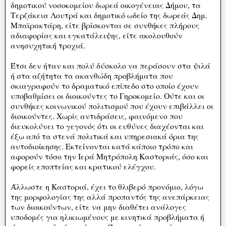
δημοτικού νοσοκομείου δωρεά οικογένειας Δήμου, τα
Τερζάκεια Λουτρά και δημοτικό ωδείο της δωρεάς Δημ.
Μπαϊρακτάρη, είτε βρίσκονται σε συνθήκες πλήρους
αδιαφορίας και εγκατάλειψης, είτε ακολουθούν
ανησυχητική τροχιά.
Έτσι δεν ήταν και πολύ δύσκολο να περάσουν στα ψιλά
ή στα αζήτητα τα ακανθώδη προβλήματα που
σκιαγραφούν το δραματικό επίπεδο στο οποίο έχουν
υποβαθμίσει οι διοικούντες το Γηροκομείο. Ούτε και οι
συνθήκες κοινωνικού πολιτισμού που έχουν επιβάλλει οι
διοικούντες. Χωρίς αντιδράσεις, φαινόμενο που
διευκολύνει το γεγονός ότι οι ευθύνες διαχέονται και
έξω από τα στενά πολιτικά και υπηρεσιακά όρια της
αυτοδιοίκησης. Εκτείνονται κατά κάποιο τρόπο και
αφορούν τόσο την Ιερά Μητρόπολη Καστοριάς, όσο και
φορείς εποπτείας και κρατικού ελέγχου.
Άλλωστε η Καστοριά, έχει το θλιβερό προνόμιο, λόγω
της μορφολογίας της αλλά προπαντός της ανεπάρκειας
των διοικούντων, είτε να μην διαθέτει ανάλογες
υποδομές για ηλικιωμένους με κινητικά προβλήματα ή