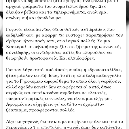
ζήτησε να δημοσιευτεί (στο προηγούμενο φύλλο) με τα
αρχικά γράμματα του ονοματεπωνύμου της. Δεν
έλειψαν βέβαια και τα τηλεφωνήματα, ανώνυμα,
επώνυμα ή και ψευδώνυμα.
Γεγονός είναι πάντως ότι οι θετικές αντιδράσεις που
εκδηλώθηκαν, με αφορμή τις εύστοχες παρατηρήσεις του
άρθρου, ήταν πράγματι, αναλογικά πολλές. Σε μια
Καστοριά με σοβαρή καχεξία στο ζήτημα της κοινωνικής
συνείδησης, οι αντιδράσεις αυτές θα μπορούσαν να
θεωρηθούν πρωτοφανείς. Και ελπιδοφόρες.
Για τον λόγο αυτό, από άποψη ουσίας η «δροσοσταλίδα»,
ήταν μάλλον καυτή. Ίσως, το ότι η επιστολή-καταγγελία
για το Γηροκομείο αφορά θέμα το οποίο όλοι γνωρίζουν,
αλλά σχεδόν κανείς δεν αναφέρεται σ’ αυτό, όπως
ακριβώς και κατά κανόνα συμβαίνει σε κλειστές,
υπερσυντηρητικές κοινωνίες, να είναι μια εξήγηση.
Αφορμές και εξηγήσεις γι’ αυτό το «ευχάριστο»
ξέσπασμα, προσφέρονται πολλές.
Λίγο το γεγονός ότι αν και με σαφήνεια φαίνεται από το
περιεχόμενο της
επιστολής
, η «ανώνυμη» δεν κατάγεται