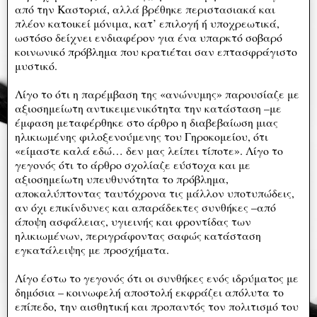
από την Καστοριά, αλλά βρέθηκε περιστασιακά και
πλέον κατοικεί μόνιμα, κατ’ επιλογή ή υποχρεωτικά,
ωστόσο δείχνει ενδιαφέρον για ένα υπαρκτό σοβαρό
κοινωνικό πρόβλημα που κρατιέται σαν επτασφράγιστο
μυστικό.
Λίγο το ότι η παρέμβαση της «ανώνυμης» παρουσίαζε με
αξιοσημείωτη αντικειμενικότητα την κατάσταση –με
έμφαση μεταφέρθηκε στο άρθρο η διαβεβαίωση μιας
ηλικιωμένης φιλοξενούμενης του Γηροκομείου, ότι
«είμαστε καλά εδώ… δεν μας λείπει τίποτε». Λίγο το
γεγονός ότι το άρθρο σχολίαζε εύστοχα και με
αξιοσημείωτη υπευθυνότητα το πρόβλημα,
αποκαλύπτοντας ταυτόχρονα τις μάλλον υποτυπώδεις,
αν όχι επικίνδυνες και απαράδεκτες συνθήκες –από
άποψη ασφάλειας, υγιεινής και φροντίδας των
ηλικιωμένων, περιγράφοντας σαφώς κατάσταση
εγκατάλειψης με προσχήματα.
Λίγο έστω το γεγονός ότι οι συνθήκες ενός ιδρύματος με
δημόσια – κοινωφελή αποστολή εκφράζει απόλυτα το
επίπεδο, την αισθητική και προπαντός τον πολιτισμό του