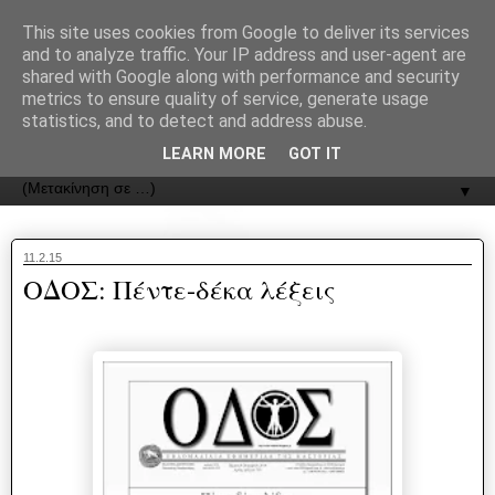
recJPp8XvMXop0y2Y7vHbTA_Phw
This site uses cookies from Google to deliver its services
and to analyze traffic. Your IP address and user-agent are
ΟΔΟΣ
shared with Google along with performance and security
metrics to ensure quality of service, generate usage
statistics, and to detect and address abuse.
Εφημερίδα της Καστοριάς | ODOS Newspaper of Castoria
LEARN MORE
GOT IT
▼
11.2.15
ΟΔΟΣ: Πέντε-δέκα λέξεις