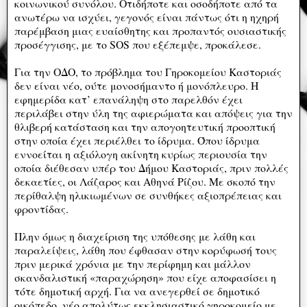
κοινωνικού συνόλου. Οτιδήποτε και οσοδήποτε από τα
ανωτέρω να ισχύει, γεγονός είναι πάντως ότι η ηχηρή
παρέμβαση μιας ευαίσθητης και προπαντός ουσιαστικής
προσέγγισης, με το SOS που εξέπεμψε, προκάλεσε.
Για την ΟΔΟ, το πρόβλημα του Γηροκομείου Καστοριάς
δεν είναι νέο, ούτε μονοσήμαντο ή μονόπλευρο. Η
εφημερίδα κατ’ επανάληψη στο παρελθόν έχει
περιλάβει στην ύλη της αφιερώματα και απόψεις για την
θλιβερή κατάσταση και την απογοητευτική προοπτική
στην οποία έχει περιέλθει το ίδρυμα. Όπου ίδρυμα
εννοείται η αξιόλογη ακίνητη κυρίως περιουσία την
οποία διέθεσαν υπέρ του Δήμου Καστοριάς, πριν πολλές
δεκαετίες, οι Λάζαρος και Αθηνά Ρίζου. Με σκοπό την
περίθαλψη ηλικιωμένων σε συνθήκες αξιοπρέπειας και
φροντίδας.
Πλην όμως η διαχείριση της υπόθεσης με λάθη και
παραλείψεις, λάθη που έφθασαν στην κορύφωσή τους
πριν μερικά χρόνια με την περίφημη και μάλλον
σκανδαλιστική «παραχώρηση» που είχε αποφασίσει η
τότε δημοτική αρχή. Για να ανεγερθεί σε δημοτικό
οικόπεδο, νέο απολύτως εκκλησιαστικό γηροκομείο με