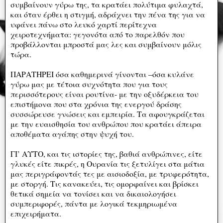
συμβαίνουν γύρω της, τα κρατάει πολύτιμα φυλαχτά,
και όταν έρθει η στιγμή, αδράχνει την πένα της για να
υφάνει πάνω στο λευκό χαρτί περίτεχνα
χειροτεχνήματα: γεγονότα από το παρελθόν που
προβάλλονται μπροστά μας λες και συμβαίνουν μόλις
τώρα.
ΠΑΡΑΤΗΡΕΙ όσα καθημερινά γίνονται –όσα κυλάνε
γύρω μας με τέτοια συχνότητα που για τους
περισσότερους είναι ρουτίνα- με την οξυδέρκεια του
επιστήμονα που στα χρόνια της ενεργού δράσης
συσσώρευσε γνώσεις και εμπειρία. Τα αφουγκράζεται
με την ευαισθησία του ανθρώπου που κρατάει άπειρα
αποθέματα αγάπης στην ψυχή του.
ΓΙ’ ΑΥΤΟ, και τις ιστορίες της, βαθιά ανθρώπινες, είτε
γλυκές είτε πικρές, η Ουρανία τις ξετυλίγει στα μάτια
μας περιγράφοντάς τες με αισιοδοξία, με τρυφερότητα,
με στοργή. Τις κανακεύει, τις ομορφαίνει και βρίσκει
θετικά σημεία να τονίσει και να δικαιολογήσει
συμπεριφορές, πάντα με λογικά τεκμηριωμένα
επιχειρήματα.