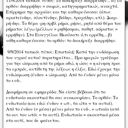
11/9/2014 τοπικός τύπος: Το διακήρυξε διαρρείδην... α) Το
ορθόν: διαρρήδην = σαφώς, κατηγορηματικώς, ανοιχτά.
Επίρρημα της αρχαίας και της καθαρεύουσας (όπως
αριστείνδην, πλουτίνδην, βάδην, τροχάδην, κτλ). Διαρ-
ρή-δην. Το θέμα -ρη-πρβλ ρήμα, ρήσις, ρητό από θέμα του
ρήματος λέγω (μέλλων = ρηθήσομαι, παθητ. αόριστος =
ερρήθην). Στο Ευαγγέλιο: Ηκούσατε ό,τι ερρέθη... β)
νόθη καθαρεύουσα: το ορθόν: το διεκήρυξε διαρρήδην.
9/9/2014 τοπικός τύπος: Επιστολή: Κατά την ενδόσμωση
του υγρού αυτού παρατηρείται... Προ ημερών γράψαμε
για την ώσμωση από το ρήμα οθώ, η ώσις = η κίνηση προς
τα εμπρός, αντίθετη της λέξεως η έλξις. Εδώ έχουμε την
ενδώσμωση (ένδον + ώσμωση). Από το ένδον μένει μόνο
το ενδ-.
Διαφήμιση σε εφημερίδα: Να είστε βέβαιοι ότι το
ενδοτιαίο ακουστικό θα σας ανακουφίσει. Το ορθόν: Το
ενδωτιαίο (και εδώ: ένδον + ωτ-, τα ώτα = τα αυτιά).
Από το ένδον (= μέσα) μένει μόνο το ενδ-, + ωτιαίο (από
το ους του ωτός = το αυτί). Ενδωτιαίο = ακουστικό μέσα
στο αυτί, που δε φαίνεται.