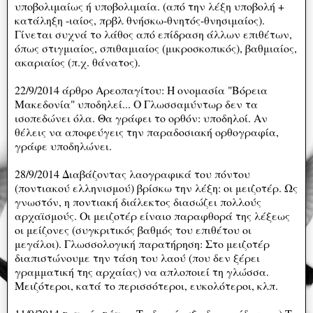
υποβολιμαίως ή υποβολιμαία. (από την λέξη υποβολή +
κατάληξη -ιαίος, πρβλ θνήσκω-θνητός-θνησιμαίος).
Γίνεται συχνά το λάθος από επίδραση άλλων επιθέτων,
όπως στιγμιαίος, σπιθαμιαίος (μικροσκοπικός), βαθμιαίος,
ακαριαίος (π.χ. θάνατος).
22/9/2014 άρθρο Αρεοπαγίτου: Η ονομασία "Βόρεια
Μακεδονία" υποδηλεί... Ο Γλωσσαμύντωρ δεν τα
ισοπεδώνει όλα. Θα γράφει το ορθόν: υποδηλοί. Αν
θέλεις να αποφεύγεις την παραδοσιακή ορθογραφία,
γράφε υποδηλώνει.
28/9/2014 Διαβάζοντας λαογραφικά του πόντου
(ποντιακού ελληνισμού) βρίσκω την λέξη: οι μειζοτέρ. Ως
γνωστόν, η ποντιακή διάλεκτος διασώζει πολλούς
αρχαϊσμούς. Οι μειζοτέρ είναιο παραφθορά της λέξεως
οι μείζονες (συγκριτικός βαθμός του επιθέτου οι
μεγάλοι). Γλωσσολογική παρατήρηση: Στο μειζοτέρ
διαπιστώνουμε την τάση του λαού (που δεν ξέρει
γραμματική της αρχαίας) να απλοποιεί τη γλώσσα.
Μειζότεροι, κατά το περισσότεροι, ευκολότεροι, κλπ.