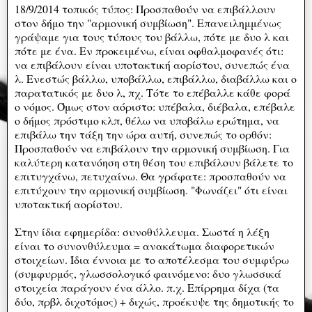
18/9/2014 τοπικός τύπος: Προσπαθούν να επιβάλλουν
στον δήμο την "αρμονική συμβίωση". Επανειλημμένως
γράψαμε για τους τύπους του βάλλω, πότε με δυο λ και
πότε με ένα. Εν προκειμένω, είναι οφθαλμοφανές ότι:
να επιβάλουν είναι υποτακτική αορίστου, συνεπώς ένα
λ. Ενεστώς βάλλω, υποβάλλω, επιβάλλω, διαβάλλω και ο
παρατατικός με δυο λ, πχ. Τότε το επέβαλλε κάθε φορά
ο νόμος. Όμως στον αόριστο: υπέβαλα, διέβαλα, επέβαλε
ο δήμος πρόστιμο κλπ, θέλω να υποβάλω ερώτημα, να
επιβάλω την τάξη την ώρα αυτή, συνεπώς το ορθόν:
Προσπαθούν να επιβάλουν την αρμονική συμβίωση. Για
καλύτερη κατανόηση στη θέση του επιβάλουν βάλετε το
επιτυγχάνω, πετυχαίνω. Θα γράφατε: προσπαθούν να
επιτύχουν την αρμονική συμβίωση. "Φωνάζει" ότι είναι
υποτακτική αορίστου.
Στην ίδια εφημερίδα: συνοθύλλευμα. Σωστά η λέξη
είναι το συνονθύλευμα = ανακάτωμα διαφορετικών
στοιχείων. Ίδια έννοια με το αποτέλεσμα του συμφύρω
(συμφυρμός, γλωσσολογικό φαινόμενο: δυο γλωσσικά
στοιχεία παράγουν ένα άλλο. π.χ. Επίρρημα δίχα (τα
δύο, πρβλ διχοτόμος) + διχώς, προέκυψε της δημοτικής το