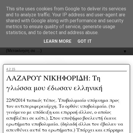
recJPp8XvMXop0y2Y7vHbTA_Phw
This site uses cookies from Google to deliver its services
and to analyze traffic. Your IP address and user-agent are
ΟΔΟΣ
shared with Google along with performance and security
metrics to ensure quality of service, generate usage
statistics, and to detect and address abuse.
Εφημερίδα της Καστοριάς | ODOS Newspaper of Castoria
LEARN MORE
GOT IT
▼
4.2.15
ΛΑΖΑΡΟΥ ΝΙΚΗΦΟΡΙΔΗ: Τη
γλώσσα μου έδωσαν ελληνική
22/9/2014 τοπικός τύπος. Υποβολιμιαίο υπόμνημα προς
τον αντιπεριφερειάρχη. Το ορθόν: υποβολιμαίο. (το
γινόμενο με υπόδειξη και επιρροή άλλου, ο οποίος
αποβλέπει σε κάτι.). Στον υποψήφιο βουλευτή έκανε
ερωτήματα υποβολιμαία. (δηλαδή άλλοι τον έβαλαν να
απευθύνει αυτά τα ερωτήματα.) Υπάρχει και επίρρημα