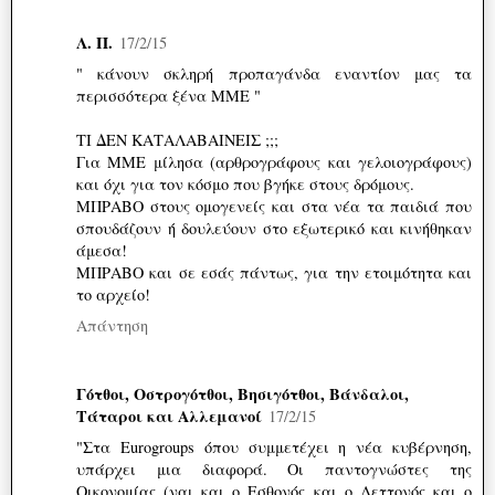
Λ. Π.
17/2/15
" κάνουν σκληρή προπαγάνδα εναντίον μας τα
περισσότερα ξένα ΜΜΕ "
ΤΙ ΔΕΝ ΚΑΤΑΛΑΒΑΙΝΕΙΣ ;;;
Για ΜΜΕ μίλησα (αρθρογράφους και γελοιογράφους)
και όχι για τον κόσμο που βγήκε στους δρόμους.
ΜΠΡΑΒΟ στους ομογενείς και στα νέα τα παιδιά που
σπουδάζουν ή δουλεύουν στο εξωτερικό και κινήθηκαν
άμεσα!
ΜΠΡΑΒΟ και σε εσάς πάντως, για την ετοιμότητα και
το αρχείο!
Απάντηση
Γότθοι, Οστρογότθοι, Βησιγότθοι, Βάνδαλοι,
Τάταροι και Αλλεμανοί
17/2/15
"Στα Eurogroups όπου συμμετέχει η νέα κυβέρνηση,
υπάρχει μια διαφορά. Οι παντογνώστες της
Οικονομίας (ναι και ο Εσθονός και ο Λεττονός και ο