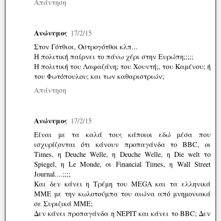
Απάντηση
Ανώνυμος
17/2/15
Στον Γότθιοι, Οστρογότθοι κλπ...
Η πολιτική παίρνει το πάνω χέρι στην Ευρώπη;;;;;
Η πολιτική του Λαφαζάνη; του Χουντή;, του Καμένου; ή
του Φωτόπουλου; και των καθαριστριών;
Απάντηση
Ανώνυμος
17/2/15
Είναι με τα καλά τους κάποιοι εδώ μέσα που
ισχυρίζονται ότι κάνουν προπαγάνδα το BBC, οι
Times, η Deuche Welle, η Deuche Welle, η Die welt το
Spiegel, η Le Monde, οι Financial Times, η Wall Street
Journal....;;;;
Και δεν κάνει η Τρέμη του MEGA και τα ελληνικά
ΜΜΕ με την κωλοτούμπα του αιώνα από μνημονιακά
σε Συριζικά ΜΜΕ;
Δεν κάνει προπαγάνδα η ΝΕΡΙΤ και κάνει το BBC; Δεν