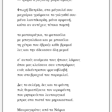
Φτωχή Πατρίδα, στα μάγουλά σου
μαχαίρια γράφουνε το γολγοθά σου·
μάνα λιοντόκαρδη, μάνα ορφανή,
κοίτα αν αντέχεις τέτοια πομπή:
το ματσαράγκα, το φαταούλα
με μπογαλάκια και με μπαούλα·
τη χύτρα που έβραζε κάθε βρομιά
λες και την άδειασαν όλη μεμιά
σ’ αυτούς ανάμεσα τους ήπιους λόφους
όπου μας κλείσανε σαν υποτρόφους
ενός αδιάντροπου φρενοβλαβή
που στο βραχνά του παραμιλεί.
Δες το σελέμη, δες και το φάντη
πώς θυμιατίζουνε τον ιεροφάντη
που ρητορεύεται λειτουργικά
μπρος στα πιστά του μηρυκαστικά.
Μαυραγορίτες από τα Νάφια