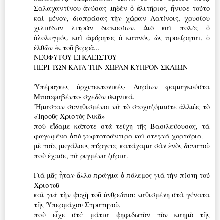
Σαλαχαντίνου ἀνύσας μηδὲν ὁ ἀλιτήριος, ἤνυσε τοῦτο
καὶ μόνον, διαπράσας τὴν χῶραν Λατίνοις, χρυσίου
χιλιάδων λιτρῶν διακοσίων. Διὸ καὶ πολὺς ὁ
ὀλολυγμός, καὶ ἀφόρητος ὁ καπνός, ὡς προείρηται, ὁ
ἐλθῶν ἐκ τοῦ βορρᾶ...
NEOΦYTOY EΓKΛEIΣTOY
ΠEPI TΩN KATA THN XΩPAN KYΠPON ΣKAIΩN
Ὑπέρογκες ἀρχιτεκτονικές· Λαρίων φαμαγκούστα
Μπουφαβέντο· σχεδὸν σκηνικά.
Ἤμασταν συνηθισμένοι νὰ τὸ στοχαζόμαστε ἀλλιῶς τὸ
«Ἰησοῦς Χριστὸς Νικᾶ»
ποὺ εἴδαμε κάποτε στὰ τείχη τῆς Βασιλεύουσας, τὰ
φαγωμένα ἀπὸ γυφτοτσάντιρα καὶ στεγνὰ χορτάρια,
μὲ τοὺς μεγάλους πύργους κατάχαμα σὰν ἑνὸς δυνατοῦ
ποὺ ἔχασε, τὰ ριγμένα ζάρια.
Γιὰ μᾶς ἦταν ἄλλο πράγμα ὁ πόλεμος γιὰ τὴν πίστη τοῦ
Χριστοῦ
καὶ γιὰ τὴν ψυχὴ τοῦ ἀνθρώπου καθισμένη στὰ γόνατα
τῆς Ὑπερμάχου Στρατηγοῦ,
ποὺ εἶχε στὰ μάτια ψηφιδωτὸν τὸν καημὸ τῆς