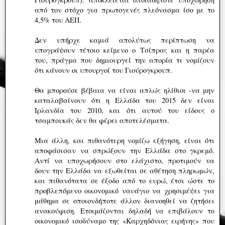
από τον στόχο για πρωτογενές πλεόνασμα ίσο με το
4,5% του ΑΕΠ.
Δεν υπήρχε καμιά απολύτως περίπτωση να
υπογράψουν τέτοιο κείμενο ο Τσίπρας και η παρέα
του, πράγμα που δημιουργεί την απορία τι νομίζουν
ότι κάνουν οι υπουργοί του Γιούρογκρουπ.
Θα μπορούσε βέβαια να είναι απλώς ηλίθιοι -να μην
καταλαβαίνουν ότι η Ελλάδα του 2015 δεν είναι
Ιρλανδία του 2010, και ότι αυτού του είδους ο
τσαμπουκάς δεν θα φέρει αποτελέσματα.
Μια άλλη, και πιθανότερη νομίζω εξήγηση, είναι ότι
αποφάσισαν να σπρώξουν την Ελλάδα στο γκρεμό.
Αντί να υποχωρήσουν στο ελάχιστο, προτιμούν να
δουν την Ελλάδα να εξωθείται σε αθέτηση πληρωμών,
και πιθανότατα σε έξοδο από το ευρώ, έτσι ώστε το
προβλεπόμενο οικονομικό ναυάγιο να χρησιμέψει για
μάθημα σε οποιονδήποτε άλλον διανοηθεί να ζητήσει
ανακούφιση. Ετοιμάζονται δηλαδή να επιβάλουν το
οικονομικό ισοδύναμο της «Καρχηδόνιας ειρήνης» που