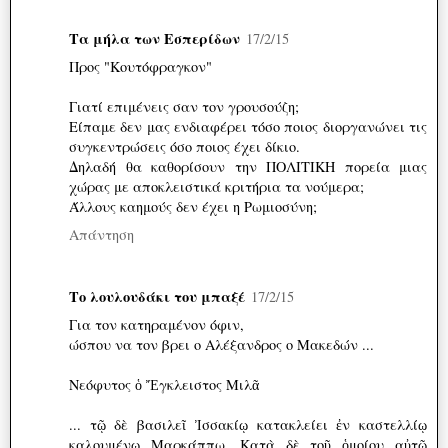
Τα μήλα των Εσπερίδων
17/2/15
Προς "Κουτόφραγκον"
Γιατί επιμένεις σαν τον γρουσούζη;
Είπαμε δεν μας ενδιαφέρει τόσο ποιος διοργανώνει τις
συγκεντρώσεις όσο ποιος έχει δίκιο.
Δηλαδή θα καθορίσουν την ΠΟΛΙΤΙΚΗ πορεία μιας
χώρας με αποκλειστικά κριτήρια τα νούμερα;
Άλλους καημούς δεν έχει η Ρωμιοσύνη;
Απάντηση
Το λουλουδάκι του μπαξέ
17/2/15
Για τον κατηραμένον όφιν,
ώσπου να τον βρει ο Αλέξανδρος ο Μακεδών ...
Νεόφυτος ὁ Ἔγκλειστος Μιλᾶ
... τῷ δὲ βασιλεῖ Ἰσσακίῳ κατακλείει ἐν καστελλίῳ
καλουμένῳ Μαρκάππω. Κατὰ δὲ τοῦ ὁμοίου αὐτῷ