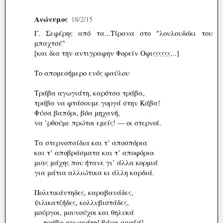
Ανώνυμος
18/2/15
Γ. Σεφέρης από τα...Τίρανα στο "λουλουδάκι του
μπαχτσέ"
[και δια την αντιγραφην Φορεϊν Οφιςςςςςς...]
Το απομεσήμερο ενός φαύλου
Τράβα αγωγιάτη, καρότσα τράβα,
τράβα να φτάσουμε γοργά στην Κάβα!
Φύσα βαπόρι, βόα μηχανή,
να ’ρθούμε πρώτοι εμείς! — οι στερνοί.
Τα στερνοπαίδια και τ’ αποσπόρια
και τ’ αποβράσματα και τ’ αποφόρια
μιας μάχης που ήτανε γι’ άλλα κορμιά
για μάτια αλλιώτικα κι άλλη καρδιά.
Πολιτικάντηδες, καραβανάδες,
ψιλικατζήδες, κολλυβιστάδες,
μούργοι, μουνούχοι και θηλυκά
— τράβα αγωγιάτη! βάρα αμαξά!