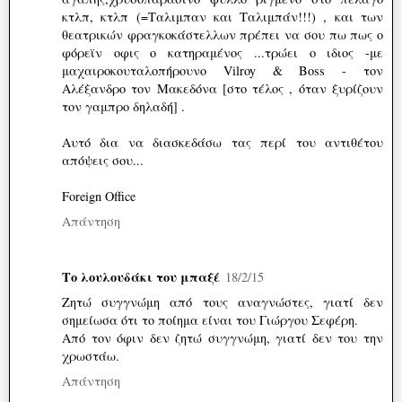
κτλπ, κτλπ (=Ταλιμπαν και Ταλιμπάν!!!) , και των
θεατρικών φραγκοκάστελλων πρέπει να σου πω πως ο
φόρεϊν οφις ο κατηραμένος ...τρώει ο ιδιος -με
μαχαιροκουταλοπήρουνο Vilroy & Boss - τον
Αλέξανδρο τον Μακεδόνα [στο τέλος , όταν ξυρίζουν
τον γαμπρο δηλαδή] .
Αυτό δια να διασκεδάσω τας περί του αντιθέτου
απόψεις σου...
Foreign Office
Απάντηση
Το λουλουδάκι του μπαξέ
18/2/15
Ζητώ συγγνώμη από τους αναγνώστες, γιατί δεν
σημείωσα ότι το ποίημα είναι του Γιώργου Σεφέρη.
Από τον όφιν δεν ζητώ συγγνώμη, γιατί δεν του την
χρωστάω.
Απάντηση