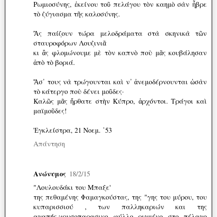
Ρωμιοσύνης, ἐκείνου τοῦ πελάγου τὸν καημὸ σὰν ἧβρε
τὸ ζύγιασμα τῆς καλοσύνης.
Ἂς παίζουν τώρα μελοδράματα στὰ σκηνικὰ τῶν
σταυροφόρων Λουζινιᾶ
κι ἂς φλομώνουμε μὲ τὸν καπνὸ ποὺ μᾶς κουβάλησαν
ἀπὸ τὸ βοριά.
Ἄσ᾿ τους νὰ τρώγουνται καὶ ν᾿ ἀνεμοδέρνουνται ὡσὰν
τὸ κάτεργο ποὺ δένει μοῦδες·
Καλῶς μᾶς ἤρθατε στὴν Κύπρο, ἀρχόντοι. Τράγοι καὶ
μαϊμοῦδες!
Ἐγκλείστρα, 21 Νοεμ. ῾53
Απάντηση
Ανώνυμος
18/2/15
"Λουλουδάκι του Μπαξε'
της πεθαμένης Φαμαγκούστας, της "γης του μύρου, του
κυπαρισσιού , των παλληκαριών και της
αγαπής,χρυσοπαρασινο φύλλο ριγμένο στο πέλαγο