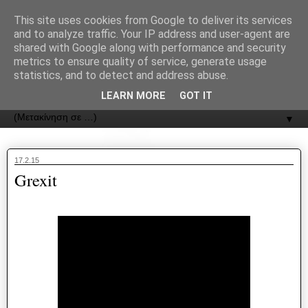
recJPp8XvMXop0y2Y7vHbTA_Phw
This site uses cookies from Google to deliver its services
and to analyze traffic. Your IP address and user-agent are
ΟΔΟΣ
shared with Google along with performance and security
metrics to ensure quality of service, generate usage
statistics, and to detect and address abuse.
Εφημερίδα της Καστοριάς | ODOS Newspaper of Castoria
LEARN MORE
GOT IT
▼
17.2.15
Grexit