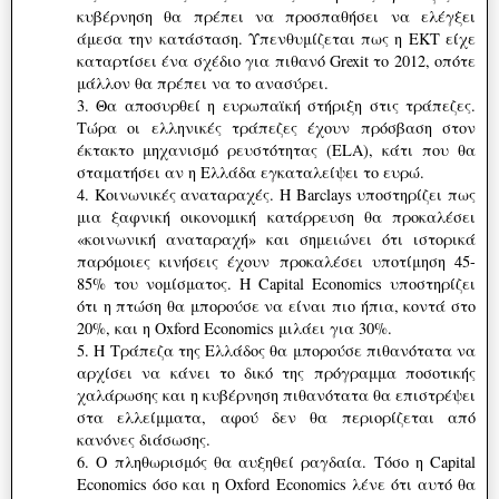
κυβέρνηση θα πρέπει να προσπαθήσει να ελέγξει
άμεσα την κατάσταση. Υπενθυμίζεται πως η ΕΚΤ είχε
καταρτίσει ένα σχέδιο για πιθανό Grexit το 2012, οπότε
μάλλον θα πρέπει να το ανασύρει.
3. Θα αποσυρθεί η ευρωπαϊκή στήριξη στις τράπεζες.
Τώρα οι ελληνικές τράπεζες έχουν πρόσβαση στον
έκτακτο μηχανισμό ρευστότητας (ELA), κάτι που θα
σταματήσει αν η Ελλάδα εγκαταλείψει το ευρώ.
4. Κοινωνικές αναταραχές. Η Barclays υποστηρίζει πως
μια ξαφνική οικονομική κατάρρευση θα προκαλέσει
«κοινωνική αναταραχή» και σημειώνει ότι ιστορικά
παρόμοιες κινήσεις έχουν προκαλέσει υποτίμηση 45-
85% του νομίσματος. Η Capital Economics υποστηρίζει
ότι η πτώση θα μπορούσε να είναι πιο ήπια, κοντά στο
20%, και η Oxford Economics μιλάει για 30%.
5. Η Τράπεζα της Ελλάδος θα μπορούσε πιθανότατα να
αρχίσει να κάνει το δικό της πρόγραμμα ποσοτικής
χαλάρωσης και η κυβέρνηση πιθανότατα θα επιστρέψει
στα ελλείμματα, αφού δεν θα περιορίζεται από
κανόνες διάσωσης.
6. Ο πληθωρισμός θα αυξηθεί ραγδαία. Τόσο η Capital
Economics όσο και η Oxford Economics λένε ότι αυτό θα