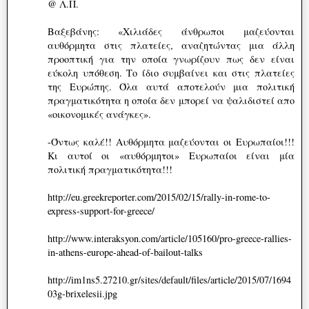
@ Λ.Π.
Βαξεβάνης: «Χιλιάδες άνθρωποι μαζεύονται
αυθόρμητα στις πλατείες, αναζητώντας μια άλλη
προοπτική για την οποία γνωρίζουν πως δεν είναι
εύκολη υπόθεση. Το ίδιο συμβαίνει και στις πλατείες
της Ευρώπης. Όλα αυτά αποτελούν μια πολιτική
πραγματικότητα η οποία δεν μπορεί να ψαλιδιστεί απο
«οικονομικές ανάγκες».
-Όντως καλέ!! Αυθόρμητα μαζεύονται οι Ευρωπαίοι!!!
Κι αυτοί οι «αυθόρμητοι» Ευρωπαίοι είναι μία
πολιτική πραγματικότητα!!!
http://eu.greekreporter.com/2015/02/15/rally-in-rome-to-
express-support-for-greece/
http://www.interaksyon.com/article/105160/pro-greece-rallies-
in-athens-europe-ahead-of-bailout-talks
http://im1ns5.27210.gr/sites/default/files/article/2015/07/1694
03g-brixelesii.jpg