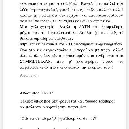
εντύπωση που μου προκλήθηκε. Εντάξει ανακαλώ την
λέξη "προπαγάνδα", γιατί θα μας στείλει αλλού, αλλά
κρατώ τη γνώμη ότι συνεχίζουν να μας παρουσιάζουν
σαν τεμπέληδες (βλ. τζιτζίκι) και άλλα αρνητικά.
Μια γελιογραφία έβγαλε η ΑΥΓΗ και ξεσηκώθηκε
μέχρι και το Ισραηλιτικό Συμβούλιο (;) κι εμείς τί
θέλατε δηλαδή να νιώσουμε;
http://antikleidi.com/2015/02/11/diapragmateusi-geloiografies/
Όσο για τις συγκεντρώσεις, μπορεί να μη πήγα, αλλά
όλα κι όλα, δεν είναι στρατευμένοι οι άνθρωποι που
ΣΥΜΜΕΤΕΙΧΑΝ. Δεν μ' ενδιαφέρει ποιος τις
οργάνωσε κι ας ήταν κι ο παπάς της ενορίας τους!
Απάντηση
Ανώνυμος
17/2/15
Τελικά όμως βρε δεν φαίνεται και τοοοσο τρομερό!
αν μαλιστα σκεφτείς την παροιμία:
"Φίδ΄να σε τσιμπήσ΄ή γαϊδουρ΄να σε...???"