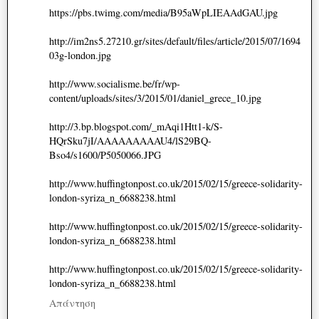
https://pbs.twimg.com/media/B95aWpLIEAAdGAU.jpg
http://im2ns5.27210.gr/sites/default/files/article/2015/07/1694
03g-london.jpg
http://www.socialisme.be/fr/wp-
content/uploads/sites/3/2015/01/daniel_grece_10.jpg
http://3.bp.blogspot.com/_mAqi1Htt1-k/S-
HQrSku7jI/AAAAAAAAAU4/lS29BQ-
Bso4/s1600/P5050066.JPG
http://www.huffingtonpost.co.uk/2015/02/15/greece-solidarity-
london-syriza_n_6688238.html
http://www.huffingtonpost.co.uk/2015/02/15/greece-solidarity-
london-syriza_n_6688238.html
http://www.huffingtonpost.co.uk/2015/02/15/greece-solidarity-
london-syriza_n_6688238.html
Απάντηση