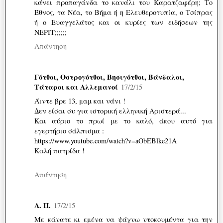
κάνει προπαγάνδα το κανάλι του Καρατζαφέρη; Το
Έθνος, τα Νέα, το Βήμα ή η Ελευθεροτυπία, ο Τσίπρας
ή ο Ευαγγελάτος και οι κυρίες των ειδήσεων της
ΝΕΡΙΤ;;;;;;
Απάντηση
Γότθοι, Οστρογότθοι, Βησιγότθοι, Βάνδαλοι,
Τάταροι και Αλλεμανοί
17/2/15
Άιντε βρε 13, μαμ και νάνι !
Δεν είσαι συ για ιστορική ελληνική Αριστερά...
Και αύριο το πρωί με το καλό, άκου αυτό για
εγερτήριο σάλπισμα :
https://www.youtube.com/watch?v=aObEBlke21A
Καλή πατρίδα !
Απάντηση
Λ. Π.
17/2/15
Με κάνατε κι εμένα να ψάχνω ντοκουμέντα για την