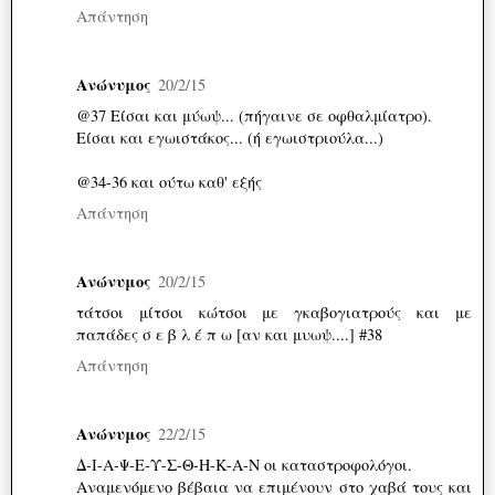
Απάντηση
Ανώνυμος
20/2/15
@37 Είσαι και μύωψ... (πήγαινε σε οφθαλμίατρο).
Είσαι και εγωιστάκος... (ή εγωιστριούλα...)
@34-36 και ούτω καθ' εξής
Απάντηση
Ανώνυμος
20/2/15
τάτσοι μίτσοι κώτσοι με γκαβογιατρούς και με
παπάδες σ ε β λ έ π ω [αν και μυωψ....] #38
Απάντηση
Ανώνυμος
22/2/15
Δ-Ι-Α-Ψ-Ε-Υ-Σ-Θ-Η-Κ-Α-Ν οι καταστροφολόγοι.
Αναμενόμενο βέβαια να επιμένουν στο χαβά τους και