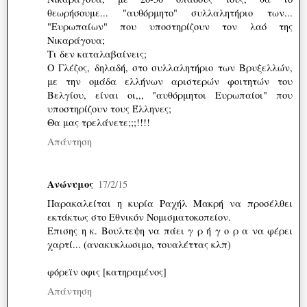
θεωρήσουμε... "αυθόρμητο" συλλαλητήριο των...
"Ευρωπαίων" που υποστηρίζουν τον λαό της
Νικαράγουα;
Τι δεν καταλαβαίνεις;
Ο Γλέζος, δηλαδή, στο συλλαλητήριο των Βρυξελλών,
με την ομάδα ελλήνων αριστερών φοιτητών του
Βελγίου, είναι οι,,, "αυθόρμητοι Ευρωπαίοι" που
υποστηρίζουν τους Έλληνες;
Θα μας τρελάνετε;;;!!!!
Απάντηση
Ανώνυμος
17/2/15
Παρακαλείται η κυρία Ραχήλ Μακρή να προσέλθει
εκτάκτως στο Εθνικόν Νομισματοκοπείον.
Επισης η κ. Βουλτεψη να πάει γ ρ ή γ ο ρ α να φέρει
χαρτί... (ανακυκλωσιμο, τουαλέττας κλπ)
φόρεϊν οφις [κατηραμένος]
Απάντηση