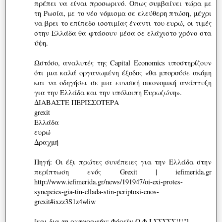
πρέπει να είναι προσωρινό. Οπως συμβαίνει τώρα με
τη Ρωσία, με το νέο νόμισμα σε ελεύθερη πτώση, μέχρι
να βρει το επίπεδο ισοτιμίας έναντι του ευρώ, οι τιμές
στην Ελλάδα θα φτάσουν μέσα σε ελάχιστο χρόνο στα
ύψη.
Ωστόσο, αναλυτές της Capital Economics υποστηρίζουν
ότι μια καλά οργανωμένη έξοδος «θα μπορούσε ακόμη
και να οδηγήσει σε μια ευνοϊκή οικονομική ανάπτυξη
για την Ελλάδα και την υπόλοιπη Eυρωζώνη».
ΔΙΑΒΑΣΤΕ ΠΕΡΙΣΣΟΤΕΡΑ
grexit
Ελλάδα
ευρώ
Δραχμή
Πηγή: Οι έξι πρώτες συνέπειες για την Ελλάδα στην
περίπτωση ενός Grexit | iefimerida.gr
http://www.iefimerida.gr/news/191947/oi-exi-protes-
synepeies-gia-tin-ellada-stin-periptosi-enos-
grexit#ixzz3S1z4wliw
[και δια τη αντγραφήν: Φόρεϊν Ο Φ Ι ΣΣΣΣΣ!!!"]