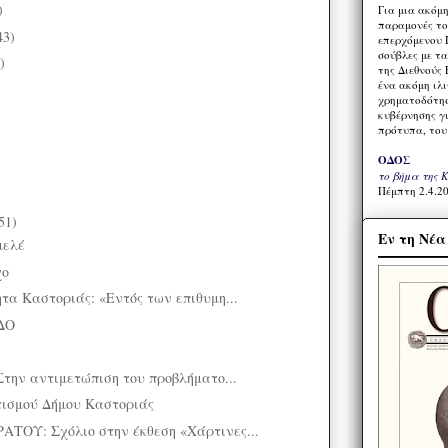
)
Για μια ακόμ
παραμονές το
43)
επερχόμενου 
σούβλες με τ
)
της Διεθνούς 
ένα ακόμη ιλ
χρηματοδότησ
κυβέρνησης γι
πρότυπα, του
ΟΔΟΣ
το βήμα της 
Πέμπτη 2.4.20
51)
Εν τη Νέ
μελέ
χο
τα Καστοριάς: «Εντός των επιθυμη...
ΔΟ
Στην αντιμετώπιση του προβλήματο...
τισμού Δήμου Καστοριάς
ΤΟΥ: Σχόλιο στην έκθεση «Χάρτινες...