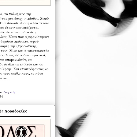
ά, το πολυήμερο της
ήταν μια ήσυχη περίοδος. Χωρίς
ούν συνωστισμοί ή άλλα τέτοια
ου όταν παρουσιάζονται
λειστικά και μόνο στις
ώνες. Είναι που εξαφανίστηκαν
α δημόσια πρόσωπα, αφού
γιορτή της (προσωπικής)
τους. Μιας και η «πεντηκοστή»
ους ίδιους ώστε δικαιωματικά,
 να απομονωθούν, να
ν σε όλα τα επίπεδα και σε
ιοίκησης. Και επιστρέφοντας να
υς τους υπόλοιπους, το πόσο
είναι.
Καστοριάς
24
ς προσδοκίες