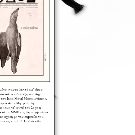
μένει πάντα λεπτό εφ’ όσον
 δικαστική διένεξη του Δήμου
 την Ιερά Μονή Μαυριωτίσσης,
νήκει στην Μητρόπολη
ι ίσως γι’ αυτό τον λόγο η
από τα ΜΜΕ της περιοχής είναι
σε σχέση με την σημασία του.
ται ως ταμπού. Ενώ δεν θα