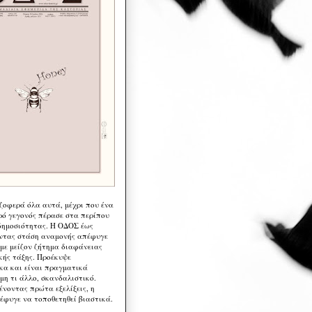
 ζοφερά όλα αυτά, μέχρι που ένα
ρό γεγονός πέρασε στα περίπου
δημοσιότητας. Η ΟΔΟΣ έως
ντας στάση αναμονής απέφυγε
 με μείζον ζήτημα διαφάνειας
κής τάξης. Προέκυψε
κα και είναι πραγματικά
μη τι άλλο, σκανδαλιστικό.
ένοντας πρώτα εξελίξεις, η
έφυγε να τοποθετηθεί βιαστικά.