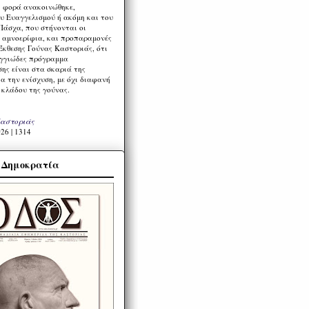
η φορά ανακοινώθηκε,
υ Ευαγγελισμού ή ακόμη και του
Πάσχα, που στήνονται οι
α αμνοερίφια, και προπαραμονές
Έκθεσης Γούνας Καστοριάς, ότι
ιγγιώδες πρόγραμμα
ης είναι στα σκαριά της
α την ενίσχυση, με όχι διαφανή
 κλάδου της γούνας.
Καστοριάς
26 | 1314
α Δημοκρατία