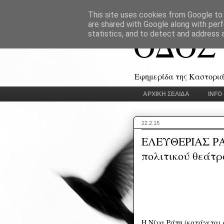
This site uses cookies from Google to d
are shared with Google along with perf
ΟΔΟΣ
statistics, and to detect and address 
Εφημερίδα της Καστοριάς
ΑΡΧΙΚΗ ΣΕΛΙΔΑ
INFO
22.2.15
ΕΛΕΥΘΕΡΙΑΣ ΡΑ
πολιτικού θεάτρ
Η Νίνα Ράπη (κατάγεται 