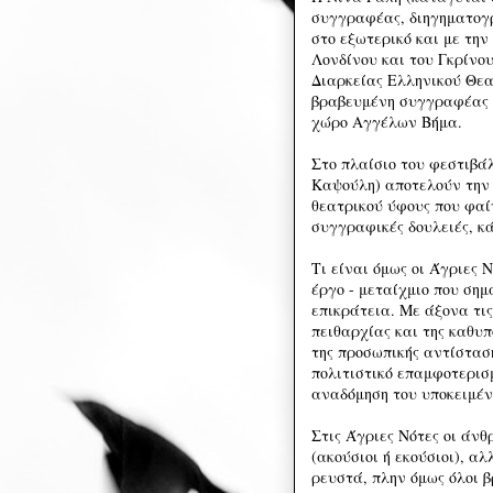
συγγραφέας, διηγηματογρ
στο εξωτερικό και με την
Λονδίνου και του Γκρίνο
Διαρκείας Ελληνικού Θεα
βραβευμένη συγγραφέας Λ
χώρο Αγγέλων Βήμα.
Στο πλαίσιο του φεστιβάλ
Καψούλη) αποτελούν την 
θεατρικού ύφους που φαί
συγγραφικές δουλειές, κά
Τι είναι όμως οι Άγριες 
έργο - μεταίχμιο που σημ
επικράτεια. Με άξονα τις
πειθαρχίας και της καθυ
της προσωπικής αντίστασ
πολιτιστικό επαμφοτερισ
αναδόμηση του υποκειμέν
Στις Άγριες Νότες οι άνθ
(ακούσιοι ή εκούσιοι), 
ρευστά, πλην όμως όλοι 