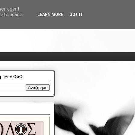
user-agent
erate usage
LEARN MORE
GOT IT
η στην ΟΔΟ