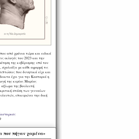
 που από χρόνια τώρα και ειδικά
ις εκλογές του 2023 και την
ράτηση της κυβέρνησης υπό τον
 σχολιάζει με κάθε αφορμή τις
πιπτώσεις που δυνητικά είχε και
εικτα έχει για την Καστοριά η
λογή της κυρίας Μαρίας
 αξίωμα της βουλευτή
 κριτική στάση των γενναίων
ουλευτών, επικυρώνει την δική
Καστοριάς
9
α που πήγαν χαμένα»