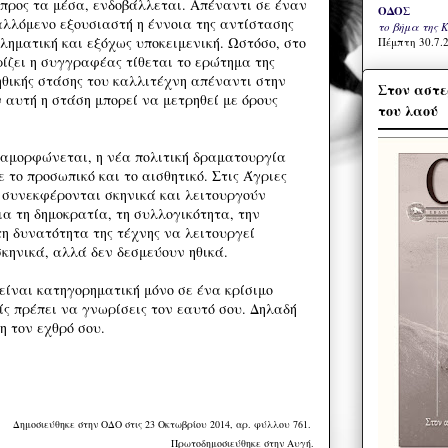
 προς τα μέσα, ενδοβάλλεται. Απέναντι σε έναν
ΟΔΟΣ
λλόμενο εξουσιαστή η έννοια της αντίστασης
το βήμα της 
ληματική και εξόχως υποκειμενική. Ωστόσο, στο
Πέμπτη 30.7.2
ίζει η συγγραφέας τίθεται το ερώτημα της
 ηθικής στάσης του καλλιτέχνη απέναντι στην
Στον αστε
 αυτή η στάση μπορεί να μετρηθεί με όρους
του λαού
διαμορφώνεται, η νέα πολιτική δραματουργία
ε το προσωπικό και το αισθητικό. Στις Άγριες
ς συνεκφέρονται σκηνικά και λειτουργούν
ια τη δημοκρατία, τη συλλογικότητα, την
τη δυνατότητα της τέχνης να λειτουργεί
κηνικά, αλλά δεν δεσμεύουν ηθικά.
είναι κατηγορηματική μόνο σε ένα κρίσιμο
ίς πρέπει να γνωρίσεις τον εαυτό σου. Δηλαδή
η τον εχθρό σου.
Δημοσιεύθηκε στην ΟΔΟ στις 23 Οκτωβρίου 2014, αρ. φύλλου 761.
Πρωτοδημοσιεύθηκε στην Αυγή.