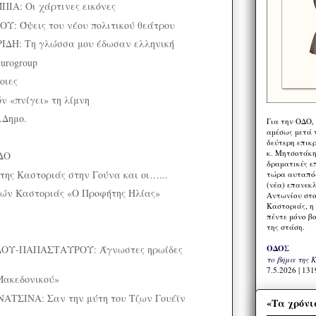
Α: Οι χάρτινες εικόνες
: Όψεις του νέου πολιτικού θεάτρου
ΔΗ: Τη γλώσσα μου έδωσαν ελληνική
urogroup
οιες
ν «πνίγει» τη λίμνη
.Δημο.
Για την ΟΔΟ,
αμέσως μετά τ
δεύτερη επικ
κ. Μητσοτάκη,
ΔΟ
δραματικές ε
της Καστοριάς στην Γούνα και οι…...
τώρα αυταπόδ
(νέα) επανεκ
ιών Καστοριάς «Ο Προφήτης Ηλίας»
Αντωνίου στο
Καστοριάς, η
πέντε μόνο β
της στάση.
ΟΥ-ΠΑΠΑΣΤΑΥΡΟΥ: Άγνωστες ηρωίδες
ΟΔΟΣ
το βήμα της 
7.5.2026 | 131
Μακεδονικού»
ΤΣΙΝΑ: Σαν την μύτη του Τζων Γουέϊν
«Τα χρόνι