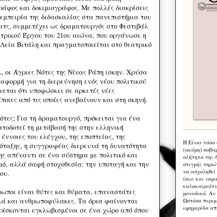
άφος και δοκιμιογράφος. Με πολλές διακρίσεις
 εμπειρία της διδασκαλίας στα πανεπιστήμια του
υιτς, συμμετέχει ως δραματουργός στο Φεστιβάλ
τρικού Έργου του 21ου αιώνα, που οργάνωσε η
εία Βιτάλη και πραγματοποιείται στο θεατρικό
, οι Άγριες Νότες της Νίνας Ράπη (σκην. Χρύσα
αφορμή για τη διερεύνηση ενός νέου πολιτικού
νεται ότι υποφώσκει σε αρκετές νέες
ποιες από τις οποίες ανεβαίνουν και στη σκηνή.
Νότες; Για τη δραματουργό, πρόκειται για ένα
ατοδοτεί τη μετάβασή της στην ελληνική
 έννοιες του ελέγχου, της εποπτείας, της
Η Eίναι τόσο
πόταξης, η συγγραφέας διερευνά τη δυνατότητα
(ακόμη) σοβα
ης απέναντι σε ένα σύστημα με πολιτικό και
αζήτητα της 
μό, αλλά σαφή στοχοθεσία: την υποταγή και την
στιγμής τηρώ
να ασχοληθεί
ου.
ίσως και νομι
καλοκαιριάτι
ρωποι είναι θύτες και θύματα, επαναστάτες
μοναδικό. Αν 
αλλά και ανθρωποφύλακες. Τα όρια φαίνονται
Ωστόσο περιμ
εφημερίδα απ
βρίσκονται εγκλωβισμένοι σε ένα χώρο από όπου