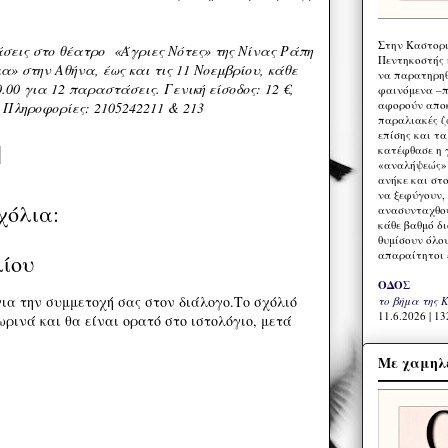
Στην Καστορι
σεις στο θέατρο «Άγριες Νότες» της Νίνας Ράπη
Πεντηκοστής 
» στην Αθήνα, έως και τις 11 Νοεμβρίου, κάθε
να παρατηρηθ
.00 για 12 παραστάσεις. Γενική είσοδος: 12 €,
φαινόμενα –π
αφορούν αποκ
€. Πληροφορίες: 2105242211 & 213
παραλιακές ζ
επίσης και τ
κατέφθασε η 
«αναλήψεώς» 
ανήκε και στ
να ξεφύγουν,
χόλια:
ανασυνταχθού
κάθε βαθμό δ
θυμίσουν όλο
απαραίτητοι 
λίου
ΟΔΟΣ
ια την συμμετοχή σας στον διάλογο.Το σχόλιό
το βήμα της 
11.6.2026 | 13
ρινά και θα είναι ορατό στο ιστολόγιο, μετά
Με χαμηλέ