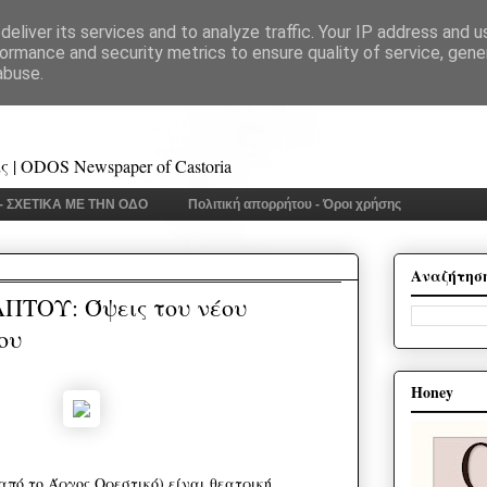
eliver its services and to analyze traffic. Your IP address and 
ormance and security metrics to ensure quality of service, gen
abuse.
 | ODOS Newspaper of Castoria
 - ΣΧΕΤΙΚΑ ΜΕ ΤΗΝ ΟΔΟ
Πολιτική απορρήτου - Όροι χρήσης
Αναζήτησ
ΠΤΟΥ: Όψεις του νέου
ου
Honey
από το Άργος Ορεστικό) είναι θεατρική