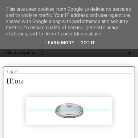
recJPp8XvMXop0y2Y7vHbTA_Phw
This site uses cookies from Google to deliver its services
and to analyze traffic. Your IP address and user-agent are
ΟΔΟΣ
shared with Google along with performance and security
metrics to ensure quality of service, generate usage
statistics, and to detect and address abuse.
Εφημερίδα της Καστοριάς | ODOS Newspaper of Castoria
LEARN MORE
GOT IT
▼
7.10.20
Πίσω