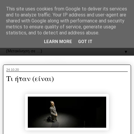
recJPp8XvMXop0y2Y7vHbTA_Phw
This site uses cookies from Google to deliver its services
and to analyze traffic. Your IP address and user-agent are
ΟΔΟΣ
shared with Google along with performance and security
metrics to ensure quality of service, generate usage
statistics, and to detect and address abuse.
Εφημερίδα της Καστοριάς | ODOS Newspaper of Castoria
LEARN MORE
GOT IT
▼
24.10.20
Τι ήταν (είναι)