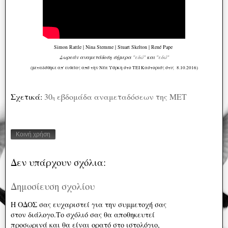
Simon Rattle | Nina Stemme | Stuart Skelton | René Pape
Δωρεάν αναμετάδοση σήμερα
"εδώ"
και
"εδώ"
(μεταδόθηκε απ' ευθείας από την Νέα Υόρκη στο ΤΕΙ Καστοριάς στις 8.10.2016)
Σχετικά:
30
εβδομάδα αναμεταδόσεων της ΜΕΤ
η
Κοινή χρήση
Δεν υπάρχουν σχόλια:
Δημοσίευση σχολίου
Η ΟΔΟΣ σας ευχαριστεί για την συμμετοχή σας
στον διάλογο.Το σχόλιό σας θα αποθηκευτεί
προσωρινά και θα είναι ορατό στο ιστολόγιο,