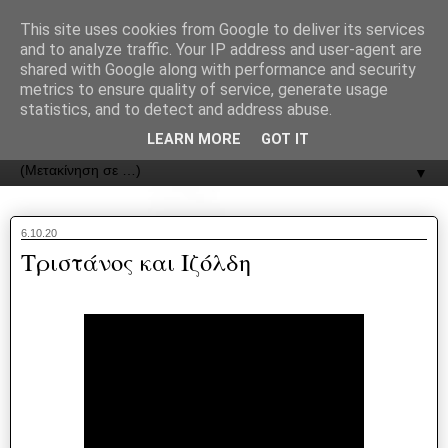
recJPp8XvMXop0y2Y7vHbTA_Phw
This site uses cookies from Google to deliver its services
and to analyze traffic. Your IP address and user-agent are
ΟΔΟΣ
shared with Google along with performance and security
metrics to ensure quality of service, generate usage
statistics, and to detect and address abuse.
Εφημερίδα της Καστοριάς | ODOS Newspaper of Castoria
LEARN MORE
GOT IT
▼
6.10.20
Τριστάνος και Ιζόλδη