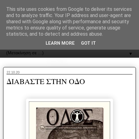
recJPp8XvMXop0y2Y7vHbTA_Phw
This site uses cookies from Google to deliver its services
and to analyze traffic. Your IP address and user-agent are
ΟΔΟΣ
shared with Google along with performance and security
metrics to ensure quality of service, generate usage
statistics, and to detect and address abuse.
Εφημερίδα της Καστοριάς | ODOS Newspaper of Castoria
LEARN MORE
GOT IT
▼
22.10.20
ΔΙΑΒΑΣΤΕ ΣΤΗΝ ΟΔΟ