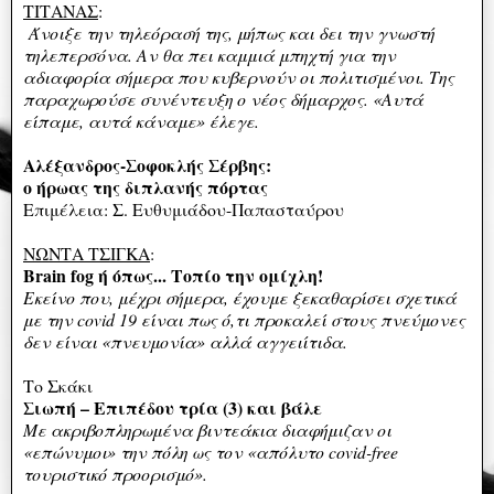
ΤΙΤΑΝΑΣ
:
Άνοιξε την τηλεόρασή της, μήπως και δει την γνωστή
τηλεπερσόνα. Αν θα πει καμμιά μπηχτή για την
αδιαφορία σήμερα που κυβερνούν οι πολιτισμένοι. Της
παραχωρούσε συνέντευξη ο νέος δήμαρχος. «Αυτά
είπαμε, αυτά κάναμε» έλεγε.
Αλέξανδρος-Σοφοκλής Σέρβης:
ο ήρωας της διπλανής πόρτας
Επιμέλεια: Σ. Ευθυμιάδου-Παπασταύρου
ΝΩΝΤΑ ΤΣΙΓΚΑ
:
Brain fog ή όπως... Τοπίο την ομίχλη!
Εκείνο που, μέχρι σήμερα, έχουμε ξεκαθαρίσει σχετικά
με την covid 19 είναι πως ό,τι προκαλεί στους πνεύμονες
δεν είναι «πνευμονία» αλλά αγγειίτιδα.
Το Σκάκι
Σιωπή – Επιπέδου τρία (3) και βάλε
Με ακριβοπληρωμένα βιντεάκια διαφήμιζαν οι
«επώνυμοι» την πόλη ως τον «απόλυτο covid-free
τουριστικό προορισμό».