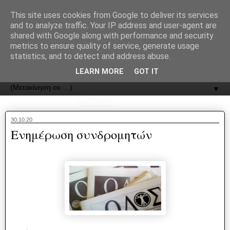
recJPp8XvMXop0y2Y7vHbTA_Phw
This site uses cookies from Google to deliver its services
and to analyze traffic. Your IP address and user-agent are
ΟΔΟΣ
shared with Google along with performance and security
metrics to ensure quality of service, generate usage
statistics, and to detect and address abuse.
Εφημερίδα της Καστοριάς | ODOS Newspaper of Castoria
LEARN MORE
GOT IT
▼
30.10.20
Ενημέρωση συνδρομητών