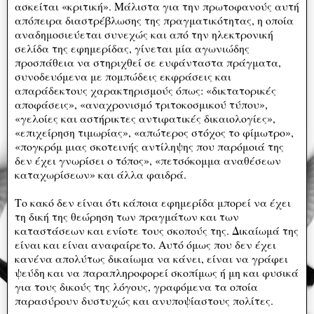
ασκείται «κριτική». Μάλιστα για την πρωτοφανούς αυτή
απόπειρα διαστρέβλωσης της πραγματικότητας, η οποία
αναδημοσιεύεται συνεχώς και από την ηλεκτρονική
σελίδα της εφημερίδας, γίνεται μία αγωνιώδης
προσπάθεια να στηριχθεί σε ευφάνταστα πράγματα,
συνοδευόμενα με πομπώδεις εκφράσεις και
απαράδεκτους χαρακτηρισμούς όπως: «δικτατορικές
αποφάσεις», «αναχρονισμό τριτοκοσμικού τύπου»,
«γελοίες και αστήρικτες αντιφατικές δικαιολογίες»,
«επιχείρηση τιμωρίας», «απώτερος στόχος το φίμωτρο»,
«πογκρόμ μιας σκοτεινής αντίληψης που παρόμοιά της
δεν έχει γνωρίσει ο τόπος», «πετσόκομμα αναθέσεων
καταχωρίσεων» και άλλα φαιδρά.
Το κακό δεν είναι ότι κάποια εφημερίδα μπορεί να έχει
τη δική της θεώρηση των πραγμάτων και των
καταστάσεων και ενίοτε τους σκοπούς της. Δικαίωμά της
είναι και είναι αναφαίρετο. Αυτό όμως που δεν έχει
κανένα απολύτως δικαίωμα να κάνει, είναι να γράφει
ψεύδη και να παραπληροφορεί σκοπίμως ή μη και φυσικά
για τους δικούς της λόγους, γραφόμενα τα οποία
παρασύρουν δυστυχώς και ανυποψίαστους πολίτες.