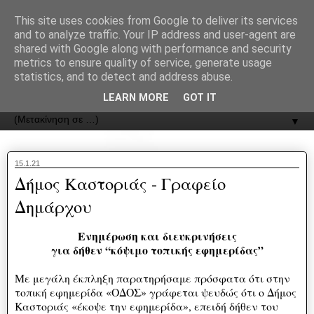
recJPp8XvMXop0y2Y7vHbTA_Phw
This site uses cookies from Google to deliver its services
and to analyze traffic. Your IP address and user-agent are
ΟΔΟΣ
shared with Google along with performance and security
metrics to ensure quality of service, generate usage
statistics, and to detect and address abuse.
Εφημερίδα της Καστοριάς | ODOS Newspaper of Castoria
LEARN MORE
GOT IT
▼
15.1.21
Δήμος Καστοριάς - Γραφείο
Δημάρχου
Ενημέρωση και διευκρινήσεις
για δήθεν “κόψιμο τοπικής εφημερίδας”
Με μεγάλη έκπληξη παρατηρήσαμε πρόσφατα ότι στην
τοπική εφημερίδα «ΟΔΟΣ» γράφεται ψευδώς ότι ο Δήμος
Καστοριάς «έκοψε την εφημερίδα», επειδή δήθεν του