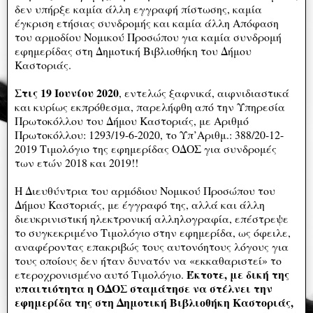
δεν υπήρξε καμία άλλη εγγραφή πίστωσης, καμία
έγκριση ετήσιας συνδρομής και καμία άλλη Απόφαση
του αρμοδίου Νομικού Προσώπου για καμία συνδρομή
εφημερίδας στη Δημοτική Βιβλιοθήκη του Δήμου
Καστοριάς.
Στις 19 Ιουνίου 2020
, εντελώς ξαφνικά, αιφνιδιαστικά
και κυρίως εκπρόθεσμα, παρελήφθη από την Υπηρεσία
Πρωτοκόλλου του Δήμου Καστοριάς, με Αριθμό
Πρωτοκόλλου: 1293/19-6-2020, το Υπ’Αριθμ.: 388/20-12-
2019 Τιμολόγιο της εφημερίδας ΟΔΟΣ για συνδρομές
των ετών 2018 και 2019!!
Η Διευθύντρια του αρμόδιου Νομικού Προσώπου του
Δήμου Καστοριάς, με έγγραφό της, αλλά και άλλη
διευκρινιστική ηλεκτρονική αλληλογραφία, επέστρεψε
το συγκεκριμένο Τιμολόγιο στην εφημερίδα, ως όφειλε,
αναφέροντας επακριβώς τους αυτονόητους λόγους για
τους οποίους δεν ήταν δυνατόν να «εκκαθαριστεί» το
Έκτοτε, με δική της
ετεροχρονισμένο αυτό Τιμολόγιο.
υπαιτιότητα η ΟΔΟΣ σταμάτησε να στέλνει την
εφημερίδα της στη Δημοτική Βιβλιοθήκη Καστοριάς,