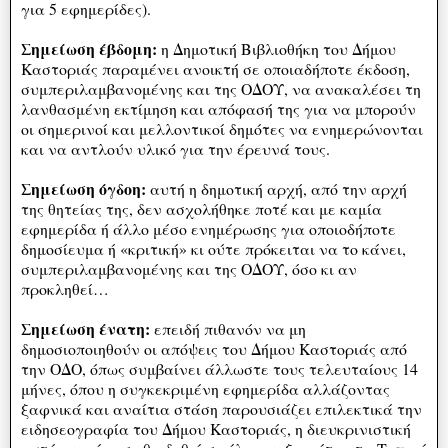
για 5 εφημερίδες).
Σημείωση έβδομη:
η Δημοτική Βιβλιοθήκη του Δήμου
Καστοριάς παραμένει ανοικτή σε οποιαδήποτε έκδοση,
συμπεριλαμβανομένης και της ΟΔΟΥ, να ανακαλέσει τη
λανθασμένη εκτίμηση και απόφασή της για να μπορούν
οι σημερινοί και μελλοντικοί δημότες να ενημερώνονται
και να αντλούν υλικό για την έρευνά τους.
Σημείωση όγδοη:
αυτή η δημοτική αρχή, από την αρχή
της θητείας της, δεν ασχολήθηκε ποτέ και με καμία
εφημερίδα ή άλλο μέσο ενημέρωσης για οποιοδήποτε
δημοσίευμα ή «κριτική» κι ούτε πρόκειται να το κάνει,
συμπεριλαμβανομένης και της ΟΔΟΥ, όσο κι αν
προκληθεί…
Σημείωση ένατη:
επειδή πιθανόν να μη
δημοσιοποιηθούν οι απόψεις του Δήμου Καστοριάς από
την ΟΔΟ, όπως συμβαίνει άλλωστε τους τελευταίους 14
μήνες, όπου η συγκεκριμένη εφημερίδα αλλάζοντας
ξαφνικά και αναίτια στάση παρουσιάζει επιλεκτικά την
ειδησεογραφία του Δήμου Καστοριάς, η διευκρινιστική