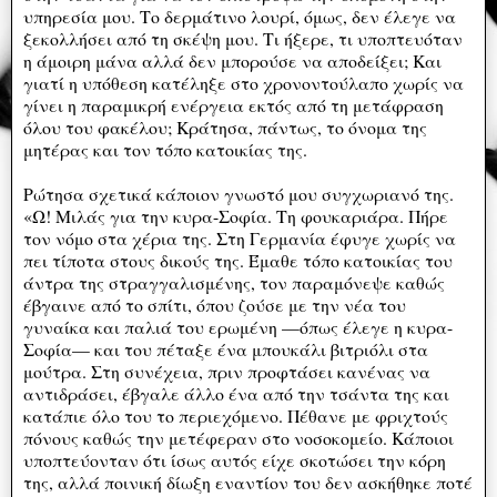
υπηρεσία μου. Το δερμάτινο λουρί, όμως, δεν έλεγε να
ξεκολλήσει από τη σκέψη μου. Τι ήξερε, τι υποπτευόταν
η άμοιρη μάνα αλλά δεν μπορούσε να αποδείξει; Και
γιατί η υπόθεση κατέληξε στο χρονοντούλαπο χωρίς να
γίνει η παραμικρή ενέργεια εκτός από τη μετάφραση
όλου του φακέλου; Κράτησα, πάντως, το όνομα της
μητέρας και τον τόπο κατοικίας της.
Ρώτησα σχετικά κάποιον γνωστό μου συγχωριανό της.
«Ω! Μιλάς για την κυρα-Σοφία. Τη φουκαριάρα. Πήρε
τον νόμο στα χέρια της. Στη Γερμανία έφυγε χωρίς να
πει τίποτα στους δικούς της. Έμαθε τόπο κατοικίας του
άντρα της στραγγαλισμένης, τον παραμόνεψε καθώς
έβγαινε από το σπίτι, όπου ζούσε με την νέα του
γυναίκα και παλιά του ερωμένη —όπως έλεγε η κυρα-
Σοφία— και του πέταξε ένα μπουκάλι βιτριόλι στα
μούτρα. Στη συνέχεια, πριν προφτάσει κανένας να
αντιδράσει, έβγαλε άλλο ένα από την τσάντα της και
κατάπιε όλο του το περιεχόμενο. Πέθανε με φριχτούς
πόνους καθώς την μετέφεραν στο νοσοκομείο. Κάποιοι
υποπτεύονταν ότι ίσως αυτός είχε σκοτώσει την κόρη
της, αλλά ποινική δίωξη εναντίον του δεν ασκήθηκε ποτέ