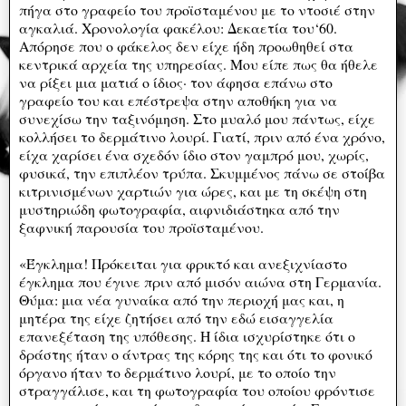
πήγα στο γραφείο του προϊσταμένου με το ντοσιέ στην
αγκαλιά. Χρονολογία φακέλου: Δεκαετία του‘60.
Απόρησε που ο φάκελος δεν είχε ήδη προωθηθεί στα
κεντρικά αρχεία της υπηρεσίας. Μου είπε πως θα ήθελε
να ρίξει μια ματιά ο ίδιος· τον άφησα επάνω στο
γραφείο του και επέστρεψα στην αποθήκη για να
συνεχίσω την ταξινόμηση. Στο μυαλό μου πάντως, είχε
κολλήσει το δερμάτινο λουρί. Γιατί, πριν από ένα χρόνο,
είχα χαρίσει ένα σχεδόν ίδιο στον γαμπρό μου, χωρίς,
φυσικά, την επιπλέον τρύπα. Σκυμμένος πάνω σε στοίβα
κιτρινισμένων χαρτιών για ώρες, και με τη σκέψη στη
μυστηριώδη φωτογραφία, αιφνιδιάστηκα από την
ξαφνική παρουσία του προϊσταμένου.
«Έγκλημα! Πρόκειται για φρικτό και ανεξιχνίαστο
έγκλημα που έγινε πριν από μισόν αιώνα στη Γερμανία.
Θύμα: μια νέα γυναίκα από την περιοχή μας και, η
μητέρα της είχε ζητήσει από την εδώ εισαγγελία
επανεξέταση της υπόθεσης. Η ίδια ισχυρίστηκε ότι ο
δράστης ήταν ο άντρας της κόρης της και ότι το φονικό
όργανο ήταν το δερμάτινο λουρί, με το οποίο την
στραγγάλισε, και τη φωτογραφία του οποίου φρόντισε