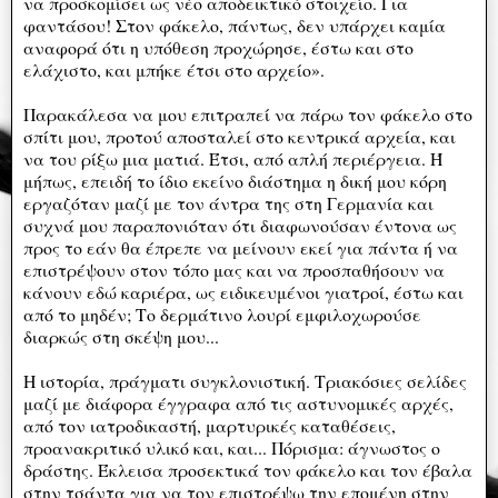
να προσκομίσει ως νέο αποδεικτικό στοιχείο. Για
φαντάσου! Στον φάκελο, πάντως, δεν υπάρχει καμία
αναφορά ότι η υπόθεση προχώρησε, έστω και στο
ελάχιστο, και μπήκε έτσι στο αρχείο».
Παρακάλεσα να μου επιτραπεί να πάρω τον φάκελο στο
σπίτι μου, προτού αποσταλεί στο κεντρικά αρχεία, και
να του ρίξω μια ματιά. Έτσι, από απλή περιέργεια. Ή
μήπως, επειδή το ίδιο εκείνο διάστημα η δική μου κόρη
εργαζόταν μαζί με τον άντρα της στη Γερμανία και
συχνά μου παραπονιόταν ότι διαφωνούσαν έντονα ως
προς το εάν θα έπρεπε να μείνουν εκεί για πάντα ή να
επιστρέψουν στον τόπο μας και να προσπαθήσουν να
κάνουν εδώ καριέρα, ως ειδικευμένοι γιατροί, έστω και
από το μηδέν; Το δερμάτινο λουρί εμφιλοχωρούσε
διαρκώς στη σκέψη μου...
Η ιστορία, πράγματι συγκλονιστική. Τριακόσιες σελίδες
μαζί με διάφορα έγγραφα από τις αστυνομικές αρχές,
από τον ιατροδικαστή, μαρτυρικές καταθέσεις,
προανακριτικό υλικό και, και... Πόρισμα: άγνωστος ο
δράστης. Έκλεισα προσεκτικά τον φάκελο και τον έβαλα
στην τσάντα για να τον επιστρέψω την επομένη στην