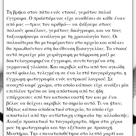
Τη βρήκα στον πάτο ενός ντοσιέ, γεμάτου παλιά
έγγραφα. Ο προϊστάμενος είχε αναθέσει σε κάθε έναν
από μας —τρεις τον αριθμό— να ψάξουμε στους
παλιούς φακέλους, γεμάτους δικόγραφα, και να τους
ταξινομήσουμε ανάλογα με τη χρονολογία τους. Οι
παλαιότεροι θα μεταφέρονταν στο αρχείο και από κει
θα προωθούνταν στη διεύθυνση Εισαγγελίας. Το ντοσιέ
αυτό περιείχε μία χειρόγραφη μετάφραση μαζί με
δακτυλογραφημένα έγγραφα, συντεταγμένα στη
γερμανική γλώσσα. Και ακριβώς κάτω από τον ογκώδη
αυτό φάκελο, τυλιγμένη σε ένα λεπτό τσιγαρόχαρτο, η
έγχρωμη φωτογραφία ενός αντρικού λουριού. Σε
ανοιχτό καφέ χρώμα, στο οποίο κάποιος είχε ανοίξει μία
επιπλέον τρύπα σε ίση απόσταση από τις ήδη
υπάρχουσες από τον κατασκευαστή του και με ένα
βέλος να δείχνει ακριβώς το σημείο αυτό. Τι να ήταν;
Μήπως κάποιο αποδεικτικό στοιχείο, το οποίο είχε
αποσταλεί από την αντίστοιχη υπηρεσία της αλλοδαπής;
Άνοιξα προσεκτικά το τσιγαρόχαρτο, πήρα στα χέρια
μου τη φωτογραφία και την εξέτασα με προσοχή.
Μυστήριο. Την επανατοποθέτησα στο λεπτό χαρτί και