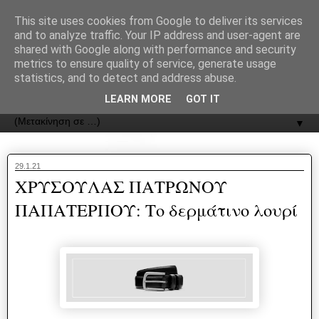
recJPp8XvMXop0y2Y7vHbTA_Phw
This site uses cookies from Google to deliver its services
and to analyze traffic. Your IP address and user-agent are
ΟΔΟΣ
shared with Google along with performance and security
metrics to ensure quality of service, generate usage
statistics, and to detect and address abuse.
Εφημερίδα της Καστοριάς | ODOS Newspaper of Castoria
LEARN MORE
GOT IT
▼
29.1.21
ΧΡΥΣΟΥΛΑΣ ΠΑΤΡΩΝΟΥ
ΠΑΠΑΤΕΡΠΟΥ: Το δερμάτινο λουρί