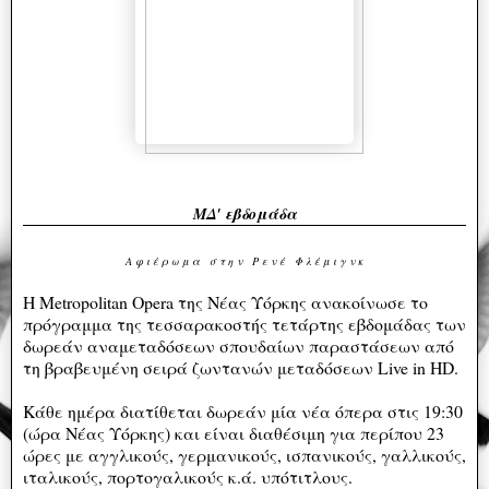
ΜΔ' εβδομάδα
Α φ ι έ ρ ω μ α σ τ η ν Ρ ε ν έ Φ λ έ μ ι γ ν κ
Η Metropolitan Opera της Νέας Υόρκης ανακοίνωσε το
πρόγραμμα της τεσσαρακοστής τετάρτης εβδομάδας των
δωρεάν αναμεταδόσεων σπουδαίων παραστάσεων από
τη βραβευμένη σειρά ζωντανών μεταδόσεων Live in HD.
Κάθε ημέρα διατίθεται δωρεάν μία νέα όπερα στις 19:30
(ώρα Νέας Υόρκης) και είναι διαθέσιμη για περίπου 23
ώρες με αγγλικούς, γερμανικούς, ισπανικούς, γαλλικούς,
ιταλικούς, πορτογαλικούς κ.ά. υπότιτλους.