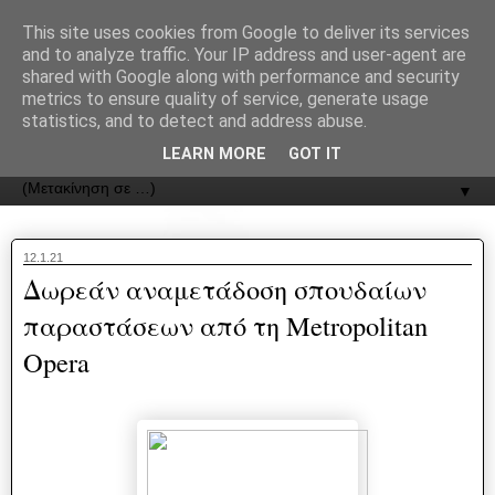
recJPp8XvMXop0y2Y7vHbTA_Phw
This site uses cookies from Google to deliver its services
and to analyze traffic. Your IP address and user-agent are
ΟΔΟΣ
shared with Google along with performance and security
metrics to ensure quality of service, generate usage
statistics, and to detect and address abuse.
Εφημερίδα της Καστοριάς | ODOS Newspaper of Castoria
LEARN MORE
GOT IT
▼
12.1.21
Δωρεάν αναμετάδοση σπουδαίων
παραστάσεων από τη Metropolitan
Opera