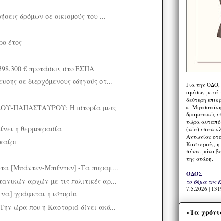
ήσεις δρόμων σε οικισμούς του ...
ρο έτος
398.300 € προτάσεις στο ΕΣΠΑ
υσης σε διερχόμενους οδηγούς στ...
Για την ΟΔΟ,
αμέσως μετά τ
δεύτερη επικ
ΟΥ-ΠΑΠΑΣΤΑΥΡΟΥ: Η ιστορία μιας
κ. Μητσοτάκη,
δραματικές ε
τώρα αυταπόδ
ίνει η θερμοκρασία
(νέα) επανεκ
Αντωνίου στο
καίρι
Καστοριάς, η
πέντε μόνο β
της στάση.
ρωτα [Μπάντεν-Μπάντεν] -Τα παραμ...
ΟΔΟΣ
ανικών αρχών με τις πολιτικές αρ...
το βήμα της 
7.5.2026 | 131
 να] γράφεται η ιστορία
Την ώρα που η Καστοριά δίνει ακό...
«Τα χρόνι