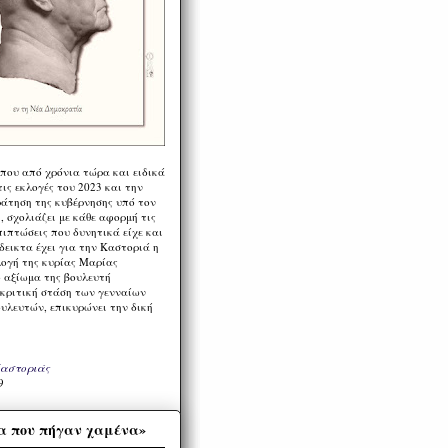
 που από χρόνια τώρα και ειδικά
ις εκλογές του 2023 και την
ράτηση της κυβέρνησης υπό τον
 σχολιάζει με κάθε αφορμή τις
πιπτώσεις που δυνητικά είχε και
εικτα έχει για την Καστοριά η
λογή της κυρίας Μαρίας
 αξίωμα της βουλευτή
 κριτική στάση των γενναίων
ουλευτών, επικυρώνει την δική
Καστοριάς
9
α που πήγαν χαμένα»