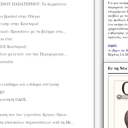
Για μια ακόμ
ΝΟΥ ΠΑΠΑΤΕΡΠΟΥ: Το δερμάτινο
παραμονές το
επερχόμενου 
 Μια βραδιά στην Όπερα
σούβλες με τ
της Διεθνούς 
ευσης στην Καστοριά
ένα ακόμη ιλ
χρηματοδότησ
κού: Προτάσεις με το βλέμμα στο...
κυβέρνησης γι
πρότυπα, του
ρο έτος
ΟΔΟΣ
 Π.Ε Καστοριάς.
το βήμα της 
νέων μελετών για την Περιφερειακ...
Πέμπτη 2.4.20
οστασία
Εν τη Νέ
 εισόδημα και επίδομα στέγασης
ΔΟ
Αγαπητή ΟΔΟΣ
ιση του 1ου γυμνάσιο Άργους Ορεσ...
η σπουδαίων παραστάσεων από τη Me...