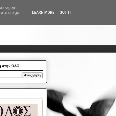
user-agent
erate usage
LEARN MORE
GOT IT
η στην ΟΔΟ