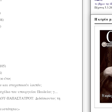
το βήμα της 
)
Πέμπτη 5.3.20
)
Η κυρία μ
38)
)
105)
8)
ρο έτος
 και στοχοποιούν λοιπόν;
χέδιο του υπουργείου Παιδείας γ...
ΟΥ-ΠΑΠΑΣΤΑΥΡΟΥ: Διδάσκοντας τη
ευστότητας»