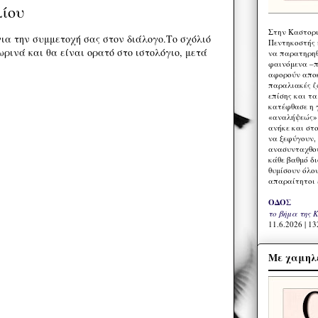
λίου
Στην Καστορι
ια την συμμετοχή σας στον διάλογο.Το σχόλιό
Πεντηκοστής 
ρινά και θα είναι ορατό στο ιστολόγιο, μετά
να παρατηρηθ
φαινόμενα –π
αφορούν αποκ
παραλιακές ζ
επίσης και τ
κατέφθασε η 
«αναλήψεώς» 
ανήκε και στ
να ξεφύγουν,
ανασυνταχθού
κάθε βαθμό δ
θυμίσουν όλο
απαραίτητοι 
ΟΔΟΣ
το βήμα της 
11.6.2026 | 13
Με χαμηλέ