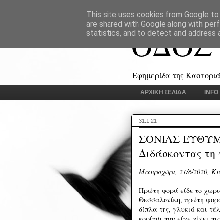
This site uses cookies from Google to d
are shared with Google along with perf
ΟΔΟΣ
statistics, and to detect and address 
Εφημερίδα της Καστοριάς
ΑΡΧΙΚΗ ΣΕΛΙΔΑ
INFO
31.1.21
ΣΟΝΙΑΣ ΕΥΘΥ
Διδάσκοντας τη
Μαυροχώρι, 21/6/2020, Κυ
Πρώτη φορά είδε το χωριό
Θεσσαλονίκη, πρώτη φορά
δίπλα της, γλυκιά και τέ
κορίτσι που είχε γίνει π