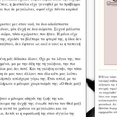
έπεις, η Δεσπούλα είχε γεννηθεί με το πρόβλημα
αι πως δε μεγαλώνει, αφού είχε πάντα καρδιά
.
ριστες μες στον ναό, τα δυο αδιάσπαστα
ικόνας, μία ψυχή σε δυο σώματα. Συχνά μάλιστα
α σώμα, τόσο αχώριστες που ήταν. Η μάνα είχε
της, σχεδόν τα βλέπαμε τα φτερά της, η ίδια δεν
ταζόταν, δεν έφτανε ως εκεί ο νους κι η ταπεινή
νη μάς δίδασκε όλους. Όχι με τα λόγια της, που
ημένα, μα με την όψη της τη γαλήνια, την πιο
λοι μας δει ποτέ. Και τη γαλήνη αυτήν, την τόσο
η σε μας τους άλλους που όλο κάτι μας λείπει
Η Eίναι τόσο
κόρπιζε απλόχερα γύρω της. Έτσι απλά, με το
(ακόμη) σοβα
λήρωνε ο μόνιμος χαιρετισμός της: «Ο Θεός μαζί
αζήτητα της 
στιγμής τηρώ
να ασχοληθεί
ίσως και νομι
ταν ο μόνιμος οδηγός της ζωής της και
καλοκαιριάτι
σευμα της ψυχής της: ένιωθε πάντα τον Θεό μαζί
μοναδικό. Αν 
όλα αυτά τα χρόνια να μεγαλώσει και να
Ωστόσο περιμ
εφημερίδα απ
ο, Αυτός κι η αφοσίωσή της στον άγγελο της