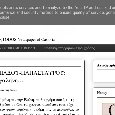
eliver its services and to analyze traffic. Your IP address and 
ormance and security metrics to ensure quality of service, gen
abuse.
 | ODOS Newspaper of Castoria
 - ΣΧΕΤΙΚΑ ΜΕ ΤΗΝ ΟΔΟ
Πολιτική απορρήτου - Όροι χρήσης
Αναζήτησ
ΜΙΑΔΟΥ-ΠΑΠΑΣΤΑΥΡΟΥ:
 γαλήνη…
ριακή πρωί
Honey
 μόνη της την Ελένη, τη δικηγόρο που ζει στη
 μέσα σε όλα τα χρόνια, αφού πάντοτε είχε
λεια φροντισμένη, την κόρη της, τη Δεσπούλα, το
ια γυναίκα, σχεδόν σαραντάρα, αλλά την είχαμε