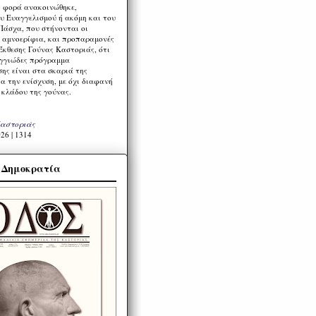
η φορά ανακοινώθηκε,
υ Ευαγγελισμού ή ακόμη και του
Πάσχα, που στήνονται οι
α αμνοερίφια, και προπαραμονές
Έκθεσης Γούνας Καστοριάς, ότι
ιγγιώδες πρόγραμμα
ης είναι στα σκαριά της
α την ενίσχυση, με όχι διαφανή
 κλάδου της γούνας.
Καστοριάς
26 | 1314
α Δημοκρατία