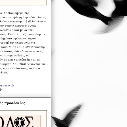
ά, το πολυήμερο της
ήταν μια ήσυχη περίοδος. Χωρίς
ούν συνωστισμοί ή άλλα τέτοια
ου όταν παρουσιάζονται
λειστικά και μόνο στις
ώνες. Είναι που εξαφανίστηκαν
α δημόσια πρόσωπα, αφού
γιορτή της (προσωπικής)
τους. Μιας και η «πεντηκοστή»
ους ίδιους ώστε δικαιωματικά,
 να απομονωθούν, να
ν σε όλα τα επίπεδα και σε
ιοίκησης. Και επιστρέφοντας να
υς τους υπόλοιπους, το πόσο
είναι.
Καστοριάς
24
ς προσδοκίες