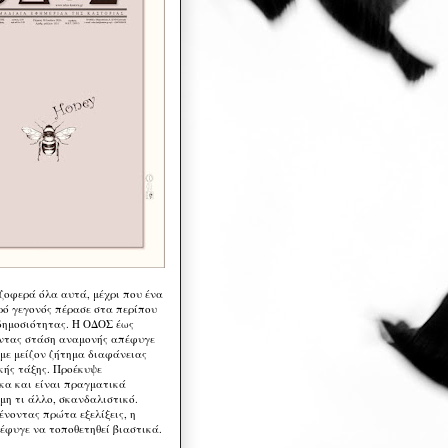
 ζοφερά όλα αυτά, μέχρι που ένα
ρό γεγονός πέρασε στα περίπου
δημοσιότητας. Η ΟΔΟΣ έως
ντας στάση αναμονής απέφυγε
 με μείζον ζήτημα διαφάνειας
κής τάξης. Προέκυψε
κα και είναι πραγματικά
μη τι άλλο, σκανδαλιστικό.
ένοντας πρώτα εξελίξεις, η
έφυγε να τοποθετηθεί βιαστικά.