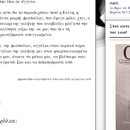
την ίδια σε άγγελο.
ΟΔΟΣ
το βήμα της 
ι ούτε θα το παραδεχόταν ποτέ η Ελένη, η
Πέμπτη 30.7.2
ντα μικρής Δεσπούλας, που έφυγε μόλις χτες, ο
πανώμενης γαλήνης που αναβλύζει μέσ’από την
Στον αστε
 αλύπητα γύρω της∙ σε μας που δεν τη
του λαού
 χρειαζόμαστε απεγνωσμένα.
υς, της Δεσπούλας, αγγέλου στον ουρανό τώρα
αγγέλου της γαλήνης μες στον φουρτουνιασμένο
α μας, άνοιγε τα μάτια μας, να βλέπουμε τους
εύματός Σου και να διδασκόμαστε από
Δημοσιεύθηκε στην ΟΔΟ στις 9 Ιουλίου 2020, αρ. φύλλου 1038
χόλια: