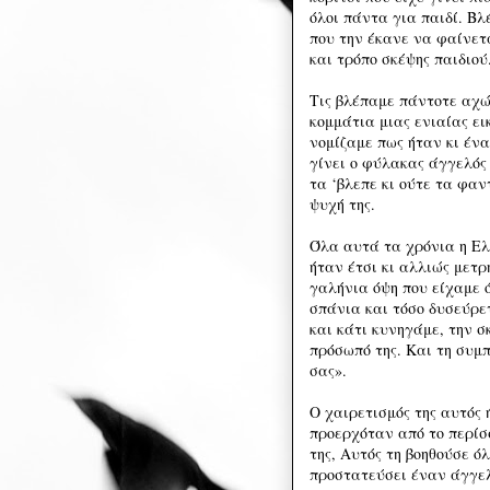
όλοι πάντα για παιδί. Βλ
που την έκανε να φαίνετ
και τρόπο σκέψης παιδιού
Τις βλέπαμε πάντοτε αχώ
κομμάτια μιας ενιαίας ε
νομίζαμε πως ήταν κι έν
γίνει ο φύλακας άγγελός 
τα ‘βλεπε κι ούτε τα φαν
ψυχή της.
Όλα αυτά τα χρόνια η Ελέ
ήταν έτσι κι αλλιώς μετρ
γαλήνια όψη που είχαμε ό
σπάνια και τόσο δυσεύρετ
και κάτι κυνηγάμε, την σ
πρόσωπό της. Και τη συμπ
σας».
Ο χαιρετισμός της αυτός ή
προερχόταν από το περίσ
της, Αυτός τη βοηθούσε 
προστατεύσει έναν άγγελ