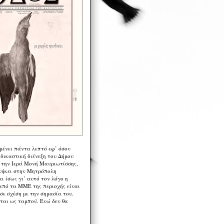
μένει πάντα λεπτό εφ’ όσον
 δικαστική διένεξη του Δήμου
 την Ιερά Μονή Μαυριωτίσσης,
νήκει στην Μητρόπολη
ι ίσως γι’ αυτό τον λόγο η
από τα ΜΜΕ της περιοχής είναι
σε σχέση με την σημασία του.
ται ως ταμπού. Ενώ δεν θα