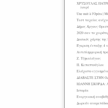
ΧΡΥΣΟΥΛΑΣ ΠΑΤΡΩ
λουρί
Une nuit à l'Opéra |
Τεστ ταχείας ανίχν
Δήμος Άργους Ορεστι
2020 σαν το χειρότε
Δασικός χάρτης της
Έγκριση ένταξης 4 
Αντιπλημμυρική πρ
Ζ. Τζηκαλάγιας
Π. Κεπαπτσόγλου
Ελάχιστο εγγυημένο
ΔΙΑΒΑΣΤΕ ΣΤΗΝ Ο
ΙΩΑΝΝΗ ΣΚΟΡΔΑ: 
Ιστορία
Ενεργειακή αναβάθμ
Δωρεάν αναμετάδοσ