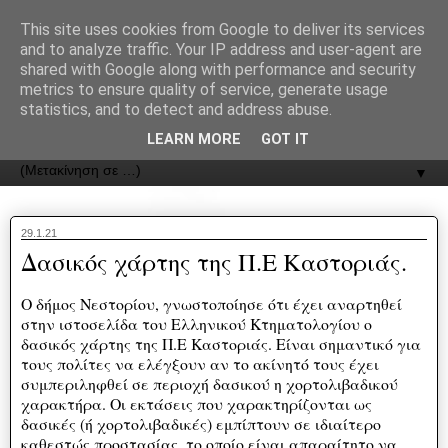
recJPp8XvMXop0y2Y7vHbTA_Phw
This site uses cookies from Google to deliver its services
and to analyze traffic. Your IP address and user-agent are
ΟΔΟΣ
shared with Google along with performance and security
metrics to ensure quality of service, generate usage
statistics, and to detect and address abuse.
Εφημερίδα της Καστοριάς | ODOS Newspaper of Castoria
LEARN MORE
GOT IT
▼
29.1.21
Δασικός χάρτης της Π.Ε Καστοριάς.
O δήμος Νεστορίου, γνωστοποίησε ότι έχει αναρτηθεί
στην ιστοσελίδα του Ελληνικού Κτηματολογίου ο
δασικός χάρτης της Π.Ε Καστοριάς. Είναι σημαντικό για
τους πολίτες να ελέγξουν αν το ακίνητό τους έχει
συμπεριληφθεί σε περιοχή δασικού η χορτολιβαδικού
χαρακτήρα. Οι εκτάσεις που χαρακτηρίζονται ως
δασικές (ή χορτολιβαδικές) εμπίπτουν σε ιδιαίτερο
καθεστώς προστασίας, το οποίο είναι απαραίτητο να