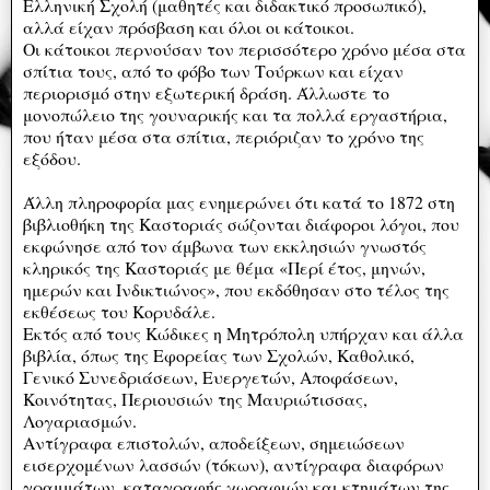
Ελληνική Σχολή (μαθητές και διδακτικό προσωπικό),
αλλά είχαν πρόσβαση και όλοι οι κάτοικοι.
Οι κάτοικοι περνούσαν τον περισσότερο χρόνο μέσα στα
σπίτια τους, από το φόβο των Τούρκων και είχαν
περιορισμό στην εξωτερική δράση. Άλλωστε το
μονοπώλειο της γουναρικής και τα πολλά εργαστήρια,
που ήταν μέσα στα σπίτια, περιόριζαν το χρόνο της
εξόδου.
Άλλη πληροφορία μας ενημερώνει ότι κατά το 1872 στη
βιβλιοθήκη της Καστοριάς σώζονται διάφοροι λόγοι, που
εκφώνησε από τον άμβωνα των εκκλησιών γνωστός
κληρικός της Καστοριάς με θέμα «Περί έτος, μηνών,
ημερών και Ινδικτιώνος», που εκδόθησαν στο τέλος της
εκθέσεως του Κορυδάλε.
Εκτός από τους Κώδικες η Μητρόπολη υπήρχαν και άλλα
βιβλία, όπως της Εφορείας των Σχολών, Καθολικό,
Γενικό Συνεδριάσεων, Ευεργετών, Αποφάσεων,
Κοινότητας, Περιουσιών της Μαυριώτισσας,
Λογαριασμών.
Αντίγραφα επιστολών, αποδείξεων, σημειώσεων
εισερχομένων λασσών (τόκων), αντίγραφα διαφόρων
γραμμάτων, καταγραφής χωραφιών και κτημάτων της