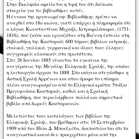
Στην Εκκλησία οφείλεται η τιμή του ότι διέσωσε
στοιχεία για τις βιβλιοθήκες αυτές.
Η έννοια της οργανωμένης Βιβλιοθήκης πρέπει να
αναχθεί στο 18ο αιώνα, γιατί υπάρχει η πληροφορία ότι
ο λόγιος Κωνσταντίνος Μιχαήλ, Ιατροφιλόσοφος, (1751-
1816), που ζούσε και εργαζόταν στη Βιέννη έστειλε στη
Βιβλιοθήκη της Καστοριάς 600 τόμους βιβλίων ιατρικής,
ιταλικά, γαλλικά, γερμανικά και όλους τους έλληνες
συγγραφείς κλασικούς στο πρωτότυπο.
Στις 26 Ιουνίου 1885 γίνονται τα εγκαίνια της
ανεγέρσεως της Μεγάλης Ελληνικής Σχολής, της οποίας
η λειτουργία άρχισε το 1888. Στο ισόγειο στεγάσθηκε η
Αστική Σχολή Αρρένων και στον όροφο το επίσημα
πλέον αναγνωρισμένο από το Ελληνικό κράτος 5τάξιο
Ημιγυμνάσιο Καστοριάς, καθώς και η Σχολική
Βιβλιοθήκη, που περιελάμβανε πολλά και σημαντικά
βιβλία από δωρεές Καστοριανών.
Μελετώντας τους καταλόγους των βιβλίων της
Ελληνικής Σχολής, που βρέθηκαν στις 19 Σεπτεμβρίου
1909 από τον Ηλία Δ. Μπουζιώτα, διαπιστώνεται ότι το
αναγνωστικό κοινό δεν προερχόταν μόνο από την