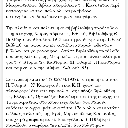
Μαυριώτισσας, βιβλία αποφάσεων της Κοινότητας περί
καταργήσεων των παλαιών και βαρβάρων
καταχρήσεων, διαφόρων εθίμων, και γάμων.
Την πλούσια και πολύτιμη αυτή βιβλιοθήκη παρέλαβε ο
τμηματάρχης Χειρογράφων της Εθνικής Βιβλιοθήκης Θ.
Βολίδης στις 9 Ιουλίου 1913 και τη μετέφερε στην Εθνική
Βιβλιοθήκη, αφού άφησε κατάλογο παραληφθέντων
βιβλίων και χειρογράφων. Από τη Βιβλιοθήκη παρέλαβε
και τους Κώδικες της Μητροπόλεως, που είναι πολύτιμοι
για την ιστορία της Καστοριάς (Π. Τσαμίση, Η Καστοριά
και τα μνημεία της, Αθήνα 1949, σελ. 95).
Σε ανοικτή επιστολή (700/24/4/1937), Επιτροπή από τους
Π. Τσαμίση, Χ’’Καραγκούνη και Κ. Πηχεών μας
πληροφορεί ότι: «εις την πόλιν μας υπήρξε βιβλιοθήκη
της Ελληνικής Ορθοδόξου Κοινότητος επί της εποχής της
Τουρκοκρατίας, στο οποίο είχε πολάς πολυτίμους
εκδόσεις συγγραμμάτων από τον 17ο αιώνα και κατόπιν,
κώδικας παλαιούς της Ιεράς Μητροπόλεως Καστορίας,
και χειρόγραφα αρκετά, Ευαγγέλια κ.ά. Η θλιβερά
παράδοσις αναφέρει την κλοπήν δύο πολυτίμων