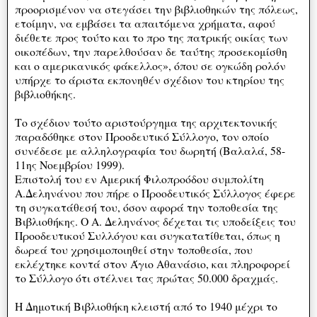
προορισμένον να στεγάσει την βιβλιοθηκών της πόλεως,
ετοίμην, να εμβάσει τα απαιτόμενα χρήματα, αφού
διέθετε προς τούτο και το προ της πατρικής οικίας των
οικοπέδων, την παρελθούσαν δε ταύτης προσεκομίσθη
και ο αμερικανικός φάκελλος», όπου σε ογκώδη ρολόν
υπήρχε το άριστα εκπονηθέν σχέδιον του κτηρίου της
βιβλιοθήκης.
Το σχέδιον τούτο αριστούργημα της αρχιτεκτονικής
παραδόθηκε στον Προοδευτικό Σύλλογο, τον οποίο
συνέδεσε με αλληλογραφία του δωρητή (Βαλαλά, 58-
11ης Νοεμβρίου 1999).
Επιστολή του εν Αμερική Φιλοπροόδου συμπολίτη
Α.Δεληνάνου που πήρε ο Προοδευτικός Σύλλογος έφερε
τη συγκατάθεσή του, όσον αφορά την τοποθεσία της
Βιβλιοθήκης. Ο Α. Δεληνάνος δέχεται τις υποδείξεις του
Προοδευτικού Συλλόγου και συγκατατίθεται, όπως η
δωρεά του χρησιμοποιηθεί στην τοποθεσία, που
εκλέχτηκε κοντά στον Άγιο Αθανάσιο, και πληροφορεί
το Σύλλογο ότι στέλνει τας πρώτας 50.000 δραχμάς.
Η Δημοτική Βιβλιοθήκη κλειστή από το 1940 μέχρι το