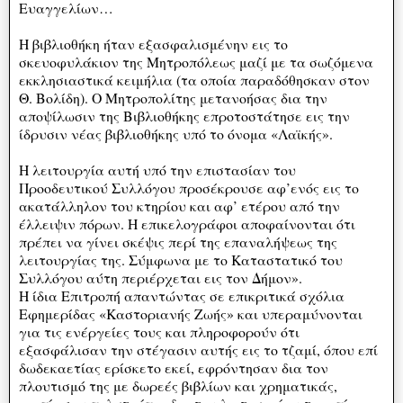
Ευαγγελίων…
Η βιβλιοθήκη ήταν εξασφαλισμένην εις το
σκευοφυλάκιον της Μητροπόλεως μαζί με τα σωζόμενα
εκκλησιαστικά κειμήλια (τα οποία παραδόθησκαν στον
Θ. Βολίδη). Ο Μητροπολίτης μετανοήσας δια την
αποψίλωσιν της Βιβλιοθήκης επροτοστάτησε εις την
ίδρυσιν νέας βιβλιοθήκης υπό το όνομα «Λαϊκής».
Η λειτουργία αυτή υπό την επιστασίαν του
Προοδευτικού Συλλόγου προσέκρουσε αφ’ενός εις το
ακατάλληλον του κτηρίου και αφ’ ετέρου από την
έλλειψιν πόρων. Η επικελογράφοι αποφαίνονται ότι
πρέπει να γίνει σκέψις περί της επαναλήψεως της
λειτουργίας της. Σύμφωνα με το Καταστατικό του
Συλλόγου αύτη περιέρχεται εις τον Δήμον».
Η ίδια Επιτροπή απαντώντας σε επικριτικά σχόλια
Εφημερίδας «Καστοριανής Ζωής» και υπεραμύνονται
για τις ενέργείες τους και πληροφορούν ότι
εξασφάλισαν την στέγασιν αυτής εις το τζαμί, όπου επί
δωδεκαετίας ερίσκετο εκεί, εφρόντησαν δια τον
πλουτισμό της με δωρεές βιβλίων και χρηματικάς,