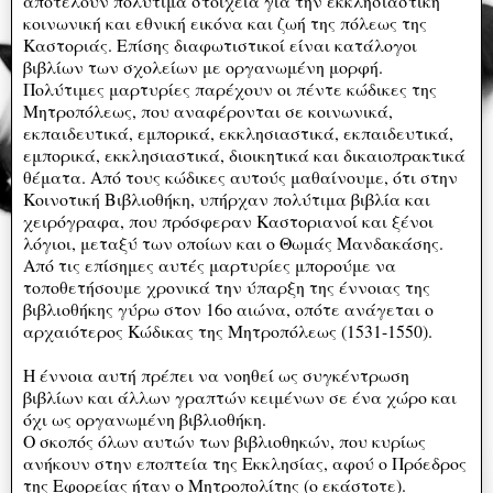
αποτελούν πολύτιμα στοιχεία για την εκκλησιαστική
κοινωνική και εθνική εικόνα και ζωή της πόλεως της
Καστοριάς. Επίσης διαφωτιστικοί είναι κατάλογοι
βιβλίων των σχολείων με οργανωμένη μορφή.
Πολύτιμες μαρτυρίες παρέχουν οι πέντε κώδικες της
Μητροπόλεως, που αναφέρονται σε κοινωνικά,
εκπαιδευτικά, εμπορικά, εκκλησιαστικά, εκπαιδευτικά,
εμπορικά, εκκλησιαστικά, διοικητικά και δικαιοπρακτικά
θέματα. Από τους κώδικες αυτούς μαθαίνουμε, ότι στην
Κοινοτική Βιβλιοθήκη, υπήρχαν πολύτιμα βιβλία και
χειρόγραφα, που πρόσφεραν Καστοριανοί και ξένοι
λόγιοι, μεταξύ των οποίων και ο Θωμάς Μανδακάσης.
Από τις επίσημες αυτές μαρτυρίες μπορούμε να
τοποθετήσουμε χρονικά την ύπαρξη της έννοιας της
βιβλιοθήκης γύρω στον 16ο αιώνα, οπότε ανάγεται ο
αρχαιότερος Κώδικας της Μητροπόλεως (1531-1550).
Η έννοια αυτή πρέπει να νοηθεί ως συγκέντρωση
βιβλίων και άλλων γραπτών κειμένων σε ένα χώρο και
όχι ως οργανωμένη βιβλιοθήκη.
Ο σκοπός όλων αυτών των βιβλιοθηκών, που κυρίως
ανήκουν στην εποπτεία της Εκκλησίας, αφού ο Πρόεδρος
της Εφορείας ήταν ο Μητροπολίτης (ο εκάστοτε).