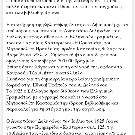
εκοπίασαν πολυτρόπος δια την λειτουργίαν της επί
πολλά έτη και έκαμαν οι ίδιοι τον επόπτην συγχρόνως
και των βιβλιοθηνάριον».
Η συντήρηση της βιβλιοθήκης όντας στο Δήμο προέρχεται
από πόρους του συντοπίτη Αναστάσιο Δεληνάνο, του
Συλλόγου προς διάθεσιν των Ελληνικών Γραμμάτων,
των εν Παρισίοις Καστοριέων «Η Ορεστιάς», του
Μητροπολίτη Ηρακλείας, πρώην Καστορίας, Φιλαρέτου
Βαφείδη και άλλων. Σημαντική ήταν μια δωρεά του
ομογενούς Χρυσοβέργη 700.000 δραχμών.
Επίσης έγινε λόγος και για τη στέγασή της, εφόσον το
Κουρσούμ Τζαμί, ήταν ακατάλληλο.
Πυρήνας για τη δημιουργία κεφαλαίου χρησίμευσε η
δωρεά στην Εθνική Τράπεζα του Α. Δεληνάνου.
Το 1925 ο Σύλλογος προς διάθεσιν των Ελληνικών
Γραμμάτων με εγγραφό του κάνει γνωστό στο
Μητροπολίτη Καστοριάς την ίδρυση Βιβλιοθήκης και
παρακαλεί για τη στέγαση και την οργάνωση.
Ο Αναστάσιος Δεληνάνος τον Ιούλιο του 1925 έκανε
γνωστό στην Εφημερίδα «Καστοριά» σελ. 125, την
επιθυμίαν του, «ίνα ιδίαις δαπάναις αναγείρην κτήριον