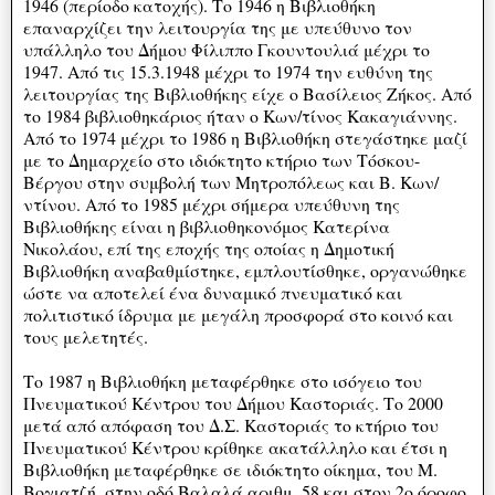
1946 (περίοδο κατοχής). Το 1946 η Βιβλιοθήκη
επαναρχίζει την λειτουργία της με υπεύθυνο τον
υπάλληλο του Δήμου Φίλιππο Γκουντουλιά μέχρι το
1947. Από τις 15.3.1948 μέχρι το 1974 την ευθύνη της
λειτουργίας της Βιβλιοθήκης είχε ο Βασίλειος Ζήκος. Από
το 1984 βιβλιοθηκάριος ήταν ο Κων/τίνος Κακαγιάννης.
Από το 1974 μέχρι το 1986 η Βιβλιοθήκη στεγάστηκε μαζί
με το Δημαρχείο στο ιδιόκτητο κτήριο των Τόσκου-
Βέργου στην συμβολή των Μητροπόλεως και Β. Κων/
ντίνου. Από το 1985 μέχρι σήμερα υπεύθυνη της
Βιβλιοθήκης είναι η βιβλιοθηκονόμος Κατερίνα
Νικολάου, επί της εποχής της οποίας η Δημοτική
Βιβλιοθήκη αναβαθμίστηκε, εμπλουτίσθηκε, οργανώθηκε
ώστε να αποτελεί ένα δυναμικό πνευματικό και
πολιτιστικό ίδρυμα με μεγάλη προσφορά στο κοινό και
τους μελετητές.
Το 1987 η Βιβλιοθήκη μεταφέρθηκε στο ισόγειο του
Πνευματικού Κέντρου του Δήμου Καστοριάς. Το 2000
μετά από απόφαση του Δ.Σ. Καστοριάς το κτήριο του
Πνευματικού Κέντρου κρίθηκε ακατάλληλο και έτσι η
Βιβλιοθήκη μεταφέρθηκε σε ιδιόκτητο οίκημα, του Μ.
Βογιατζή, στην οδό Βαλαλά αριθμ. 58 και στον 2ο όροφο.