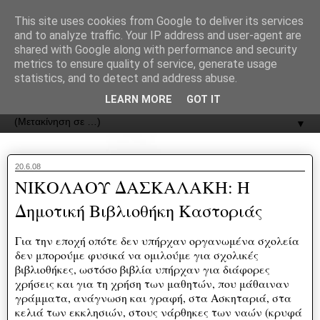
recJPp8XvMXop0y2Y7vHbTA_Phw
This site uses cookies from Google to deliver its services
and to analyze traffic. Your IP address and user-agent are
ΟΔΟΣ
shared with Google along with performance and security
metrics to ensure quality of service, generate usage
statistics, and to detect and address abuse.
Εφημερίδα της Καστοριάς | ODOS Newspaper of Castoria
LEARN MORE
GOT IT
▼
20.6.08
ΝΙΚΟΛΑΟΥ ΔΑΣΚΑΛΑΚΗ: Η
Δημοτική Βιβλιοθήκη Καστοριάς
Για την εποχή οπότε δεν υπήρχαν οργανωμένα σχολεία
δεν μπορούμε φυσικά να ομιλούμε για σχολικές
βιβλιοθήκες, ωστόσο βιβλία υπήρχαν για διάφορες
χρήσεις και για τη χρήση των μαθητών, που μάθαιναν
γράμματα, ανάγνωση και γραφή, στα Ασκηταριά, στα
κελιά των εκκλησιών, στους νάρθηκες των ναών (κρυφά