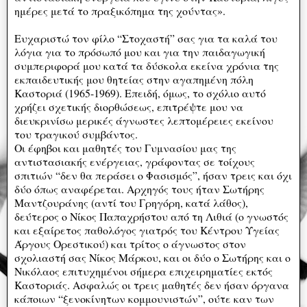
ημέρες μετά το πραξικόπημα της χούντας».
Ευχαριστώ τον φίλο “Στοχαστή” σας για τα καλά του
λόγια για το πρόσωπό μου και για την παιδαγωγική
συμπεριφορά μου κατά τα δύσκολα εκείνα χρόνια της
εκπαιδευτικής μου θητείας στην αγαπημένη πόλη
Καστοριά (1965-1969). Επειδή, όμως, το σχόλιο αυτό
χρήζει σχετικής διορθώσεως, επιτρέψτε μου να
διευκρινίσω μερικές άγνωστες λεπτομέρειες εκείνου
του τραγικού συμβάντος.
Οι έφηβοι και μαθητές του Γυμνασίου μας της
αντιστασιακής ενέργειας, γράφοντας σε τοίχους
σπιτιών “δεν θα περάσει ο Φασισμός”, ήσαν τρεις και όχι
δύο όπως αναφέρεται. Αρχηγός τους ήταν Σωτήρης
Μαντζουράνης (αντί του Γρηγόρη, κατά λάθος),
δεύτερος ο Νίκος Παπαχρήστου από τη Λιθιά (ο γνωστός
και εξαίρετος παθολόγος γιατρός του Κέντρου Υγείας
Άργους Ορεστικού) και τρίτος ο άγνωστος στον
σχολιαστή σας Νίκος Μάρκου, και οι δύο ο Σωτήρης και ο
Νικόλαος επιτυχημένοι σήμερα επιχειρηματίες εκτός
Καστοριάς. Ασφαλώς οι τρεις μαθητές δεν ήσαν όργανα
κάποιων “ξενοκίνητων κομμουνιστών”, ούτε καν των