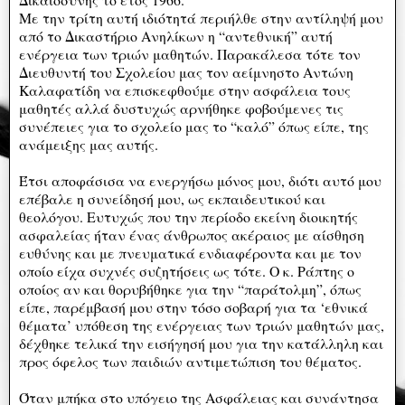
Με την τρίτη αυτή ιδιότητά περιήλθε στην αντίληψή μου
από το Δικαστήριο Ανηλίκων η “αντεθνική” αυτή
ενέργεια των τριών μαθητών. Παρακάλεσα τότε τον
Διευθυντή του Σχολείου μας τον αείμνηστο Αντώνη
Καλαφατίδη να επισκεφθούμε στην ασφάλεια τους
μαθητές αλλά δυστυχώς αρνήθηκε φοβούμενες τις
συνέπειες για το σχολείο μας το “καλό” όπως είπε, της
ανάμειξης μας αυτής.
Έτσι αποφάσισα να ενεργήσω μόνος μου, διότι αυτό μου
επέβαλε η συνείδησή μου, ως εκπαιδευτικού και
θεολόγου. Ευτυχώς που την περίοδο εκείνη διοικητής
ασφαλείας ήταν ένας άνθρωπος ακέραιος με αίσθηση
ευθύνης και με πνευματικά ενδιαφέροντα και με τον
οποίο είχα συχνές συζητήσεις ως τότε. Ο κ. Ράπτης ο
οποίος αν και θορυβήθηκε για την “παράτολμη”, όπως
είπε, παρέμβασή μου στην τόσο σοβαρή για τα ‘εθνικά
θέματα’ υπόθεση της ενέργειας των τριών μαθητών μας,
δέχθηκε τελικά την εισήγησή μου για την κατάλληλη και
προς όφελος των παιδιών αντιμετώπιση του θέματος.
Όταν μπήκα στο υπόγειο της Ασφάλειας και συνάντησα