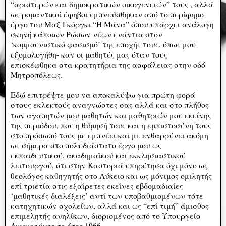
“αριστερών και δημοκρατικών οικογενειών” τους , αλλά
ως ρομαντικοί έφηβοι εμπνεύσθηκαν από το περίφημο
έργο του Μαξ Γκόργκι “Η Μάνα” όπου υπάρχει ανάλογη
σκηνή κάποιων Ρώσων νέων ενάντια στον
‘κομμουνιστικό φασισμό’ της εποχής τους, όπως μου
εξομολογήθη- καν οι μαθητές μας όταν τους
επισκέφθηκα στα κρατητήρια της ασφάλειας στην οδό
Μητροπόλεως.
Εδώ επιτρέψτε μου να αποκαλύψω για πρώτη φορά
στους εκλεκτούς αναγνώστες σας αλλά και στο πλήθος
των αγαπητών μου μαθητών και μαθητριών μου εκείνης
της περιόδου, που η θύμησή τους και η εμπιστοσύνη τους
στο πρόσωπό τους με εμπνέει και με ενθαρρύνει ακόμη
ως σήμερα στο πολυδιάστατο έργο μου ως
εκπαιδευτικού, ακαδημαϊκού και εκκλησιαστικού
λειτουργού, ότι στην Καστοριά υπηρέτησα όχι μόνο ως
θεολόγος καθηγητής στο Λύκειο και ως μόνιμος ομιλητής
επί τριετία στις εξαίρετες εκείνες εβδομαδιαίες
‘μαθητικές διαλέξεις’ αντί των υποβαθμισμένων τότε
κατηχητικών σχολείων, αλλά και ως “επί τιμή” άμισθος
επιμελητής ανηλίκων, διορισμένος από το Υπουργείο
Δικαιοσύνης το έτος 1966.