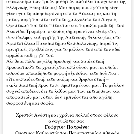
αποκλεισμό των τριών μαθητών από όλα τα σχολεία της
Ελληνικής Επικράτειας! Μια παρόμοια πρόταση είχε
γίνει για τη απομάκρυνση από το Λύκειο μας και τη
μεταγραφή του στο αντίστοιχο Σχολείο του Άργους
Ορεστικού του τότε “άτακτου και ταραξία μαθητή” του
Λεωνίδα Τρομάρα, ο οποίος σήμερα είναι εξαίρετος
συνάδελφος καθηγητής της Λατινικής Φιλολογίας στο
Αριστοτέλειο Πανεπιστήμιο Θεσσαλονίκης, παρά τις
αρνητικές προβλέψεις για το μέλλον του από τον εδώ
αρμόδιο καθηγητή του.
Αλήθεια πόσο μεγάλη προσοχή και παιδευτική
προορατικότητα χρειάζεται από όλους μας, οι οποίοι
ασκούμε οποιαδήποτε μορφή εξουσίας, είτε πολιτική,
είτε εκπαιδευτική, είτε ακόμη και θρησκευτική –
εκκλησιαστική προς τους υφισταμένους μας. Το μέλλον
συχνά αποδεικνύει το λάθος μας των εκτιμήσεων και
αποφάσεών μας, όταν δεν εμπνέονται από αγάπη,
σωφροσύνη και σοφία.
Χριστός Ανέστη και χρόνια πολλά στους φίλους
αναγνώστες σας.
Γεώργιος Πατρώνος
Ομότιμος Καθηγητής του Πανεπιστημίου Αθηνών