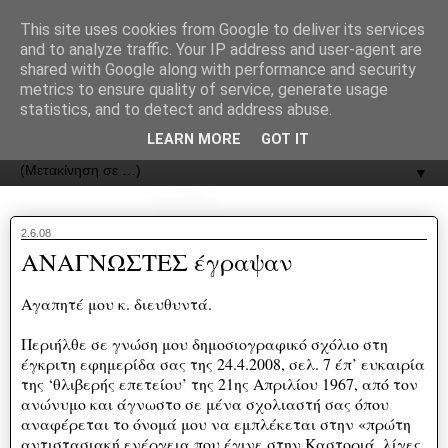
recJPp8XvMXop0y2Y7vHbTA_Phw
This site uses cookies from Google to deliver its services
and to analyze traffic. Your IP address and user-agent are
ΟΔΟΣ
shared with Google along with performance and security
metrics to ensure quality of service, generate usage
statistics, and to detect and address abuse.
Εφημερίδα της Καστοριάς | ODOS Newspaper of Castoria
LEARN MORE
GOT IT
▼
2.6.08
ΑΝΑΓΝΩΣΤΕΣ έγραψαν
Αγαπητέ μου κ. διευθυντά.
Περιήλθε σε γνώση μου δημοσιογραφικό σχόλιο στη
έγκριτη εφημερίδα σας της 24.4.2008, σελ. 7 έπ’ ευκαιρία
της ‘θλιβερής επετείου’ της 21ης Απριλίου 1967, από τον
ανώνυμο και άγνωστο σε μένα σχολιαστή σας όπου
αναφέρεται το όνομά μου να εμπλέκεται στην «πρώτη
αντιστασιακή ενέργεια που έγινε στην Καστοριά, λίγες