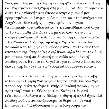
τους μαθητές μας, η στιγμή εκείνη ήταν συγκλονιστική
και παραμένει ανεξίτηλη στη μνήμη μου. Δεν περίμεναν
αυτή την επίσκεψη και έπεσαν στην αγκαλιά μου
τρομαγμένοι με λυγμούς. Αφού έπεισα στη συνέχεια τις
Αρχές, ότι δεν υπήρχε οργανωμένη ενέργεια
“ανατροπής του καθεστώτος” (!), εισηγήθηκα ανάλογα
υπέρ των μαθητών ώστε να μη σταλούν σε ειδικά
αναμορφωτήρια στην Αθήνα για “σωφρονισμό” και το
Στρατοδικείο Κοζάνης αφού ήρε την επιμέλεια των
παιδιών από τους γονείς, έθεσε αυτά υπό την αυστηρή
εποπτεία της Υπηρεσίας Ανηλίκων, δηλαδή υπό την δική
μου προσωπική παιδευτική φροντίδα και “εθνική”
παιδαγωγία. Έτσι αιτιολογείται γιατί μόνο ο Πατρώνος
έκανε παρέα τότε με τα “τρομερά κομμουνιστάκια”.
Στο σημείο αυτό, είμαι υποχρεωμένος για την ακριβή
ιστορική εκτίμηση του γεγονότος να επιβεβαιώσω την
πληροφορία ότι πράγματι υπήρξε “ειδική παιδαγωγική
πρόταση” προς το Σύλλογο των Καθηγητών από
εξαίρετο φιλόλογο συνάδελφο καθηγητή αλλά όχι καλό
παιδαγωγό να παραπέμψουμε το θέμα στη Γενική
Εκπαιδευτική Επιθεώρηση για τη διαγραφή και