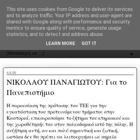
recJPp8XvMXop0y2Y7vHbTA_Phw
This site uses cookies from Google to deliver its services
and to analyze traffic. Your IP address and user-agent are
ΟΔΟΣ
shared with Google along with performance and security
metrics to ensure quality of service, generate usage
statistics, and to detect and address abuse.
Εφημερίδα της Καστοριάς | ODOS Newspaper of Castoria
LEARN MORE
GOT IT
▼
4.6.08
ΝΙΚΟΛΑΟΥ ΠΑΝΑΓΙΩΤΟΥ: Για το
Πανεπιστήμιο
Η παρουσίαση της πρότασης του ΤΕΕ για την
εγκατάσταση του προτεινόμενου τμήματος στην
Καστοριά, επικαιροποίησε το ζήτημα του κτηριακού και
της χωροθέτησής του στον πολεοδομικό ιστό της πόλης. Η
συζήτηση αυτή, αν και πολύ σημαντική και ζωτική,
ωστόσο δεν θα πρέπει να λειτουργήσει ως σημείο