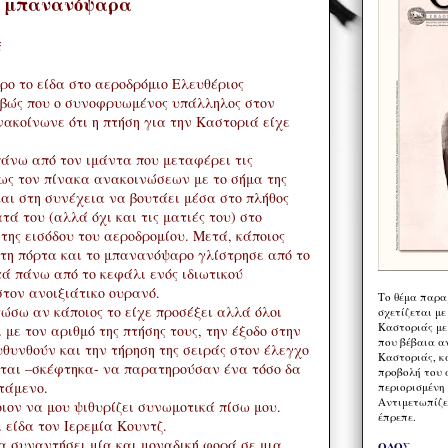
ια μπανανόψαρα
ά
το είδα στο αεροδρόμιο Ελευθέριος
ριβώς που ο συνοφρυωμένος υπάλληλος στον
ακοίνωνε ότι η πτήση για την Καστοριά είχε
πάνω από τον ιμάντα που μεταφέρει τις
ως τον πίνακα ανακοινώσεων με το σήμα της
αι στη συνέχεια να βουτάει μέσα στο πλήθος
ά του (αλλά όχι και τις ματιές του) στo
ης εισόδου του αεροδρομίου. Μετά, κάποιος
τη πόρτα και το μπανανόψαρο γλίστρησε από το
τά πάνω από το κεφάλι ενός ιδιωτικού
στον ανοιξιάτικο ουρανό.
Το θέμα παρα
ώσω αν κάποιος το είχε προσέξει αλλά όλοι
σχετίζεται με
Καστοριάς με
με τον αριθμό της πτήσης τους, την έξοδο στην
που βέβαια α
θυνθούν και την τήρηση της σειράς στον έλεγχο
Καστοριάς, κα
ται –σκέφτηκα- να παρατηρούσαν ένα τόσο δα
προβολή του 
πτάμενο.
περιορισμένη 
Αντιμετωπίζε
ιον να μου ψιθυρίζει συνωμοτικά πίσω μου.
έπρεπε.
 είδα τον Ιερεμία Κουντζ.
χα συναντήσει μία και μοναδική φορά σε μια
ΟΔΟΣ