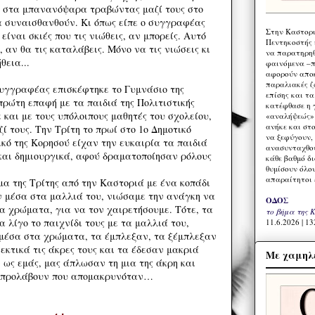
 στα μπανανόψαρα τραβώντας μαζί τους στο
α συναισθανθούν. Κι όπως είπε ο συγγραφέας
Στην Καστορι
υ είναι σκιές που τις νιώθεις, αν μπορείς. Αυτό
Πεντηκοστής 
, αν θα τις καταλάβεις. Μόνο να τις νιώσεις κι
να παρατηρηθ
θεια...
φαινόμενα –π
αφορούν αποκ
παραλιακές ζ
συγγραφέας επισκέφτηκε το Γυμνάσιο της
επίσης και τ
πρώτη επαφή με τα παιδιά της Πολιτιστικής
κατέφθασε η 
και με τους υπόλοιπους μαθητές του σχολείου,
«αναλήψεώς» 
ανήκε και στ
ζί τους. Την Τρίτη το πρωί στο 1ο Δημοτικό
να ξεφύγουν,
κό της Κορησού είχαν την ευκαιρία τα παιδιά
ανασυνταχθού
αι δημιουργικά, αφού δραματοποίησαν ρόλους
κάθε βαθμό δ
θυμίσουν όλο
απαραίτητοι 
α της Τρίτης από την Καστοριά με ένα κοπάδι
 μέσα στα μαλλιά του, νιώσαμε την ανάγκη να
ΟΔΟΣ
α χρώματα, για να τον χαιρετήσουμε. Τότε, τα
το βήμα της 
λίγο το παιχνίδι τους με τα μαλλιά του,
11.6.2026 | 13
 μέσα στα χρώματα, τα έμπλεξαν, τα ξέμπλεξαν
εκτικά τις άκρες τους και τα έδεσαν μακριά
Με χαμηλέ
 ως εμάς, μας άπλωσαν τη μια της άκρη και
ν προλάβουν που απομακρυνόταν…