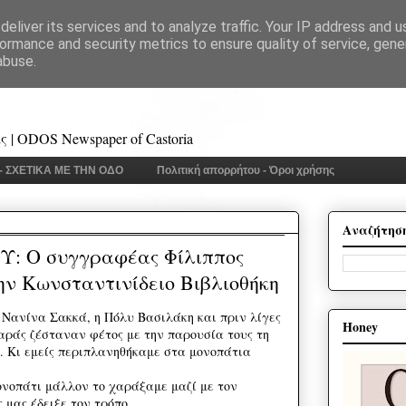
eliver its services and to analyze traffic. Your IP address and 
ormance and security metrics to ensure quality of service, gen
abuse.
 | ODOS Newspaper of Castoria
 - ΣΧΕΤΙΚΑ ΜΕ ΤΗΝ ΟΔΟ
Πολιτική απορρήτου - Όροι χρήσης
Αναζήτησ
: Ο συγγραφέας Φίλιππος
ν Κωνσταντινίδειο Βιβλιοθήκη
Νανίνα Σακκά, η Πόλυ Βασιλάκη και πριν λίγες
Honey
αράς ζέσταναν φέτος με την παρουσία τους τη
ς. Κι εμείς περιπλανηθήκαμε στα μονοπάτια
ονοπάτι μάλλον το χαράξαμε μαζί με τον
 μας έδειξε τον τρόπο…