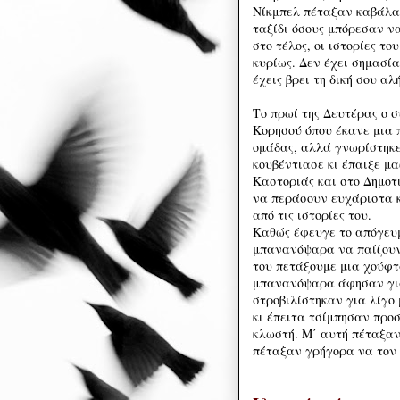
Νίκμπελ πέταξαν καβάλα
ταξίδι όσους μπόρεσαν ν
στο τέλος, οι ιστορίες το
κυρίως. Δεν έχει σημασία
έχεις βρει τη δική σου αλή
Το πρωί της Δευτέρας ο 
Κορησού όπου έκανε μια 
ομάδας, αλλά γνωρίστηκε 
κουβέντιασε κι έπαιξε μα
Καστοριάς και στο Δημοτι
να περάσουν ευχάριστα κ
από τις ιστορίες του.
Καθώς έφευγε το απόγευμ
μπανανόψαρα να παίζουν
του πετάξουμε μια χούφτ
μπανανόψαρα άφησαν για 
στροβιλίστηκαν για λίγο
κι έπειτα τσίμπησαν προσ
κλωστή. Μ΄ αυτή πέταξαν
πέταξαν γρήγορα να το