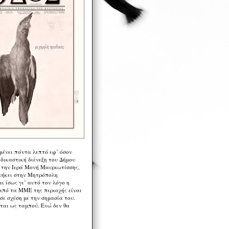
μένει πάντα λεπτό εφ’ όσον
 δικαστική διένεξη του Δήμου
 την Ιερά Μονή Μαυριωτίσσης,
νήκει στην Μητρόπολη
ι ίσως γι’ αυτό τον λόγο η
από τα ΜΜΕ της περιοχής είναι
σε σχέση με την σημασία του.
ται ως ταμπού. Ενώ δεν θα