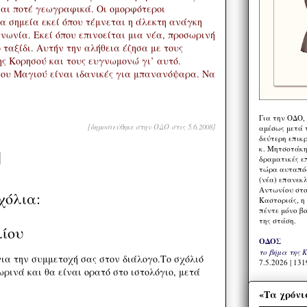
ναι ποτέ γεωγραφικά. Οι ομορφότεροι
α σημεία εκεί όπου τέμνεται η άλεκτη ανάγκη
νωνία. Εκεί όπου επινοείται μια νέα, προσωρινή
 ταξίδι. Αυτήν την αλήθεια έζησα με τους
ης Κορησού και τους ευγνωμονώ γι’ αυτό.
 του Μαγιού είναι ιδανικές για μπανανόψαρα. Να
Για την ΟΔΟ,
[δημοσιεύθηκε στην ΟΔΟ στις 5.6.2008]
αμέσως μετά τ
δεύτερη επικ
κ. Μητσοτάκη,
δραματικές ε
τώρα αυταπόδ
(νέα) επανεκ
Αντωνίου στο
χόλια:
Καστοριάς, η
πέντε μόνο β
της στάση.
λίου
ΟΔΟΣ
το βήμα της 
ια την συμμετοχή σας στον διάλογο.Το σχόλιό
7.5.2026 | 131
ρινά και θα είναι ορατό στο ιστολόγιο, μετά
«Τα χρόνι