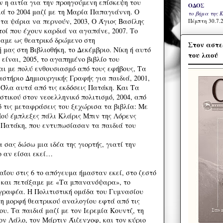
ν η αιτία για την προηγούμενη επίσκεψη του
ΟΔΟΣ
ά το 2004 μαζί με τη Μαρία Παπαγιάννη. Ο
το βήμα της 
 τα ψάρια να περνούν, 2003, Ο Άγιος Βασίλης
Πέμπτη 30.7.2
υτοί που έχουν καρδιά να αγαπάνε, 2007. Το
σαμε ως θεατρικό δρώμενο στη
Στον αστε
 μας στη Βιβλιοθήκη, το Δεκέμβριο. Νίκη ή αυτό
του λαού
 είναι, 2005, το αγαπημένο βιβλίο του
ι με πολύ ενθουσιασμό από τους εφήβους, Τα
στήριο Δημιουργικής Γραφής για παιδιά, 2001,
 Όλα αυτά από τις εκδόσεις Πατάκη. Και Τα
τικού στον νεοελληνικό πολιτισμό, 2004, από
ό τις μεταφράσεις του ξεχώρισα τα βιβλία: Με
ού έμπλεξες πάλι Κλάρις Μπιν της Λόρενς
ς Πατάκη, που εντυπωσίασαν τα παιδιά του
σας δώσω μια ιδέα της γιορτής, γιατί την
ο αν είσαι εκεί…
αΐου στις 6 το απόγευμα ήμασταν εκεί, στο ζεστό
ς και πετάξαμε με «Τα μπανανόψαρα», το
γραφέα. Η Πολιτιστική ομάδα του Γυμνασίου
η μορφή θεατρικού αναλογίου εφτά από τις
ου. Τα παιδιά μαζί με τον Ιερεμία Κουντζ, τη
ον Λάλο, τον Μάρτιν Άιζενχοφ, και τον κύριο