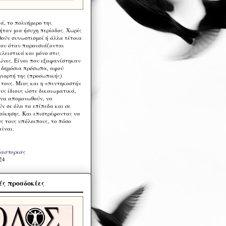
ά, το πολυήμερο της
ήταν μια ήσυχη περίοδος. Χωρίς
ούν συνωστισμοί ή άλλα τέτοια
ου όταν παρουσιάζονται
λειστικά και μόνο στις
ώνες. Είναι που εξαφανίστηκαν
α δημόσια πρόσωπα, αφού
γιορτή της (προσωπικής)
τους. Μιας και η «πεντηκοστή»
ους ίδιους ώστε δικαιωματικά,
 να απομονωθούν, να
ν σε όλα τα επίπεδα και σε
ιοίκησης. Και επιστρέφοντας να
υς τους υπόλοιπους, το πόσο
είναι.
Καστοριάς
24
ς προσδοκίες