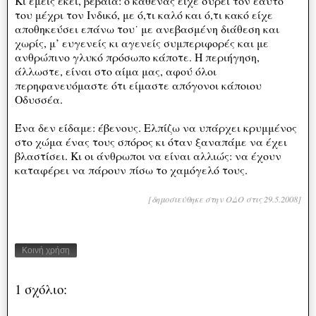
Κι εμείς εκεί, βέβαια: ο καθένας είχε σύρει τον εαυτό
του μέχρι τον Ινδικό, με ό,τι καλό και ό,τι κακό είχε
αποθηκεύσει επάνω του˙ με ανεβασμένη διάθεση και
χωρίς, μ’ ευγενείς κι αγενείς συμπεριφορές και με
ανθρώπινο γλυκό πρόσωπο κάποτε. Η περιήγηση,
άλλωστε, είναι στο αίμα μας, αφού όλοι
περηφανευόμαστε ότι είμαστε απόγονοι κάποιου
Οδυσσέα.
Ένα δεν είδαμε: έβενους. Ελπίζω να υπάρχει κρυμμένος
στο χώμα ένας τους σπόρος κι όταν ξαναπάμε να έχει
βλαστίσει. Κι οι άνθρωποι να είναι αλλιώς: να έχουν
καταφέρει να πάρουν πίσω το χαμόγελό τους.
[δημοσιεύθηκε στην ΟΔΟ στις 29.5.2008]
Κοινή χρήση
1 σχόλιο: