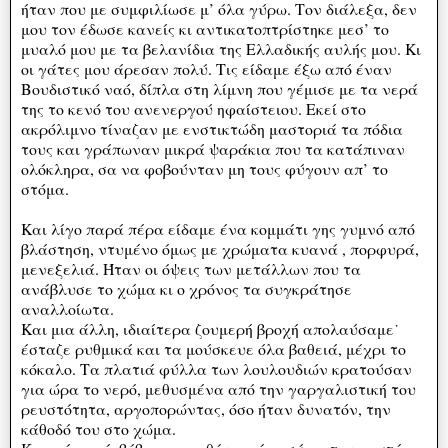
ήταν που με συμφιλίωσε μ’ όλα γύρω. Τον διάλεξα, δεν
μου τον έδωσε κανείς κι αντικατοπτρίστηκε μεσ’ το
μυαλό μου με τα βελανίδια της Ελλαδικής αυλής μου. Κι
οι γάτες μου άρεσαν πολύ. Τις είδαμε έξω από έναν
Βουδιστικό ναό, δίπλα στη λίμνη που γέμισε με τα νερά
της το κενό του ανενεργού ηφαίστειου. Εκεί στο
ακρόλιμνο τίναζαν με ενστικτώδη μαστοριά τα πόδια
τους και γράπωναν μικρά ψαράκια που τα κατάπιναν
ολόκληρα, σα να φοβούνταν μη τους φύγουν απ’ το
στόμα.
Και λίγο παρά πέρα είδαμε ένα κομμάτι γης γυμνό από
βλάστηση, ντυμένο όμως με χρώματα κυανά , πορφυρά,
μενεξελιά. Ήταν οι όψεις των μετάλλων που τα
ανάβλυσε το χώμα κι ο χρόνος τα συγκράτησε
αναλλοίωτα.
Και μια άλλη, ιδιαίτερα ζουμερή βροχή απολαύσαμε˙
έσταζε ρυθμικά και τα μούσκευε όλα βαθειά, μέχρι το
κόκαλο. Τα πλατιά φύλλα των λουλουδιών κρατούσαν
για ώρα το νερό, μεθυσμένα από την γαργαλιστική του
ρευστότητα, αργοπορώντας, όσο ήταν δυνατόν, την
κάθοδό του στο χώμα.