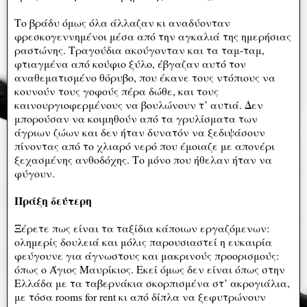
Το βράδυ όμως όλα άλλαζαν κι αναδύονταν
φρεσκογεννημένοι μέσα από την αγκαλιά της ημερήσιας
ραστώνης. Τραγούδια ακούγονταν και τα ταμ-ταμ,
φτιαγμένα από κούφιο ξύλο, έβγαζαν αυτό τον
αναθεματισμένο θόρυβο, που έκανε τους ντόπιους να
κουνούν τους γοφούς πέρα δώθε, και τους
καινουργιοφερμένους να βουλώνουν τ’ αυτιά. Δεν
μπορούσαν να κοιμηθούν από τα γρυλίσματα των
άγριων ζώων και δεν ήταν δυνατόν να ξεδιψάσουν
πίνοντας από το χλιαρό νερό που έμοιαζε με απονέρι
ξεχασμένης ανθοδόχης. Το μόνο που ήθελαν ήταν να
φύγουν.
Πράξη δεύτερη
Ξέρετε πως είναι τα ταξίδια κάποιων εργαζόμενων:
ολημερίς δουλειά και μόλις παρουσιαστεί η ευκαιρία
φεύγουνε για άγνωστους και μακρινούς προορισμούς:
όπως ο Άγιος Μαυρίκιος. Εκεί όμως δεν είναι όπως στην
Ελλάδα με τα ταβερνάκια σκορπισμένα στ’ ακρογιάλια,
με τόσα rooms for rent κι από δίπλα να ξεφυτρώνουν