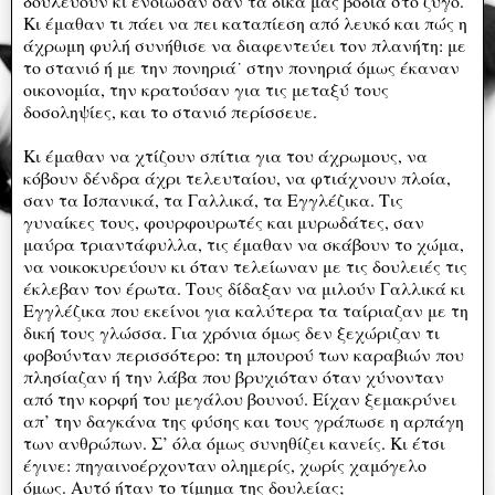
δουλεύουν κι ένοιωσαν σαν τα δικά μας βόδια στο ζυγό.
Κι έμαθαν τι πάει να πει καταπίεση από λευκό και πώς η
άχρωμη φυλή συνήθισε να διαφεντεύει τον πλανήτη: με
το στανιό ή με την πονηριά˙ στην πονηριά όμως έκαναν
οικονομία, την κρατούσαν για τις μεταξύ τους
δοσοληψίες, και το στανιό περίσσευε.
Κι έμαθαν να χτίζουν σπίτια για του άχρωμους, να
κόβουν δένδρα άχρι τελευταίου, να φτιάχνουν πλοία,
σαν τα Ισπανικά, τα Γαλλικά, τα Εγγλέζικα. Τις
γυναίκες τους, φουρφουρωτές και μυρωδάτες, σαν
μαύρα τριαντάφυλλα, τις έμαθαν να σκάβουν το χώμα,
να νοικοκυρεύουν κι όταν τελείωναν με τις δουλειές τις
έκλεβαν τον έρωτα. Τους δίδαξαν να μιλούν Γαλλικά κι
Εγγλέζικα που εκείνοι για καλύτερα τα ταίριαζαν με τη
δική τους γλώσσα. Για χρόνια όμως δεν ξεχώριζαν τι
φοβούνταν περισσότερο: τη μπουρού των καραβιών που
πλησίαζαν ή την λάβα που βρυχιόταν όταν χύνονταν
από την κορφή του μεγάλου βουνού. Είχαν ξεμακρύνει
απ’ την δαγκάνα της φύσης και τους γράπωσε η αρπάγη
των ανθρώπων. Σ’ όλα όμως συνηθίζει κανείς. Κι έτσι
έγινε: πηγαινοέρχονταν ολημερίς, χωρίς χαμόγελο
όμως. Αυτό ήταν το τίμημα της δουλείας;