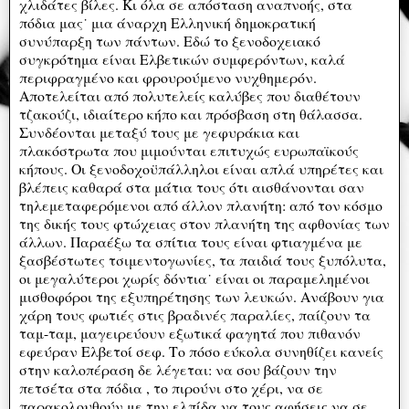
χλιδάτες βίλες. Κι όλα σε απόσταση αναπνοής, στα
πόδια μας˙ μια άναρχη Ελληνική δημοκρατική
συνύπαρξη των πάντων. Εδώ το ξενοδοχειακό
συγκρότημα είναι Ελβετικών συμφερόντων, καλά
περιφραγμένο και φρουρούμενο νυχθημερόν.
Αποτελείται από πολυτελείς καλύβες που διαθέτουν
τζακούζι, ιδιαίτερο κήπο και πρόσβαση στη θάλασσα.
Συνδέονται μεταξύ τους με γεφυράκια και
πλακόστρωτα που μιμούνται επιτυχώς ευρωπαϊκούς
κήπους. Οι ξενοδοχοϋπάλληλοι είναι απλά υπηρέτες και
βλέπεις καθαρά στα μάτια τους ότι αισθάνονται σαν
τηλεμεταφερόμενοι από άλλον πλανήτη: από τον κόσμο
της δικής τους φτώχειας στον πλανήτη της αφθονίας των
άλλων. Παραέξω τα σπίτια τους είναι φτιαγμένα με
ξασβέστωτες τσιμεντογωνίες, τα παιδιά τους ξυπόλυτα,
οι μεγαλύτεροι χωρίς δόντια˙ είναι οι παραμελημένοι
μισθοφόροι της εξυπηρέτησης των λευκών. Ανάβουν για
χάρη τους φωτιές στις βραδινές παραλίες, παίζουν τα
ταμ-ταμ, μαγειρεύουν εξωτικά φαγητά που πιθανόν
εφεύραν Ελβετοί σεφ. Το πόσο εύκολα συνηθίζει κανείς
στην καλοπέραση δε λέγεται: να σου βάζουν την
πετσέτα στα πόδια , το πιρούνι στο χέρι, να σε
παρακολουθούν με την ελπίδα να τους αφήσεις να σε