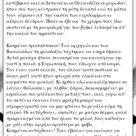
κατέβηκαν εκεί οι Ισπανοί κι οι Ολλανδέζοι οι μυρωδιές
ήταν που τους κέντρισαν τη μύτη δυνατά ενώ τα μάτια
τους γέμισαν απ’ την εικόνα των ευρύκορμων κι
αψηλών δένδρων. Ήσαν οι έβενοι˙ το χρώμα τους ίδιο
σκοτεινό με τη μαυριδερή γης που βγήκε λιπασμένη απ’
την κοιλιά του ηφαίστειου.
Καημένοι πρωτοάποικοι! Των αρχηγών και των
Βασιλιάδων τη φιλοδοξία τάχτηκαν να υπηρετήσουν.
Αυτοί μονάχα ήτανε πεινασμένοι για καινούργια γης
γιατί η παλιά, η Ευρωπαϊκή, τους έδιωχνε από καιρό.
Τον έναν γιατί έκλεψε, τον άλλον γιατί σκότωσε κι
όλους μαζί γιατί ήταν φτωχοί στα υλικά και στο
κουμάντο του μυαλού. Κι ήρθαν εδώ και κολύμπησαν σε
λάγνες θάλασσες, με πλήθος ψάρια, διακοσμημένες με
κοράλλια που μπλέκονταν μεταξύ τους, εκεί, γύρω απ’
τις ακτές κι έκαναν έναν φράχτη μακρύ και
στριφογυριστό για να μην φτάνει το μεγάλο κύμα τη
στεριά. Οι αυτόχθονες, νησιώτες με μαύρο δέρμα, καλά
προφυλαγμένοι από του ήλιου τα φιλιά, τους κοίταζαν
με χάζι στην αρχή κι αργότερα με φόβο.
Καημένοι αυτόχθονες! Τους έβαλαν για εκείνους να