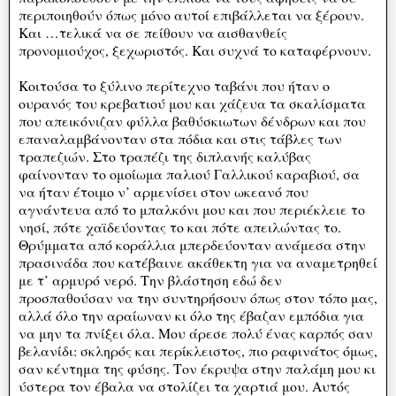
περιποιηθούν όπως μόνο αυτοί επιβάλλεται να ξέρουν.
Και …τελικά να σε πείθουν να αισθανθείς
προνομιούχος, ξεχωριστός. Και συχνά το καταφέρνουν.
Κοιτούσα το ξύλινο περίτεχνο ταβάνι που ήταν ο
ουρανός του κρεβατιού μου και χάζευα τα σκαλίσματα
που απεικόνιζαν φύλλα βαθύσκιωτων δένδρων και που
επαναλαμβάνονταν στα πόδια και στις τάβλες των
τραπεζιών. Στο τραπέζι της διπλανής καλύβας
φαίνονταν το ομοίωμα παλιού Γαλλικού καραβιού, σα
να ήταν έτοιμο ν’ αρμενίσει στον ωκεανό που
αγνάντευα από το μπαλκόνι μου και που περιέκλειε το
νησί, πότε χαϊδεύοντας το και πότε απειλώντας το.
Θρύμματα από κοράλλια μπερδεύονταν ανάμεσα στην
πρασινάδα που κατέβαινε ακάθεκτη για να αναμετρηθεί
με τ’ αρμυρό νερό. Την βλάστηση εδώ δεν
προσπαθούσαν να την συντηρήσουν όπως στον τόπο μας,
αλλά όλο την αραίωναν κι όλο της έβαζαν εμπόδια για
να μην τα πνίξει όλα. Μου άρεσε πολύ ένας καρπός σαν
βελανίδι: σκληρός και περίκλειστος, πιο ραφινάτος όμως,
σαν κέντημα της φύσης. Τον έκρυψα στην παλάμη μου κι
ύστερα τον έβαλα να στολίζει τα χαρτιά μου. Αυτός