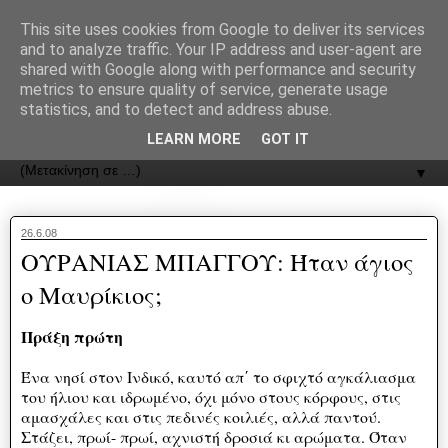
recJPp8XvMXop0y2Y7vHbTA_Phw
This site uses cookies from Google to deliver its services
and to analyze traffic. Your IP address and user-agent are
ΟΔΟΣ
shared with Google along with performance and security
metrics to ensure quality of service, generate usage
statistics, and to detect and address abuse.
Εφημερίδα της Καστοριάς | ODOS Newspaper of Castoria
LEARN MORE
GOT IT
▼
26.6.08
ΟΥΡΑΝΙΑΣ ΜΠΑΓΓΟΥ: Ήταν άγιος
ο Μαυρίκιος;
Πράξη πρώτη
Ένα νησί στον Ινδικό, καυτό απ΄ το σφιχτό αγκάλιασμα
του ήλιου και ιδρωμένο, όχι μόνο στους κόρφους, στις
αμασχάλες και στις πεδινές κοιλιές, αλλά παντού.
Στάζει, πρωί- πρωί, αχνιστή δροσιά κι αρώματα. Όταν