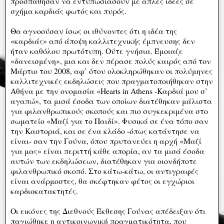
προσπάθησαν να εντυπωσιάσουν με απλές ιδέες σε
σχήμα καρδιάς φωτός και πυρός.
Θα αγνοούσαν ίσως οι ιθύνοντες ότι η ιδέα της
«καρδιάς» από άποψη καλλιτεχνικής έμπνευσης δεν
ήταν καθόλου πρωτότυπη. Ούτε γνήσια. Έμοιαζε
«δανεισμένη», μια και δεν πέρασε πολύς καιρός από τον
Μάρτιο του 2008, αφ’ ότου ολοκληρώθηκαν οι πολύμηνες
καλλιτεχνικές εκδηλώσεις που πραγματοποιήθηκαν στην
Αθήνα με την ονομασία «Ηearts in Athens -Καρδιά μου σ’
αγαπώ», τα μισά έσοδα των οποίων διατέθηκαν μάλιστα
για φιλανθρωπικούς σκοπούς και πιο συγκεκριμένα στο
σωματείο «Μαζί για το Παιδί». Φυσικά σε ένα τόπο σαν
την Καστοριά, και σε ένα κλάδο -όπως κατάντησε να
είναι- σαν την Γούνα, όπου πρυτανεύει η αρχή «Μαζί
για μας» είναι περιττή κάθε απορία, αν τα μισά έσοδα
αυτών των εκδηλώσεων, διατέθηκαν για οιονδήποτε
φιλανθρωπικό σκοπό. Στο κάτω-κάτω, οι αντιγραφές
είναι ανάρμοστες, θα σκέφτηκαν φέτος οι εγχώριοι
καρδιοκατακτητές.
Οι εικόνες της Διεθνούς Έκθεσης Γούνας απέδειξαν ότι
παγιώθηκε η αντικοινωνική πραγματικότητα, που