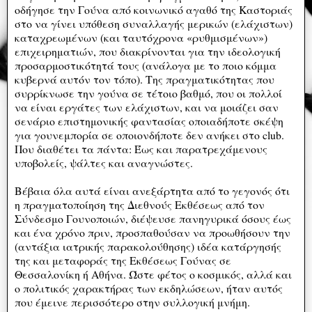
οδήγησε την Γούνα από κοινωνικό αγαθό της Καστοριάς
στο να γίνει υπόθεση συναλλαγής μερικών (ελάχιστων)
καταχρεωμένων (και ταυτόχρονα «ρυθμισμένων»)
επιχειρηματιών, που διακρίνονται για την ιδεολογική
προσαρμοστικότητά τους (ανάλογα με το ποιο κόμμα
κυβερνά αυτόν τον τόπο). Της πραγματικότητας που
συρρίκνωσε την γούνα σε τέτοιο βαθμό, που οι πολλοί
να είναι εργάτες των ελάχιστων, και να μοιάζει σαν
σενάριο επιστημονικής φαντασίας οποιαδήποτε σκέψη
για γουνεμπορία σε οποιονδήποτε δεν ανήκει στο club.
Που διαθέτει τα πάντα: Έως και παρατρεχάμενους
υποβολείς, ψάλτες και αναγνώστες.
Βέβαια όλα αυτά είναι ανεξάρτητα από το γεγονός ότι
η πραγματοποίηση της Διεθνούς Εκθέσεως από τον
Σύνδεσμο Γουνοποιών, διέψευσε πανηγυρικά όσους έως
και ένα χρόνο πριν, προσπαθούσαν να προωθήσουν την
(αντάξια ιατρικής παρακολούθησης) ιδέα κατάργησής
της και μεταφοράς της Εκθέσεως Γούνας σε
Θεσσαλονίκη ή Αθήνα. Ώστε φέτος ο κοσμικός, αλλά και
ο πολιτικός χαρακτήρας των εκδηλώσεων, ήταν αυτός
που έμεινε περισσότερο στην συλλογική μνήμη.