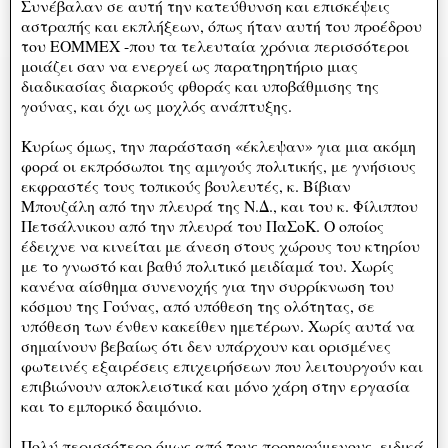
Συνέβαλαν σε αυτή την κατεύθυνση και επισκέψεις
αστραπής και εκπλήξεων, όπως ήταν αυτή του προέδρου
του ΕΟΜΜΕΧ -που τα τελευταία χρόνια περισσότεροι
μοιάζει σαν να ενεργεί ως παρατηρητήριο μιας
διαδικασίας διαρκούς φθοράς και υποβάθμισης της
γούνας, και όχι ως μοχλός ανάπτυξης.
Κυρίως όμως, την παράσταση «έκλεψαν» για μια ακόμη
φορά οι εκπρόσωποι της αμιγούς πολιτικής, με γνήσιους
εκφραστές τους τοπικούς βουλευτές, κ. Βίβιαν
Μπουζάλη από την πλευρά της Ν.Δ., και του κ. Φίλιππου
Πετσάλνικου από την πλευρά του ΠαΣοΚ. Ο οποίος
έδειχνε να κινείται με άνεση στους χώρους του κτηρίου
με το γνωστό και βαθύ πολιτικό μειδίαμά του. Χωρίς
κανένα αίσθημα συνενοχής για την συρρίκνωση του
κόσμου της Γούνας, από υπόθεση της ολότητας, σε
υπόθεση των ένθεν κακείθεν ημετέρων. Χωρίς αυτά να
σημαίνουν βεβαίως ότι δεν υπάρχουν και ορισμένες
φωτεινές εξαιρέσεις επιχειρήσεων που λειτουργούν και
επιβιώνουν αποκλειστικά και μόνο χάρη στην εργασία
και το εμπορικό δαιμόνιο.
Πολύ περισσότερο όμως από τους προηγούμενους, ειδικά