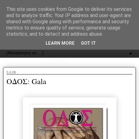
recJPp8XvMXop0y2Y7vHbTA_Phw
This site uses cookies from Google to deliver its services
and to analyze traffic. Your IP address and user-agent are
ΟΔΟΣ
shared with Google along with performance and security
metrics to ensure quality of service, generate usage
statistics, and to detect and address abuse.
Εφημερίδα της Καστοριάς | ODOS Newspaper of Castoria
LEARN MORE
GOT IT
▼
5.6.08
ΟΔΟΣ: Gala