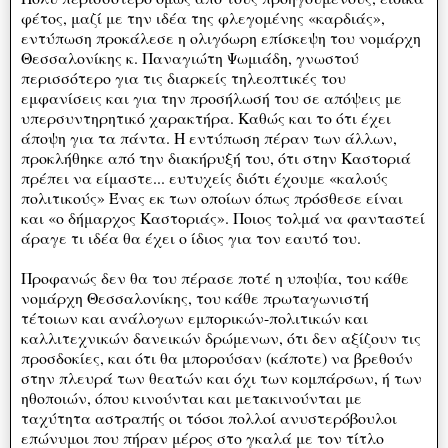
φέτος, μαζί με την ιδέα της φλεγομένης «καρδιάς»,
εντύπωση προκάλεσε η ολιγόωρη επίσκεψη του νομάρχη
Θεσσαλονίκης κ. Παναγιώτη Ψωμιάδη, γνωστού
περισσότερο για τις διαρκείς τηλεοπτικές του
εμφανίσεις και για την προσήλωσή του σε απόψεις με
υπερσυντηρητικό χαρακτήρα. Καθώς και το ότι έχει
άποψη για τα πάντα. Η εντύπωση πέραν των άλλων,
προκλήθηκε από την διακήρυξή του, ότι στην Καστοριά
πρέπει να είμαστε... ευτυχείς διότι έχουμε «καλούς
πολιτικούς» Ένας εκ των οποίων όπως πρόσθεσε είναι
και «ο δήμαρχος Καστοριάς». Ποιος τολμά να φανταστεί
άραγε τι ιδέα θα έχει ο ίδιος για τον εαυτό του.
Προφανώς δεν θα του πέρασε ποτέ η υποψία, του κάθε
νομάρχη Θεσσαλονίκης, του κάθε πρωταγωνιστή
τέτοιων και ανάλογων εμπορικών-πολιτικών και
καλλιτεχνικών δανεικών δρώμενων, ότι δεν αξίζουν τις
προσδοκίες, και ότι θα μπορούσαν (κάποτε) να βρεθούν
στην πλευρά των θεατών και όχι των κομπάρσων, ή των
ηθοποιών, όπου κινούνται και μετακινούνται με
ταχύτητα αστραπής οι τόσοι πολλοί ανυστερόβουλοι
επώνυμοι που πήραν μέρος στο γκαλά με τον τίτλο