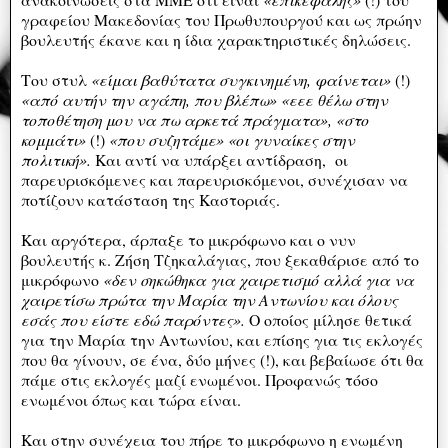
γραφείου Μακεδονίας του Πρωθυπουργού και ως πρώην
βουλευτής έκανε και η ίδια χαρακτηριστικές δηλώσεις.
Του στυλ
«είμαι βαθύτατα συγκινημένη, φαίνεται»
(!)
«από αυτήν την αγάπη, που βλέπω» «εεε θέλω στην
τοποθέτηση μου να πω αρκετά πράγματα», «στο
κομμάτι»
(!)
«που συζητάμε» «οι γυναίκες στην
πολιτική».
Και αντί να υπάρξει αντίδραση, οι
παρευρισκόμενες και παρευρισκόμενοι, συνέχισαν να
ποτίζουν κατάσταση της Καστοριάς.
Και αργότερα, άρπαξε το μικρόφωνο και ο νυν
βουλευτής κ. Ζήση Τζηκαλάγιας, που ξεκαθάρισε από το
μικρόφωνο
«δεν σηκώθηκα για χαιρετισμό αλλά για να
χαιρετίσω πρώτα την Μαρία την Αντωνίου και όλους
εσάς που είστε εδώ παρόντες».
Ο οποίος μίλησε θετικά
για την Μαρία την Αντωνίου, και επίσης για τις εκλογές
που θα γίνουν, σε ένα, δύο μήνες (!), και βεβαίωσε ότι θα
πάμε στις εκλογές μαζί ενωμένοι. Προφανώς τόσο
ενωμένοι όπως και τώρα είναι.
Και στην συνέχεια του πήρε το μικρόφωνο η ενωμένη