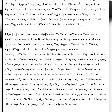
Ζήσης Τζηκαλάγιας, βουλευτής της Νέας Δημοκρατίας
(για δύο θητείες και ως εκ τούτου έμπειρος), διάλεξε την
δήλωση
«Ο πόνος από το σιδηροδρομικό δυστύχημα
παραμένει, αλλά η ζωή συνεχίζεται»·
μια δήλωση που
διατηρείται στην ιστοσελίδα του βουλευτή.
Όχι βέβαια για να συμβεί κάτι το συνταρακτικό και
κοσμογονικό στην Καστοριά για το γενικό καλό. Αλλά
για να παρουσιάσει ο ίδιος τις σημαντικές πολιτικές
δραστηριότητές του το διήμερο εκείνο -που
πραγματοποιήθηκε και το τρισάγιο στα Τέμπη:
«Ο πόνος
από το σιδηροδρομικό δυστύχημα παραμένει, αλλά η ζωή
συνεχίζεται. Το τελευταίο διήμερα παραβρέθηκα: 1)
στην υποδοχή και φιλοξενία 15 μαθητών του Ιδιωτικού
Επαγγελματικού Ναυτικού Λυκείου της Χίου 2) στην
εκδήλωση του Παραρτήματος Καστοριάς της Ελληνικής
Μαθηματικής Εταιρείας 3) στην εκδήλωση για την Ημέρα
της Γυναίκας του Συλλόγου Πευκοφύτου με ομιλήτριες
επιστήμονες του Κέντρου Συμβουλευτικής Γυναικών του
Δήμου και βεβαίως 4) στον χορό του Αγροτικού Συλλόγου
Φυτικής Παραγωγής Άργους Ορεστικού».