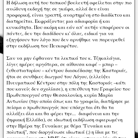
Η δήλωση αυτή του τοπικού βουλευτή οφείλεται στην πιο
ανώδυνη εκδοχή της σε γκάφα, αλλά δεν είναι
προφορική, είναι γραπτή, αναρτημένη στο διαδίκτυο και
διατηρείται. Εκφράζοντας μια αδιαφορία ή και
κυνικότητα. Που ακόμη και εάν απ’ αυτήν υποφέρουν οι
πάντες, δεν την διαδίδουν κι' όλας, ειδικά για να
εξηγήσουν τον λόγο που δεν αρνήθηκε να παρευρεθεί
στην εκδήλωση του Πευκοφύτου.
Σαν να μην έφθαναν τα λεκτικά του κ. Τζηκαλάγια,
λίγες ημέρες αργότερα, σε αίθουσα καφέ – μπαρ –
ζυθεστιατορίου – κέντρου διασκέδασης της Καστοριάς,
ήτοι σε συνθήκες διωγμού του Λόγου, (ελλείψει
Πνευματικού Κέντρου στην πόλη της Καστοριάς –κάτι
που κανείς δεν σχολίασε), η υπεύθυνη του Γραφείου του
Πρωθυπουργού στην Θεσσαλονίκη, κυρία Μαρία
Αντωνίου (την οποία όπως και το γραφείο, διατήρησε με
πείσμα ο πρωθυπουργός που υπόσχεται ότι θα τα
αλλάξει όλα και θα φέρει την... διαφάνεια και την
ψηφιακή Ελλάδα), σε ιδιωτική εκδήλωση αφιερωμένη
στην Ημέρα της Γυναίκας με θέμα "Γυναίκα και
πολιτική", που διοργάνωσε ιδιωτικά (;) η ίδια με τις
ανακοινώσεις στα ΜΜΕ ότι είναι
«επικεφαλής»
(!) του