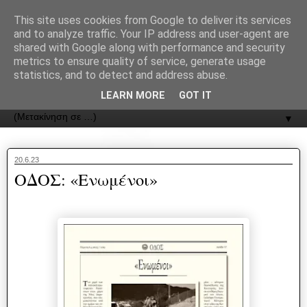
recJPp8XvMXop0y2Y7vHbTA_Phw
This site uses cookies from Google to deliver its services
and to analyze traffic. Your IP address and user-agent are
ΟΔΟΣ
shared with Google along with performance and security
metrics to ensure quality of service, generate usage
statistics, and to detect and address abuse.
Εφημερίδα της Καστοριάς | ODOS Newspaper of Castoria
LEARN MORE
GOT IT
▼
20.6.23
ΟΔΟΣ: «Ενωμένοι»