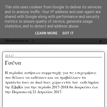
recJPp8XvMXop0y2Y7vHbTA_Phw
This site uses cookies from Google to deliver its services
and to analyze traffic. Your IP address and user-agent are
ΟΔΟΣ
shared with Google along with performance and security
metrics to ensure quality of service, generate usage
statistics, and to detect and address abuse.
Εφημερίδα της Καστοριάς | ODOS Newspaper of Castoria
LEARN MORE
GOT IT
▼
15.4.17
Γούνα
Η περίοδος αιτήσεων συμμετοχής για τις επιχειρήσεις
που θέλουν να εκθέσουν και να προβάλλουν τα
προϊόντα τους σε δικό τους χώρο εντός του εκθετηρίου
της ΕΔηΚα για την περίοδο 2017-2018 θα διαρκέσει έως
την Παρασκευή 21 Απριλίου 2017.