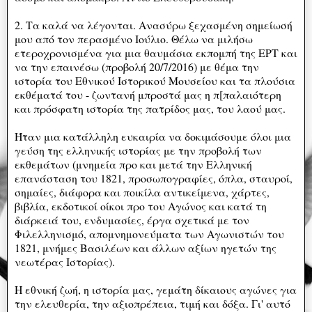
2. Τα καλά να λέγονται. Ανασύρω ξεχασμένη σημείωσή
μου από τον περασμένο Ιούλιο. Θέλω να μιλήσω
ετεροχρονισμένα για μια θαυμάσια εκπομπή της ΕΡΤ και
να την επαινέσω (προβολή 20/7/2016) με θέμα την
ιστορία του Εθνικού Ιστορικού Μουσείου και τα πλούσια
εκθέματά του - ζωντανή μπροστά μας η π[παλαιότερη
και πρόσφατη ιστορία της πατρίδος μας, του λαού μας.
Ήταν μια κατάλληλη ευκαιρία να δοκιμάσουμε όλοι μια
γεύση της ελληνικής ιστορίας με την προβολή των
εκθεμάτων (μνημεία προ και μετά την Ελληνική
επανάσταση του 1821, προσωπογραφίες, όπλα, σταυροί,
σημαίες, διάφορα και ποικίλα αντικείμενα, χάρτες,
βιβλία, εκδοτικοί οίκοι προ του Αγώνος και κατά τη
διάρκειά του, ενδυμασίες, έργα σχετικά με τον
Φιλελληνισμό, απομνημονεύματα των Αγωνιστών του
1821, μνήμες Βασιλέων και άλλων αξίων ηγετών της
νεωτέρας Ιστορίας).
Η εθνική ζωή, η ιστορία μας, γεμάτη δίκαιους αγώνες για
την ελευθερία, την αξιοπρέπεια, τιμή και δόξα. Γι' αυτό