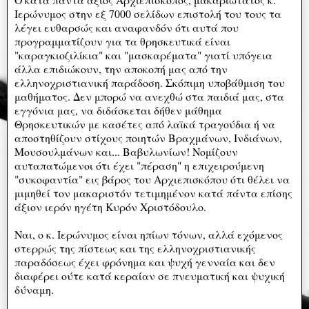
Ιερώνυμος στην εξ 7000 σελίδων επιστολή του τους τα
λέγει ευθαρσώς και αναφανδόν ότι αυτά που
προγραμματίζουν για τα θρησκευτικά είναι
"καραγκιοζιλίκια" και "μασκαρέματα" γιατί υπόγεια
άλλα επιδιώκουν, την αποκοπή μας από την
ελληνοχριστιανική παράδοση. Σκόπιμη υποβάθμιση του
μαθήματος. Δεν μπορώ να ανεχθώ στα παιδιά μας, στα
εγγόνια μας, να διδάσκεται δήθεν μάθημα
Θρησκευτικών με κασέτες από λαϊκά τραγούδια ή να
αποστηθίζουν στίχους ποιητών Βραχμάνων, Ινδιάνων,
Μουσουλμάνων και... Βαβυλωνίων! Νομίζουν
αυταπατώμενοι ότι έχει "πέραση" η επιχειρούμενη
"συκοφαντία" εις βάρος του Αρχιεπισκόπου ότι θέλει να
μιμηθεί τον μακαριστόν τετιμημένον κατά πάντα επίσης
άξιον ιερόν ηγέτη Κυρόν Χριστόδουλο.
Ναι, ο κ. Ιερώνυμος είναι ηπίων τόνων, αλλά εχόμενος
στερρώς της πίστεως και της ελληνοχριστιανικής
παραδόσεως έχει φρόνημα και ψυχή γενναία και δεν
διαφέρει ούτε κατά κεραίαν σε πνευματική και ψυχική
δύναμη.