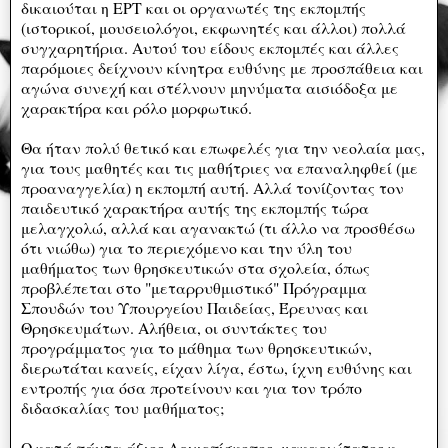
δικαιούται η ΕΡΤ και οι οργανωτές της εκπομπής
(ιστορικοί, μουσειολόγοι, εκφωνητές και άλλοι) πολλά
συγχαρητήρια. Αυτού του είδους εκπομπές και άλλες
παρόμοιες δείχνουν κίνητρα ευθύνης με προσπάθεια και
αγώνα συνεχή και στέλνουν μηνύματα αισιόδοξα με
χαρακτήρα και ρόλο μορφωτικό.
Θα ήταν πολύ θετικό και επωφελές για την νεολαία μας,
για τους μαθητές και τις μαθήτριες να επαναληφθεί (με
προαναγγελία) η εκπομπή αυτή. Αλλά τονίζοντας τον
παιδευτικό χαρακτήρα αυτής της εκπομπής τώρα
μελαγχολώ, αλλά και αγανακτώ (τι άλλο να προσθέσω
ότι νιώθω) για το περιεχόμενο και την ύλη του
μαθήματος των θρησκευτικών στα σχολεία, όπως
προβλέπεται στο "μεταρρυθμιστικό" Πρόγραμμα
Σπουδών του Υπουργείου Παιδείας, Έρευνας και
Θρησκευμάτων. Αλήθεια, οι συντάκτες του
προγράμματος για το μάθημα των θρησκευτικών,
διερωτάται κανείς, είχαν λίγα, έστω, ίχνη ευθύνης και
εντροπής για όσα προτείνουν και για τον τρόπο
διδασκαλίας του μαθήματος;
Ο κατά πάντα άξιος Αρχιεπίσκοπος, μακαριώτατος κ.