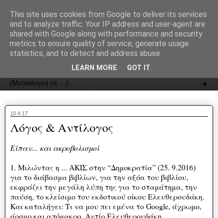
recJPp8XvMXop0y2Y7vHbTA_Phw
This site uses cookies from Google to deliver its services
and to analyze traffic. Your IP address and user-agent are
ΟΔΟΣ
shared with Google along with performance and security
metrics to ensure quality of service, generate usage
statistics, and to detect and address abuse.
Εφημερίδα της Καστοριάς | ODOS Newspaper of Castoria
LEARN MORE
GOT IT
▼
10.4.17
Λόγος & Αντίλογος
Είπαν... και ακροβολισμοί
1. Μιλώντας η ... ΑΚΙΣ στην “Δημοκρατία” (25. 9.2016)
για το διάβασμα βιβλίων, για την αξόα του βιβλίου,
εκφράζει την μεγάλη λύπη της για το σταμάτημα, την
παύση, το κλείσιμο του εκδοτικού οίκου Ελευθερουδάκη.
Και καταλήγει: Τι να μου πει εμένα το Google, άχρωμο,
άοσμο και απόμακρο. Αντίο Ελευθερουδάκη.