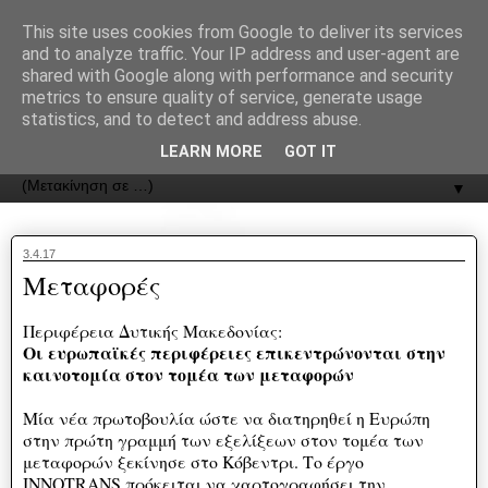
recJPp8XvMXop0y2Y7vHbTA_Phw
This site uses cookies from Google to deliver its services
and to analyze traffic. Your IP address and user-agent are
ΟΔΟΣ
shared with Google along with performance and security
metrics to ensure quality of service, generate usage
statistics, and to detect and address abuse.
Εφημερίδα της Καστοριάς | ODOS Newspaper of Castoria
LEARN MORE
GOT IT
▼
3.4.17
Μεταφορές
Περιφέρεια Δυτικής Μακεδονίας:
Οι ευρωπαϊκές περιφέρειες επικεντρώνονται στην
καινοτομία στον τομέα των μεταφορών
Μία νέα πρωτοβουλία ώστε να διατηρηθεί η Ευρώπη
στην πρώτη γραμμή των εξελίξεων στον τομέα των
μεταφορών ξεκίνησε στο Κόβεντρι. Το έργο
INNOTRANS πρόκειται να χαρτογραφήσει την