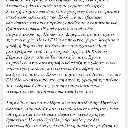
λυπημένος όταν έμαθε πως οι γερμανικές αρχές
Κατοχής, έχουν ήδη θέσει σε εφαρμογή ένα πρόγραμμα
σταδιακής απέλασης των Ελλήνων της εβραϊκής
κοινότητας και ότι οι πρώτες ομάδες των εκτοπισμένων,
βρίσκονται ήδη καθ’ οδόν στα στρατόπεδα
συγκέντρωσης της Πολωνίας. Σύμφωνα με τους όρους
της ανακωχής, όλοι οι Έλληνες πολίτες, χωρίς διακρίσεις,
φυλής ή θρησκείας, θα έπρεπε να τυγχάνουν ίσης
μεταχείρισης από τις κατοχικές αρχές. Οι Έλληνες
Εβραίοι έχουν αποδείξει την αξία τους. Έχουν
συμβάλλει στην οικονομική ανάπτυξη της χώρας, είναι
νομοταγείς πολίτες και κατανοούν πλήρως τα
καθήκοντά τους, ως Έλληνες. Έχουν κάνει θυσίες για την
Ελλάδα και ήταν πάντα στην πρώτη γραμμή της πάλης
του ελληνικού έθνους, για την υπεράσπιση των
αναφαίρετων ιστορικών δικαιωμάτων του.
Στην εθνική μας συνείδηση, όλα τα παιδιά της Μητέρας
Ελλάδας αποτελούν μια αναπόσπαστη ενότητα: είναι
ισότιμα μέλη του εθνικού σώματος, ανεξαρτήτως
θρησκείας. Η αγία Ορθόδοξη θρησκεία μας δεν
αναγνωρίζει ανώτερη ή κατώτερη ποιότητα με βάση τη