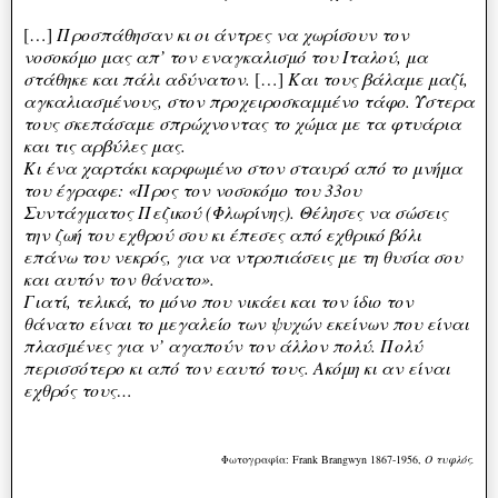
[…]
Προσπάθησαν κι οι άντρες να χωρίσουν τον
νοσοκόμο μας απ’ τον εναγκαλισμό του Ιταλού, μα
στάθηκε και πάλι αδύνατον.
[…]
Και τους βάλαμε μαζί,
αγκαλιασμένους, στον προχειροσκαμμένο τάφο. Ύστερα
τους σκεπάσαμε σπρώχνοντας το χώμα με τα φτυάρια
και τις αρβύλες μας.
Κι ένα χαρτάκι καρφωμένο στον σταυρό από το μνήμα
του έγραφε: «Προς τον νοσοκόμο του 33ου
Συντάγματος Πεζικού (Φλωρίνης). Θέλησες να σώσεις
την ζωή του εχθρού σου κι έπεσες από εχθρικό βόλι
επάνω του νεκρός, για να ντροπιάσεις με τη θυσία σου
και αυτόν τον θάνατο».
Γιατί, τελικά, το μόνο που νικάει και τον ίδιο τον
θάνατο είναι το μεγαλείο των ψυχών εκείνων που είναι
πλασμένες για ν’ αγαπούν τον άλλον πολύ. Πολύ
περισσότερο κι από τον εαυτό τους. Ακόμη κι αν είναι
εχθρός τους…
Φωτογραφία: Frank Brangwyn 1867-1956,
Ο τυφλός.