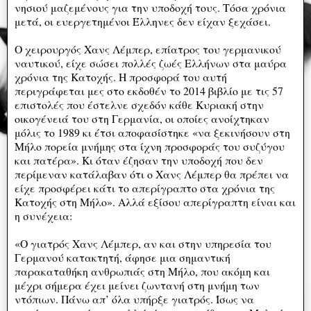
νησιού μαζεμένους για την υποδοχή τους. Τόσα χρόνια
μετά, οι ευεργετημένοι Έλληνες δεν είχαν ξεχάσει.
Ο χειρουργός Χανς Λέμπερ, επίατρος του γερμανικού
ναυτικού, είχε σώσει πολλές ζωές Ελλήνων στα μαύρα
χρόνια της Κατοχής. Η προσφορά του αυτή
περιγράφεται μες στο εκδοθέν το 2014 βιβλίο με τις 57
επιστολές που έστελνε σχεδόν κάθε Κυριακή στην
οικογένειά του στη Γερμανία, οι οποίες ανοίχτηκαν
μόλις το 1989 κι έτσι αποφασίστηκε «να ξεκινήσουν στη
Μήλο πορεία μνήμης στα ίχνη προσφοράς του συζύγου
και πατέρα». Κι όταν έζησαν την υποδοχή που δεν
περίμεναν κατάλαβαν ότι ο Χανς Λέμπερ θα πρέπει να
είχε προσφέρει κάτι το απερίγραπτο στα χρόνια της
Κατοχής στη Μήλο». Αλλά εξίσου απερίγραπτη είναι και
η συνέχεια:
«Ο γιατρός Χανς Λέμπερ, αν και στην υπηρεσία του
Γερμανού κατακτητή, άφησε μια σημαντική
παρακαταθήκη ανθρωπιάς στη Μήλο, που ακόμη και
μέχρι σήμερα έχει μείνει ζωντανή στη μνήμη των
ντόπιων. Πάνω απ’ όλα υπήρξε γιατρός. Ίσως να