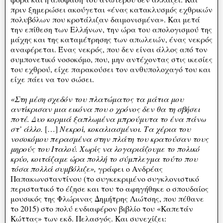
πριν ξημερώσει ακούγεται «ένας κατακλυσμός εχθρικών
πολυβόλων που κροτάλιζαν δαιμονισμένα». Και μετά
την επίθεση των Ελλήνων, την ώρα του απολογισμού της
μάχης και της καταμέτρησης των απωλειών, ένας νεκρός
αναφέρεται. Ένας νεκρός, που δεν είναι άλλος από τον
συμπονετικό νοσοκόμο, που, μην αντέχοντας στις ικεσίες
του εχθρού, είχε παρακούσει τον ανθυπολοχαγό του και
είχε πάει να τον σώσει.
«Στη μέση σχεδόν του πλατώματος τα μάτια μου
αντίκρισαν μια εικόνα που ο χρόνος δεν θα τη σβήσει
ποτέ. Δυο κορμιά ξαπλωμένα μπρούμυτα το ένα πάνω
στ’ άλλο.
[…]
Νεκροί, κοκαλιασμένοι. Τα χέρια του
νοσοκόμου περασμένα στην πλάτη του κρατούσαν τους
μηρούς του Ιταλού. Χωρίς να λογαριάζουμε το πολικό
κρύο, κοιτάζαμε ώρα πολλή το σύμπλεγμα τούτο που
τόσα πολλά συμβόλιζε»,
γράφει ο Ανδρέας
Παπακωνσταντίνου (το συγκεκριμένο συγκλονιστικό
περιστατικό το έζησε και του το αφηγήθηκε ο σπουδαίος
μουσικός της Φλώρινας Δημήτρης Λιώτσης, που πέθανε
το 2015) στο πολύ ενδιαφέρον βιβλίο του «Καπετάν
Κώττας» των εκδ. Πελασγός. Και συνεχίζει: