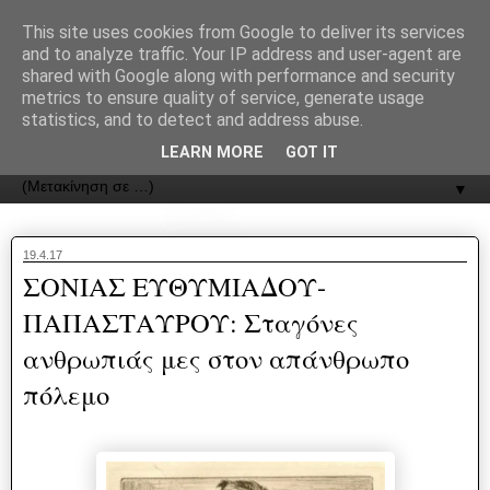
recJPp8XvMXop0y2Y7vHbTA_Phw
This site uses cookies from Google to deliver its services
and to analyze traffic. Your IP address and user-agent are
ΟΔΟΣ
shared with Google along with performance and security
metrics to ensure quality of service, generate usage
statistics, and to detect and address abuse.
Εφημερίδα της Καστοριάς | ODOS Newspaper of Castoria
LEARN MORE
GOT IT
▼
19.4.17
ΣΟΝΙΑΣ ΕΥΘΥΜΙΑΔΟΥ-
ΠΑΠΑΣΤΑΥΡΟΥ: Σταγόνες
ανθρωπιάς μες στον απάνθρωπο
πόλεμο