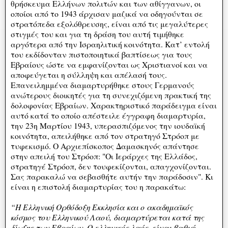
θρήσκευμα Ελλήνων πολιτών και των αθίγγανων, οι
οποίοι από το 1943 άρχισαν μαζικά να οδηγούνται σε
στρατόπεδα εξολόθρευσης, είναι από τις μεγαλύτερες
στιγμές του και για τη δράση του αυτή τιμήθηκε
αργότερα από την Ισραηλιτική κοινότητα. Κατ’ εντολή
του εκδίδονταν πιστοποιητικά βαπτίσεως για τους
Εβραίους ώστε να εμφανίζονται ως Χριστιανοί και να
αποφεύγεται η σύλληψη και απέλασή τους.
Επανειλημμένα διαμαρτυρήθηκε στους Γερμανούς
ανώτερους διοικητές για τη συνεχιζόμενη πρακτική της
δολοφονίας Εβραίων. Χαρακτηριστικό παράδειγμα είναι
αυτό κατά το οποίο απέστειλε έγγραφη διαμαρτυρία,
την 23η Μαρτίου 1943, υπερασπιζόμενος την ιουδαϊκή
κοινότητα, απειλήθηκε από τον στρατηγό Στρόοπ με
τυφεκισμό. Ο Αρχιεπίσκοπος Δαμασκηνός απάντησε
στην απειλή του Στρόοπ: "Οι Ιεράρχες της Ελλάδος,
στρατηγέ Στρόοπ, δεν τουφεκίζονται, απαγχονίζονται.
Σας παρακαλώ να σεβασθήτε αυτήν την παράδοσιν". Κι
είναι η επιστολή διαμαρτυρίας του η παρακάτω:
“Η Ελληνική Ορθόδοξη Εκκλησία και ο ακαδημαϊκός
κόσμος του Ελληνικού Λαού, διαμαρτύρεται κατά της
δίωξης των Εβραίων. Ο ελληνικός λαός, είναι βαθιά