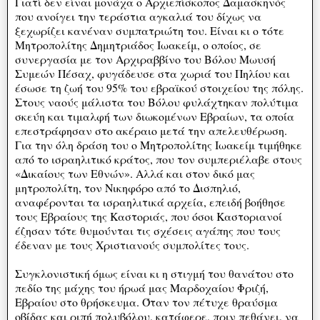
Γιατί δεν είναι μονάχα ο Αρχιεπίσκοπος Δαμασκηνός
που ανοίγει την τεράστια αγκαλιά του δίχως να
ξεχωρίζει κανέναν συμπατριώτη του. Είναι κι ο τότε
Μητροπολίτης Δημητριάδος Ιωακείμ, ο οποίος, σε
συνεργασία με τον Αρχιραββίνο του Βόλου Μωυσή
Συμεών Πέσαχ, φυγάδευσε στα χωριά του Πηλίου και
έσωσε τη ζωή του 95% του εβραϊκού στοιχείου της πόλης.
Στους ναούς μάλιστα του Βόλου φυλάχτηκαν πολύτιμα
σκεύη και τιμαλφή των διωκομένων Εβραίων, τα οποία
επεστράφησαν στο ακέραιο μετά την απελευθέρωση.
Για την όλη δράση του ο Μητροπολίτης Ιωακείμ τιμήθηκε
από το ισραηλιτικό κράτος, που τον συμπεριέλαβε στους
«Δικαίους των Εθνών». Αλλά και στον δικό μας
μητροπολίτη, τον Νικηφόρο από το Δισπηλιό,
αναφέρονται τα ισραηλιτικά αρχεία, επειδή βοήθησε
τους Εβραίους της Καστοριάς, που όσοι Καστοριανοί
έζησαν τότε θυμούνται τις σχέσεις αγάπης που τους
έδεναν με τους Χριστιανούς συμπολίτες τους.
Συγκλονιστική όμως είναι κι η στιγμή του θανάτου στο
πεδίο της μάχης του ήρωά μας Μαρδοχαίου Φριζή,
Εβραίου στο θρήσκευμα. Όταν τον πέτυχε θραύσμα
οβίδας και ριπή πολυβόλου, κατάφερε, πριν πεθάνει, να