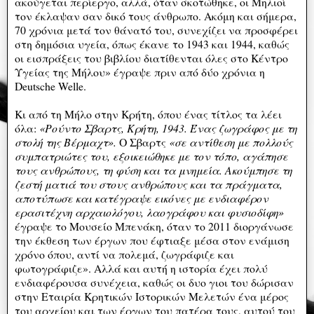
ακούγεται περίεργο, αλλά, όταν σκοτώθηκε, οι Μηλιοί
τον έκλαψαν σαν δικό τους άνθρωπο. Ακόμη και σήμερα,
70 χρόνια μετά τον θάνατό του, συνεχίζει να προσφέρει
στη δημόσια υγεία, όπως έκανε το 1943 και 1944, καθώς
οι εισπράξεις του βιβλίου διατίθενται όλες στο Κέντρο
Υγείας της Μήλου» έγραψε πριν από δύο χρόνια η
Deutsche Welle.
Κι από τη Μήλο στην Κρήτη, όπου ένας τίτλος τα λέει
όλα:
«Ρούντο Σβαρτς, Κρήτη, 1943. Ένας ζωγράφος με τη
στολή της Βέρμαχτ».
Ο Σβαρτς
«σε αντίθεση με πολλούς
συμπατριώτες του, εξοικειώθηκε με τον τόπο, αγάπησε
τους ανθρώπους, τη φύση και τα μνημεία. Ακούμπησε τη
ζεστή ματιά του στους ανθρώπους και τα πράγματα,
αποτύπωσε και κατέγραψε εικόνες με ενδιαφέρον
ερασιτέχνη αρχαιολόγου, λαογράφου και φυσιοδίφη»
έγραψε το Μουσείο Μπενάκη, όταν το 2011 διοργάνωσε
την έκθεση των έργων που έφτιαξε μέσα στον ενάμιση
χρόνο όπου, αντί να πολεμά, ζωγράφιζε και
φωτογράφιζε». Αλλά και αυτή η ιστορία έχει πολύ
ενδιαφέρουσα συνέχεια, καθώς οι δυο γιοι του δώρισαν
στην Εταιρία Κρητικών Ιστορικών Μελετών ένα μέρος
του αρχείου και των έργων του πατέρα τους, αυτού του