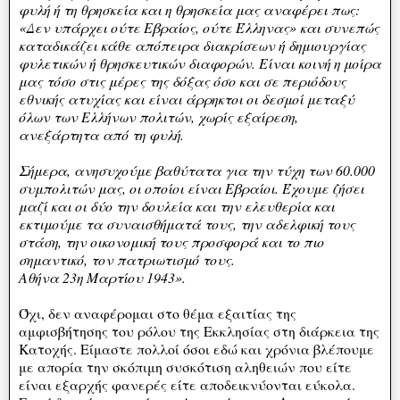
φυλή ή τη θρησκεία και η θρησκεία μας αναφέρει πως:
«Δεν υπάρχει ούτε Εβραίος, ούτε Έλληνας» και συνεπώς
καταδικάζει κάθε απόπειρα διακρίσεων ή δημιουργίας
φυλετικών ή θρησκευτικών διαφορών. Είναι κοινή η μοίρα
μας τόσο στις μέρες της δόξας όσο και σε περιόδους
εθνικής ατυχίας και είναι άρρηκτοι οι δεσμοί μεταξύ
όλων των Ελλήνων πολιτών, χωρίς εξαίρεση,
ανεξάρτητα από τη φυλή.
Σήμερα, ανησυχούμε βαθύτατα για την τύχη των 60.000
συμπολιτών μας, οι οποίοι είναι Εβραίοι. Έχουμε ζήσει
μαζί και οι δύο την δουλεία και την ελευθερία και
εκτιμούμε τα συναισθήματά τους, την αδελφική τους
στάση, την οικονομική τους προσφορά και το πιο
σημαντικό, τον πατριωτισμό τους.
Αθήνα 23η Μαρτίου 1943».
Όχι, δεν αναφέρομαι στο θέμα εξαιτίας της
αμφισβήτησης του ρόλου της Εκκλησίας στη διάρκεια της
Κατοχής. Είμαστε πολλοί όσοι εδώ και χρόνια βλέπουμε
με απορία την σκόπιμη συσκότιση αληθειών που είτε
είναι εξαρχής φανερές είτε αποδεικνύονται εύκολα.