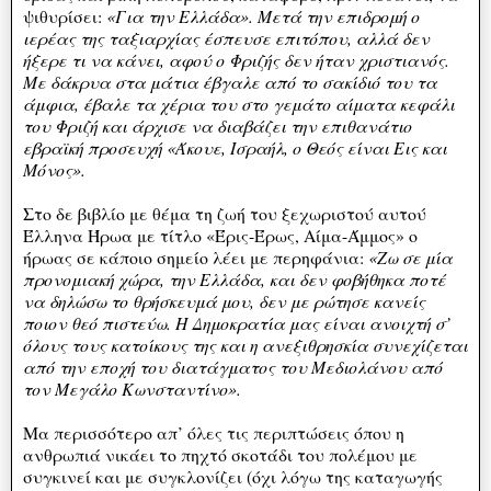
ψιθυρίσει:
«Για την Ελλάδα». Μετά την επιδρομή ο
ιερέας της ταξιαρχίας έσπευσε επιτόπου, αλλά δεν
ήξερε τι να κάνει, αφού ο Φριζής δεν ήταν χριστιανός.
Με δάκρυα στα μάτια έβγαλε από το σακίδιό του τα
άμφια, έβαλε τα χέρια του στο γεμάτο αίματα κεφάλι
του Φριζή και άρχισε να διαβάζει την επιθανάτιο
εβραϊκή προσευχή «Άκουε, Ισραήλ, ο Θεός είναι Εις και
Μόνος».
Στο δε βιβλίο με θέμα τη ζωή του ξεχωριστού αυτού
Έλληνα Ήρωα με τίτλο «Έρις-Έρως, Αίμα-Άμμος» ο
ήρωας σε κάποιο σημείο λέει με περηφάνια:
«Ζω σε μία
προνομιακή χώρα, την Ελλάδα, και δεν φοβήθηκα ποτέ
να δηλώσω το θρήσκευμά μου, δεν με ρώτησε κανείς
ποιον θεό πιστεύω. Η Δημοκρατία μας είναι ανοιχτή σ’
όλους τους κατοίκους της και η ανεξιθρησκία συνεχίζεται
από την εποχή του διατάγματος του Μεδιολάνου από
τον Μεγάλο Κωνσταντίνο».
Μα περισσότερο απ’ όλες τις περιπτώσεις όπου η
ανθρωπιά νικάει το πηχτό σκοτάδι του πολέμου με
συγκινεί και με συγκλονίζει (όχι λόγω της καταγωγής