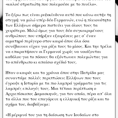
«καλού στρατιώτη που πολεμούσε με το πινέλο».
Το ξέρω πως είναι ριψοκίνδυνο αυτό που κάνω αυτήν τη
στιγμή: να μιλώ υπέρ δύο Γερμανών, ενώ η πλειονότητα
των Ελλήνων σήμερα πιστεύει για όλους τους τα
χειρότερα. Μιλώ όμως για τους δύο συγκεκριμένους
ανθρώπους που υπήρξαν εξαιρέσεις μες σ’ έναν
αιματηρό περίγυρο στον καιρό όπου όλα όσα
συνέβαιναν είχαν για ρίζα τους το μίσος. Και την τρέλα
να επικρατήσουν οι Γερμανοί χωρίς να νοιάζονται
καθόλου για το πόσους θα εξόντωναν πολεμώντας για
το απάνθρωπο κι απαίσιο σχέδιό τους.
Ήταν ο καιρός και τα χρόνια όπου στην Πατρίδα μας
συναντάμε πολλές περιπτώσεις Ελλήνων που τους
έγραψε η Ιστορία με τα πιο λαμπρά γράμματα για τις
λαμπρές επιλογές τους. Μια τέτοια περίπτωση ο
Αρχιεπίσκοπος Δαμασκηνός, για τον οποίο, πέρα απ’ όλα
τα άλλα που του υπαγόρευε η ελληνική του ρίζα και το
σχήμα του, διαβάζουμε:
«Η μέριμνά του για τη διάσωση των Ιουδαίων στο