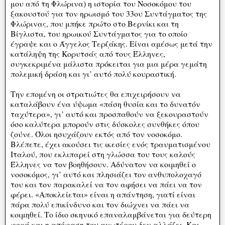
μου από τη Φλώρινα) η ιστορία του Νοσοκόμου του
ξακουστού για τον ηρωισμό του 33ου Συντάγματος της
Φλώρινας, που μπήκε πρώτο στο Βερνίκι και τη
Βίγλιστα, του ηρωικού Συντάγματος για το οποίο
έγραψε και ο Άγγελος Τερζάκης. Είναι αμέσως μετά την
κατάληψη της Κορυτσάς από τους Έλληνες,
συγκεκριμένα μάλιστα πρόκειται για μια μέρα γεμάτη
πολεμική δράση και γι’ αυτό πολύ κουραστική.
Την επομένη οι στρατιώτες θα επιχειρήσουν να
καταλάβουν ένα ύψωμα «πάση θυσία και το δυνατόν
ταχύτερα», γι’ αυτό και προσπαθούν να ξεκουραστούν
όσο καλύτερα μπορούν στις δύσκολες συνθήκες όπου
ζούνε. Όλοι ησυχάζουν εκτός από τον νοσοκόμο.
Βλέπετε, έχει ακούσει τις ικεσίες ενός τραυματισμένου
Ιταλού, που εκλιπαρεί στη γλώσσα του τους καλούς
Έλληνες να τον βοηθήσουν. Αδύνατον να κοιμηθεί ο
νοσοκόμος, γι’ αυτό και πλησιάζει τον ανθυπολοχαγό
του και τον παρακαλεί να τον αφήσει να πάει να τον
φέρει. «Αποκλείεται» είναι η απάντηση, γιατί είναι
πάρα πολύ επικίνδυνο και τον διώχνει να πάει να
κοιμηθεί. Το ίδιο σκηνικό επαναλαμβάνεται για δεύτερη
φορά και η απόφαση του ανωτέρου δεν αλλάζει. Και