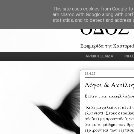
This site uses cookies from Google to d
are shared with Google along with perf
ΟΔΟΣ
statistics, and to detect and address 
Εφημερίδα της Καστοριάς
ΑΡΧΙΚΗ ΣΕΛΙΔΑ
INFO
18.4.17
Λόγος & Αντίλο
Είπαν... και ακροβολισμο
-Κιόρ μαχαλεσιντί αϊνά 
ελληνιστί: Στους στραβού
αθεΐας) μη προσπαθείς να
ότι με το μάθημα των θρη
εξαιρούνται των εξετάσε