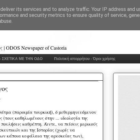
eliver its services and to analyze traffic. Your IP address and 
ormance and security metrics to ensure quality of service, gen
abuse.
 | ODOS Newspaper of Castoria
 - ΣΧΕΤΙΚΑ ΜΕ ΤΗΝ ΟΔΟ
Πολιτική απορρήτου - Όροι χρήσης
γος
ί
σάτμα (παροιμία τουρκική), ό μεθερμηνευόμενον
ς (τους καθηλωμένους στην ... ιδεολογία της
 πουλήσεις καθρέπτη. Άιντε, να πείσεις μερικούς
σκευτικών και της Ιστορίας (χωρίς να
ων κάποια κεφάλαια της αρεσκείας των),