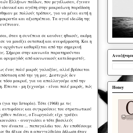
νεών Ελλήνων παίδων, που μεγάλωσαν, έγιναν
ό ιδανικά και αγάπη στην μακραίωνη παράδοση
θηκαν με πολλούς τρόπους, για να μένει αυτή η
ημοκρατία και αξιοπρέπεια. Τα αγνά ιδεώδη της
 ενέπνεαν.
ίσαι, όταν η συνέπεια σε κανόνες ηθικούς, ακόμη
ασε να μοιάζει ουτοπική και ανεφάρμοστη. Και η
ν αρχόντων καθορίζεται από την σημερινή
μας. Σήμερα στην κοινωνία παρατηρούνται
Αναζήτησ
αι ορυμαγδός από κοινωνικούς κατεδαφιστές.
ς ένας πολύ μικρός γαλαξίας, αλλά βρίσκεται
απόσταση από την γη μας. Δυστυχώς δεν
ε τόσο μακριά, για να απαλλαγούμε από την
. Έπειτα - μη ξεχνούμε - είναι πολύ μικρός, πώς
Honey
(για την Ιστορία). Τότε (1968) με τις
ι αντιφάσεις και συγκρούσεις του στρατιωτικού
αχόθεν πιέσεις, ο Γεωργαλάς είχε γράψει
κοινώσει - αναγνώσει ο τότε βασιλεύς
 τον άνακτα ... παπαγαλάκι του. Αν υποθέσουμε
οιος θα ήξερε ότι η απαγγελθείσα δήλωση ήταν