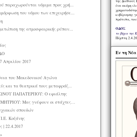
της Διεθνούς 
ού παραχωρούνται νόμιμα προς χρή...
ένα ακόμη ιλ
χρηματοδότησ
μόρφωση του νόμου των επιχειρήσε...
κυβέρνησης γι
πρότυπα, του
ση
μετώπιση της ατμοσφαιρικής ρύπαν...
ΟΔΟΣ
το βήμα της 
Πέμπτη 2.4.20
ίας
Εν τη Νέ
ΔΟ
27 Απριλίου 2017
όνια του Μακεδονικού Αγώνα
ίς και τα θεατρικά τους μεταφράζ...
ΝΟΥ ΠΑΠΑΤΕΡΠΟΥ: Ο εφιάλτης
ΗΤΡΙΟΥ: Μας γνέφουν οι στάχτες…
υχιακών σπουδών
Π.Ε. Κοζάνης
 | 22.4.2017
»