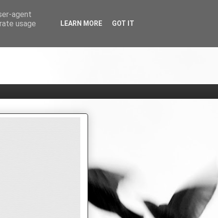
user-agent
erate usage
LEARN MORE
GOT IT