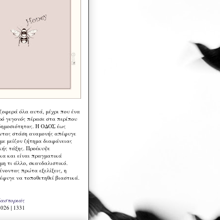
 ζοφερά όλα αυτά, μέχρι που ένα
ρό γεγονός πέρασε στα περίπου
δημοσιότητας. Η ΟΔΟΣ έως
ντας στάση αναμονής απέφυγε
 με μείζον ζήτημα διαφάνειας
κής τάξης. Προέκυψε
κα και είναι πραγματικά
μη τι άλλο, σκανδαλιστικό.
ένοντας πρώτα εξελίξεις, η
έφυγε να τοποθετηθεί βιαστικά.
Καστοριάς
026 | 1331