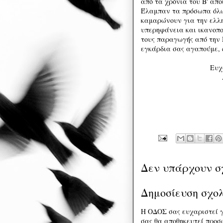
από τα χρόνια του Β' απ
Έλαμπαν τα πρόσωπα όλω
καμαρώνουν για την ελλη
υπερηφάνεια και ικανοπο
τους παραγωγής από την Μ
εγκάρδια σας αγαπούμε, cari
Ευχ
Δεν υπάρχουν σ
Δημοσίευση σχο
Η ΟΔΟΣ σας ευχαριστεί γ
σας θα αποθηκευτεί προσω