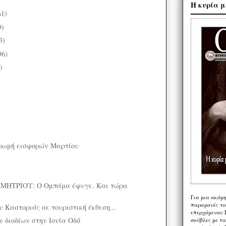
Η κυρία μ
61)
9)
3)
96)
)
ηρωμή εισφορών Μαρτίου
ΗΤΡΙΟΥ: Ο Ομπάμα έφυγε. Και τώρα
Για μια ακόμ
παραμονές το
 Καστοριάς σε τουριστική έκθεση...
επερχόμενου 
ων διοδίων στην Ιονία Οδό
σούβλες με τ