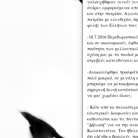
γαλουχήθηκαν γενεές γε
άνδρες εμφορούμενοι απ
και στην πατρίδα. Αγωνίσ
πατρίδα με ελευθερία, δ
φυλής των Ελλήνων τους
-18.7.2016 Περιθωριοποιε
και σε οικονομικούς, έφθ
ποιότητα των μελλοντικώ
σχέση μας με τα παιδιά 
στρεβλές κατευθύνσεις κ
-Ανακαλύφθηκε προσφάτω
πολύ μακριά, σε μεγάλη 
μπορούμε να μετοικήσουμ
σημερινή δεινή κατάσταση
να μας χωρέσει όλους;
- Κάτι από τα παλαιότερα 
εσωτερικές διαφωνίες κα
καθεστώτος και τις παντ
"Δήλωση" για να την ανα
Κωνσταντίνος. Τον ήθελε
ότι εδέχθη ο βασιλεύς, π