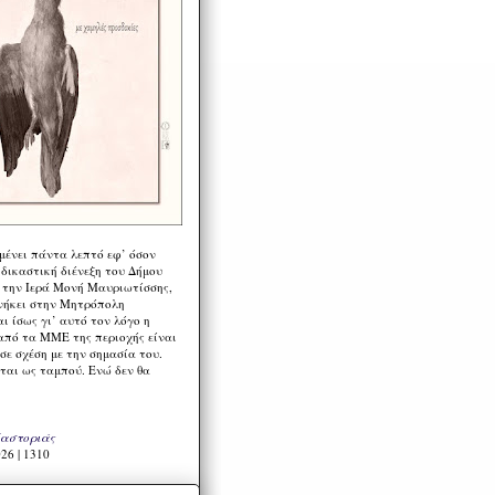
μένει πάντα λεπτό εφ’ όσον
 δικαστική διένεξη του Δήμου
 την Ιερά Μονή Μαυριωτίσσης,
νήκει στην Μητρόπολη
ι ίσως γι’ αυτό τον λόγο η
από τα ΜΜΕ της περιοχής είναι
σε σχέση με την σημασία του.
ται ως ταμπού. Ενώ δεν θα
Καστοριάς
26 | 1310