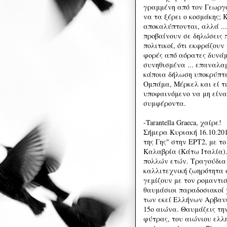
γραμμένη από τον Γεωργα
να τα ξέρει ο κοσμάκης;
αποκαλύπτονται, αλλά ...
προβαίνουν σε δηλώσεις π
πολιτικοί, ότι εκφράζουν
φορές από αόρατες δυνάμ
συνηθισμένα ... επαναλα
κάποια δήλωση υποκρύπτε
Ομπάμα, Μέρκελ και εί τι
υποφαινόμενο να μη είναι
συμφέροντα.
-Tarantella Graeca, χαίρε!
Σήμερα Κυριακή 16.10.20
της Γης" στην ΕΡΤ2, με τ
Καλαβρία (Κάτω Ιταλία).
πολλών ετών. Τραγούδια 
καλλιτεχνική ζωηρότητα 
γεμίζουν με τον ρομαντισ
θαυμάσιοι παραδοσιακοί χ
των εκεί Ελλήνων Αρβαν
15ο αιώνα. Θαυμάζεις την
φύτρας, του αιώνιου ελλη