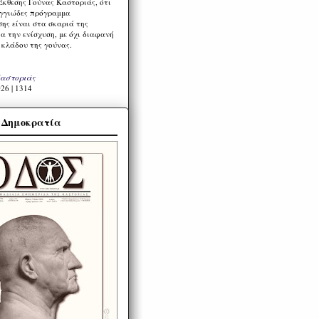
Έκθεσης Γούνας Καστοριάς, ότι
ιγγιώδες πρόγραμμα
ης είναι στα σκαριά της
α την ενίσχυση, με όχι διαφανή
 κλάδου της γούνας.
Καστοριάς
26 | 1314
α Δημοκρατία