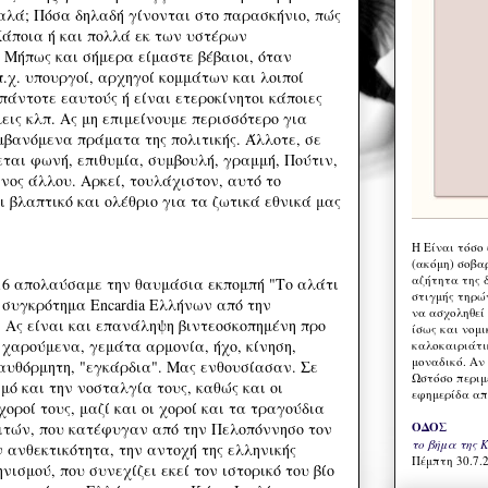
λά; Πόσα δηλαδή γίνονται στο παρασκήνιο, πώς
 Κάποια ή και πολλά εκ των υστέρων
 Μήπως και σήμερα είμαστε βέβαιοι, όταν
.χ. υπουργοί, αρχηγοί κομμάτων και λοιποί
 πάντοτε εαυτούς ή είναι ετεροκίνητοι κάποιες
εις κλπ. Ας μη επιμείνουμε περισσότερο για
μβανόμενα πράματα της πολιτικής. Άλλοτε, σε
ται φωνή, επιθυμία, συμβουλή, γραμμή, Πούτιν,
νος άλλου. Αρκεί, τουλάχιστον, αυτό το
 βλαπτικό και ολέθριο για τα ζωτικά εθνικά μας
Η Eίναι τόσο
(ακόμη) σοβα
αζήτητα της 
16 απολαύσαμε την θαυμάσια εκπομπή "Το αλάτι
στιγμής τηρώ
ο συγκρότημα Encardia Ελλήνων από την
να ασχοληθεί
 Ας είναι και επανάληψη βιντεοσκοπημένη προ
ίσως και νομι
χαρούμενα, γεμάτα αρμονία, ήχο, κίνηση,
καλοκαιριάτι
μοναδικό. Αν 
αυθόρμητη, "εγκάρδια". Μας ενθουσίασαν. Σε
Ωστόσο περιμ
μό και την νοσταλγία τους, καθώς και οι
εφημερίδα απ
οροί τους, μαζί και οι χοροί και τα τραγούδια
ΟΔΟΣ
ιτών, που κατέφυγαν από την Πελοπόννησο τον
το βήμα της 
 ανθεκτικότητα, την αντοχή της ελληνικής
Πέμπτη 30.7.2
νισμού, που συνεχίζει εκεί τον ιστορικό του βίο