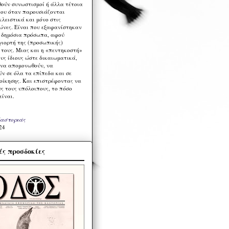
ούν συνωστισμοί ή άλλα τέτοια
ου όταν παρουσιάζονται
λειστικά και μόνο στις
ώνες. Είναι που εξαφανίστηκαν
α δημόσια πρόσωπα, αφού
γιορτή της (προσωπικής)
τους. Μιας και η «πεντηκοστή»
ους ίδιους ώστε δικαιωματικά,
 να απομονωθούν, να
ν σε όλα τα επίπεδα και σε
ιοίκησης. Και επιστρέφοντας να
υς τους υπόλοιπους, το πόσο
είναι.
Καστοριάς
24
ς προσδοκίες