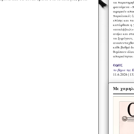
να παρατηρηθ
φαινόμενα –π
αφορούν αποκ
παραλιακές ζ
επίσης και τ
κατέφθασε η 
«αναλήψεώς» 
ανήκε και στ
να ξεφύγουν,
ανασυνταχθού
κάθε βαθμό δ
θυμίσουν όλο
απαραίτητοι 
ΟΔΟΣ
το βήμα της 
11.6.2026 | 13
Με χαμηλέ