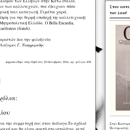
οικισμού των Ελλήνων στην Κάτω Ιταλία.
Στον αστε
ν των καλλιτεχνών, που έδειχναν πόσο
νική τους καταγωγή. Γεμάτοι χαρά,
του λαού
ίηση για την θερμή υποδοχή της καλλιτεχνικής
ητροπολιτική Ελλάδα. O Bella Encardia,
fratres (frateli).
αριστών δια την φιλοξενία
Λάζαρος Γ. Νικηφορίδης
Δημοσιεύθηκε στην ΟΔΟ στις 20 Οκτωβρίου 2016, αρ. φύλλου 856
χόλια:
λίου
ια την συμμετοχή σας στον διάλογο.Το σχόλιό
Στην Καστορι
Πεντηκοστής 
ρινά και θα είναι ορατό στο ιστολόγιο, μετά