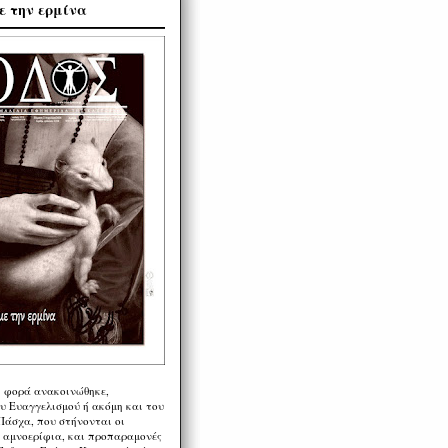
ε την ερμίνα
η φορά ανακοινώθηκε,
υ Ευαγγελισμού ή ακόμη και του
Πάσχα, που στήνονται οι
α αμνοερίφια, και προπαραμονές