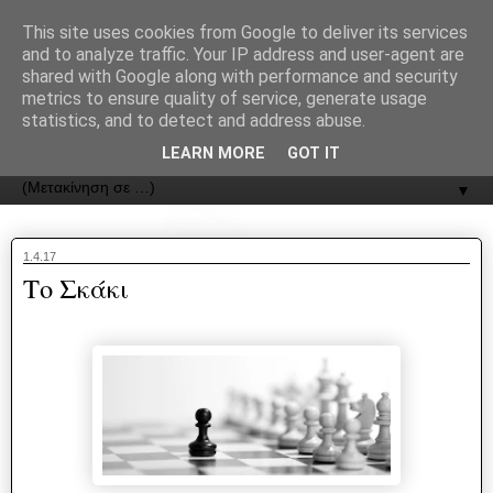
recJPp8XvMXop0y2Y7vHbTA_Phw
This site uses cookies from Google to deliver its services
and to analyze traffic. Your IP address and user-agent are
ΟΔΟΣ
shared with Google along with performance and security
metrics to ensure quality of service, generate usage
statistics, and to detect and address abuse.
Εφημερίδα της Καστοριάς | ODOS Newspaper of Castoria
LEARN MORE
GOT IT
▼
1.4.17
Το Σκάκι