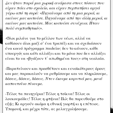
Δεν ήταν παρά μια χωρική ανάμεσα στους τόσους που
είχαν πάει στο σχολείο, και είχαν περπατήσει αργά
γύρω από τη σορό: «Πηγαίναμε από τη μια μεριά, κι
εκείνος μας κοιτούσε. Πηγαίναμε από την άλλη μεριά, κι
εκείνος μας κοιτούσε. Μας κοιτούσε συνέχεια. Ήταν
πολύ συμπαθητικός».
-Όλοι μιλάνε για το μέλλον των νέων, αλλά να
καθίσουν όλοι μαζί σ’ ένα τραπέζι και να σχεδιάσουν
ένα κοινό πρόγραμμα παιδείας δεν το κάνουν, κάθε
υπουργός και κάτι αλλάζει και το μόνο που δεν αλλάζει
είναι το να «βγάζουν τ΄ απωθημένα τους» στη νεολαία.
-Παρατείνουν και προσθέτουν και ευνοϊκότερους όρους
και μας παρακαλούν να ρυθμίσουμε και να πληρώσουμε,
δόσεις, δόσεις, δόσεις.
Ντεν έκουμε καρντιά μου, μονό
καπουτσίνο πίνουμε.
-Τέλος τα πανηγύρια! Τέλος η τσίκνα! Τέλος οι
λουκουμάδες! Τέλος η φτήνια! Πώς θα πορευθούμε στο
εξής; Κι αργούν ακόμα η εθνική γιορτή κι η επέτειος.
Υπομονή, και μέχρι τότε, ας μελαγχολήσουμε.