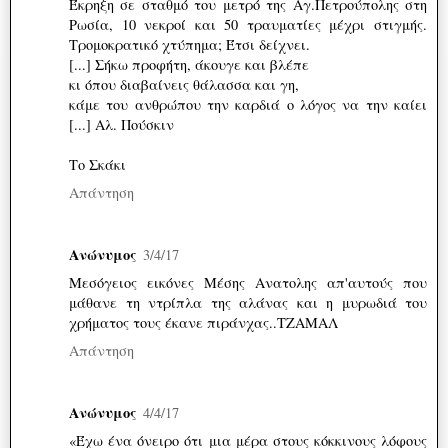
Έκρηξη σε σταθμό του μετρό της Αγ.Πετρούπολης στη
Ρωσία, 10 νεκροί και 50 τραυματίες μέχρι στιγμής.
Τρομοκρατικό χτύπημα; Έτσι δείχνει.
[...] Σήκω προφήτη, άκουγε και βλέπε
κι όπου διαβαίνεις θάλασσα και γη,
κάμε του ανθρώπου την καρδιά ο λόγος να την καίει
[...] Αλ. Πούσκιν
Το Σκάκι
Απάντηση
Ανώνυμος
3/4/17
Μεσόγειος εικόνες Μέσης Ανατολης απ'αυτούς που
μάθανε τη ντρίπλα της αλάνας και η μυρωδιά του
χρήματος τους έκανε πιράνχας..ΤΖΑΜΑΛ
Απάντηση
Ανώνυμος
4/4/17
«Έχω ένα όνειρο ότι μια μέρα στους κόκκινους λόφους