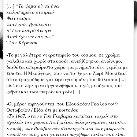
[…]
“Το ψέμα είναι ένα
καλοστημένο ονειρικό
Φάντασμα
Συνέχισε, βρίσκεσαι
σ’ ένα μακρύ όνειρο
Αυτό έχω να σου πω.”
Τζακ Κέρουακ
-Το μεγαλύτερο νεκροταφείο του κόσμου, σε χρώμα
γαλάζιο και χωρίς σταυρούς, ανεξίθρησκο, ανώνυμο,
διαθέτει απεριόριστο χώρο για μνήματα, δεν γεμίζει με
τίποτα: Η Μεσόγειος, που να το ‘ξερε ο Ζωρζ Μουστακί
όταν τραγούδησε για την αγαπημένη του θάλασσα [...]
εδώ στη λίμνη αυτή γεννήθηκα κι εγώ, μεσόγειος του
φόβου και των πικρών καιρών [...]
-Οι μέρες αφηγούνται, του Εδουάρδου Γκαλεάνο/ 9
Οκτωβρίου / Είδα ότι με κοιτούσε
«Το 1967, όταν ο Τσε Γκεβάρα κειτόταν νεκρός στο
σχολείο του χωριού Λα Ιγκέρα, δολοφονημένος κατόπιν
εντολής των Βολιβιανών στρατηγών και των μακρινών
εντολέων τους, μια γυναίκα διηγήθηκε εκείνο που είδε.