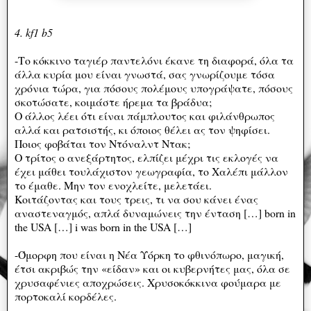
4. kf1 b5
-Το κόκκινο ταγιέρ παντελόνι έκανε τη διαφορά, όλα τα
άλλα κυρία μου είναι γνωστά, σας γνωρίζουμε τόσα
χρόνια τώρα, για πόσους πολέμους υπογράψατε, πόσους
σκοτώσατε, κοιμάστε ήρεμα τα βράδυα;
Ο άλλος λέει ότι είναι πάμπλουτος και φιλάνθρωπος
αλλά και ρατσιστής, κι όποιος θέλει ας τον ψηφίσει.
Ποιος φοβάται τον Ντόναλντ Ντακ;
Ο τρίτος ο ανεξάρτητος, ελπίζει μέχρι τις εκλογές να
έχει μάθει τουλάχιστον γεωγραφία, το Χαλέπι μάλλον
το έμαθε. Μην τον ενοχλείτε, μελετάει.
Κοιτάζοντας και τους τρεις, τι να σου κάνει ένας
αναστεναγμός, απλά δυναμώνεις την ένταση […] born in
the USA […] i was born in the USA […]
-Όμορφη που είναι η Νέα Υόρκη το φθινόπωρο, μαγική,
έτσι ακριβώς την «είδαν» και οι κυβερνήτες μας, όλα σε
χρυσαφένιες αποχρώσεις. Χρυσοκόκκινα φούμαρα με
πορτοκαλί κορδέλες.