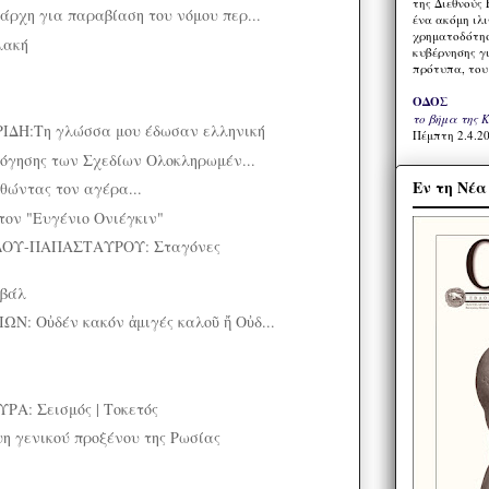
της Διεθνούς 
άρχη για παραβίαση του νόμου περ...
ένα ακόμη ιλ
χρηματοδότησ
λακή
κυβέρνησης γι
πρότυπα, του
ΟΔΟΣ
το βήμα της 
ΔΗ:Τη γλώσσα μου έδωσαν ελληνική
Πέμπτη 2.4.20
λόγησης των Σχεδίων Ολοκληρωμέν...
Εν τη Νέ
υθώντας τον αγέρα...
τον "Ευγένιο Ονιέγκιν"
ΟΥ-ΠΑΠΑΣΤΑΥΡΟΥ: Σταγόνες
ιβάλ
: Οὐδέν κακόν ἀμιγές καλοῦ ἤ Οὐδ...
Α: Σεισμός | Τοκετός
ψη γενικού προξένου της Ρωσίας