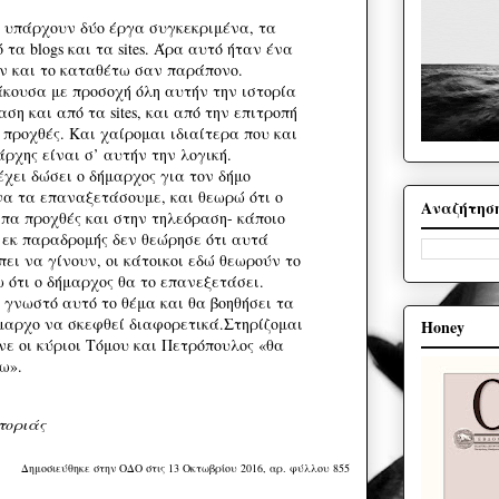
 υπάρχουν δύο έργα συγκεκριμένα, τα
τα blogs και τα sites. Άρα αυτό ήταν ένα
ν και το καταθέτω σαν παράπονο.
άκουσα με προσοχή όλη αυτήν την ιστορία
ση και από τα sites, και από την επιτροπή
 προχθές. Και χαίρομαι ιδιαίτερα που και
άρχης είναι σ’ αυτήν την λογική.
χει δώσει ο δήμαρχος για τον δήμο
να τα επαναξετάσουμε, και θεωρώ ότι ο
Αναζήτησ
ίπα προχθές και στην τηλεόραση- κάποιο
ή εκ παραδρομής δεν θεώρησε ότι αυτά
πει να γίνουν, οι κάτοικοι εδώ θεωρούν το
ω ότι ο δήμαρχος θα το επανεξετάσει.
 γνωστό αυτό το θέμα και θα βοηθήσει τα
ήμαρχο να σκεφθεί διαφορετικά.Στηρίζομαι
Honey
νε οι κύριοι Τόμου και Πετρόπουλος «θα
τω».
τοριάς
Δημοσιεύθηκε στην ΟΔΟ στις 13 Οκτωβρίου 2016, αρ. φύλλου 855