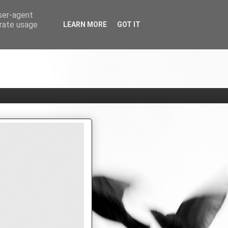
user-agent
erate usage
LEARN MORE
GOT IT