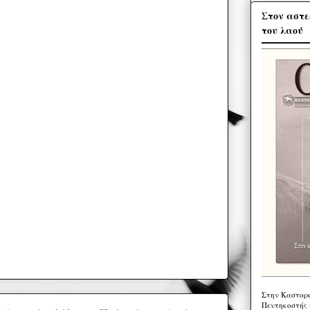
Στον αστε
του λαού
Στην Καστορι
Πεντηκοστής 