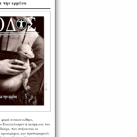
ε την ερμίνα
η φορά ανακοινώθηκε,
υ Ευαγγελισμού ή ακόμη και του
Πάσχα, που στήνονται οι
α αμνοερίφια, και προπαραμονές