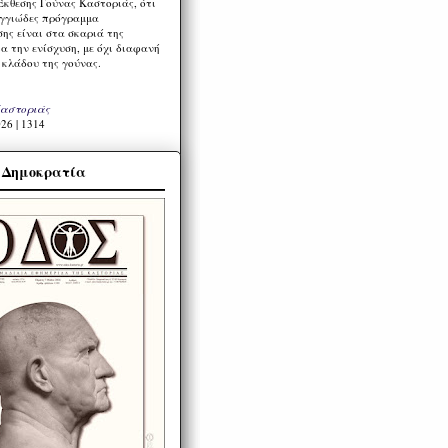
Έκθεσης Γούνας Καστοριάς, ότι
ιγγιώδες πρόγραμμα
ης είναι στα σκαριά της
α την ενίσχυση, με όχι διαφανή
 κλάδου της γούνας.
Καστοριάς
26 | 1314
α Δημοκρατία