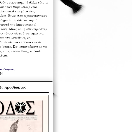
ούν συνωστισμοί ή άλλα τέτοια
ου όταν παρουσιάζονται
λειστικά και μόνο στις
ώνες. Είναι που εξαφανίστηκαν
α δημόσια πρόσωπα, αφού
γιορτή της (προσωπικής)
τους. Μιας και η «πεντηκοστή»
ους ίδιους ώστε δικαιωματικά,
 να απομονωθούν, να
ν σε όλα τα επίπεδα και σε
ιοίκησης. Και επιστρέφοντας να
υς τους υπόλοιπους, το πόσο
είναι.
Καστοριάς
24
ς προσδοκίες