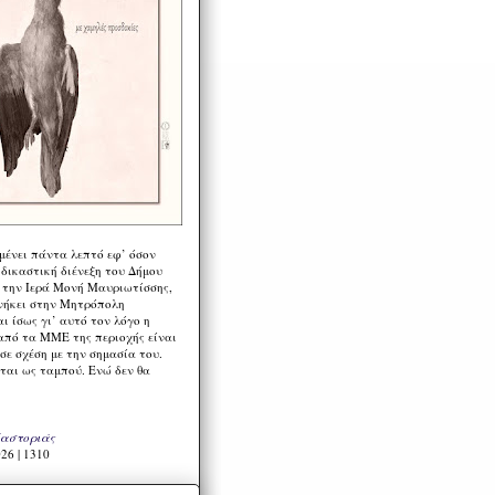
μένει πάντα λεπτό εφ’ όσον
 δικαστική διένεξη του Δήμου
 την Ιερά Μονή Μαυριωτίσσης,
νήκει στην Μητρόπολη
ι ίσως γι’ αυτό τον λόγο η
από τα ΜΜΕ της περιοχής είναι
σε σχέση με την σημασία του.
ται ως ταμπού. Ενώ δεν θα
Καστοριάς
26 | 1310