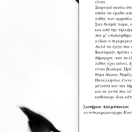
είναι.
Ξαφνικά ακούω ότι
οποία τα έμαθα από 
λάθος των αρμοδίω
Σαν θεσμός τώρα, 
και από την τηλεόρα
που μ’ επισκέφθηκε
ο ίδιος ο περιφερει
Αλλά τα έργα που έ
Καστοριάς πρέπει 
δήμαρχος –και το ε
λάθος έχει κάνει, 
είναι βιώσιμα. Πρέ
θέμα δίκαιο. Νομίζ
Πανελληνίως έγινε
μέγιστα και τον δ
και σε αυτά που λέ
καθίσουμε όλοι κά
Σωτήριος Αδαμόπουλος
αντιπεριφερειάρχης Κασ