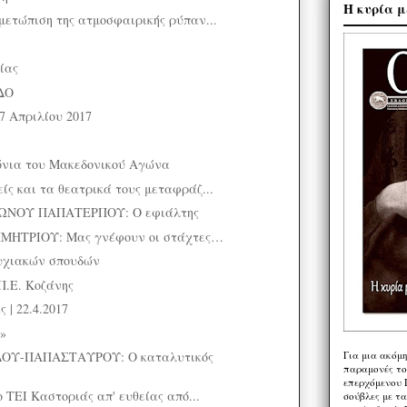
Η κυρία μ
μετώπιση της ατμοσφαιρικής ρύπαν...
ίας
ΔΟ
27 Απριλίου 2017
όνια του Μακεδονικού Αγώνα
ίς και τα θεατρικά τους μεταφράζ...
ΝΟΥ ΠΑΠΑΤΕΡΠΟΥ: Ο εφιάλτης
ΗΤΡΙΟΥ: Μας γνέφουν οι στάχτες…
υχιακών σπουδών
Π.Ε. Κοζάνης
 | 22.4.2017
»
ΟΥ-ΠΑΠΑΣΤΑΥΡΟΥ: Ο καταλυτικός
Για μια ακόμ
παραμονές το
επερχόμενου 
ο ΤΕΙ Καστοριάς απ' ευθείας από...
σούβλες με τ