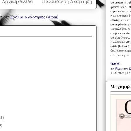
Αρχική σελίδα
Παλαιότερη Ανάρτηση
να παρατηρηθ
φαινόμενα –π
αφορούν αποκ
παραλιακές ζ
ή σε:
Σχόλια ανάρτησης (Atom)
επίσης και τ
κατέφθασε η 
«αναλήψεώς» 
ανήκε και στ
να ξεφύγουν,
ανασυνταχθού
κάθε βαθμό δ
θυμίσουν όλο
απαραίτητοι 
ΟΔΟΣ
το βήμα της 
11.6.2026 | 13
Με χαμηλέ
61)
9)