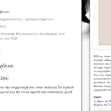
ήσεων:
τιφρονούντων - Δυσαρεστημένων
δου]
επιτροπής Κλεισουριέων διεκδίκησης των
ων του TAP
Η Eίναι τόσο
(ακόμη) σοβα
αζήτητα της 
χόλια:
στιγμής τηρώ
να ασχοληθεί
ίσως και νομι
λίου
καλοκαιριάτι
μοναδικό. Αν 
Ωστόσο περιμ
ια την συμμετοχή σας στον διάλογο.Το σχόλιό
εφημερίδα απ
ρινά και θα είναι ορατό στο ιστολόγιο, μετά
ΟΔΟΣ
το βήμα της 
Πέμπτη 30.7.2