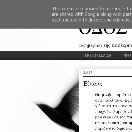
This site uses cookies from Google to d
are shared with Google along with perf
ΟΔΟΣ
statistics, and to detect and address 
Εφημερίδα της Καστοριάς
ΑΡΧΙΚΗ ΣΕΛΙΔΑ
INFO
2.4.17
Είπαν:
Θα μιλήσω πρώτα σ
ένα παράπονο: Εγώ 
γι’ αυτά τα έργα π
προχθές, στην συνά
μην είμαι αυτός πο
οποιονδήποτε, να π
παρών στο δημοτικό