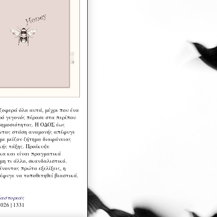
 ζοφερά όλα αυτά, μέχρι που ένα
ρό γεγονός πέρασε στα περίπου
δημοσιότητας. Η ΟΔΟΣ έως
ντας στάση αναμονής απέφυγε
 με μείζον ζήτημα διαφάνειας
κής τάξης. Προέκυψε
κα και είναι πραγματικά
μη τι άλλο, σκανδαλιστικό.
ένοντας πρώτα εξελίξεις, η
έφυγε να τοποθετηθεί βιαστικά.
Καστοριάς
026 | 1331