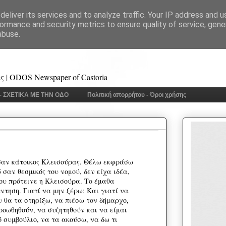
eliver its services and to analyze traffic. Your IP address and 
ormance and security metrics to ensure quality of service, gen
abuse.
 | ODOS Newspaper of Castoria
 - ΣΧΕΤΙΚΑ ΜΕ ΤΗΝ ΟΔΟ
Πολιτική απορρήτου - Όροι χρήσης
αν κάτοικος Κλεισούρας. Θέλω εκφράσω
σαν θεσμικός του νομού, δεν είχα ιδέα,
ου πρότεινε η Κλεισούρα. Το έμαθα
ντηση. Γιατί να μην ξέρω; Και γιατί να
υ θα τα στηρίξω, να πιέσω τον δήμαρχο,
ροωθηθούν, να συζητηθούν και να είμαι
 συμβούλιο, να τα ακούσω, να δω τι