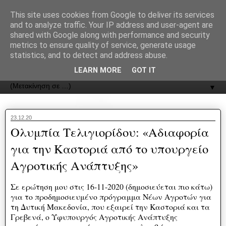
recJPp8XvMXop0y2Y7vHbTA_Phw
This site uses cookies from Google to deliver its services
and to analyze traffic. Your IP address and user-agent are
ΟΔΟΣ
shared with Google along with performance and security
metrics to ensure quality of service, generate usage
statistics, and to detect and address abuse.
Εφημερίδα της Καστοριάς | ODOS Newspaper of Castoria
LEARN MORE
GOT IT
▼
23.12.20
Ολυμπία Τελιγιορίδου: «Αδιαφορία
για την Καστοριά από το υπουργείο
Αγροτικής Ανάπτυξης»
Σε ερώτηση μου στις 16-11-2020 (δημοσιεύεται πιο κάτω)
για το προδημοσιευμένο πρόγραμμα Νέων Αγροτών για
τη Δυτική Μακεδονία, που εξαιρεί την Καστοριά και τα
Γρεβενά, ο Υφυπουργός Αγροτικής Ανάπτυξης