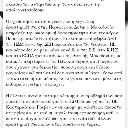
πλαίσιο της αντιμετώπισης των συνεπειών της
απολιγνιτοποίησης.
Ο σχεδιασμός αυτός αγνοεί πως η λιγνιτική
δραστηριότητα στην Περιφέρεια Δυτικής Μακεδονίας
επηρέαζε την οικονομική δραστηριότητα των τεσσάρων
Περιφερειακών Ενοτήτων. Το πλασματικό υψηλό ΑΕΠ
της ΠΔΜ λόγω της ΔΕΗ αφορούσε και τις τέσσερις ΠΕ
και οδηγούσε σε μειωμένα κονδύλια της Ε.Ε. στα Κ.Π.Σ.
και στο ΕΣΠΑ για το σύνολο της Δυτικής Μακεδονίας, με
διαρκώς πληττόμενες τις Π.Ε. Καστοριάς και Γρεβενών
που έχαναν για δεκαετίες πόρους, έργα και θέσεις
εργασίας ενώ ποτέ αυτό δεν αντισταθμιζόταν, έστω από
την κατανομή του πόρου, που πήγαινε πάντοτε μόνο στις
καθαρά λιγνιτικές περιοχές.
Η έλλειψη σχεδίου αντιμετώπισης των προβλημάτων που
προκύπτουν συνολικά για την ΠΔΜ θα οδηγήσει τις ΠΕ
Καστοριάς και Γρεβενών σε ακόμη μεγαλύτερα ποσοστά
ανεργίας και σε ακόμη μεγαλύτερη ερημοποίηση καθώς
δεν θα υπάρχουν διέξοδοι για την ανάπτυξη άλλων
δραστηριοτήτων όπως στον πρωτογενή τομέα.