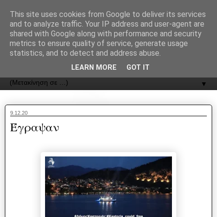
recJPp8XvMXop0y2Y7vHbTA_Phw
This site uses cookies from Google to deliver its services
and to analyze traffic. Your IP address and user-agent are
ΟΔΟΣ
shared with Google along with performance and security
metrics to ensure quality of service, generate usage
statistics, and to detect and address abuse.
Εφημερίδα της Καστοριάς | ODOS Newspaper of Castoria
LEARN MORE
GOT IT
▼
9.12.20
Έγραψαν