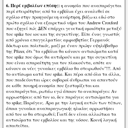
6. Περί εμβολίων επίσης:
η ανοησία που αναπαράγεται
περί στειρότητας από τα εμβόλια έχει αναλυθεί σε
σχόλιο στην προηγούμενη ανάρτηση, βάζω κι εδώ στο
πρώτο σχόλιο ένα εξαιρετικό νήμα του Andrew Croxford
που εξηγεί πώς ΔΕΝ υπάρχει γενετική ομοιότητα μεταξύ
του spike του ιου και της συγκυτίνης. Είπε ένας γνωστός
από χρόνια επαγγελματίας αμφισβητίας Γερμανός
δόκτωρ και πολιτικός, μαζί με έναν πρώην υψηλόβαθμο
της Pfizer, ότι "τα εμβόλια θα κάνουν αντισώματα κατά
του spike που όμως θα αντιδρούν και με την συγκυτίνη
που είναι απαραίτητη για τον πλακούντα, οπότε αν
κάνουν οι νέες γυναίκες εμβόλιο θα στειρωθούν"!!!. Από
το αντίσωμα κατά του spike. Και πέρα από όλα τα άλλα,
που παιδεύονται ώρες σοβαροί άνθρωποι να απαντούν
σε κάθε πονηρή ανοησία που ξεστομίζεται και
αναπαράγεται, ρωτάω εγώ όποιον το αναπαράγει: Αν
αρρωστήσεις από τον ιο, δεν παράγεις αντισώματα για
το spike; Παράγεις. Άρα με την λογική αυτών των τύπων,
όποια γυναίκα αναπαραγωγικής ηλικίας αρρωστήσει
από τον ιο θα στειρωθεί; Γιατί δεν είναι αλλιώτικα τα
αντισώματα του εμβολίου και της νόσου. Κοινή λογική
απαιτείται.