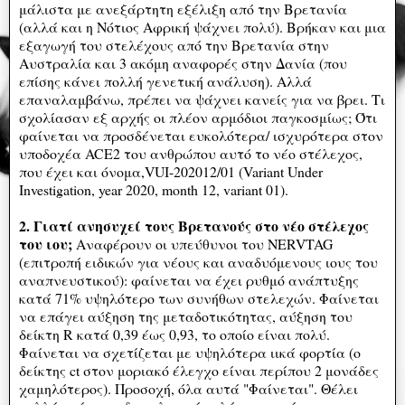
μάλιστα με ανεξάρτητη εξέλιξη από την Βρετανία
(αλλά και η Νότιος Αφρική ψάχνει πολύ). Βρήκαν και μια
εξαγωγή του στελέχους από την Βρετανία στην
Αυστραλία και 3 ακόμη αναφορές στην Δανία (που
επίσης κάνει πολλή γενετική ανάλυση). Αλλά
επαναλαμβάνω, πρέπει να ψάχνει κανείς για να βρει. Τι
σχολίασαν εξ αρχής οι πλέον αρμόδιοι παγκοσμίως; Ότι
φαίνεται να προσδένεται ευκολότερα/ ισχυρότερα στον
υποδοχέα ACE2 του ανθρώπου αυτό το νέο στέλεχος,
που έχει και όνομα,VUI-202012/01 (Variant Under
Investigation, year 2020, month 12, variant 01).
2. Γιατί ανησυχεί τους Βρετανούς στο νέο στέλεχος
του ιου;
Αναφέρουν οι υπεύθυνοι του NERVTAG
(επιτροπή ειδικών για νέους και αναδυόμενους ιους του
αναπνευστικού): φαίνεται να έχει ρυθμό ανάπτυξης
κατά 71% υψηλότερο των συνήθων στελεχών. Φαίνεται
να επάγει αύξηση της μεταδοτικότητας, αύξηση του
δείκτη R κατά 0,39 έως 0,93, το οποίο είναι πολύ.
Φαίνεται να σχετίζεται με υψηλότερα ιικά φορτία (ο
δείκτης ct στον μοριακό έλεγχο είναι περίπου 2 μονάδες
χαμηλότερος). Προσοχή, όλα αυτά "Φαίνεται". Θέλει