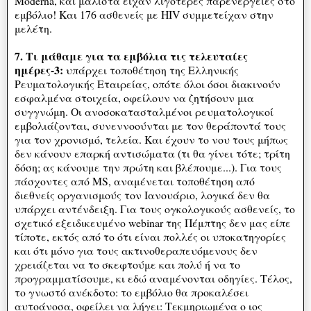
Moderna, και μάλιστα είχαν λιγότερες παρενέργειες στο
εμβόλιο! Και 176 ασθενείς με HIV συμμετείχαν στην
μελέτη.
7. Τι μάθαμε για τα εμβόλια τις τελευταίες
ημέρες-3:
υπάρχει τοποθέτηση της Ελληνικής
Ρευματολογικής Εταιρείας, οπότε όλοι όσοι διακινούν
εσφαλμένα στοιχεία, οφείλουν να ζητήσουν μια
συγγνώμη. Οι ανοσοκατασταλμένοι ρευματολογικοί
εμβολιάζονται, συνεννοούνται με τον θεράποντά τους
για τον χρονισμό, τελεία. Και έχουν το νου τους μήπως
δεν κάνουν επαρκή αντισώματα (τι θα γίνει τότε; τρίτη
δόση; ας κάνουμε την πρώτη και βλέπουμε...). Για τους
πάσχοντες από MS, αναμένεται τοποθέτηση από
διεθνείς οργανισμούς τον Ιανουάριο, λογικά δεν θα
υπάρχει αντένδειξη. Για τους ογκολογικούς ασθενείς, το
σχετικό εξειδικευμένο webinar της Πέμπτης δεν μας είπε
τίποτε, εκτός από το ότι είναι πολλές οι υποκατηγορίες
και ότι μόνο για τους ακτινοθεραπευόμενους δεν
χρειάζεται να το σκεφτούμε και πολύ ή να το
προγραμματίσουμε, κι εδώ αναμένονται οδηγίες. Τέλος,
το γνωστό ανέκδοτο: το εμβόλιο θα προκαλέσει
αυτοάνοσα, οφείλει να λήγει: Τεκμηριωμένα ο ιος