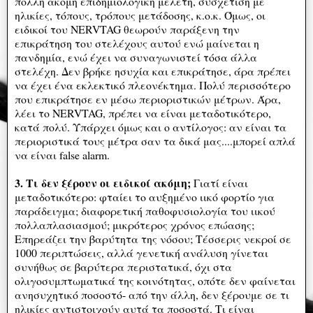
πολλή ακόμη επιδημιολογική μελέτη, συσχέτιση με
ηλικίες, τόπους, τρόπους μετάδοσης, κ.ο.κ. Όμως, οι
ειδικοί του NERVTAG θεωρούν παράξενη την
επικράτηση του στελέχους αυτού ενώ μαίνεται η
πανδημία, ενώ έχει να συναγωνιστεί τόσα άλλα
στελέχη. Δεν βρήκε ησυχία και επικράτησε, άρα πρέπει
να έχει ένα εκλεκτικό πλεονέκτημα. Πολύ περισσότερο
που επικράτησε εν μέσω περιοριστικών μέτρων. Άρα,
λέει το NERVTAG, πρέπει να είναι μεταδοτικότερο,
κατά πολύ. Υπάρχει όμως και ο αντίλογος: αν είναι τα
περιοριστικά τους μέτρα σαν τα δικά μας....μπορεί απλά
να είναι false alarm.
3. Τι δεν ξέρουν οι ειδικοί ακόμη;
Γιατί είναι
μεταδοτικότερο: φταίει το αυξημένο ιικό φορτίο για
παράδειγμα; διαφορετική παθοφυσιολογία του ιικού
πολλαπλασιασμού; μικρότερος χρόνος επώασης;
Επηρεάζει την βαρύτητα της νόσου; Τέσσερις νεκροί σε
1000 περιπτώσεις, αλλά γενετική ανάλυση γίνεται
συνήθως σε βαρύτερα περιστατικά, όχι στα
ολιγοσυμπτωματικά της κοινότητας, οπότε δεν φαίνεται
ανησυχητικό ποσοστό- από την άλλη, δεν ξέρουμε σε τι
ηλικίες αντιστοιχούν αυτά τα ποσοστά. Τι είναι