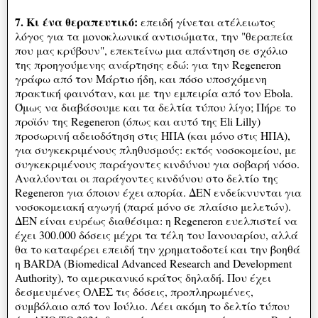
7. Κι ένα θεραπευτικό:
επειδή γίνεται ατέλειωτος
λόγος για τα μονοκλωνικά αντισώματα, την "θεραπεία
που μας κρύβουν", επεκτείνω μια απάντηση σε σχόλιο
της προηγούμενης ανάρτησης εδώ: για την Regeneron
γράφω από τον Μάρτιο ήδη, και πόσο υποσχόμενη
πρακτική φαινόταν, και με την εμπειρία από τον Ebola.
Όμως να διαβάσουμε και τα δελτία τύπου λίγο; Πήρε το
προϊόν της Regeneron (όπως και αυτό της Eli Lilly)
προσωρινή αδειοδότηση στις ΗΠΑ (και μόνο στις ΗΠΑ),
για συγκεκριμένους πληθυσμούς: εκτός νοσοκομείου, με
συγκεκριμένους παράγοντες κινδύνου για σοβαρή νόσο.
Αναλύονται οι παράγοντες κινδύνου στο δελτίο της
Regeneron για όποιον έχει απορία. ΔΕΝ ενδείκνυνται για
νοσοκομειακή αγωγή (παρά μόνο σε πλαίσιο μελετών).
ΔΕΝ είναι ευρέως διαθέσιμα: η Regeneron ευελπιστεί να
έχει 300.000 δόσεις μέχρι τα τέλη του Ιανουαρίου, αλλά
θα το καταφέρει επειδή την χρηματοδοτεί και την βοηθά
η BARDA (Biomedical Advanced Research and Development
Authority), το αμερικανικό κράτος δηλαδή. Που έχει
δεσμευμένες ΟΛΕΣ τις δόσεις, προπληρωμένες,
συμβόλαιο από τον Ιούλιο. Λέει ακόμη το δελτίο τύπου