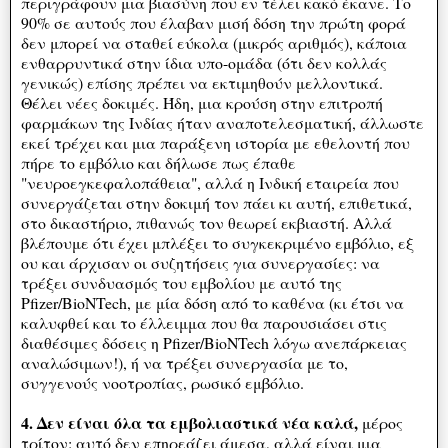
περιγράφουν μια βιασύνη που εν τέλει κακό έκανε. Το
90% σε αυτούς που έλαβαν μισή δόση την πρώτη φορά
δεν μπορεί να σταθεί εύκολα (μικρός αριθμός), κάποια
ενθαρρυντικά στην ίδια υπο-ομάδα (ότι δεν κολλάς
γενικώς) επίσης πρέπει να εκτιμηθούν μελλοντικά.
Θέλει νέες δοκιμές. Ήδη, μια κρούση στην επιτροπή
φαρμάκων της Ινδίας ήταν αναποτελεσματική, άλλωστε
εκεί τρέχει και μια παράξενη ιστορία με εθελοντή που
πήρε το εμβόλιο και δήλωσε πως έπαθε
"νευροεγκεφαλοπάθεια", αλλά η Ινδική εταιρεία που
συνεργάζεται στην δοκιμή τον πάει κι αυτή, επιθετικά,
στο δικαστήριο, πιθανώς τον θεωρεί εκβιαστή. Αλλά
βλέπουμε ότι έχει μπλέξει το συγκεκριμένο εμβόλιο, εξ
ου και άρχισαν οι συζητήσεις για συνεργασίες: να
τρέξει συνδυασμός του εμβολίου με αυτό της
Pfizer/BioNTech, με μία δόση από το καθένα (κι έτσι να
καλυφθεί και το έλλειμμα που θα παρουσιάσει στις
διαθέσιμες δόσεις η Pfizer/BioNTech λόγω ανεπάρκειας
αναλώσιμων!), ή να τρέξει συνεργασία με το,
συγγενούς νοοτροπίας, ρωσικό εμβόλιο.
4. Δεν είναι όλα τα εμβολιαστικά νέα καλά,
μέρος
τρίτον: αυτό δεν επηρεάζει άμεσα, αλλά είναι μια