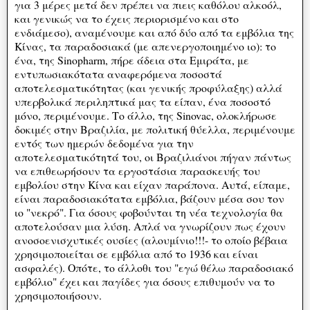
για 3 μέρες μετά δεν πρέπει να πιεις καθόλου αλκοόλ,
και γενικώς να το έχεις περιορισμένο και στο
ενδιάμεσο), αναμένουμε και από δύο από τα εμβόλια της
Κίνας, τα παραδοσιακά (με απενεργοποιημένο ιο): το
ένα, της Sinopharm, πήρε άδεια στα Εμιράτα, με
εντυπωσιακότατα αναφερόμενα ποσοστά
αποτελεσματικότητας (και γενικής προφύλαξης) αλλά
υπερβολικά περιληπτικά μας τα είπαν, ένα ποσοστό
μόνο, περιμένουμε. Το άλλο, της Sinovac, ολοκλήρωσε
δοκιμές στην Βραζιλία, με πολιτική θύελλα, περιμένουμε
εντός των ημερών δεδομένα για την
αποτελεσματικότητά του, οι Βραζιλιάνοι πήγαν πάντως
να επιθεωρήσουν τα εργοστάσια παρασκευής του
εμβολίου στην Κίνα και είχαν παράπονα. Αυτά, είπαμε,
είναι παραδοσιακότατα εμβόλια, βάζουν μέσα σου τον
ιο "νεκρό". Για όσους φοβούνται τη νέα τεχνολογία θα
αποτελούσαν μια λύση. Απλά να γνωρίζουν πως έχουν
ανοσοενισχυτικές ουσίες (αλουμίνιο!!!- το οποίο βέβαια
χρησιμοποιείται σε εμβόλια από το 1936 και είναι
ασφαλές). Οπότε, το άλλοθι του "εγώ θέλω παραδοσιακό
εμβόλιο" έχει και παγίδες για όσους επιθυμούν να το
χρησιμοποιήσουν.