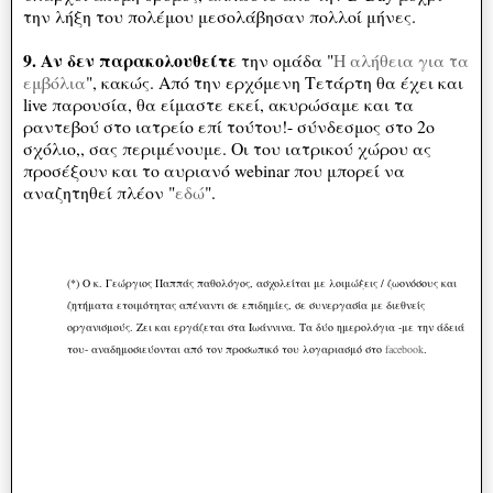
την λήξη του πολέμου μεσολάβησαν πολλοί μήνες.
9. Αν δεν παρακολουθείτε
την ομάδα "
Η αλήθεια για τα
εμβόλια
", κακώς. Από την ερχόμενη Τετάρτη θα έχει και
live παρουσία, θα είμαστε εκεί, ακυρώσαμε και τα
ραντεβού στο ιατρείο επί τούτου!- σύνδεσμος στο 2ο
σχόλιο,, σας περιμένουμε. Οι του ιατρικού χώρου ας
προσέξουν και το αυριανό webinar που μπορεί να
αναζητηθεί πλέον "
εδώ
".
(*) Ο κ. Γεώργιος Παππάς παθολόγος, ασχολείται με λοιμώξεις / ζωονόσους και
ζητήματα ετοιμότητας απέναντι σε επιδημίες, σε συνεργασία με διεθνείς
οργανισμούς. Ζει και εργάζεται στα Ιωάννινα. Τα δύο ημερολόγια -με την άδειά
του- αναδημοσιεύονται από τον προσωπικό του λογαριασμό στο
facebook
.