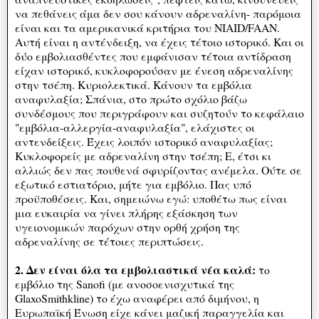
να πεθάνεις άμα δεν σου κάνουν αδρεναλίνη- παρόμοια
είναι και τα αμερικανικά κριτήρια του NIAID/FAAN.
Αυτή είναι η αντένδειξη, να έχεις τέτοιο ιστορικό. Και οι
δύο εμβολιασθέντες που εμφάνισαν τέτοια αντίδραση
είχαν ιστορικό, κυκλοφορούσαν με ένεση αδρεναλίνης
στην τσέπη. Κυριολεκτικά. Κάνουν τα εμβόλια
αναφυλαξία; Σπάνια, στο πρώτο σχόλιο βάζω
συνδέσμους που περιγράφουν και συζητούν το κεφάλαιο
"εμβόλια-αλλεργία-αναφυλαξία", ελάχιστες οι
αντενδείξεις. Έχεις λοιπόν ιστορικό αναφυλαξίας;
Κυκλοφορείς με αδρεναλίνη στην τσέπη; Ε, έτσι κι
αλλιώς δεν πας πουθενά σφυρίζοντας ανέμελα. Ούτε σε
εξωτικό εστιατόριο, μήτε για εμβόλιο. Πας υπό
προϋποθέσεις. Και, σημειώνω εγώ: υποθέτω πως είναι
μια ευκαιρία να γίνει πλήρης εξάσκηση των
υγειονομικών παρόχων στην ορθή χρήση της
αδρεναλίνης σε τέτοιες περιπτώσεις.
2. Δεν είναι όλα τα εμβολιαστικά νέα καλά:
το
εμβόλιο της Sanofi (με ανοσοενισχυτικά της
GlaxoSmithkline) το έχω αναφέρει από διμήνου, η
Ευρωπαϊκή Ένωση είχε κάνει μαζική παραγγελία και