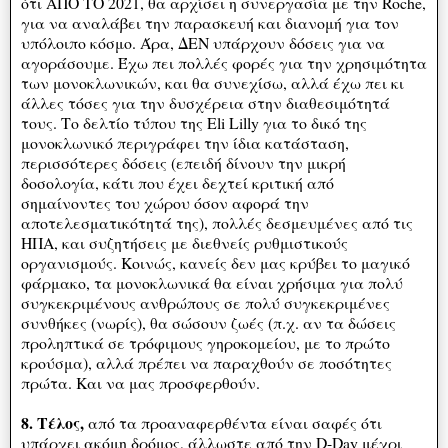
ότι ΑΠΟ ΤΟ 2021, θα αρχίσει η συνεργασία με την Roche,
για να αναλάβει την παρασκευή και διανομή για τον
υπόλοιπο κόσμο. Άρα, ΔΕΝ υπάρχουν δόσεις για να
αγοράσουμε. Έχω πει πολλές φορές για την χρησιμότητα
των μονοκλωνικών, και θα συνεχίσω, αλλά έχω πει κι
άλλες τόσες για την δυσχέρεια στην διαθεσιμότητά
τους. Το δελτίο τύπου της Eli Lilly για το δικό της
μονοκλωνικό περιγράφει την ίδια κατάσταση,
περισσότερες δόσεις (επειδή δίνουν την μικρή
δοσολογία, κάτι που έχει δεχτεί κριτική από
σημαίνοντες του χώρου όσον αφορά την
αποτελεσματικότητά της), πολλές δεσμευμένες από τις
ΗΠΑ, και συζητήσεις με διεθνείς ρυθμιστικούς
οργανισμούς. Κοινώς, κανείς δεν μας κρύβει το μαγικό
φάρμακο, τα μονοκλωνικά θα είναι χρήσιμα για πολύ
συγκεκριμένους ανθρώπους σε πολύ συγκεκριμένες
συνθήκες (νωρίς), θα σώσουν ζωές (π.χ. αν τα δώσεις
προληπτικά σε τρόφιμους γηροκομείου, με το πρώτο
κρούσμα), αλλά πρέπει να παραχθούν σε ποσότητες
πρώτα. Και να μας προσφερθούν.
8. Τέλος,
από τα προαναφερθέντα είναι σαφές ότι
υπάρχει ακόμη δρόμος, άλλωστε από την D-Day μέχρι