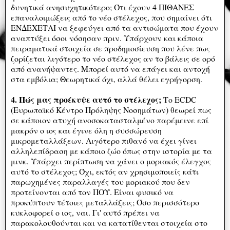
δυνητικά ανησυχητικότερο; Ότι έχουν 4 ΠΙΘΑΝΕΣ
επαναλοιμώξεις από το νέο στέλεχος, που σημαίνει ότι
ΕΝΔΕΧΕΤΑΙ να ξεφεύγει από τα αντισώματα που έχουν
αναπτύξει όσοι νόσησαν πριν. Υπάρχουν και κάποια
πειραματικά στοιχεία σε προδημοσίευση που λένε πως
ζορίζεται λιγότερο το νέο στέλεχος αν το βάλεις σε ορό
από ανανήψαντες. Μπορεί αυτό να επάγει και αντοχή
στα εμβόλια; Θεωρητικά όχι, αλλά θέλει εγρήγορση.
4. Πώς μας προέκυψε αυτό το στέλεχος;
Το ECDC
(Ευρωπαϊκό Κέντρο Πρόληψης Νοσημάτων) θεωρεί πως
σε κάποιον ατυχή ανοσοκατασταλμένο παρέμεινε επί
μακρόν ο ιος και έγινε όλη η συσσώρευση
μικρομεταλλάξεων. Λιγότερο πιθανό να έχει γίνει
αλληλεπίδραση με κάποιο ζώο όπως στην ιστορία με τα
μινκ. Υπάρχει περίπτωση να χάνει ο μοριακός έλεγχος
αυτό το στέλεχος; Όχι, εκτός αν χρησιμοποιείς κάτι
παρωχημένες παραλλαγές του μοριακού που δεν
προτείνονται από τον ΠΟΥ. Είναι φυσικό να
προκύπτουν τέτοιες μεταλλάξεις; Όσο περισσότερο
κυκλοφορεί ο ιος, ναι. Γι' αυτό πρέπει να
παρακολουθούνται και να κατατίθενται στοιχεία στο