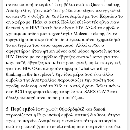
εντυπωσιακή ιστορία. Το εμβόλιο από το Queensland της
Αυστραλίας ήταν από τα πρώτα που είχαν αναγγελθεί,
ως και στην συζήτηση του Ιανουαρίου με τον Κυριάκο το
αναφέραμε. Πάει κι αυτό. Πολλοί εθελοντές έβγαιναν
θετικοί για HIV! Γιατί; Δεν είχαν HIV. Αλλά το εμβόλιο
χρησιμοποιούσε μια τεχνολογία Molecular clamp, έναν
σφιγκτήρα που κρατούσε σε συγκεκριμένο σχηματισμό
το αντιγόνο του νέου κορωνοϊού. Αλλά αυτός ο
σφιγκτήρας ήταν φτιαγμένος από μέρος πρωτεΐνης του
HIV. Οπότε με το εμβόλιο έβγαζες αντισώματα για τον
κορωνοϊό, έβγαζες και κάτι προσωρινά, μη λειτουργικά,
για τον HIV. Όλοι απορούν σήμερα "what were they
thinking in the first place", την ίδια μέρα που ένα άλλο
εμβόλιο της Αυστραλίας παρουσιάζει την πρώτη του
προδημοσίευση, από το Σίδνεϋ αυτό, έχουν βάλει πάνω
στο BCG της φυματίωσης το spike του SARS-CoV-2 και
έδειξε υποσχόμενο σε πειραματόζωα.
5. Περί εμβολίων:
χωρίς Οξφόρδη/ΑΖ και Sanofi,
περιορίζεται η Ευρωπαϊκή εμβολιαστική διαθεσιμότητα
προς το παρόν. Αναμένουμε αναλυτικότερα στοιχεία
από το ρωσικό (για το οποίο επίσημα διευκρινίστηκε ότι