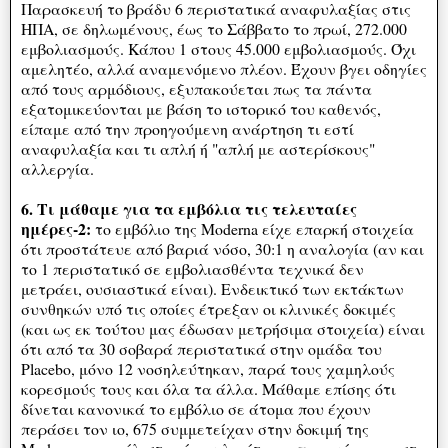
Παρασκευή το βράδυ 6 περιστατικά αναφυλαξίας στις
ΗΠΑ, σε δηλωμένους, έως το Σάββατο το πρωί, 272.000
εμβολιασμούς. Κάπου 1 στους 45.000 εμβολιασμούς. Όχι
αμελητέο, αλλά αναμενόμενο πλέον. Έχουν βγει οδηγίες
από τους αρμόδιους, εξυπακούεται πως τα πάντα
εξατομικεύονται με βάση το ιστορικό του καθενός,
είπαμε από την προηγούμενη ανάρτηση τι εστί
αναφυλαξία και τι απλή ή "απλή με αστερίσκους"
αλλεργία.
6. Τι μάθαμε για τα εμβόλια τις τελευταίες
ημέρες-2:
το εμβόλιο της Moderna είχε επαρκή στοιχεία
ότι προστάτευε από βαριά νόσο, 30:1 η αναλογία (αν και
το 1 περιστατικό σε εμβολιασθέντα τεχνικά δεν
μετράει, ουσιαστικά είναι). Ενδεικτικό των εκτάκτων
συνθηκών υπό τις οποίες έτρεξαν οι κλινικές δοκιμές
(και ως εκ τούτου μας έδωσαν μετρήσιμα στοιχεία) είναι
ότι από τα 30 σοβαρά περιστατικά στην ομάδα του
Placebo, μόνο 12 νοσηλεύτηκαν, παρά τους χαμηλούς
κορεσμούς τους και όλα τα άλλα. Μάθαμε επίσης ότι
δίνεται κανονικά το εμβόλιο σε άτομα που έχουν
περάσει τον ιο, 675 συμμετείχαν στην δοκιμή της