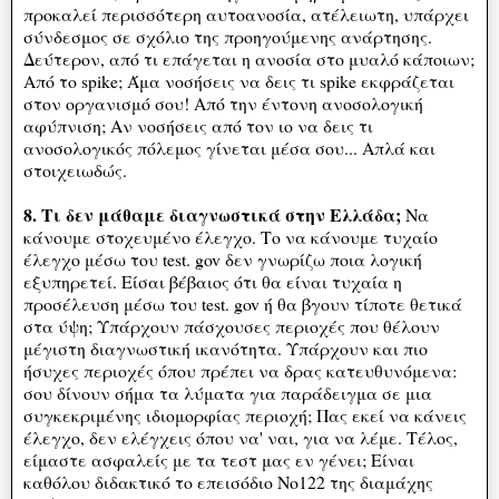
προκαλεί περισσότερη αυτοανοσία, ατέλειωτη, υπάρχει
σύνδεσμος σε σχόλιο της προηγούμενης ανάρτησης.
Δεύτερον, από τι επάγεται η ανοσία στο μυαλό κάποιων;
Από το spike; Άμα νοσήσεις να δεις τι spike εκφράζεται
στον οργανισμό σου! Από την έντονη ανοσολογική
αφύπνιση; Αν νοσήσεις από τον ιο να δεις τι
ανοσολογικός πόλεμος γίνεται μέσα σου... Απλά και
στοιχειωδώς.
8. Τι δεν μάθαμε διαγνωστικά στην Ελλάδα;
Να
κάνουμε στοχευμένο έλεγχο. Το να κάνουμε τυχαίο
έλεγχο μέσω του test. gov δεν γνωρίζω ποια λογική
εξυπηρετεί. Είσαι βέβαιος ότι θα είναι τυχαία η
προσέλευση μέσω του test. gov ή θα βγουν τίποτε θετικά
στα ύψη; Υπάρχουν πάσχουσες περιοχές που θέλουν
μέγιστη διαγνωστική ικανότητα. Υπάρχουν και πιο
ήσυχες περιοχές όπου πρέπει να δρας κατευθυνόμενα:
σου δίνουν σήμα τα λύματα για παράδειγμα σε μια
συγκεκριμένης ιδιομορφίας περιοχή; Πας εκεί να κάνεις
έλεγχο, δεν ελέγχεις όπου να' ναι, για να λέμε. Τέλος,
είμαστε ασφαλείς με τα τεστ μας εν γένει; Είναι
καθόλου διδακτικό το επεισόδιο Νο122 της διαμάχης