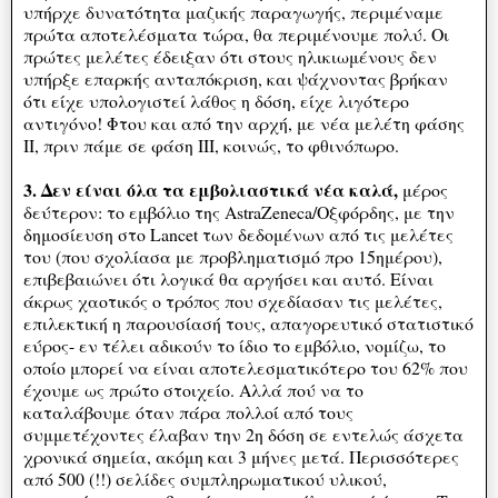
υπήρχε δυνατότητα μαζικής παραγωγής, περιμέναμε
πρώτα αποτελέσματα τώρα, θα περιμένουμε πολύ. Οι
πρώτες μελέτες έδειξαν ότι στους ηλικιωμένους δεν
υπήρξε επαρκής ανταπόκριση, και ψάχνοντας βρήκαν
ότι είχε υπολογιστεί λάθος η δόση, είχε λιγότερο
αντιγόνο! Φτου και από την αρχή, με νέα μελέτη φάσης
ΙΙ, πριν πάμε σε φάση ΙΙΙ, κοινώς, το φθινόπωρο.
3. Δεν είναι όλα τα εμβολιαστικά νέα καλά,
μέρος
δεύτερον: το εμβόλιο της AstraZeneca/Οξφόρδης, με την
δημοσίευση στο Lancet των δεδομένων από τις μελέτες
του (που σχολίασα με προβληματισμό προ 15ημέρου),
επιβεβαιώνει ότι λογικά θα αργήσει και αυτό. Είναι
άκρως χαοτικός ο τρόπος που σχεδίασαν τις μελέτες,
επιλεκτική η παρουσίασή τους, απαγορευτικό στατιστικό
εύρος- εν τέλει αδικούν το ίδιο το εμβόλιο, νομίζω, το
οποίο μπορεί να είναι αποτελεσματικότερο του 62% που
έχουμε ως πρώτο στοιχείο. Αλλά πού να το
καταλάβουμε όταν πάρα πολλοί από τους
συμμετέχοντες έλαβαν την 2η δόση σε εντελώς άσχετα
χρονικά σημεία, ακόμη και 3 μήνες μετά. Περισσότερες
από 500 (!!) σελίδες συμπληρωματικού υλικού,