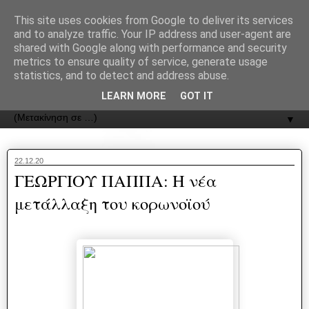
recJPp8XvMXop0y2Y7vHbTA_Phw
This site uses cookies from Google to deliver its services
and to analyze traffic. Your IP address and user-agent are
ΟΔΟΣ
shared with Google along with performance and security
metrics to ensure quality of service, generate usage
statistics, and to detect and address abuse.
Εφημερίδα της Καστοριάς | ODOS Newspaper of Castoria
LEARN MORE
GOT IT
▼
22.12.20
ΓΕΩΡΓΙΟΥ ΠΑΠΠΑ: Η νέα
μετάλλαξη του κορωνοϊού