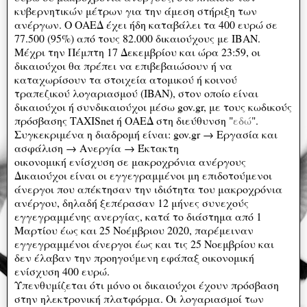
κυβερνητικών μέτρων για την άμεση στήριξη των
ανέργων. Ο ΟΑΕΔ έχει ήδη καταβάλει τα 400 ευρώ σε
77.500 (95%) από τους 82.000 δικαιούχους με ΙΒΑΝ.
Μέχρι την Πέμπτη 17 Δεκεμβρίου και ώρα 23:59, οι
δικαιούχοι θα πρέπει να επιβεβαιώσουν ή να
καταχωρίσουν τα στοιχεία ατομικού ή κοινού
τραπεζικού λογαριασμού (IBAN), στον οποίο είναι
δικαιούχοι ή συνδικαιούχοι μέσω gov.gr, με τους κωδικούς
πρόσβασης TAXISnet ή ΟΑΕΔ στη διεύθυνση "
εδώ
".
Συγκεκριμένα η διαδρομή είναι: gov.gr → Εργασία και
ασφάλιση → Ανεργία → Έκτακτη
οικονομική ενίσχυση σε μακροχρόνια ανέργους
Δικαιούχοι είναι οι εγγεγραμμένοι μη επιδοτούμενοι
άνεργοι που απέκτησαν την ιδιότητα του μακροχρόνια
ανέργου, δηλαδή ξεπέρασαν 12 μήνες συνεχούς
εγγεγραμμένης ανεργίας, κατά το διάστημα από 1
Μαρτίου έως και 25 Νοέμβριου 2020, παρέμειναν
εγγεγραμμένοι άνεργοι έως και τις 25 Νοεμβρίου και
δεν έλαβαν την προηγούμενη εφάπαξ οικονομική
ενίσχυση 400 ευρώ.
Υπενθυμίζεται ότι μόνο οι δικαιούχοι έχουν πρόσβαση
στην ηλεκτρονική πλατφόρμα. Οι λογαριασμοί των