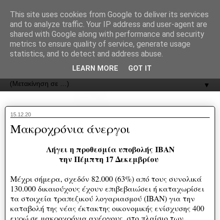
recJPp8XvMXop0y2Y7vHbTA_Phw
This site uses cookies from Google to deliver its services
and to analyze traffic. Your IP address and user-agent are
ΟΔΟΣ
shared with Google along with performance and security
metrics to ensure quality of service, generate usage
statistics, and to detect and address abuse.
Εφημερίδα της Καστοριάς | ODOS Newspaper of Castoria
LEARN MORE
GOT IT
▼
15.12.20
Μακροχρόνια άνεργοι
Λήγει η προθεσμία υποβολής
ΙΒΑΝ
την Πέμπτη 17 Δεκεμβρίου
Μέχρι σήμερα, σχεδόν 82.000 (63%) από τους συνολικά
130.000 δικαιούχους έχουν επιβεβαιώσει ή καταχωρίσει
τα στοιχεία τραπεζικού λογαριασμού (IBAN) για την
καταβολή της νέας έκτακτης οικονομικής ενίσχυσης 400
ευρώ σε μακροχρόνια ανέργους, στο πλαίσιο των