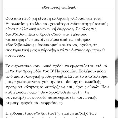
«Κοινωνική υποδομή»
Όσο ακατανόητη είναι η ελληνική γλώσσα για τους
Ευρωπαίους το ίδιο και χειρότερα δύσπεπτη γι' αυτούς
είναι η ελληνική κοινωνική έκφραση. Σε όλες τις
διαστάσεις. Και ο προσεκτικός και έµπειρος
παρατηρητής διακρίνει πίσω από τις επίσηµες
«διαβεβαιώσεις» θαυµασµού και τα χαµόγελα, τη
συστηµατική µας απόρριψη από τις δυτικοευρωπαϊκές
κοινωνίες.
Το ευρωπαϊκό κοινωνικό πρόσωπο εµφανίζεται -ειδικά
µετά την τραγωδία του Β' Παγκοσµίου Πολέµου- µέσα
από µία συλλογική φυσιογνωµία. Είναι το αποτέλεσµα
µιας πρωτοφανούς για την ιστορία της ευρωπαϊκής
πραγματικότητας συνυπάρξεως επί µέρους εθνών. Που
καθιέρωσαν όµως, σαν προϋπόθεση αυτής της
συνυπάρξεως κοινούς παρανομαστές κοινωνικής
συμπεριφοράς και εκφράσεως.
Η εβδοµηντακονταπενταετής ειρήνη µεταξύ των