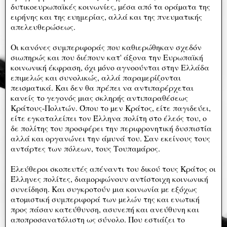
δυτικοευρωπαϊκές κοινωνίες, µέσα από τα οράµατα της
ειρήνης και της ευημερίας, αλλά και της πνευµατικής
απελευθερώσεως.
Οι κανόνες συμπεριφοράς που καθιερώθηκαν σχεδόν
σιωπηρώς και που διέπουν κατ' άξονα την Ευρωπαϊκή
κοινωνική έκφραση, όχι µόνο αγνοούνται στην Ελλάδα
επιµελώς και συνολικώς, αλλά παραµερίζονται
πεισµατικά. Και δεν θα πρέπει να αντιπαρέρχεται
κανείς το γεγονός µιας σκληρής αντιπαραθέσεως
Κράτους-Πολιτών. Όπου το µεν Κράτος, είτε παγιδεύει,
είτε εγκαταλείπει τον Έλληνα πολίτη στο έλεός του, ο
δε πολίτης του προσφέρει την περιφρονητική δυσπιστία
αλλά και οργανώνει την άµυνά του. Σαν εκείνους τους
αντάρτες των πόλεων, τους Τουπαµάρος.
Ελεύθεροι σκοπευτές απέναντι του δικού τους Κράτος οι
Έλληνες πολίτες, διαμορφώνουν αντίστοιχη κοινωνική
συνείδηση. Και συγκροτούν µια κοινωνία µε εξόχως
ατοµιστική συμπεριφορά των µελών της και ενωτική
προς πάσαν κατεύθυνση, ασυνεπή και ανεύθυνη και
αποπροσανατόλιστη ως σύνολο. Που εστιάζει το