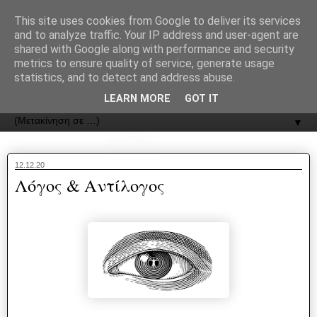
recJPp8XvMXop0y2Y7vHbTA_Phw
This site uses cookies from Google to deliver its services
and to analyze traffic. Your IP address and user-agent are
ΟΔΟΣ
shared with Google along with performance and security
metrics to ensure quality of service, generate usage
statistics, and to detect and address abuse.
Εφημερίδα της Καστοριάς | ODOS Newspaper of Castoria
LEARN MORE
GOT IT
▼
12.12.20
Λόγος & Αντίλογος