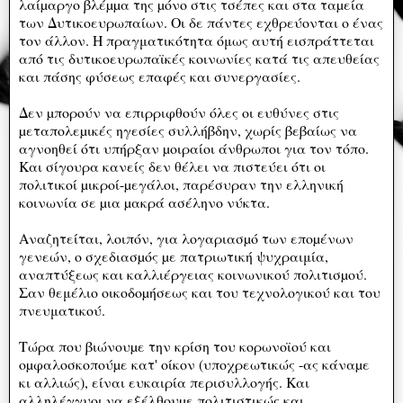
λαίµαργο βλέµµα της µόνο στις τσέπες και στα ταµεία
των Δυτικοευρωπαίων. Οι δε πάντες εχθρεύονται ο ένας
τον άλλον. Η πραγματικότητα όμως αυτή εισπράττεται
από τις δυτικοευρωπαϊκές κοινωνίες κατά τις απευθείας
και πάσης φύσεως επαφές και συνεργασίες.
Δεν µπορούν να επιρριφθούν όλες οι ευθύνες στις
µεταπολεµικές ηγεσίες συλλήβδην, χωρίς βεβαίως να
αγνοηθεί ότι υπήρξαν µοιραίοι άνθρωποι για τον τόπο.
Και σίγουρα κανείς δεν θέλει να πιστεύει ότι οι
πολιτικοί µικροί-µεγάλοι, παρέσυραν την ελληνική
κοινωνία σε µια µακρά ασέληνο νύκτα.
Αναζητείται, λοιπόν, για λογαριασµό των εποµένων
γενεών, ο σχεδιασµός µε πατριωτική ψυχραιμία,
αναπτύξεως και καλλιέργειας κοινωνικού πολιτισµού.
Σαν θεμέλιο οικοδοµήσεως και του τεχνολογικού και του
πνευματικού.
Τώρα που βιώνουµε την κρίση του κορωνοϊού και
οµφαλοσκοπούµε κατ' οίκον (υποχρεωτικώς -ας κάναµε
κι αλλιώς), είναι ευκαιρία περισυλλογής. Και
αλληλέγγυοι να εξέλθουµε πολιτιστικώς και