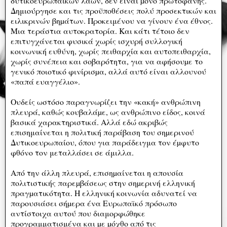
δυτικοευρωπαϊκων λαών, δεν είναι µόνο πρωτοφανής.
Δημιούργησε και τις προϋποθέσεις πολύ προσεκτικών και
ειλικρινών βηµάτων. Προκειμένου να γίνουν ένα έθνος.
Μια τεράστια αυτοκρατορία. Και κάτι τέτοιο δεν
επιτυγχάνεται φυσικά χωρίς ισχυρή συλλογική
κοινωνική ευθύνη, χωρίς πειθαρχία και αυτοπειθαρχία,
χωρίς συνέπεια και σοβαρότητα, για να αφήσουµε το
γενικό ποιοτικό φινίρισµα, αλλά αυτό είναι αλλουνού
«παπά ευαγγέλιο».
Ουδείς ωστόσο παραγνωρίζει την «κακή» ανθρώπινη
πλευρά, καθώς κουβαλάµε, ως ανθρώπινο είδος, κοινά
βασικά χαρακτηριστικά. Αλλά εδώ ακριβώς
επισημαίνεται η πολιτική παράβαση του σηµερινού
Δυτικοευρωπαίου, όπου για παράδειγμα τον έµφυτο
φθόνο τον μεταλλάσει σε άμιλλα.
Από την άλλη πλευρά, επισηµαίνεται η απουσία
πολιτιστικής παρεµβάσεως στην σηµερινή ελληνική
πραγµατικότητα. Η ελληνική κοινωνία αδυνατεί να
παρουσιάσει σήµερα ένα Ευρωπαϊκό πρόσωπο
αντίστοιχα αυτού που διαμορφώθηκε
προγραμματισμένα και µε µόχθο από τις