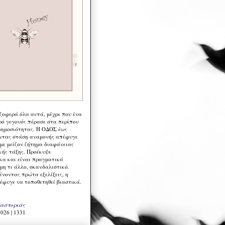
 ζοφερά όλα αυτά, μέχρι που ένα
ρό γεγονός πέρασε στα περίπου
δημοσιότητας. Η ΟΔΟΣ έως
ντας στάση αναμονής απέφυγε
 με μείζον ζήτημα διαφάνειας
κής τάξης. Προέκυψε
κα και είναι πραγματικά
μη τι άλλο, σκανδαλιστικό.
ένοντας πρώτα εξελίξεις, η
έφυγε να τοποθετηθεί βιαστικά.
Καστοριάς
026 | 1331