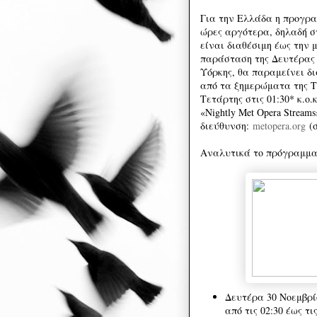
Για την Ελλάδ
α η προγρα
ώρες αργότερα, δηλαδή σ
είναι διαθέσιμη έως την μ
παράσταση της Δευτέρας 
Υόρκης, θα παραμείνει δι
από τα ξημερώματα της Τρ
Τετάρτης στις 01:3
0* κ.ο.
«Nightly Met Opera Strea
διεύθυνση:
metopera.org
(σ
Αναλυτικά το πρόγραμμα 
Δευτέρα 30 Νοεμβρί
από τις 02:30 έως τι