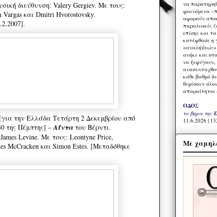
να παρατηρηθ
σική διεύθυνση: Valery Gergiev. Με τους:
φαινόμενα –π
 Vargas και Dmitri Hvorostovsky.
αφορούν αποκ
.2.2007].
παραλιακές ζ
επίσης και τ
κατέφθασε η 
«αναλήψεώς» 
ανήκε και στ
να ξεφύγουν,
ανασυνταχθού
κάθε βαθμό δ
θυμίσουν όλο
απαραίτητοι 
ΟΔΟΣ
το βήμα της 
 [για την Ελλάδα Τετάρτη 2 Δεκεμβρίου από
11.6.2026 | 13
:30 της Πέμπτης] –
Αΐντα
του Βέρντι.
ames Levine. Με τους: Leontyne Price,
Με χαμηλέ
ames McCracken και Simon Estes. [Μεταδόθηκε