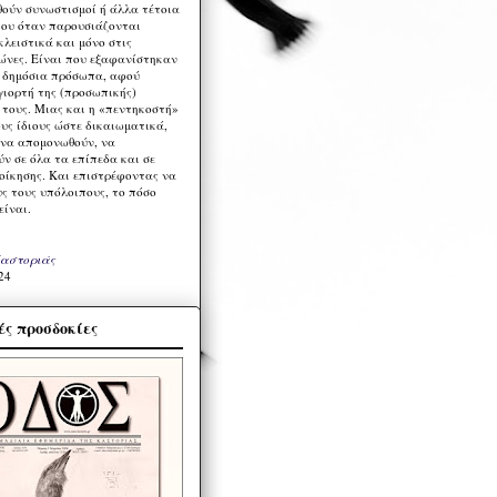
ούν συνωστισμοί ή άλλα τέτοια
ου όταν παρουσιάζονται
λειστικά και μόνο στις
ώνες. Είναι που εξαφανίστηκαν
α δημόσια πρόσωπα, αφού
γιορτή της (προσωπικής)
τους. Μιας και η «πεντηκοστή»
ους ίδιους ώστε δικαιωματικά,
 να απομονωθούν, να
ν σε όλα τα επίπεδα και σε
ιοίκησης. Και επιστρέφοντας να
υς τους υπόλοιπους, το πόσο
είναι.
Καστοριάς
24
ς προσδοκίες