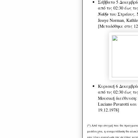
Σάββατο 5 Δεκεμβρί
από τις 02:30 έως τι
Νάξο
του Στράους. Μ
Jessye Norman, Kathle
[Μεταδόθηκε στις 12
Κυριακή 6 Δεκεμβρί
από τις 02:30 έως τι
Μουσική διεύθυνση: J
Luciano Pavarotti κα
19.12.1978]
(*) Από την στιγμή που θα πραγματοπ
μεσάνυχτα, η αναμετάδοση θα ολοκλη
μην γίνει ανανέωση της σελίδας μετά