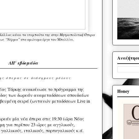
Κάλλας κάνει το ντεμπούτο της στην
Μητροπολιτική Όπερα
 ως
“Νόρμα”
στο ομώνυμο έργο του Μπελλίνι.
Αναζήτησ
ΛΗ' εβδομάδα
η ς ό π ε ρ α ς σ ε δ ι ά σ η μ ο υ ς ρ ό λ ο υ ς
 Νέας Υόρκης ανακοίνωσε το πρόγραμμα της
Honey
μάδας των δωρεάν αναμεταδόσεων σπουδαίων
βευμένη σειρά ζωντανών μεταδόσεων Live in
ωρεάν μία νέα όπερα στις 19:30 (ώρα Νέας
ιμη για περίπου 23 ώρες με αγγλικούς,
 γαλλικούς, ιταλικούς, πορτογαλικούς κ.ά.