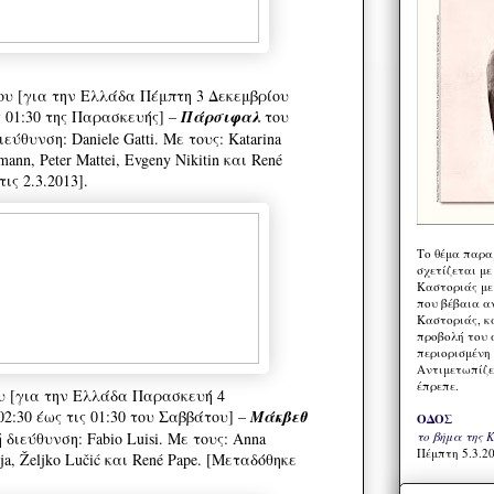
ου [για την Ελλάδα Πέμπτη 3 Δεκεμβρίου
ις 01:30 της Παρασκευής] –
Πάρσιφαλ
του
ύθυνση: Daniele Gatti. Με τους: Katarina
ann, Peter Mattei, Evgeny Nikitin και René
ις 2.3.2013].
Το θέμα παρα
σχετίζεται με
Καστοριάς με
που βέβαια α
Καστοριάς, κα
προβολή του 
περιορισμένη 
Αντιμετωπίζε
έπρεπε.
υ [για την Ελλάδα Παρασκευή 4
02:30 έως τις 01:30 του Σαββάτου] –
Μάκβεθ
ΟΔΟΣ
το βήμα της 
 διεύθυνση: Fabio Luisi. Με τους: Anna
Πέμπτη 5.3.20
eja, Željko Lučić και René Pape. [Μεταδόθηκε