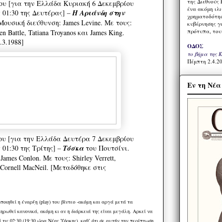
της Διεθνούς 
ου [για την Ελλάδα Κυριακή 6 Δεκεμβρίου
ένα ακόμη ιλ
ς 01:30 της Δευτέρας] –
Η Αριάνδη στην
χρηματοδότησ
ουσική διεύθυνση: James Levine. Με τους:
κυβέρνησης γι
πρότυπα, του
en Battle, Tatiana Troyanos και James King.
.3.1988]
ΟΔΟΣ
το βήμα της 
Πέμπτη 2.4.20
Εν τη Νέ
ου [για την Ελλάδα Δευτέρα 7 Δεκεμβρίου
ς 01:30 της Τρίτης] –
Τόσκα
του Πουτσίνι.
ames Conlon. Με τους: Shirley Verrett,
ι Cornell MacNeil. [Μεταδόθηκε στις
οιηθεί η έναρξη (play) του βίντεο -ακόμη και αργά μετά τα
ρωθεί κανονικά, ακόμη κι αν η διάρκειά της είναι μεγάλη. Αρκεί να
 τις 02:30 (19:30 ώρα Νέας Υόρκης), καθ’ ότι σε αυτήν την περίπτωση