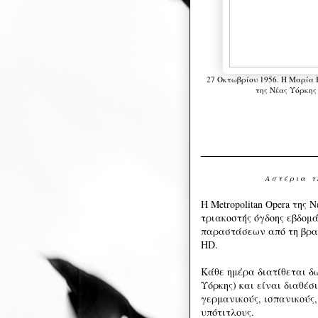
27 Οκτωβρίου 1956. Η Μαρία 
της Νέας Υόρκης
Α σ τ έ ρ ι α τ 
Η Metropolitan Opera της
τριακοστής όγδοης εβδο
παραστάσεων από τη βρα
HD.
Κάθε ημέρα διατίθεται δ
Υόρκης) και είναι διαθέσ
γερμανικούς, ισπανικούς,
υπότιτλους.