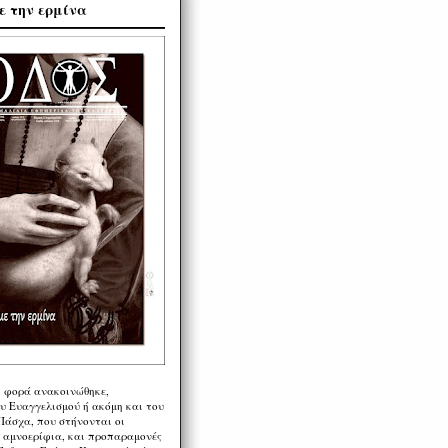
ε την ερμίνα
η φορά ανακοινώθηκε,
υ Ευαγγελισμού ή ακόμη και του
Πάσχα, που στήνονται οι
α αμνοερίφια, και προπαραμονές