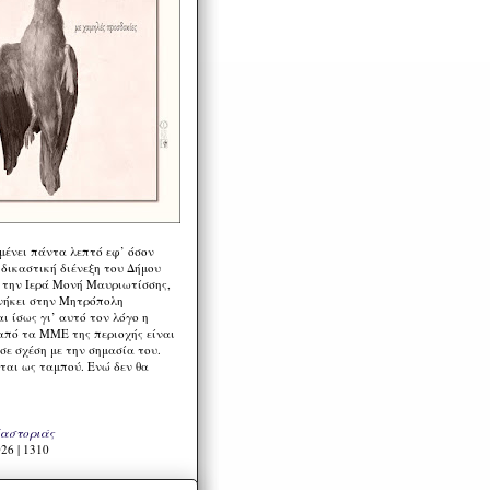
μένει πάντα λεπτό εφ’ όσον
 δικαστική διένεξη του Δήμου
 την Ιερά Μονή Μαυριωτίσσης,
νήκει στην Μητρόπολη
ι ίσως γι’ αυτό τον λόγο η
από τα ΜΜΕ της περιοχής είναι
σε σχέση με την σημασία του.
ται ως ταμπού. Ενώ δεν θα
Καστοριάς
26 | 1310