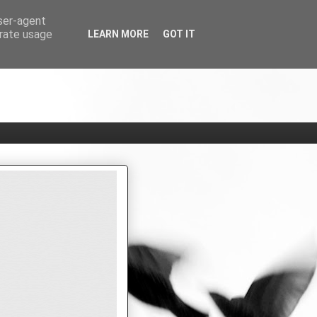
user-agent
erate usage
LEARN MORE
GOT IT