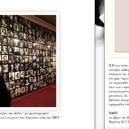
Η Eίναι τόσο
(ακόμη) σοβα
αζήτητα της 
στιγμής τηρώ
να ασχοληθεί
ίσως και νομι
καλοκαιριάτι
μοναδικό. Αν 
Ωστόσο περιμ
εφημερίδα απ
ΟΔΟΣ
οίχος της δόξας"
με φωτογραφίες
καλλιτεχνών που πέρασαν από την ΜΕΤ
το βήμα της 
Πέμπτη 30.7.2