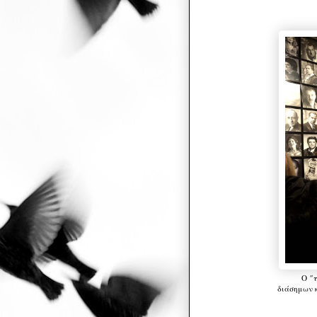
Ο
"τ
διάσημων 