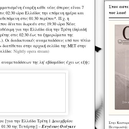
Στον αστε
μματισμένη έναρξη κάθε νέας όπερας είναι 7
του λαού
τις 02:30 ώρα Ελλάδος την επόμ
ενη ημέρα και
εθεπόμενη στις 01:30 περίπου*. Π.χ. η
που δίνεται δωρεάν στις 19:30 ώρα Νέας
αθέσιμη για την Ελλάδα όλη την Τρίτη (δηλαδή
ίτης στις 02:30 έως τα ξημερώματα της
κ.). Οι διαδικτυακές αναμεταδόσεις υπό τον τίτλο
ms» διατίθεται στην αρχική σελίδα της ΜΕΤ στην
ελίδα:
Nightly opera stream)
αναμεταδόσεων της λη' εβδομάδας έχει ως εξής:
ου [για την Ελλάδα Τρίτη 1 Δεκεμβρίου
Στην Καστορι
ς 01:30 της Τετάρτης] –
Ευγένιος Ονέγκιν
Πεντηκοστής 