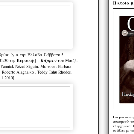
Η κυρία μ
ρίου [για την Ελλάδα Σάββατο 5
01:30 της Κυριακής] –
Κάρμεν
του Μπιζέ.
annick Nézet-Séguin. Με τους: Barbara
ča, Roberto Alagna και Teddy Tahu Rhodes.
.1.2010]
Για μια ακόμ
παραμονές το
επερχόμενου 
σούβλες με τ