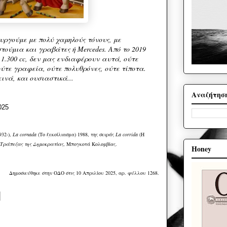
ουργούμε με πολύ χαμηλούς τόνους, με
στούμια και γραβάτες ή Μercedes. Από το 2019
s 1.300 cc, δεν μας ενδιαφέρουν αυτά, ούτε
ούτε γραφεία, ούτε πολυθρόνες, ούτε τίποτα.
ινά, και ουσιαστικά...
Αναζήτησ
025
32-),
La cornada
(Το ξεκοίλιασμα) 1988, της σειράς
La corrida
(Η
Τράπεζας της Δημοκρατίας
, Μπογκοτά Κολομβίας.
Honey
Δημοσιεύθηκε στην ΟΔΟ στις 10 Απριλίου 2025, αρ. φύλλου 1268.