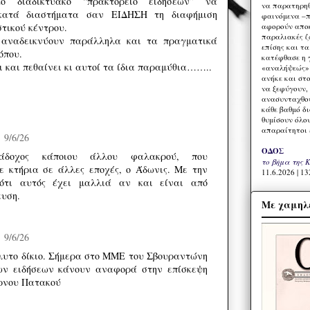
ό διαδικτυακό “πρακτορείο ειδήσεων” να
να παρατηρηθ
κατά διαστήματα σαν ΕΙΔΗΣΗ τη διαφήμιση
φαινόμενα –π
αφορούν αποκ
στικού κέντρου.
παραλιακές ζ
 αναδεικνύουν παράλληλα και τα πραγματικά
επίσης και τ
όπου.
κατέφθασε η 
ι και πεθαίνει κι αυτοί τα ίδια παραμύθια……..
«αναλήψεώς» 
ανήκε και στ
να ξεφύγουν,
ανασυνταχθού
κάθε βαθμό δ
θυμίσουν όλο
απαραίτητοι 
9/6/26
ΟΔΟΣ
ιάδοχος κάποιου άλλου φαλακρού, που
το βήμα της 
ε κτήρια σε άλλες εποχές, ο Άδωνις. Με την
11.6.2026 | 13
ότι αυτός έχει μαλλιά αν και είναι από
υση.
Με χαμηλέ
9/6/26
λυτο δίκιο. Σήμερα στο ΜΜΕ του Σβουραντώνη
ων ειδήσεων κάνουν αναφορά στην επίσκεψη
ρνου Πατακού