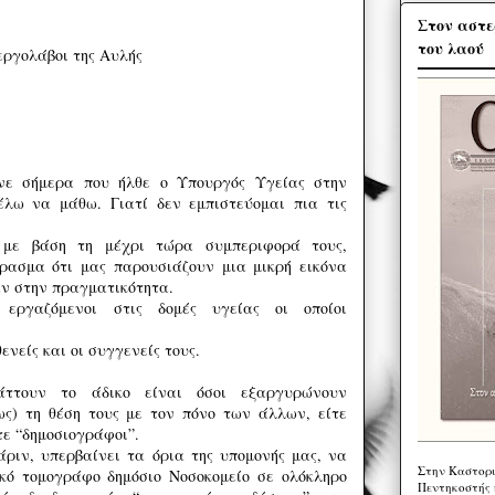
Στον αστε
του λαού
εργολάβοι της Αυλής
νε σήμερα που ήλθε ο Υπουργός Υγείας στην
έλω να μάθω. Γιατί δεν εμπιστεύομαι πια τις
 με βάση τη μέχρι τώρα συμπεριφορά τους,
ρασμα ότι μας παρουσιάζουν μια μικρή εικόνα
ν στην πραγματικότητα.
 εργαζόμενοι στις δομές υγείας οι οποίοι
ενείς και οι συγγενείς τους.
άττουν το άδικο είναι όσοι εξαργυρώνουν
ως) τη θέση τους με τον πόνο των άλλων, είτε
ίτε “δημοσιογράφοι”.
ριν, υπερβαίνει τα όρια της υπομονής μας, να
Στην Καστορι
κό τομογράφο δημόσιο Νοσοκομείο σε ολόκληρο
Πεντηκοστής 