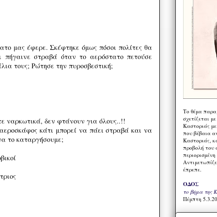
ατο μας έφερε. Σκέφτηκε όμως πόσοι πολίτες θα
ι πήγαινε στραβά όταν το αερόστατο πετούσε
λια τους; Ρώτησε την πυροσβεστική;
Το θέμα παρα
σχετίζεται με
 ναρκωτικά, δεν φτάνουν για όλους..!!
Καστοριάς με
 αεροσκάφος κάτι μπορεί να πάει στραβά και να
που βέβαια α
 να το καταργήσουμε;
Καστοριάς, κα
προβολή του 
περιορισμένη 
βικοί
Αντιμετωπίζε
έπρεπε.
τριος
ΟΔΟΣ
το βήμα της 
Πέμπτη 5.3.20