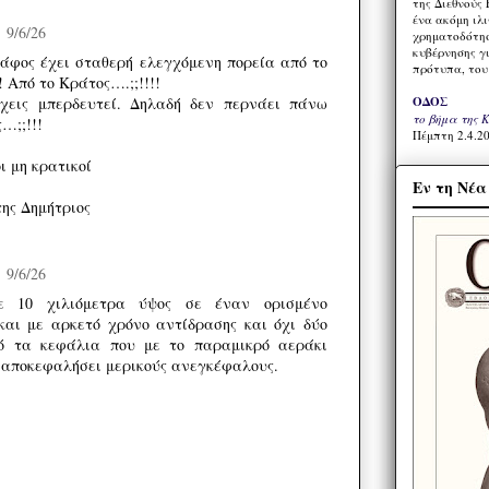
της Διεθνούς 
ένα ακόμη ιλ
9/6/26
χρηματοδότησ
κυβέρνησης γι
άφος έχει σταθερή ελεγχόμενη πορεία από το
πρότυπα, του
!! Από το Κράτος….;;!!!!
ΟΔΟΣ
χεις μπερδευτεί. Δηλαδή δεν περνάει πάνω
το βήμα της 
…;;!!!
Πέμπτη 2.4.20
ι μη κρατικοί
Εν τη Νέ
ης Δημήτριος
9/6/26
ε 10 χιλιόμετρα ύψος σε έναν ορισμένο
και με αρκετό χρόνο αντίδρασης και όχι δύο
ό τα κεφάλια που με το παραμικρό αεράκι
 αποκεφαλήσει μερικούς ανεγκέφαλους.