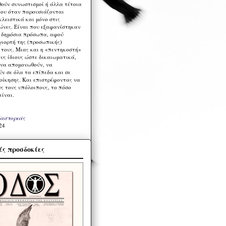
ούν συνωστισμοί ή άλλα τέτοια
ου όταν παρουσιάζονται
λειστικά και μόνο στις
ώνες. Είναι που εξαφανίστηκαν
α δημόσια πρόσωπα, αφού
γιορτή της (προσωπικής)
τους. Μιας και η «πεντηκοστή»
ους ίδιους ώστε δικαιωματικά,
 να απομονωθούν, να
ν σε όλα τα επίπεδα και σε
ιοίκησης. Και επιστρέφοντας να
υς τους υπόλοιπους, το πόσο
είναι.
Καστοριάς
24
ς προσδοκίες