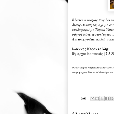
Βλέπει ο κόσμος πως λειτ
διακριτικότητα, όχι με κο
κυκλοφορώ με Τoyota Υari
οδηγοί ούτε αυτοκίνητα, 
Λειτουργούμε απλά, ταπε
Ιωάννης Κορεντσίδης
δήμαρχος Καστοριάς | 7.3.2
Φωτογραφία: Φερνάντο Μποτέρο (19
ταυρομαχία), Μουσείο Μποτέρο της
43 σχόλια: