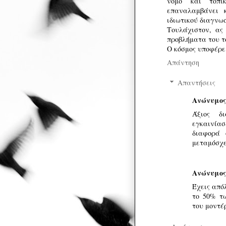
νομό και τοπικ
επαναλαμβάνει 
ιδιωτικού διαγνω
Τουλάχιστον, ας
προβλήματα του τ
Ο κόσμος υποφέρε
Απάντηση
Απαντήσεις
Ανώνυμος
Άξιος δ
εγκαινίασ
διαφορά 
μεταμόσχε
Ανώνυμος
Έχεις από
το 50% τ
του μοντέ