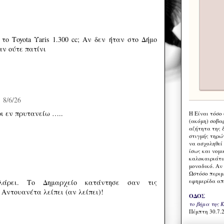
το Τoyota Υaris 1.300 cc; Αν δεν ήταν στο Δήμο
αν ούτε πατίνι
8/6/26
οι εν πρυτανείω …..
Η Eίναι τόσο
(ακόμη) σοβα
αζήτητα της 
στιγμής τηρώ
να ασχοληθεί
ίσως και νομι
καλοκαιριάτι
μοναδικό. Αν 
Ωστόσο περιμ
εφημερίδα απ
λάρει. Το Δημαρχείο κατάντησε σαν τις
 Αντουανέτα λείπει (αν λείπει)!
ΟΔΟΣ
το βήμα της 
Πέμπτη 30.7.2