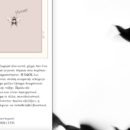
 ζοφερά όλα αυτά, μέχρι που ένα
ρό γεγονός πέρασε στα περίπου
δημοσιότητας. Η ΟΔΟΣ έως
ντας στάση αναμονής απέφυγε
 με μείζον ζήτημα διαφάνειας
κής τάξης. Προέκυψε
κα και είναι πραγματικά
μη τι άλλο, σκανδαλιστικό.
ένοντας πρώτα εξελίξεις, η
έφυγε να τοποθετηθεί βιαστικά.
Καστοριάς
026 | 1331