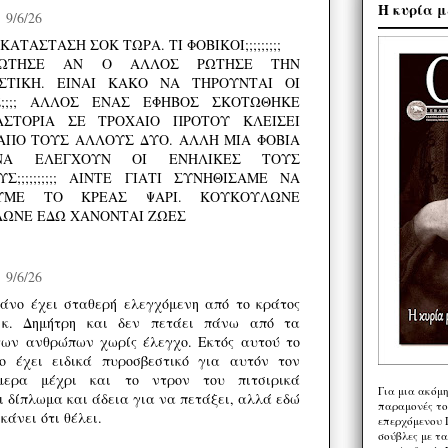
Η κυρία μ
9/6/26
ΚΑΤΑΣΤΑΣΗ ΣΟΚ ΤΩΡΑ. ΤΙ ΦΟΒΙΚΟΙ;;;;;;;;;
ΩΤΗΣΕ ΑΝ Ο ΑΛΛΟΣ ΡΩΤΗΣΕ ΤΗΝ
ΣΤΙΚΗ. ΕΙΝΑΙ ΚΑΚΟ ΝΑ ΤΗΡΟΥΝΤΑΙ ΟΙ
;;;; ΑΛΛΟΣ ΕΝΑΣ ΕΦΗΒΟΣ ΣΚΟΤΩΘΗΚΕ
ΣΤΟΡΙΑ ΣΕ ΤΡΟΧΑΙΟ ΠΡΟΤΟΥ ΚΛΕΙΣΕΙ
ΑΠΟ ΤΟΥΣ ΑΛΛΟΥΣ ΔΥΟ. ΑΛΛΗ ΜΙΑ ΦΟΒΙΑ
ΝΑ ΕΛΕΓΧΟΥΝ ΟΙ ΕΝΗΛΙΚΕΣ ΤΟΥΣ
Σ;;;;;;;;;; ΑΙΝΤΕ ΓΙΑΤΙ ΣΥΝΗΘΙΣΑΜΕ ΝΑ
ΟΥΜΕ ΤΟ ΚΡΕΑΣ ΨΑΡΙ. ΚΟΥΚΟΥΛΩΝΕ
ΩΝΕ ΕΔΩ ΧΑΝΟΝΤΑΙ ΖΩΕΣ
9/6/26
άνο έχει σταθερή ελεγχόμενη από το κράτος
 κ. Δημήτρη και δεν πετάει πάνω από τα
των ανθρώπων χωρίς έλεγχο. Εκτός αυτού το
ιο έχει ειδικά πυροσβεστικό για αυτόν τον
μερα μέχρι και το ντρον του πιτσιρικά
Για μια ακόμ
ι δίπλωμα και άδεια για να πετάξει, αλλά εδώ
παραμονές το
κάνει ότι θέλει.
επερχόμενου 
σούβλες με τ