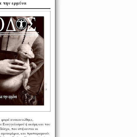
ε την ερμίνα
η φορά ανακοινώθηκε,
υ Ευαγγελισμού ή ακόμη και του
Πάσχα, που στήνονται οι
α αμνοερίφια, και προπαραμονές