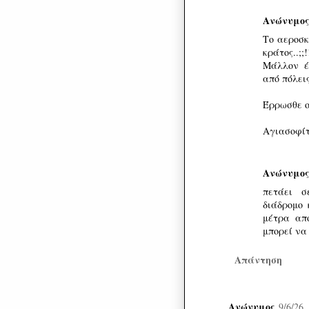
Ανώνυμος
Το αεροσκ
κράτος..;;
Μάλλον έ
από πόλεις
Έρρωσθε ο
Αγιασοφίτ
Ανώνυμος
πετάει σ
διάδρομο 
μέτρα απ
μπορεί να
Απάντηση
Ανώνυμος
9/6/26