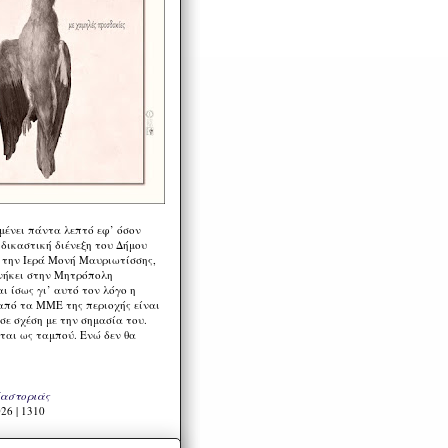
μένει πάντα λεπτό εφ’ όσον
 δικαστική διένεξη του Δήμου
 την Ιερά Μονή Μαυριωτίσσης,
νήκει στην Μητρόπολη
ι ίσως γι’ αυτό τον λόγο η
από τα ΜΜΕ της περιοχής είναι
σε σχέση με την σημασία του.
ται ως ταμπού. Ενώ δεν θα
Καστοριάς
26 | 1310