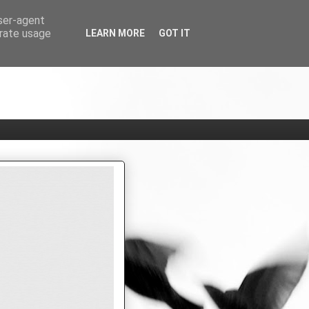
user-agent
erate usage
LEARN MORE
GOT IT