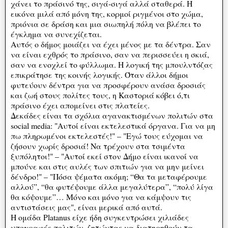
χάνει το πράσινό της, σιγά-σιγά αλλά σταθερά. Η
εικόνα μιλά από μόνη της, κορμοί ριγμένοι στο χώμα,
πριόνια σε δράση και μια σιωπηλή πόλη να βλέπει το
έγκλημα να συνεχίζεται.
Αυτός ο δήμος μοιάζει να έχει μένος με τα δέντρα. Σαν
να είναι εχθρός το πράσινο, σαν να περισσεύει η σκιά,
σαν να ενοχλεί το φύλλωμα. Η λογική της μπουλντόζας
επικράτησε της κοινής λογικής. Όταν άλλοι δήμοι
φυτεύουν δέντρα για να προσφέρουν ανάσα δροσιάς
και ζωή στους πολίτες τους, η Καστοριά κόβει ό,τι
πράσινο έχει απομείνει στις πλατείες.
Δεκάδες είναι τα σχόλια αγανακτισμένων πολιτών στα
social media: "Αυτοί είναι εκτελεστικά όργανα. Για να μη
πω πληρωμένοι εκτελεστές!" – "Εγώ τους εύχομαι να
ζήσουν χωρίς δροσιά! Να τρέχουν στα τσιμέντα
ξυπόλητοι!" – "Αυτοί εκεί στον Δήμο είναι ικανοί να
μπούνε και στις αυλές των σπιτιών για να μην μείνει
δένδρο!" – "Πόσα ψέματα ακόμη; “Θα τα μεταφέρουμε
αλλού”, “θα φυτέψουμε άλλα μεγαλύτερα”, “πολύ λίγα
θα κόψουμε”… Μόνο και μόνο για να κάμψουν τις
αντιστάσεις μας", είναι μερικά από αυτά.
Η ομάδα Platanus είχε ήδη συγκεντρώσει χιλιάδες
υπογραφές πολιτών, ζητώντας να διατηρηθούν τα