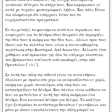
γειτονιάς πέτυχαν το στόχο τους. Και καμάρωσαν γι’
αυτό, με τυχαίες φωτογραφικές λήψεις. Και πάλι. Είναι
πια ολοφάνερο ότι υπάρχουν τύποι που το
ευχαριστιούνται πραγματικά.
Εν τω μεταξύ, το φαινόμενο αυτό των περιοίκων που
ανησυχούν για τα δένδρα όταν θεωρούν ότι περιορίζει
την θέα τους ή ακόμη και την θέα των... άλλων προς τους
ίδιους και τα παλάτια τους, είναι η πιο συνηθισμένη
περίπτωση στην Καστοριά. Από δεκαετίες. Άλλωστε έτσι
χάθηκαν από προσώπου γης όλα τα υπέροχα πλατάνια,
που βρίσκονταν απέναντι από οικοδομές, στην οδό
Ορεστείων [
"εδώ"
].
Σε αυτή την πόλη πιο πιθανό είναι να συναντήσεις
έξαλλους με πριόνι στο χέρι να σεληνιάζονται εν χορώ,
ακόμη και χωρίς πανσέληνο, στη νίκη τους να
καταστρέψουν τα δένδρα. Και πάντως είναι απίθανο να
δεις να φυτεύεται σ’ αυτή την πόλη ακόμη και ένα
δένδρο. Ένα κανονικό δένδρο για δείγμα. Το ισοζύγιο
έχει ξεπεράσει το αντίστοιχο θανάτων / γεννήσεων, και
μόνο με όσους εγκαταλείπουν την πόλη μπορεί να