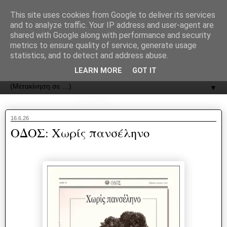
recJPp8XvMXop0y2Y7vHbTA_Phw
This site uses cookies from Google to deliver its services
and to analyze traffic. Your IP address and user-agent are
ΟΔΟΣ
shared with Google along with performance and security
metrics to ensure quality of service, generate usage
statistics, and to detect and address abuse.
Εφημερίδα της Καστοριάς | ODOS Newspaper of Castoria
LEARN MORE
GOT IT
▼
16.6.26
ΟΔΟΣ: Χωρίς πανσέληνο