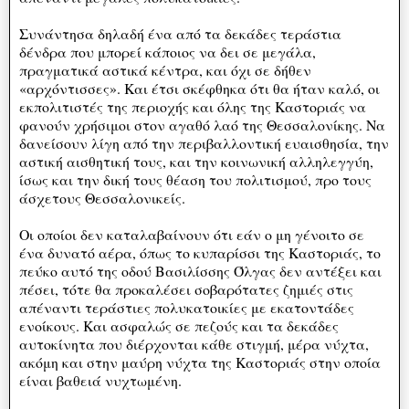
Συνάντησα δηλαδή ένα από τα δεκάδες τεράστια
δένδρα που μπορεί κάποιος να δει σε μεγάλα,
πραγματικά αστικά κέντρα, και όχι σε δήθεν
«αρχόντισσες». Και έτσι σκέφθηκα ότι θα ήταν καλό, οι
εκπολιτιστές της περιοχής και όλης της Καστοριάς να
φανούν χρήσιμοι στον αγαθό λαό της Θεσσαλονίκης. Να
δανείσουν λίγη από την περιβαλλοντική ευαισθησία, την
αστική αισθητική τους, και την κοινωνική αλληλεγγύη,
ίσως και την δική τους θέαση του πολιτισμού, προ τους
άσχετους Θεσσαλονικείς.
Οι οποίοι δεν καταλαβαίνουν ότι εάν ο μη γένοιτο σε
ένα δυνατό αέρα, όπως το κυπαρίσσι της Καστοριάς, το
πεύκο αυτό της οδού Βασιλίσσης Όλγας δεν αντέξει και
πέσει, τότε θα προκαλέσει σοβαρότατες ζημιές στις
απέναντι τεράστιες πολυκατοικίες με εκατοντάδες
ενοίκους. Και ασφαλώς σε πεζούς και τα δεκάδες
αυτοκίνητα που διέρχονται κάθε στιγμή, μέρα νύχτα,
ακόμη και στην μαύρη νύχτα της Καστοριάς στην οποία
είναι βαθειά νυχτωμένη.