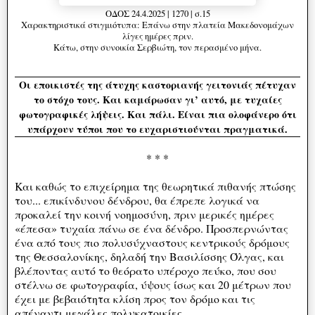
ΟΔΟΣ 24.4.2025 | 1270 | σ.15
Χαρακτηριστικά στιγμιότυπα: Επάνω στην πλατεία Μακεδονομάχων
λίγες ημέρες πριν.
Κάτω, στην συνοικία Σερβιώτη, τον περασμένο μήνα.
Oι εποικιστές της άτυχης καστοριανής γειτονιάς πέτυχαν
το στόχο τους. Και καμάρωσαν γι’ αυτό, με τυχαίες
φωτογραφικές λήψεις. Και πάλι. Είναι πια ολοφάνερο ότι
υπάρχουν τύποι που το ευχαριστιούνται πραγματικά.
* * *
Και καθώς το επιχείρημα της θεωρητικά πιθανής πτώσης
του... επικίνδυνου δένδρου, θα έπρεπε λογικά να
προκαλεί την κοινή νοημοσύνη, πριν μερικές ημέρες
«έπεσα» τυχαία πάνω σε ένα δένδρο. Προσπερνώντας
ένα από τους πιο πολυσύχναστους κεντρικούς δρόμους
της Θεσσαλονίκης, δηλαδή την Βασιλίσσης Όλγας, και
βλέποντας αυτό το θεόρατο υπέροχο πεύκο, που σου
στέλνω σε φωτογραφία, ύψους ίσως και 20 μέτρων που
έχει με βεβαιότητα κλίση προς τον δρόμο και τις
απέναντι μεγάλες πολυκατοικίες.