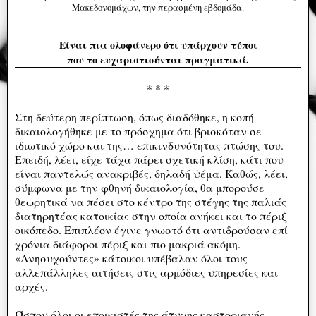
Μακεδονομάχων, την περασμένη εβδομάδα.
Είναι πια ολοφάνερο ότι υπάρχουν τύποι
που το ευχαριστιούνται πραγματικά.
* * *
Στη δεύτερη περίπτωση, όπως διαδόθηκε, η κοπή
δικαιολογήθηκε με το πρόσχημα ότι βρισκόταν σε
ιδιωτικό χώρο και της… επικινδυνότητας πτώσης του.
Επειδή, λέει, είχε τάχα πάρει σχετική κλίση, κάτι που
είναι παντελώς ανακριβές, δηλαδή ψέμα. Καθώς, λέει,
σύμφωνα με την φθηνή δικαιολογία, θα μπορούσε
θεωρητικά να πέσει στο κέντρο της στέγης της παλιάς
διατηρητέας κατοικίας στην οποία ανήκει και το πέριξ
οικόπεδο. Επιπλέον έγινε γνωστό ότι αντιδρούσαν επί
χρόνια διάφοροι πέριξ και πιο μακριά ακόμη.
«Ανησυχούντες» κάτοικοι υπέβαλαν όλοι τους
αλλεπάλληλες αιτήσεις στις αρμόδιες υπηρεσίες και
αρχές.
Ώσπου όλοι οι εποικιστές της άτυχης καστοριανής