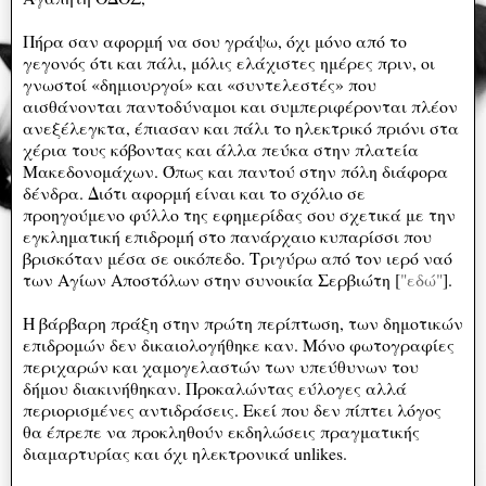
Πήρα σαν αφορμή να σου γράψω, όχι μόνο από το
γεγονός ότι και πάλι, μόλις ελάχιστες ημέρες πριν, οι
γνωστοί «δημιουργοί» και «συντελεστές» που
αισθάνονται παντοδύναμοι και συμπεριφέρονται πλέον
ανεξέλεγκτα, έπιασαν και πάλι το ηλεκτρικό πριόνι στα
χέρια τους κόβοντας και άλλα πεύκα στην πλατεία
Μακεδονομάχων. Όπως και παντού στην πόλη διάφορα
δένδρα. Διότι αφορμή είναι και το σχόλιο σε
προηγούμενο φύλλο της εφημερίδας σου σχετικά με την
εγκληματική επιδρομή στο πανάρχαιο κυπαρίσσι που
βρισκόταν μέσα σε οικόπεδο. Τριγύρω από τον ιερό ναό
των Αγίων Αποστόλων στην συνοικία Σερβιώτη [
"εδώ"
].
Η βάρβαρη πράξη στην πρώτη περίπτωση, των δημοτικών
επιδρομών δεν δικαιολογήθηκε καν. Μόνο φωτογραφίες
περιχαρών και χαμογελαστών των υπεύθυνων του
δήμου διακινήθηκαν. Προκαλώντας εύλογες αλλά
περιορισμένες αντιδράσεις. Εκεί που δεν πίπτει λόγος
θα έπρεπε να προκληθούν εκδηλώσεις πραγματικής
διαμαρτυρίας και όχι ηλεκτρονικά unlikes.