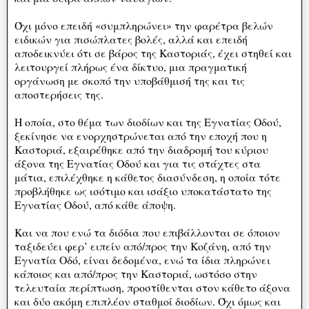
Όχι μόνο επειδή «συμπληρώνει» την φαρέτρα βελών
ειδικών για πισώπλατες βολές, αλλά και επειδή
αποδεικνύει ότι σε βάρος της Καστοριάς, έχει στηθεί και
λειτουργεί πλήρως ένα δίκτυο, μια πραγματική
οργάνωση με σκοπό την υποβάθμισή της και τις
αποστερήσεις της.
Η οποία, στο θέμα των διοδίων και της Εγνατίας Οδού,
ξεκίνησε να ενορχηστρώνεται από την εποχή που η
Καστοριά, εξαιρέθηκε από την διαδρομή του κύριου
άξονα της Εγνατίας Οδού και για τις στάχτες στα
μάτια, επιλέχθηκε η κάθετος διασύνδεση, η οποία τότε
προβλήθηκε ως ισότιμο και ισάξιο υποκατάστατο της
Εγνατίας Οδού, από κάθε άποψη.
Και να που ενώ τα διόδια που επιβάλλονται σε όποιον
ταξιδεύει φερ’ ειπείν από/προς την Κοζάνη, από την
Εγνατία Οδό, είναι δεδομένα, ενώ τα ίδια πληρώνει
κάποιος και από/προς την Καστοριά, ωστόσο στην
τελευταία περίπτωση, προστίθενται στον κάθετο άξονα
και δύο ακόμη επιπλέον σταθμοί διοδίων. Όχι όμως και