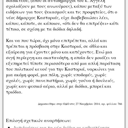
διαδικτύου, (όπου οι αντιδήμαρχοι του κ. Αγγελή
σχολιάζουν με τους ανωνύμους), κάπου μεταξύ των
ειδήσεων για τους ψεκασμούς και τις προφητείες, ότι ο
νέος δήμαρχος Καστοριάς, είχε διαβεβαιώσει λέει,
κάπου, κάποτε, σε κάποιον, «ότι δεν θα επιτρέψει» κάτι
τέτοιο, σε σχέση με τα διόδια δηλαδή.
Και να που τώρα, όχι μόνο επιτρέπεται, αλλά και
τρέπεται η πρόσβαση στην Καστοριά, σε άθλο και
εξαίρεση για έχοντες μόνο και κατέχοντες. Ενώ μια
σιγή περίεργη και ακατανόητη, η οποία δεν μοιάζει να
εξυπηρετεί τίποτε περισσότερο από μια απλή παράταση
του πολιτικού κενού για την Καστοριά, ναρκώνει για
μια ακόμη φορά, μια πόλη, χωρίς υποδομές, χωρίς
σχολές, χωρίς πανεπιστήμιο, χωρίς γούνα ή δουλειές,
χωρίς καν φυσικό αέριο, αλλά με διόδια, μπορεί και
τριόδια.
Δημοσιεύθηκε στην ΟΔΟ στις 27 Νοεμβρίου 2014, αρ. φύλλου 766
Επιλογή σχετικών αναρτήσεων:
Αντιδράσεις για τα νέα διόδια με καθυστέρηση