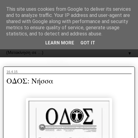
recJPp8XvMXop0y2Y7vHbTA_Phw
This site uses cookies from Google to deliver its services
and to analyze traffic. Your IP address and user-agent are
ΟΔΟΣ
shared with Google along with performance and security
metrics to ensure quality of service, generate usage
statistics, and to detect and address abuse.
Εφημερίδα της Καστοριάς | ODOS Newspaper of Castoria
LEARN MORE
GOT IT
▼
16.4.15
ΟΔΟΣ: Νήσσα