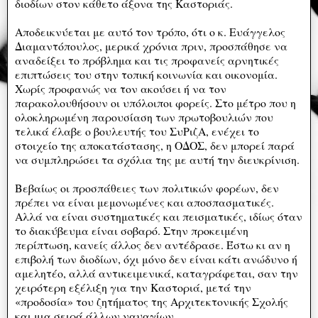
διοδίων στον κάθετο άξονα της Καστοριάς.
Αποδεικνύεται με αυτό τον τρόπο, ότι ο κ. Ευάγγελος
Διαμαντόπουλος, μερικά χρόνια πριν, προσπάθησε να
αναδείξει το πρόβλημα και τις προφανείς αρνητικές
επιπτώσεις του στην τοπική κοινωνία και οικονομία.
Χωρίς προφανώς να τον ακούσει ή να τον
παρακολουθήσουν οι υπόλοιποι φορείς. Στο μέτρο που η
ολοκληρωμένη παρουσίαση των πρωτοβουλιών που
τελικά έλαβε ο βουλευτής του ΣυΡιζΑ, ενέχει το
στοιχείο της αποκατάστασης, η ΟΔΟΣ, δεν μπορεί παρά
να συμπληρώσει τα σχόλια της με αυτή την διευκρίνιση.
Βεβαίως οι προσπάθειες των πολιτικών φορέων, δεν
πρέπει να είναι μεμονωμένες και αποσπασματικές.
Αλλά να είναι συστηματικές και πεισματικές, ιδίως όταν
το διακύβευμα είναι σοβαρό. Στην προκειμένη
περίπτωση, κανείς άλλος δεν αντέδρασε. Έστω κι αν η
επιβολή των διοδίων, όχι μόνο δεν είναι κάτι ανώδυνο ή
αμελητέο, αλλά αντικειμενικά, καταγράφεται, σαν την
χειρότερη εξέλιξη για την Καστοριά, μετά την
«προδοσία» του ζητήματος της Αρχιτεκτονικής Σχολής
και μια σειρά άλλων ναυαγίων.