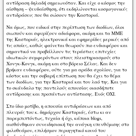
αντίδραση δηλαδή σημειωνόταν. Και είχε ο κόσμος την
αίσθηση – ψευδαίσθηση, ότι εκδηλώνονται κοσμογονικές
αντιδράσεις που θα σώσουν την Καστοριά.
Να όμως, που ειδικά στην περίπτωση των διοδίων, όλοι
σιωπούν και σφυρίζουν αδιάφορα, ακόμη και τα ΜΜΕ
της Καστοριάς, ηλεκτρονικά και εφημερίδες μερικές από
τις οποίες, καθώς φαίνεται θεωρούν πιο ενδιαφέρον και
σημαντικό να προβάλλουν τις τεράστιες επιτυχίες
ιδιωτικών συμφερόντων στους πλειστηριασμούς στο
Χονγκ-Κονγκ, ακόμη και στο βόρειο Σέλας. Και δεν
βρήκαν ενδιαφέρον, ούτε για μα αράδα σχολίου, για το
κόστος και την σοβαρή επίπτωση που θα έχει το θέμα
των διοδίων, για την Καστοριά και τον λαό της. Και για
το σκάνδαλο της παντελούς απουσίας οιασδήποτε
αντίδρασης και προπάντων αντίστασης. Ενός ΟΧΙ.
Στο ίδιο μοτίβο, η απουσία αντιδράσεων και από
πλευράς του κ. δημάρχου Καστοριάς, έστω κι αν
παρεμπιπτόντως, τυχαία ή όχι, κάποια blogs,
αισθάνθηκαν συνειδησιακή την ανάγκη υπενθύμισης στο
φιλοθεάμον, επιλήσμον περιηγητικό κοινό του