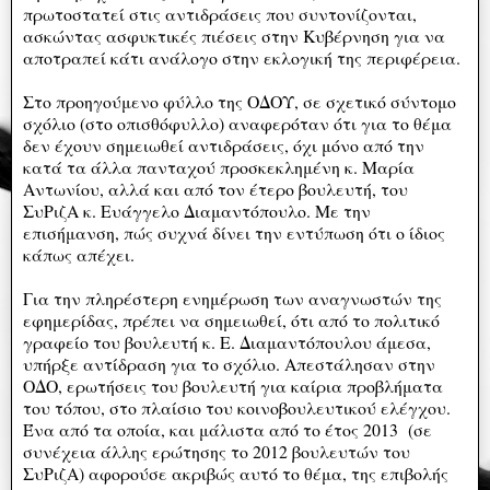
πρωτοστατεί στις αντιδράσεις που συντονίζονται,
ασκώντας ασφυκτικές πιέσεις στην Κυβέρνηση για να
αποτραπεί κάτι ανάλογο στην εκλογική της περιφέρεια.
Στο προηγούμενο φύλλο της ΟΔΟΥ, σε σχετικό σύντομο
σχόλιο (στο οπισθόφυλλο) αναφερόταν ότι για το θέμα
δεν έχουν σημειωθεί αντιδράσεις, όχι μόνο από την
κατά τα άλλα πανταχού προσκεκλημένη κ. Μαρία
Αντωνίου, αλλά και από τον έτερο βουλευτή, του
ΣυΡιζΑ κ. Ευάγγελο Διαμαντόπουλο. Με την
επισήμανση, πώς συχνά δίνει την εντύπωση ότι ο ίδιος
κάπως απέχει.
Για την πληρέστερη ενημέρωση των αναγνωστών της
εφημερίδας, πρέπει να σημειωθεί, ότι από το πολιτικό
γραφείο του βουλευτή κ. Ε. Διαμαντόπουλου άμεσα,
υπήρξε αντίδραση για το σχόλιο. Απεστάλησαν στην
ΟΔΟ, ερωτήσεις του βουλευτή για καίρια προβλήματα
του τόπου, στο πλαίσιο του κοινοβουλευτικού ελέγχου.
Ένα από τα οποία, και μάλιστα από το έτος 2013 (σε
συνέχεια άλλης ερώτησης το 2012 βουλευτών του
ΣυΡιζΑ) αφορούσε ακριβώς αυτό το θέμα, της επιβολής