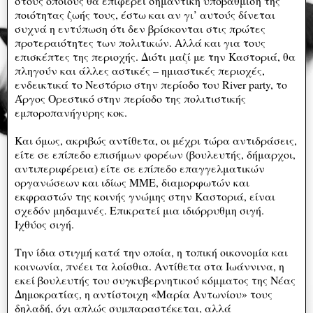
στους οποίους θα επιφέρει σημαντική υποβάθμιση της
ποιότητας ζωής τους, έστω και αν γι’ αυτούς δίνεται
συχνά η εντύπωση ότι δεν βρίσκονται στις πρώτες
προτεραιότητες των πολιτικών. Αλλά και για τους
επισκέπτες της περιοχής. Διότι μαζί με την Καστοριά, θα
πληγούν και άλλες αστικές – ημιαστικές περιοχές,
ενδεικτικά το Νεστόριο στην περίοδο του River party, το
Άργος Ορεστικό στην περίοδο της πολιτιστικής
εμποροπανήγυρης κοκ.
Και όμως, ακριβώς αντίθετα, οι μέχρι τώρα αντιδράσεις,
είτε σε επίπεδο επισήμων φορέων (βουλευτής, δήμαρχοι,
αντιπεριφέρεια) είτε σε επίπεδο επαγγελματικών
οργανώσεων και ιδίως ΜΜΕ, διαμορφωτών και
εκφραστών της κοινής γνώμης στην Καστοριά, είναι
σχεδόν μηδαμινές. Επικρατεί μια ιδιόρρυθμη σιγή.
Ιχθύος σιγή.
Την ίδια στιγμή κατά την οποία, η τοπική οικονομία και
κοινωνία, πνέει τα λοίσθια. Αντίθετα στα Ιωάννινα, η
εκεί βουλευτής του συγκυβερνητικού κόμματος της Νέας
Δημοκρατίας, η αντίστοιχη «Μαρία Αντωνίου» τους
δηλαδή, όχι απλώς συμπαραστέκεται, αλλά