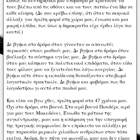
καθώς το συντηρητικό μου υπόβαθρο με κρατούσε να
τους βλέπω από τις οθόνες και να τους πατάω ένα like σε
κάθε κίνηση. (Δε σας κρύβω επίσης, ότι όταν το σκηνικό
άλλαξε για πρώτη φορά στη χώρα μου, ένιωσα και μια
μικρή ελπίδα, πως ίσως η δημοκρατία είχε έρθει λίγο πιο
κοντά.)
Δε βγήκα στο δρόμο όταν γίνονταν οι απανωτές
περικοπές στους μισθούς μας. Δε βγήκα στο δρόμο όταν
βούλιαξε το σύστημα υγείας μας. Δε βγήκα στο δρόμο
όταν μας κόπηκαν τα πολυτεκνικά επιδόματα, όταν είδα
τους φίλους μου να ξενιτεύονται λόγω ανεργίας. Δε
βγήκα ούτε όταν η εκπαίδευση θυσιάζονταν στο βωμό
λογιστικών πρακτικών. Δε βγήκα και φοβάμαι πως θα
λογοδοτήσω γι αυτό στα παιδιά μου.
Και είπα να βγω χθες, πρώτη φορά στα 47 χρόνια μου.
Όχι στο δρόμο, στο βουνό. Στο ιερό βουνό Πισιδέρι, ιερό
για μας τους Μακεδόνες. Ένιωθα το μάταιο της
συγκέντρωσης, μιας και η απόφαση για την υπογραφή
της τραγικής συμφωνίας δεν επρόκειτο να αλλάξει με
την παρουσία μερικών χιλιάδων ανθρώπων στον τόπο
εκείνο. Ακόμη, δεν πήγα να φωνάξω, μιας και δεν είμαι