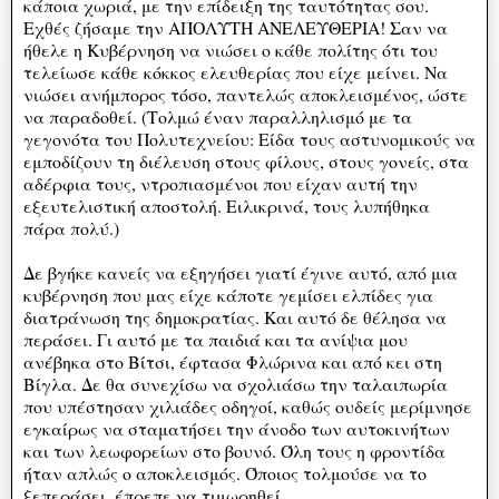
κάποια χωριά, με την επίδειξη της ταυτότητας σου.
Εχθές ζήσαμε την ΑΠΟΛΥΤΗ ΑΝΕΛΕΥΘΕΡΙΑ! Σαν να
ήθελε η Κυβέρνηση να νιώσει ο κάθε πολίτης ότι του
τελείωσε κάθε κόκκος ελευθερίας που είχε μείνει. Να
νιώσει ανήμπορος τόσο, παντελώς αποκλεισμένος, ώστε
να παραδοθεί. (Τολμώ έναν παραλληλισμό με τα
γεγονότα του Πολυτεχνείου: Είδα τους αστυνομικούς να
εμποδίζουν τη διέλευση στους φίλους, στους γονείς, στα
αδέρφια τους, ντροπιασμένοι που είχαν αυτή την
εξευτελιστική αποστολή. Ειλικρινά, τους λυπήθηκα
πάρα πολύ.)
Δε βγήκε κανείς να εξηγήσει γιατί έγινε αυτό, από μια
κυβέρνηση που μας είχε κάποτε γεμίσει ελπίδες για
διατράνωση της δημοκρατίας. Και αυτό δε θέλησα να
περάσει. Γι αυτό με τα παιδιά και τα ανίψια μου
ανέβηκα στο Βίτσι, έφτασα Φλώρινα και από κει στη
Βίγλα. Δε θα συνεχίσω να σχολιάσω την ταλαιπωρία
που υπέστησαν χιλιάδες οδηγοί, καθώς ουδείς μερίμνησε
εγκαίρως να σταματήσει την άνοδο των αυτοκινήτων
και των λεωφορείων στο βουνό. Όλη τους η φροντίδα
ήταν απλώς ο αποκλεισμός. Όποιος τολμούσε να το
ξεπεράσει, έπρεπε να τιμωρηθεί....