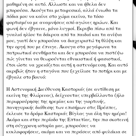
μαθημένη σε αυτό. Άλλωστε και να ήθελα δεν
μπορούσα. Ακούγεται μεταφυσικό, αλλά ένιωθα τα
πόδια μου να καίνε στο χώμα εκείνο, το τόσο
φορτισμένο με αναμνήσεις από αγώνες ηρώων. Και
φωνή δεν έβγαινε, μόνο λυγμοί. Έκρυβα πίσω από τα
γυαλιά ηλίου τα δάκρυα από τα παιδιά και τα ανίψια
μου, γιατί δεν μπορούσα να διαχειριστώ τη θλίψη και
την οργή που με έπνιγε. Άκουγα στα μεγάφωνα τα
πατριωτικά συνθήματα και δεν μπορούσα να πιστέψω
πώς γίνεται να θεωρούνται εθνικιστικά ή φασιστικά,
έτσι ώστε να χρειάζεται αυτή η αστυνόμευση. Και αυτό
ακριβώς ήταν η σταγόνα που ξεχείλισε το ποτήρι και με
έβγαλε στο βουνό:
Η Αστυνομική Διεύθυνση Καστοριάς (σε αντίθεση με
εκείνη της Φλώρινας), δείχνοντας υπερβάλλοντα ζήλο
περιφρούρησης της ηρεμίας και της γιορτινής,
πανηγυρικής διάθεσης των επισήμων στις Πρέσπες,
έκλεισε το δρόμο Καστοριάς Βίγλας για όλη την ημέρα!
Ακόμα και στην περίοδο της Επταετίας, την πιο σκοτεινή
στη σύγχρονη ιστορία μας, μπορούσες να
κυκλοφορήσεις, ακόμα και να περάσεις από φυλάκια σε