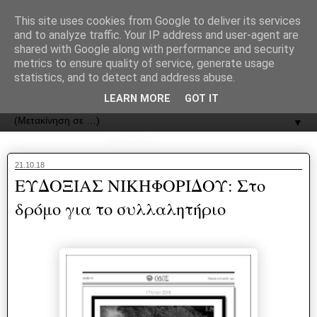
recJPp8XvMXop0y2Y7vHbTA_Phw
This site uses cookies from Google to deliver its services
and to analyze traffic. Your IP address and user-agent are
ΟΔΟΣ
shared with Google along with performance and security
metrics to ensure quality of service, generate usage
statistics, and to detect and address abuse.
Εφημερίδα της Καστοριάς | ODOS Newspaper of Castoria
LEARN MORE
GOT IT
▼
21.10.18
ΕΥΔΟΞΙΑΣ ΝΙΚΗΦΟΡΙΔΟΥ: Στο
δρόμο για το συλλαλητήριο