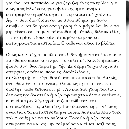
γονέων και παππούδων για ξεριζωμένες πατρίδες, για
διωγμούς Ελλήνων, για αβάσταχτη κατοχή και
καταραμένο εμφύλιο, για τη ντροπιαστική χούντα.
Αφηγήσεις διανθισμένες με συναίσθημα, με πόνο
συνήθως και δάκρυα στα γερασμένα μάγουλα. Ίσως να
μην είναι αντικειμενικά αποδεκτή μέθοδος διδασκαλίας
της ιστορίας... Ίσως πάλι έτσι μόνο έπρεπε να
καταγράφεται η ιστορία... Ο καθένας όπως το βλέπει.
Όπως και να’ χει, με όλα αυτά, δεν ήμουν ποτέ το άτομο
που θα ανακατευόταν με την πολιτική. Καλώς ή κακώς,
ήμουν συνήθως παρατηρητής. Δε συμμετείχα συχνά σε
απεργίες, στάσεις, πορείες, διαδηλώσεις,
συλλαλητήρια... Όχι, δεν ήμουν «του καναπέ». Απλώς,
ένιωθα πάντα μια ανασφάλεια, ως προς το αν είναι
σωστή η κάθε τέτοια κίνηση. Αν και παθητική πάντως,
δεν σας κρύβω ότι θαύμαζα «φωναχτά» όλους εκείνους,
οι οποίοι πριν λίγα χρόνια ξεσηκώθηκαν και
κατακλύζανε τις πλατείες. Που ύψωναν τη φωνή τους
ενάντια στα κατάπτυστα μνημόνια, που καλούσαν τους
πολιτικούς μας να τα σκίσουν. Τους θαύμαζα, τους
επικροτούσα και ας μην τολμούσα να είμαι μαζί τους,