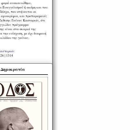
η φορά ανακοινώθηκε,
υ Ευαγγελισμού ή ακόμη και του
Πάσχα, που στήνονται οι
α αμνοερίφια, και προπαραμονές
Έκθεσης Γούνας Καστοριάς, ότι
ιγγιώδες πρόγραμμα
ης είναι στα σκαριά της
α την ενίσχυση, με όχι διαφανή
 κλάδου της γούνας.
Καστοριάς
26 | 1314
α Δημοκρατία