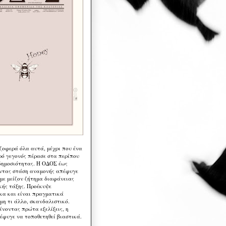
 ζοφερά όλα αυτά, μέχρι που ένα
ρό γεγονός πέρασε στα περίπου
δημοσιότητας. Η ΟΔΟΣ έως
ντας στάση αναμονής απέφυγε
 με μείζον ζήτημα διαφάνειας
κής τάξης. Προέκυψε
κα και είναι πραγματικά
μη τι άλλο, σκανδαλιστικό.
ένοντας πρώτα εξελίξεις, η
έφυγε να τοποθετηθεί βιαστικά.