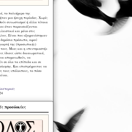
ά, το πολυήμερο της
ήταν μια ήσυχη περίοδος. Χωρίς
ούν συνωστισμοί ή άλλα τέτοια
ου όταν παρουσιάζονται
λειστικά και μόνο στις
ώνες. Είναι που εξαφανίστηκαν
α δημόσια πρόσωπα, αφού
γιορτή της (προσωπικής)
τους. Μιας και η «πεντηκοστή»
ους ίδιους ώστε δικαιωματικά,
 να απομονωθούν, να
ν σε όλα τα επίπεδα και σε
ιοίκησης. Και επιστρέφοντας να
υς τους υπόλοιπους, το πόσο
είναι.
Καστοριάς
24
ς προσδοκίες