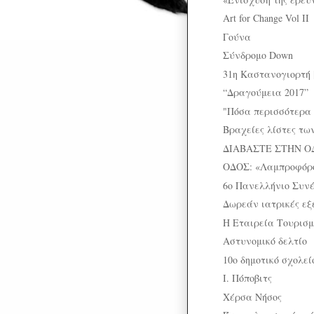
Art for Change Vol II
Γούνα
Σύνδρομο Down
31η Καστανογιορτή 
“Δραγούμεια 2017”
"Πόσα περισσότερα 
Βραχείες λίστες τω
ΔΙΑΒΑΣΤΕ ΣΤΗΝ Ο
ΟΔΟΣ: «Λαμπροφόρο
6ο Πανελλήνιο Συνέ
Δωρεάν ιατρικές εξ
Η Εταιρεία Τουρισμ
Αστυνομικό δελτίο
10ο δημοτικό σχολε
Ι. Πόποβιτς
Χέρσα Νήσος