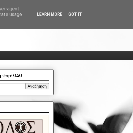
user-agent
erate usage
LEARN MORE
GOT IT
η στην ΟΔΟ