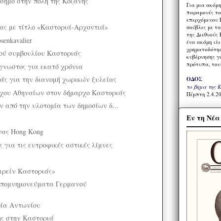
όσημο στην πόλη της Κοζάνης
Για μια ακόμ
παραμονές το
επερχόμενου 
ας με τίτλο «Καστοριά-Αρχοντιά»
σούβλες με τ
της Διεθνούς 
senkavalier
ένα ακόμη ιλ
χρηματοδότησ
ού συμβουλίου Καστοριάς
κυβέρνησης γι
πρότυπα, του
ωστος για εκατό χρόνια
ς για την διανομή χωρικών ξυλείας
ΟΔΟΣ
το βήμα της 
ρχου Αθηναίων στον δήμαρχο Καστοριάς
Πέμπτη 2.4.20
 από την υλοτομία των δημοσίων δ...
Εν τη Νέ
νας Hong Kong
 για τις ευτροφικές αστικές λίμνες
ιρείν Καστοριάς»
πομνημονεύματα Γερμανού
ρία Αντωνίου
ης στην Καστοριά