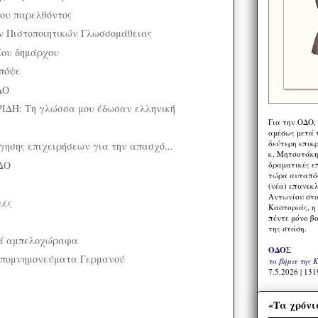
ου παρελθόντος
 Πιστοποιητικών Γλωσσομάθειας
ίου δημάρχου
απόψε
ΔΟ
ΔΗ: Τη γλώσσα μου έδωσαν ελληνική
Για την ΟΔΟ,
αμέσως μετά τ
δεύτερη επικ
ησης επιχειρήσεων για την απασχό...
κ. Μητσοτάκη,
ΔΟ
δραματικές ε
τώρα αυταπόδ
(νέα) επανεκ
Αντωνίου στο
λες
Καστοριάς, η
πέντε μόνο β
της στάση.
κά αμπελοχώραφα
ΟΔΟΣ
πομνημονεύματα Γερμανού
το βήμα της 
7.5.2026 | 131
«Τα χρόνι