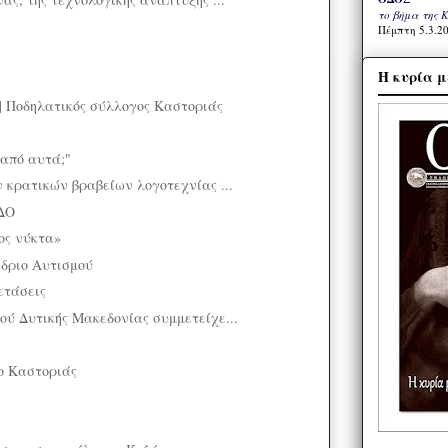
το βήμα της 
Πέμπτη 5.3.20
Η κυρία μ
| Ποδηλατικός σύλλογος Καστοριάς
από αυτά;"
ν κρατικών βραβείων λογοτεχνίας ...
ΔΟ
ς νύκτα»
δριο Αυτισμού
ετάσεις
ού Δυτικής Μακεδονίας συμμετείχε...
ίο Καστοριάς