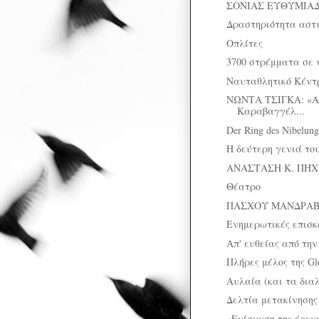
ΣΟΝΙΑΣ ΕΥΘΥΜΙΑΔ
Δραστηριότητα αστ
Οπλίτες
3700 στρέμματα σε 
Ναυταθλητικό Κέντ
ΝΩΝΤΑ ΤΣΙΓΚΑ: «Α
Καραβαγγέλ...
Der Ring des Nibelung
Η δεύτερη γενιά τ
ΑΝΑΣΤΑΣΗ Κ. ΠΗΧΙΩ
Θέατρο
ΠΑΣΧΟΥ ΜΑΝΔΡΑΒΕΛ
Ενημερωτικές επισκ
Απ' ευθείας από την
Πλήρες μέλος της Glob
Αυλαία (και τα δια
Δελτία μετακίνηση
«Ενίσχυση της έρευν