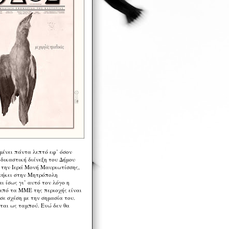
μένει πάντα λεπτό εφ’ όσον
 δικαστική διένεξη του Δήμου
 την Ιερά Μονή Μαυριωτίσσης,
νήκει στην Μητρόπολη
ι ίσως γι’ αυτό τον λόγο η
από τα ΜΜΕ της περιοχής είναι
σε σχέση με την σημασία του.
ται ως ταμπού. Ενώ δεν θα