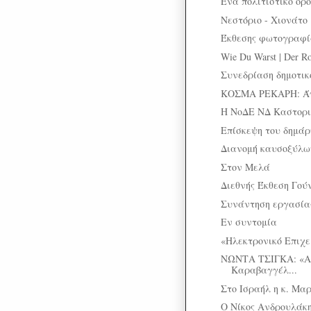
Ένα πολιτιστικό ορ
Νεστόριο - Χιονάτο
Έκθεσης φωτογραφί
Wie Du Warst | Der Ro
Συνεδρίαση δημοτικ
ΚΟΣΜΑ ΡΕΚΑΡΗ: Άγν
Η ΝοΔΕ ΝΔ Καστοριά
Επίσκεψη του δημά
Διανομή καυσοξύλων
Στον Μελά
Διεθνής Έκθεση Γού
Συνάντηση εργασίας
Εν συντομία
«Ηλεκτρονικό Επιχε
ΝΩΝΤΑ ΤΣΙΓΚΑ: «Α
Καραβαγγέλ...
Στο Ισραήλ η κ. Μα
Ο Νίκος Ανδρουλάκ