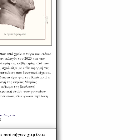
 που από χρόνια τώρα και ειδικά
ις εκλογές του 2023 και την
ράτηση της κυβέρνησης υπό τον
 σχολιάζει με κάθε αφορμή τις
πιπτώσεις που δυνητικά είχε και
εικτα έχει για την Καστοριά η
λογή της κυρίας Μαρίας
 αξίωμα της βουλευτή
 κριτική στάση των γενναίων
ουλευτών, επικυρώνει την δική
Καστοριάς
9
α που πήγαν χαμένα»