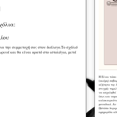
χόλια:
λίου
ια την συμμετοχή σας στον διάλογο.Το σχόλιό
ρινά και θα είναι ορατό στο ιστολόγιο, μετά
Η Eίναι τόσο
(ακόμη) σοβα
αζήτητα της 
στιγμής τηρώ
να ασχοληθεί
ίσως και νομι
καλοκαιριάτι
μοναδικό. Αν 
Ωστόσο περιμ
εφημερίδα απ