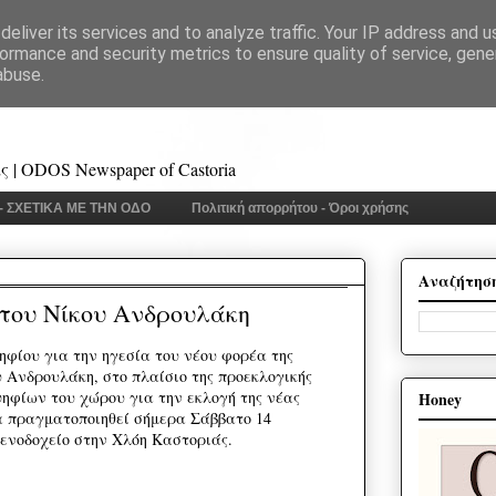
eliver its services and to analyze traffic. Your IP address and 
ormance and security metrics to ensure quality of service, gen
abuse.
 | ODOS Newspaper of Castoria
 - ΣΧΕΤΙΚΑ ΜΕ ΤΗΝ ΟΔΟ
Πολιτική απορρήτου - Όροι χρήσης
Αναζήτησ
 του Νίκου Ανδρουλάκη
ηφίου για την ηγεσία του νέου φορέα της
υ Ανδρουλάκη, στο πλαίσιο της προεκλογικής
ηφίων του χώρου για την εκλογή της νέας
Honey
α πραγματοποιηθεί σήμερα Σάββατο 14
ξενοδοχείο στην Χλόη Καστοριάς.