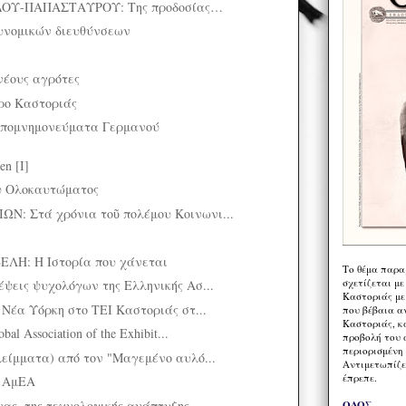
ΟΥ-ΠΑΠΑΣΤΑΥΡΟΥ: Της προδοσίας…
υνομικών διευθύνσεων
νέους αγρότες
ρο Καστοριάς
πομνημονεύματα Γερμανού
en [I]
ου Ολοκαυτώματος
Ν: Στά χρόνια τοῦ πολέμου Κοινωνι...
Η: Η Ιστορία που χάνεται
Το θέμα παρα
σχετίζεται με
έψεις ψυχολόγων της Ελληνικής Ασ...
Καστοριάς με
 Νέα Υόρκη στο ΤΕΙ Καστοριάς στ...
που βέβαια α
Καστοριάς, κα
al Association of the Exhibit...
προβολή του 
περιορισμένη 
λείμματα) από τον "Μαγεμένο αυλό...
Αντιμετωπίζε
έπρεπε.
ς ΑμEΑ
ας, της τεχνολογικής ανάπτυξης ...
ΟΔΟΣ