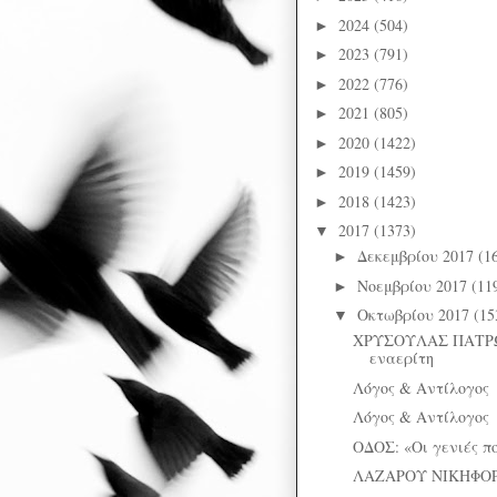
2024
(504)
►
2023
(791)
►
2022
(776)
►
2021
(805)
►
2020
(1422)
►
2019
(1459)
►
2018
(1423)
►
2017
(1373)
▼
Δεκεμβρίου 2017
(1
►
Νοεμβρίου 2017
(11
►
Οκτωβρίου 2017
(15
▼
ΧΡΥΣΟΥΛΑΣ ΠΑΤΡΩ
εναερίτη
Λόγος & Αντίλογος
Λόγος & Αντίλογος
ΟΔΟΣ: «Οι γενιές π
ΛΑΖΑΡΟΥ ΝΙΚΗΦΟΡΙ