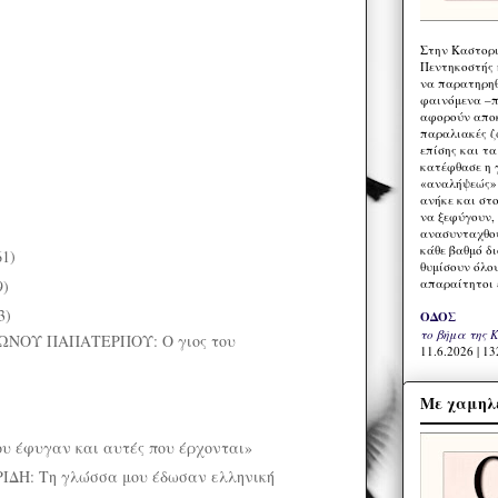
Στην Καστορι
Πεντηκοστής 
να παρατηρηθ
φαινόμενα –π
αφορούν αποκ
παραλιακές ζ
επίσης και τ
κατέφθασε η 
«αναλήψεώς» 
ανήκε και στ
να ξεφύγουν,
ανασυνταχθού
κάθε βαθμό δ
61)
θυμίσουν όλο
απαραίτητοι 
9)
3)
ΟΔΟΣ
το βήμα της 
ΝΟΥ ΠΑΠΑΤΕΡΠΟΥ: Ο γιος του
11.6.2026 | 13
Με χαμηλέ
ου έφυγαν και αυτές που έρχονται»
ΔΗ: Τη γλώσσα μου έδωσαν ελληνική