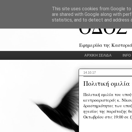
This site uses cookies from Google to d
are shared with Google along with perf
ΟΔΟΣ
statistics, and to detect and address 
Εφημερίδα της Καστοριάς
ΑΡΧΙΚΗ ΣΕΛΙΔΑ
INFO
14.10.17
Πολιτική ομιλία
Πολιτική ομιλία του υποψ
κεντροαριστεράς κ. Νίκο
δραστηριότητας των υποψ
ηγεσίας της παράταξης θ
Οκτωβρίου στις 19:00 σε 