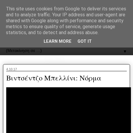
recJPp8XvMXop0y2Y7vHbTA_Phw
This site uses cookies from Google to deliver its services
and to analyze traffic. Your IP address and user-agent are
ΟΔΟΣ
shared with Google along with performance and security
metrics to ensure quality of service, generate usage
statistics, and to detect and address abuse.
Εφημερίδα της Καστοριάς | ODOS Newspaper of Castoria
LEARN MORE
GOT IT
▼
4.10.17
Βιντσέντζο Μπελλίνι: Νόρμα