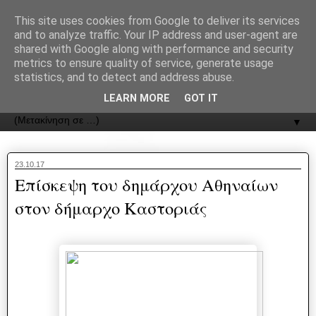
recJPp8XvMXop0y2Y7vHbTA_Phw
This site uses cookies from Google to deliver its services
and to analyze traffic. Your IP address and user-agent are
ΟΔΟΣ
shared with Google along with performance and security
metrics to ensure quality of service, generate usage
statistics, and to detect and address abuse.
Εφημερίδα της Καστοριάς | ODOS Newspaper of Castoria
LEARN MORE
GOT IT
▼
23.10.17
Επίσκεψη του δημάρχου Αθηναίων
στον δήμαρχο Καστοριάς